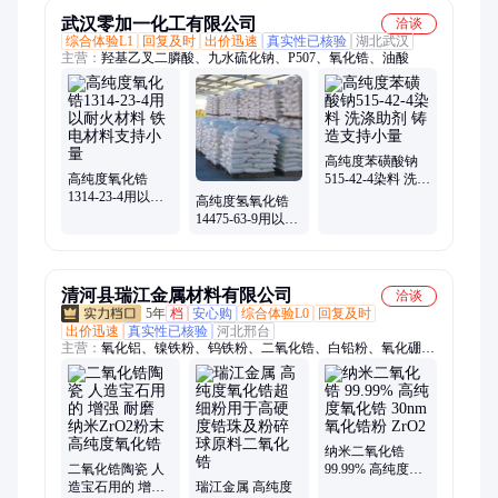
武汉零加一化工有限公司
洽谈
综合体验L1
回复及时
出价迅速
真实性已核验
湖北武汉
主营：
羟基乙叉二膦酸、九水硫化钠、P507、氧化锆、油酸
高纯度苯磺酸钠
高纯度氧化锆
515-42-4染料 洗涤
1314-23-4用以耐
助剂 铸造支持小
高纯度氢氧化锆
火材料 铁电材料
量
14475-63-9用以颜
支持小量
料 催化剂 水处理
支持小量
清河县瑞江金属材料有限公司
洽谈
5年
档
安心购
综合体验L0
回复及时
出价迅速
真实性已核验
河北邢台
主营：
氧化铝、镍铁粉、钨铁粉、二氧化锆、白铅粉、氧化硼、
锰铁粉、硅铁粉、氧化钛粉、球形磁粉、雾化铜粉、钒铁粉末、
氧化铋粉、钛铁合金、三氧化钼、氧化镁粉、三氧化二、氧化钴
粉、耐火材料、二硫化钨、氧化铬绿、纳米氧化钛、纳米氧化
锌、球形磁铁粉、四氧化三铁
纳米二氧化锆
二氧化锆陶瓷 人
99.99% 高纯度氧
造宝石用的 增强
瑞江金属 高纯度
化锆 30nm氧化锆