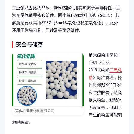
工业领域占比约35%，氧传感器利用其氧离子导电特性，是
汽车尾气处理核心部件。固体氧化物燃料电池（SOFC）电
解质层要求高纯8YSZ（8mol%氧化钇稳定氧化锆）。此外
还用于陶瓷刀具、导纱器等耐磨部件。
安全与储存
纳米级粉末需按
GB/T 37263-
2018《纳米
二氧化
锆
》标准管理，操
作时佩戴N95口罩
和防护眼镜，避免
吸入粉尘。烧结体
无毒无害，但加工
萍乡柏田新材料有限公司
产生的粉尘可能刺
激呼吸道。
