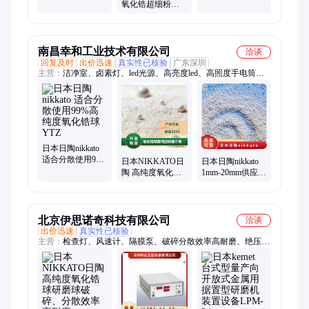
耐磨 纳米ZrO2粉
氧化锆超细粉用
粉 ZrO2
末 高纯度氧化锆
于高硬度锆珠及
粉碎球原料二氧
化锆
南昌幸和工业技术有限公司
洽谈
回复及时
出价迅速
真实性已核验
广东深圳
主营：
洁净室、卤素灯、led光源、高亮度led、高照度手电筒、
照射模块、实体显微、混合光源、点灯设备、单元设备、光源模
块、光源设备、固化装置、照明设备、金属卤化物、精密光度
计、监视器设备、表面检查灯、二维色彩计、可变型光源、卤素
检查灯、照明系统设备、镜面反射率计、便携型光度计、红外线
加热器
日本日陶nikkato
适合分散使用99%
日本NIKKATO日
日本日陶nikkato
高纯度氧化锆球
陶 高纯度氧化锆
1mm-20mm供应氧
YTZ
球高性能研磨介
化锆球高纯度粉
质YTZ-0.05mm
碎研磨球YTZ
北京伊思诺奇科技有限公司
洽谈
出价迅速
真实性已核验
主营：
检查灯、风速计、隔膜泵、破碎分散效率高耐磨、绝压
表、升降机、镀膜机、减速机、测量仪、食品加工机械、除草
机、测厚仪、加热器、热电偶、传感头、螺杆泵、测温仪、传感
器、压力计、贴合机、试验机、粉碎机、微粉机、磁选机、照明
灯