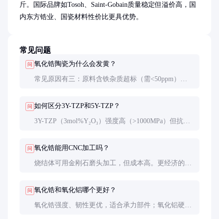
斤。国际品牌如Tosoh、Saint-Gobain质量稳定但溢价高，国
内东方锆业、国瓷材料性价比更具优势。
常见问题
氧化锆陶瓷为什么会发黄？
问
常见原因有三：原料含铁杂质超标（需<50ppm）、
烧结气氛控制不当（应保持氧化气氛）、后期污染
（如消毒液渗透）。医疗级产品需通过ISO 6872色差
如何区分3Y-TZP和5Y-TZP？
问
测试。
3Y-TZP（3mol%Y₂O₃）强度高（>1000MPa）但抗老
化性稍差；5Y-TZP强度约600-800MPa但抗低温老化
更优。可通过XRD测晶相比例或EDS测钇含量区分。
氧化锆能用CNC加工吗？
问
烧结体可用金刚石磨头加工，但成本高。更经济的做
法是生坯预加工后烧结，或采用注塑成型近净成形。
精加工余量通常控制在0.1-0.3mm。
氧化锆和氧化铝哪个更好？
问
氧化锆强度、韧性更优，适合承力部件；氧化铝硬度
更高、成本更低，适合纯耐磨场合。生物相容性两者