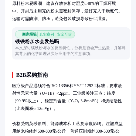
原料粉末易吸潮，建议存放在相对湿度≤40%的干燥环境
中。开封后未用完的粉末需密封保存，最好充入干燥氮气。
运输时需防潮、防压，避免包装破损导致粉尘泄漏。
商家经验
真实案例 · 安全可信
镁铁粉加水会发热吗
本文探讨镁铁粉与水的反应特性，分析是否会产生热量，并解释
其背后的化学原理及实际应用中的注意事项。
B2B采购指南
医疗级产品必须符合ISO 13356和YY/T 1292.2标准，要求放
射性元素含量（U+Th）<2ppm。工业级关注三点：纯度
（99.9%以上）、稳定剂含量（Y₂O₃ 3-8mol%）和烧结活性
（比表面积6-12m²/g）。

价格受锆英砂原料、能源成本和工艺复杂度影响。注塑成型
用纳米粉体约600-800元/公斤，普通压制粉约300-500元/公