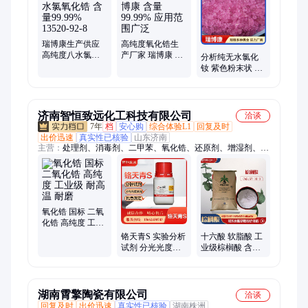
瑞博康生产供应
高纯度氧化锆生
高纯度八水氯氧
产厂家 瑞博康 含
分析纯无水氯化
化锆 含量99.99%
量99.99% 应用范
钕 紫色粉末状 催
13520-92-8
围广泛
化剂原料 高纯度
可定制
济南智恒致远化工科技有限公司
洽谈
7年
档
安心购
综合体验L1
回复及时
出价迅速
真实性已核验
山东济南
主营：
处理剂、消毒剂、二甲苯、氧化锆、还原剂、增湿剂、乳
化剂、防腐剂、锌氯粉、氟化铵、干燥剂、吸附剂、漂白剂、杀
虫剂、氟化钠、拔染剂、甜味剂、氧化镍、缓蚀剂、融雪剂、防
冻液、氟化氢、氯化铵、丙二醇、分析纯、火碱烧碱
氧化锆 国标 二氧
化锆 高纯度 工业
级 耐高温 耐磨
铬天青S 实验分析
十六酸 软脂酸 工
试剂 分光光度测
业级棕榈酸 含量
定 比色测定 红棕
98% CAS 57-10-3
色粉末
湖南霄擎陶瓷有限公司
洽谈
回复及时
出价迅速
真实性已核验
湖南株洲