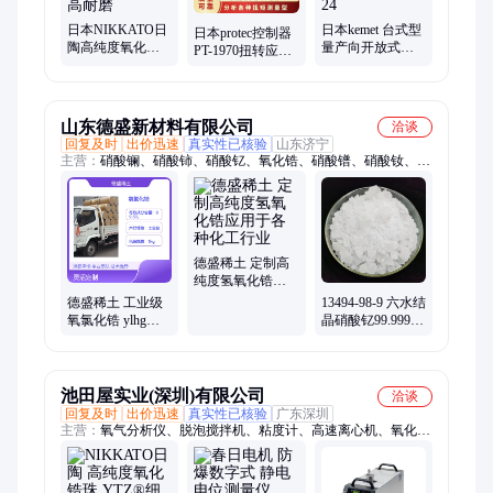
日本NIKKATO日
日本kemet 台式型
日本protec控制器
陶高纯度氧化锆
量产向开放式金
PT-1970扭转应力
球研磨球破碎、
属用据置型研磨
传递特性分析各
分散效率高耐磨
机装置设备LPM-
种扭矩测量型
24
山东德盛新材料有限公司
洽谈
回复及时
出价迅速
真实性已核验
山东济宁
主营：
硝酸镧、硝酸铈、硝酸钇、氧化锆、硝酸镨、硝酸钕、硝
酸锆、硝酸镱、氧化铈、氧化镧、氧化镨、氧化钕、氧化钇、氧
化镱、氯化铈、氯化镧、氯化镱、氯化镨、氯化钕、氯化钇
德盛稀土 定制高
纯度氢氧化锆应
用于各种化工行
德盛稀土 工业级
13494-98-9 六水结
业
氧氯化锆 ylhg型
晶硝酸钇99.999%
号 高纯度氧化锆
纯度自产加工
原料
池田屋实业(深圳)有限公司
洽谈
回复及时
出价迅速
真实性已核验
广东深圳
主营：
氧气分析仪、脱泡搅拌机、粘度计、高速离心机、氧化锆
氧传感器、表面检测灯、便携式密度计、表面应力仪、干式真空
泵、下死点检测、紫外线照度计、电子秤、称重传感器、移液
器、空气采样泵、无纸记录仪、干式流量计、pH计、防伪打孔