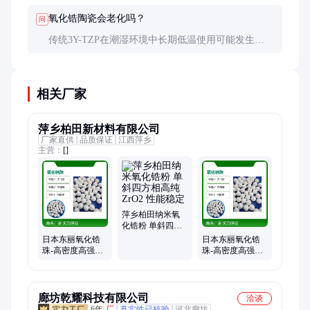
都符合ISO标准，但氧化锆美学效果更佳。
氧化锆陶瓷会老化吗？
问
传统3Y-TZP在潮湿环境中长期低温使用可能发生
t→m相变导致强度下降。新一代材料通过晶界掺杂
（如Al₂O₃）或采用铈稳定氧化锆（Ce-TZP）已大幅
提升稳定性。
相关厂家
萍乡柏田新材料有限公司
厂家直供
品质保证
江西萍乡
主营：
[]
萍乡柏田纳米氧
化锆粉 单斜四方
相高纯ZrO2 性能
日本东丽氧化锆
日本东丽氧化锆
稳定
珠-高密度高强度
珠-高密度高强度
锆球 纯度无污染
锆球 纯度无污染
精度研磨
精度研磨
廊坊乾耀科技有限公司
洽谈
6年
厂
真实性已核验
河北廊坊