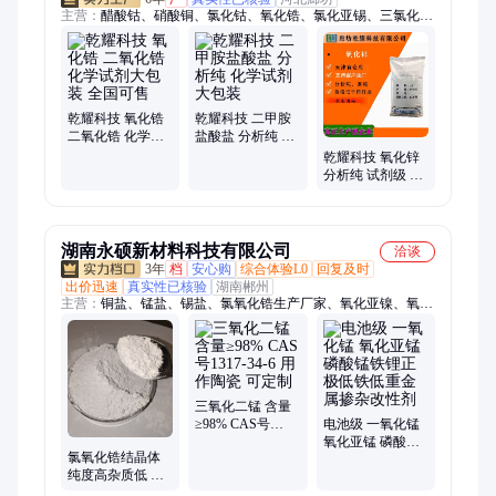
主营：
醋酸钴、硝酸铜、氯化钴、氧化锆、氯化亚锡、三氯化
铁、氯化铁、氟硅酸钠、氧化钴、硫化钠、丙酸钠
乾耀科技 氧化锆
乾耀科技 二甲胺
二氧化锆 化学试
盐酸盐 分析纯 化
剂大包装 全国可
学试剂大包装
乾耀科技 氧化锌
售
分析纯 试剂级 厂
家供应 大包装 有
机颜料
湖南永硕新材料科技有限公司
洽谈
3年
档
安心购
综合体验L0
回复及时
出价迅速
真实性已核验
湖南郴州
主营：
铜盐、锰盐、锡盐、氯氧化锆生产厂家、氧化亚镍、氧化
钴、氢氧化钴、锆盐、无卤环保抑烟阻燃剂、无卤环保阻燃剂
三氧化二锰 含量
≥98% CAS号
电池级 一氧化锰
1317-34-6 用作陶
氧化亚锰 磷酸锰
氯氧化锆结晶体
瓷 可定制
铁锂正极低铁低
纯度高杂质低 纺
重金属掺杂改性
织印染助剂 现货
剂