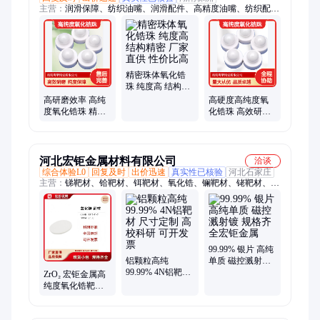
主营：
润滑保障、纺织油嘴、润滑配件、高精度油嘴、纺织配
件、油嘴配件、纺织机械、不锈钢配件、润滑输送油嘴、润滑系
统核心、纺织润滑油嘴、纺织专用油嘴、抛光流线型油嘴
精密珠体氧化锆
珠 纯度高 结构精
密 厂家直供 性价
高研磨效率 高纯
高硬度高纯度氧
比高
度氧化锆珠 精密
化锆珠 高效研磨
工艺制造 专业生
适配多类型研磨
产工艺保障
设备
河北宏钜金属材料有限公司
洽谈
综合体验L0
回复及时
出价迅速
真实性已核验
河北石家庄
主营：
锑靶材、铪靶材、铒靶材、氧化锆、镧靶材、铑靶材、钨
靶材、镍靶材、硒化锑、氟化镱、钽靶材、镉靶材、铬靶材、钼
靶材、钇靶材、氟化镁、铽靶材、钆靶材、铝靶材、硒靶材、硼
靶材、钐靶材、ATO靶材
99.99% 银片 高纯
铝颗粒高纯
单质 磁控溅射镀
99.99% 4N铝靶材
规格齐全宏钜金
ZrO₂ 宏钜金属高
尺寸定制 高校科
属
纯度氧化锆靶材
研 可开发票
99.9% 氧化锆靶科
研专用