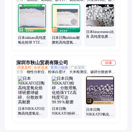
万用表、机床辅助镜头、单螺钉挤出机、无障碍秤轮椅、身体组
件分析仪
日本hiraceramics比
良 高纯度低磨耗
日本nikkato高纯度
日本日陶nikkato耐
氧化锆球 多径粒
氧化锆球 YTZ可
磨耗高纯度氧化
选择
开发高粘度湿式
锆球YTZ稳定性好
粉碎分散
耐腐蚀
深圳市秋山贸易有限公司
洽谈
回复及时
出价迅速
资质已核验
广东深圳
主营：
物性分析仪、粉体白度计、大米检测仪、破碎分散效率高
耐磨、颗粒评定仪
日本NIKKATO日
日本日陶
日本日陶
陶高纯度氧化锆
NIKKATO粉碎，
NIKKATO氧化锆
球研磨球破碎、
分散用氧化锆珠
珠纳米研磨球高
分散效率高耐磨
YTZ高纯度可达
纯度高韧性YTZ系
99.99％耐磨
列