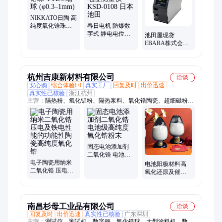
机
NIKKATO日陶 高
纯度氧化锆珠
春日电机 防爆数
YTZ®细球 (φ0.3–
字式 静电电位测
池田屋现货
1mm)
量仪 KSD-0108 日
EBARA株式会社
本 池田
荏原制作所双吸
泵EV-M302N
杭州吉康新材料有限公司
洽谈
安心购
综合体验L0
真实工厂
回复及时
出价迅速
真实性已核验
浙江杭州
主营：
隔热粉、氧化铝粉、隔热浆料、氧化锆陶瓷、超细磁粉、
磁性液体、纳米磁粉、电池材料、二氧化硅、合金材料、电子涂
层、纳米银粉、涂料油漆粉、透明氧化铝、水性分散液、纳米氧
化镧、纳米氧化铁、纳米氧化铝、纳米氢氧化铝、纳米氧化镁、
纳米氧化锌
固态电池添加剂
二氧化锆 电池级
电子陶瓷用纳米
高纯度氧化锆粉
电池阳极材料高
二氧化锆 压电及
末
氧化还原及催化
铁电性能的功能
活性添加高纯度
性陶瓷高纯度氧
单斜相纳米二氧
化锆
化锆
南昌杉母工业品有限公司
洽谈
回复及时
出价迅速
真实性已核验
广东深圳
主营：
测试仪、测试机、数字秤、氧化锆球、大型涂料机、数字