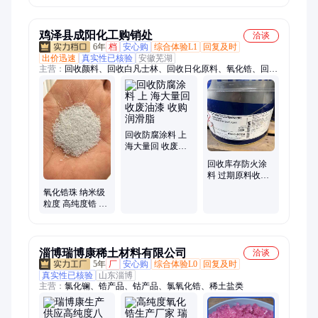
速发
鸡泽县成阳化工购销处
洽谈
6年
档
安心购
综合体验L1
回复及时
出价迅速
真实性已核验
安徽芜湖
主营：
回收颜料、回收白凡士林、回收日化原料、氧化锆、回收
聚氨酯原料、回收聚醚多元醇
回收防腐涂料 上
海大量回 收废油
漆 收购润滑脂
回收库存防火涂
料 过期原料收购
全国上门 不限数
氧化锆珠 纳米级
量
粒度 高纯度锆 珠
专业技术支持 长
期供应
淄博瑞博康稀土材料有限公司
洽谈
5年
厂
安心购
综合体验L0
回复及时
真实性已核验
山东淄博
主营：
氯化镧、锆产品、钴产品、氯氧化锆、稀土盐类