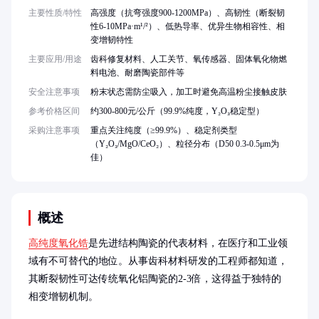
主要性质/特性
高强度（抗弯强度900-1200MPa）、高韧性（断裂韧
性6-10MPa·m¹/²）、低热导率、优异生物相容性、相
变增韧特性
主要应用/用途
齿科修复材料、人工关节、氧传感器、固体氧化物燃
料电池、耐磨陶瓷部件等
安全注意事项
粉末状态需防尘吸入，加工时避免高温粉尘接触皮肤
参考价格区间
约300-800元/公斤（99.9%纯度，Y₂O₃稳定型）
采购注意事项
重点关注纯度（≥99.9%）、稳定剂类型
（Y₂O₃/MgO/CeO₂）、粒径分布（D50 0.3-0.5μm为
佳）
概述
高纯度氧化锆
是先进结构陶瓷的代表材料，在医疗和工业领
域有不可替代的地位。从事齿科材料研发的工程师都知道，
其断裂韧性可达传统氧化铝陶瓷的2-3倍，这得益于独特的
相变增韧机制。
