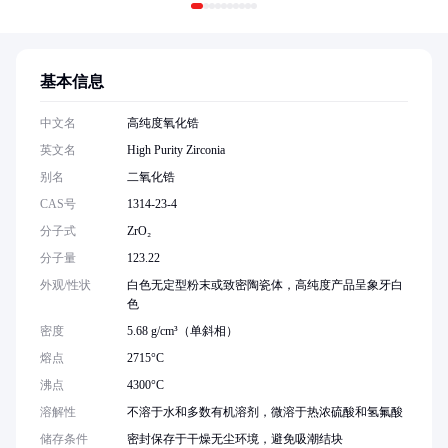
基本信息
中文名
高纯度氧化锆
英文名
High Purity Zirconia
别名
二氧化锆
CAS号
1314-23-4
分子式
ZrO₂
分子量
123.22
外观/性状
白色无定型粉末或致密陶瓷体，高纯度产品呈象牙白
色
密度
5.68 g/cm³（单斜相）
熔点
2715°C
沸点
4300°C
溶解性
不溶于水和多数有机溶剂，微溶于热浓硫酸和氢氟酸
储存条件
密封保存于干燥无尘环境，避免吸潮结块