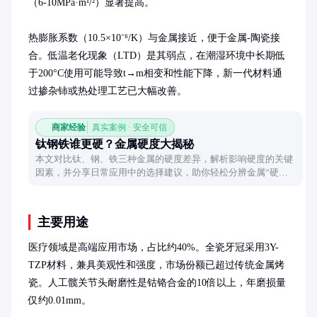
（6-10MPa·m¹/²）显著提高。

热膨胀系数（10.5×10⁻⁶/K）与金属接近，便于金属-陶瓷接
合。低温老化现象（LTD）是其弱点，在潮湿环境中长期低
于200°C使用可能导致t→m相变和性能下降，新一代材料通
过掺杂铈或热处理工艺已大幅改善。
商家经验
真实案例 · 安全可信
钛钢铁谁更硬？金属硬度大揭秘
本文对比钛、钢、铁三种金属的硬度差异，解析影响硬度的关键
因素，并分享日常应用中的选择建议，助你轻松分辨金属“硬度
之星”。
主要用途
医疗领域是高端应用市场，占比约40%。全瓷牙冠采用3Y-
TZP材料，兼具美观性和强度，市场份额已超过传统金属烤
瓷。人工髋关节头耐磨性是钴铬合金的10倍以上，年磨损量
仅约0.01mm。
