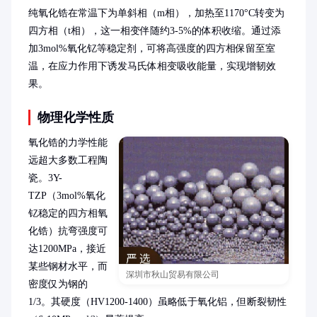
纯氧化锆在常温下为单斜相（m相），加热至1170°C转变为
四方相（t相），这一相变伴随约3-5%的体积收缩。通过添
加3mol%氧化钇等稳定剂，可将高强度的四方相保留至室
温，在应力作用下诱发马氏体相变吸收能量，实现增韧效
果。
物理化学性质
氧化锆的力学性能
远超大多数工程陶
瓷。3Y-
TZP（3mol%氧化
钇稳定的四方相氧
化锆）抗弯强度可
达1200MPa，接近
某些钢材水平，而
深圳市秋山贸易有限公司
密度仅为钢的
1/3。其硬度（HV1200-1400）虽略低于氧化铝，但断裂韧性