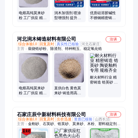
电熔高纯莫来砂
润木加强剂 喷涂
优质硅溶胶碱性
粉 工厂供应 精密
型增强剂 提升强
不锈钢精密铸造
铸造用莫来粉 可
度10.6 型壳减层
耐高温25L/桶
拿样
铸造优选
河北润木铸造材料有限公司
洽谈
综合体验L0
回复及时
真实性已核验
河北石家庄
主营：
煅烧锆砂粉、除渣剂、特种刚玉、稳定氧化锆
耐火材料行业 精
密铸造 锆英砂 陶
瓷釉料专用 规格
电熔高纯莫来砂
直供白色 黄色莫
齐全
粉 工厂供应 精密
来砂 铸造用高纯
铸造用莫来粉 可
莫来粉 可拿样 批
拿样
发
石家庄辰中新材料科技有限公司
洽谈
综合体验L0
回复及时
出价迅速
资质已核验
山西长治
主营：
金刚砂、石英砂、锆英砂、莫来砂、木粉、塑料稳定剂、
木屑、宠物垫料、有机覆盖物、造景石、溪流石、喷砂除锈产
品、高岭土、膨润土、硅藻土、营养土、园艺资材、火山石、鹅