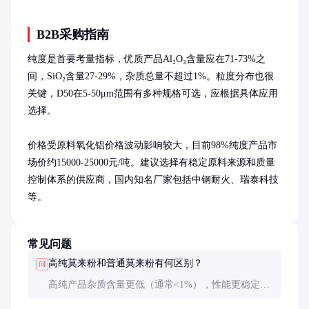
B2B采购指南
纯度是首要考量指标，优质产品Al₂O₃含量应在71-73%之
间，SiO₂含量27-29%，杂质总量不超过1%。粒度分布也很
关键，D50在5-50μm范围有多种规格可选，应根据具体应用
选择。

价格受原料氧化铝价格波动影响较大，目前98%纯度产品市
场价约15000-25000元/吨。建议选择有稳定原料来源和质量
控制体系的供应商，国内知名厂家包括中钢耐火、瑞泰科技
等。
常见问题
高纯莫来粉和普通莫来粉有何区别？
问
高纯产品杂质含量更低（通常<1%），性能更稳定，
特别适合对纯度要求高的电子、航空航天等领域。普