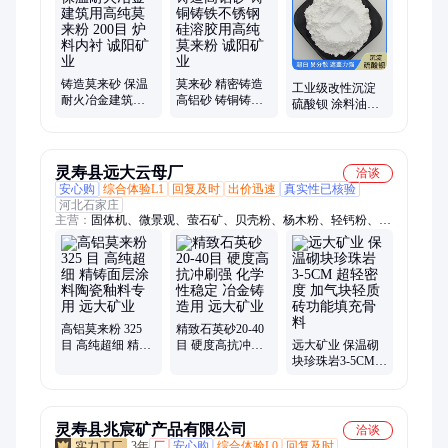
铸造莫来砂 保温
莫来砂 精密铸造
工业级改性沉淀
耐火冶金建筑用
高铝砂 铸铜铸铁
硫酸钡 涂料油墨
高纯莫来粉 200目
不锈钢硅溶胶用
树脂填料用1250
炉料内衬 诚阳矿
高纯莫来粉 诚阳
目重晶石粉 诚阳
业
矿业
矿业
灵寿县远大云母厂
洽谈
安心购
综合体验L1
回复及时
出价迅速
真实性已核验
河北石家庄
主营：
固体机、微景观、萤石矿、贝壳粉、杨木粉、轻钙粉、珠
光粉、蛭石粉、水洗砂、钠云母、硅酸盐、磨漂珠、白漂珠、乳
胶漆、萤石块、细云母、发光石、黑彩砂、夜光沙、云母沙、石
棉绒、硅藻泥、珍珠岩、非金属、芙蓉红
高铝莫来粉 325
精致石英砂20-40
目 高纯超细 精铸
目 硬度高抗冲刷
远大矿业 保温砌
面层涂料陶瓷釉
强 化学性稳定 冶
块珍珠岩3-5CM
料专用 远大矿业
金铸造用 远大矿
超轻密度 加气块
业
轻质砖功能填充
骨料
灵寿县兆宸矿产品有限公司
洽谈
3年
厂
安心购
综合体验L0
回复及时