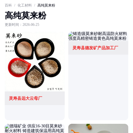
百科
/
化工材料
/
高纯莫来粉
高纯莫来粉
更新时间：2026-06-25
灵寿县德发矿产品加工厂
灵寿县远大云母厂