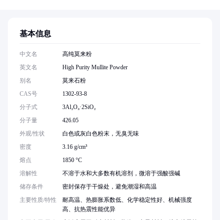
基本信息
中文名
高纯莫来粉
英文名
High Purity Mullite Powder
别名
莫来石粉
CAS号
1302-93-8
分子式
3Al₂O₃·2SiO₂
分子量
426.05
外观/性状
白色或灰白色粉末，无臭无味
密度
3.16 g/cm³
熔点
1850 °C
溶解性
不溶于水和大多数有机溶剂，微溶于强酸强碱
储存条件
密封保存于干燥处，避免潮湿和高温
主要性质/特性
耐高温、热膨胀系数低、化学稳定性好、机械强度
高、抗热震性能优异