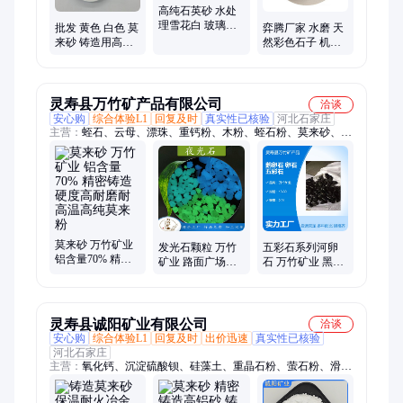
高纯石英砂 水处
理雪花白 玻璃铸
批发 黄色 白色 莫
弈腾厂家 水磨 天
造用 人造草坪填
来砂 铸造用高纯
然彩色石子 机制
充 10-325目 规格
莫来粉 耐火浇筑
鹅卵石 雨花石 规
齐全
料
格齐全
灵寿县万竹矿产品有限公司
洽谈
安心购
综合体验L1
回复及时
真实性已核验
河北石家庄
主营：
蛭石、云母、漂珠、重钙粉、木粉、蛭石粉、莫来砂、沸
石粉、硅藻土、膨润土、高岭土、防火涂料、萤石、石英砂、麦
饭石、铝矾土、电气石、彩砂、鹅卵石、海泡石、重晶石、氧化
钙、生物质颗粒、贝壳彩片、蛭石板
莫来砂 万竹矿业
发光石颗粒 万竹
五彩石系列河卵
铝含量70% 精密
矿业 路面广场跑
石 万竹矿业 黑色
铸造 硬度高耐磨
道工程荧光防滑
鹅卵石吨包装 工
耐高温高纯莫来
景观夜光石 样品
程铺路鱼缸造景
粉
免费
灵寿县诚阳矿业有限公司
洽谈
安心购
综合体验L1
回复及时
出价迅速
真实性已核验
河北石家庄
主营：
氧化钙、沉淀硫酸钡、硅藻土、重晶石粉、萤石粉、滑石
粉、木粉、高岭土、铁砂、漂珠、海泡石、珍珠岩、膨润土、铝
矾土