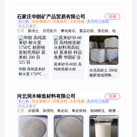
色 样品免费 加工
体 325目 可免费
来粉 25kg粒度可
定制 万竹矿业
邮寄样品 万竹矿
定制
业
石家庄华朗矿产品贸易有限公司
洽谈
安心购
综合体验L0
回复及时
出价迅速
真实性已核验
河北石家庄
主营：
膨润土、贝壳彩片、孵化蛭石、重晶石粉、萤石粉、铝矾
土粉、托玛琳粉、防沉淀滑石粉、木粉、莫来砂、石英砂滤料、
精制石英砂、海泡石纤维、造景夜光石、除锈石英砂、超细氧化
钙、白色鹅卵石、高岭土、夜光石、麦饭石、沸石、钢结构防火
涂料、生物质颗粒、金刚砂、铝矾土
莫来砂30-60目 高
华朗 高纯莫来砂
纯铸造耐火材料
水洗高岭土 200目
耐火度 1750℃ 精
用高铝砂 莫来粉
橡胶领域用陶瓷
密铸造制壳用砂
样品免费 华朗矿
料涂料添加 华朗
莫来粉 200 目 325
业
矿业
目
河北润木铸造材料有限公司
洽谈
安心购
综合体验L0
回复及时
出价迅速
真实性已核验
河北石家庄
主营：
水玻璃、加强剂、氧化钇、氧化锆粉、低纳刚玉、耐磨刚
玉、木质纤维、耐火材料、涂附磨具、特种刚玉、耐火铸造砂、
电熔氧化锆、稳定氧化锆、高硬度刚玉、木质有机纤维、强木质
素纤维、高温喷涂材料