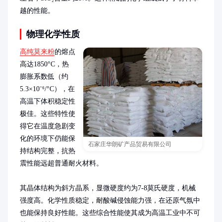
越的性能。
物理化学性质
高纯莫来粉
的熔点
高达1850°C，热
膨胀系数低（约
5.3×10⁻⁶/°C），在
高温下体积稳定性
极佳。这些特性使
得它在温度急剧变
化的环境下仍能保
石家庄华朗矿产品贸易有限公司
持结构完整，抗热
震性能远超普通耐火材料。

其晶体结构为斜方晶系，显微硬度约为7-8莫氏硬度，机械
强度高。化学性质稳定，耐酸碱侵蚀能力强，在还原气氛中
也能保持良好性能。这些综合性能使其成为高温工业中不可