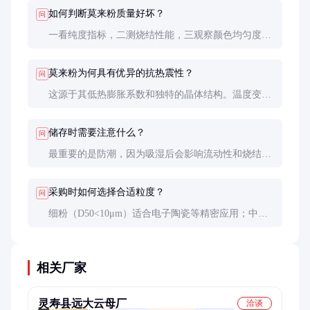
通产品杂质较多（2-5%），多用于一般耐火材料。
如何判断莫来粉质量好坏？
问
一看纯度指标，二测烧结性能，三观察颜色均匀度。
优质产品应白度高、粒度均匀、烧结后致密无裂纹。
建议索要样品进行小试。
莫来粉为何具有优异的抗热震性？
问
这源于其低热膨胀系数和独特的晶体结构。温度变化
时内部应力小，微裂纹扩展阻力大，能承受剧烈的温
度波动。
储存时需要注意什么？
问
最重要的是防潮，因为吸湿后会影响流动性和烧结性
能。建议使用双层防潮包装，存放在干燥通风的仓库
中。
采购时如何选择合适粒度？
问
细粉（D50<10μm）适合电子陶瓷等精密应用；中粉
（10-30μm）适用于大多数耐火材料；粗粉
（>30μm）多用于浇注料等对流动性要求不高的场
合。
相关厂家
灵寿县远大云母厂
洽谈