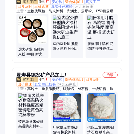
5年
厂
安心购
综合体验L1
真实工厂
回复及时
出价迅速
真实性已核验
河北石家庄
主营：
生物质颗粒、防火涂料、膨润土、云母粉、1250目云母
粉、萤石粉、莫来砂、蛭石、石英砂、碳酸钙、高岭土、重钙、
铁砂、火山石、夜光石
室内室外膨胀型
胚体用叶腊石 易
防火涂料 环保阻
烧结 提升瓷体强
远大矿业 高纯莫
燃涂料 远大矿业
度 耐高温 磨损 远
来粉200目 耐火浇
生产 提供施工
大矿业
注料高强度结合
粉体 窑炉耐火骨
料
灵寿县德发矿产品加工厂
洽谈
4年
厂
安心购
综合体验L1
回复及时
出价迅速
真实性已核验
河北石家庄
主营：
高岭土、重质碳酸钙、碳酸钙、滑石粉、一级矿粉、透明
粉、硅酸铝粉、贝壳粉、萤石粉、矿粉、铸石粉、海泡石、石灰
石、硅藻土、萤石矿石、活性钙、沉淀硫酸钡、氢氧化钙、氧化
钙、膨润土、彩砂、轻钙、水镁石、浴沙、金玉明砂
铸造级莫来砂耐
高温防火材料强
厂家供应重质碳
供应工业级800目
度高精密铸造黄
酸钙 橡胶涂料腻
滑石粉 纳米高吸