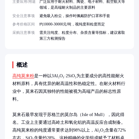
主要应用/用途
广泛应用于耐火材料、陶瓷、电子材料、航空航天等
领域，是高端耐火制品的主要原料
安全注意事项
避免吸入粉尘，操作时佩戴防护口罩和手套
参考价格区间
约10000-30000元/吨，视纯度和粒度而定
采购注意事项
需关注纯度、粒度分布、杂质含量等指标，建议索取
第三方检测报告
概述
高纯莫来粉
是一种以3Al₂O₃·2SiO₂为主要成分的高性能耐火
材料原料，具有优异的耐高温性和热稳定性。在耐火材料行
业中，莫来石因其独特的性能被视为高端产品的标志性原
料。

莫来石最早发现于苏格兰的莫尔岛（Isle of Mull），因此得
名。工业上主要通过高岭土和氧化铝的高温反应合成制备。
高纯莫来粉的纯度通常要求达到98%以上，Al₂O₃含量在72%
左右，SiO₂含量约28%。这种精确的化学组成赋予了材料卓