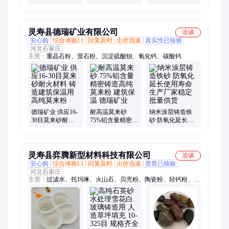
色高纯莫来粉
子行业用重钙粉
油树脂塑料添加
超细超白 白度高
用高硅粉 规格齐
全
灵寿县德瑞矿业有限公司
洽谈
安心购
综合体验L1
回复及时
出价迅速
真实性已核验
河北石家庄
主营：
重晶石粉、萤石粉、沉淀硫酸钡、氧化钙、碳酸钙
德瑞矿业 供应16-
耐高温莫来砂
纳米涂层铸造铁
30目莫来砂耐火
75%铝含量精密铸
砂 防氧化延长使
材料 铸造建筑保
造高纯莫来粉 建
用寿命 生产厂家
温用高纯莫来粉
筑保温 德瑞矿业
稳定批量供货
灵寿县弈腾新型材料科技有限公司
洽谈
安心购
综合体验L1
回复及时
出价迅速
资质已核验
河北石家庄
主营：
过滤水、托玛琳、火山石、贝壳粉、陶瓷粉、轻钙粉、塑
料pvc、汗蒸房、水性涂料、造纸涂料、陶瓷玻璃、陶瓷涂料、
美甲超白、打磨去锈、多肉种植、陶瓷胚料、烧高岭土、研磨材
料、净水滤料、耐火材料、稳定水质、鱼池过滤、白色纳米、吸
附甲醛、复合肥料