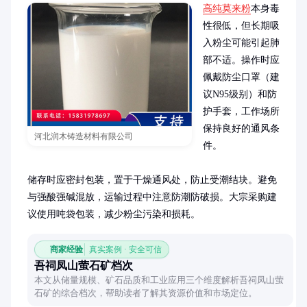
高纯莫来粉
本身毒
性很低，但长期吸
入粉尘可能引起肺
部不适。操作时应
佩戴防尘口罩（建
议N95级别）和防
护手套，工作场所
保持良好的通风条
河北润木铸造材料有限公司
件。

储存时应密封包装，置于干燥通风处，防止受潮结块。避免
与强酸强碱混放，运输过程中注意防潮防破损。大宗采购建
议使用吨袋包装，减少粉尘污染和损耗。
商家经验
真实案例 · 安全可信
吾祠凤山萤石矿档次
本文从储量规模、矿石品质和工业应用三个维度解析吾祠凤山萤
石矿的综合档次，帮助读者了解其资源价值和市场定位。