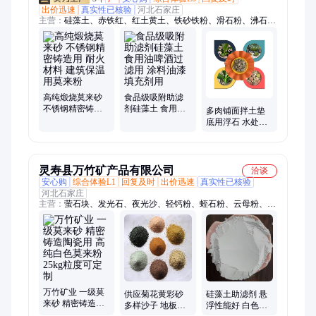
出价迅速
真实性已核验
河北石家庄
主营：
硅藻土、赤铁红、红土黄土、铁砂铁粉、滑石粉、沸石
粉、木粉、磁粉、石英粉、萤石粉、重晶石粉、莫来砂、珍珠岩
粉、粉煤灰、远红外粉、重钙、轻钙、膨润土、锰砂、硅灰、活
性白土、高岭土、白水泥
高纯煅烧莫来砂
食品级吸附助滤
不锈钢精密铸造
剂硅藻土 食用油
多肉铺面拌土垫
用 耐火材料 建筑
啤酒过滤用 涂料
底用浮石 水处理
保温用莫来粉
油漆填充剂用
轻石 园艺透气保
水土壤疏松用
灵寿县万竹矿产品有限公司
洽谈
安心购
综合体验L1
回复及时
出价迅速
真实性已核验
河北石家庄
主营：
萤石块、发光石、夜光沙、轻钙粉、蛭石粉、云母粉、夜
光粉、萤石粉、滑石粉、石英粉、碳酸钙粉、夜光石、夜光砖、
托玛琳、海泡石、硅藻土、萤石球、电气石、蛭石片、氟化钙、
彩砂、盐沙、石英砂、漂珠
万竹矿业 一级莫
供应菊花黄彩砂
硅藻土助滤剂 悬
来砂 精密铸造陶
多样沙子 地板黄
浮性能好 白色粉
瓷用 高纯白色莫