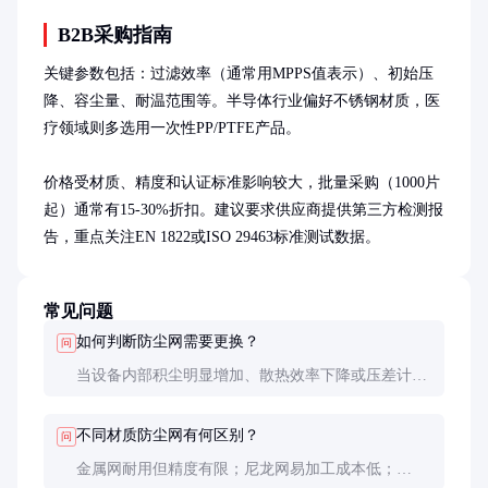
B2B采购指南
关键参数包括：过滤效率（通常用MPPS值表示）、初始压
降、容尘量、耐温范围等。半导体行业偏好不锈钢材质，医
疗领域则多选用一次性PP/PTFE产品。

价格受材质、精度和认证标准影响较大，批量采购（1000片
起）通常有15-30%折扣。建议要求供应商提供第三方检测报
告，重点关注EN 1822或ISO 29463标准测试数据。
常见问题
如何判断防尘网需要更换？
问
当设备内部积尘明显增加、散热效率下降或压差计显
示阻力增大15%以上时，就该考虑更换了。定期目视
检查也很重要。
不同材质防尘网有何区别？
问
金属网耐用但精度有限；尼龙网易加工成本低；