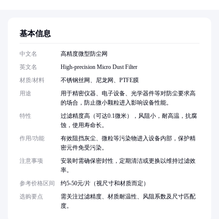
基本信息
中文名
高精度微型防尘网
英文名
High-precision Micro Dust Filter
材质/材料
不锈钢丝网、尼龙网、PTFE膜
用途
用于精密仪器、电子设备、光学器件等对防尘要求高
的场合，防止微小颗粒进入影响设备性能。
特性
过滤精度高（可达0.1微米），风阻小，耐高温，抗腐
蚀，使用寿命长。
作用/功能
有效阻挡灰尘、微粒等污染物进入设备内部，保护精
密元件免受污染。
注意事项
安装时需确保密封性，定期清洁或更换以维持过滤效
率。
参考价格区间
约5-50元/片（视尺寸和材质而定）
选购要点
需关注过滤精度、材质耐温性、风阻系数及尺寸匹配
度。