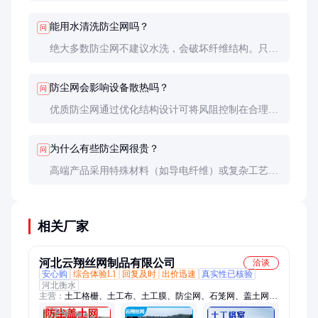
PTFE膜精度最高但价格贵。选择时需平衡性能需求
和预算。
能用水清洗防尘网吗？
问
绝大多数防尘网不建议水洗，会破坏纤维结构。只有
标称可水洗的型号（通常带加强框架）才能有限度地
清水冲洗。
防尘网会影响设备散热吗？
问
优质防尘网通过优化结构设计可将风阻控制在合理范
围。实测数据显示，合格产品对散热的影响通常在
5%以内。
为什么有些防尘网很贵？
问
高端产品采用特殊材料（如导电纤维）或复杂工艺
（纳米涂层），且需要经过严格认证测试，这些都会
显著增加成本。
相关厂家
河北云翔丝网制品有限公司
洽谈
安心购
综合体验L1
回复及时
出价迅速
真实性已核验
河北衡水
主营：
土工格栅、土工布、土工膜、防尘网、石笼网、盖土网、
遮阳网、塑料排水板、防水毯、土工格室、护栏网、荷兰网、勾