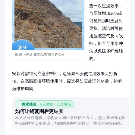
查一次过滤效率，
当压降增加20%或
可见污损时应及时
更换。清洁时可使
用压缩空气反向吹
扫，但不可用水冲
洗以免破坏纤维结
四川正乾金属制品有限责任公司
构。

安装时需特别注意密封性，边缘漏气会使过滤效果大打折
扣。在高温高湿环境使用时，应选择防霉处理的材质，并缩
短维护周期。
商家经验
真实案例 · 安全可信
如何让钢瓦围栏更结实
本文从材料选择、结构设计和日常维护三方面，提供增强钢瓦围
栏稳固性的实用建议，帮助解决围栏易松动、抗风性差等问题，
延长使用寿命。