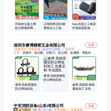
花网、电焊网、钢筋网、刺丝滚笼、安全围网、工程材料、人工
草坪、复合土工膜、蓄水板、刀片刺绳、雷诺护垫、安全绳网
环保抑尘盖土网
云翔丝网 双向钢
hdpe光面土工格室
防尘网遮阳网防
塑复合土工格栅
护坡斜面陡坡河
晒网加厚加密用
钢塑格栅 钢丝土
道路基加固高分
于土木工程沙场
木格栅 路基 地基
子蜂巢打孔土格
煤场
加筋
室
深圳市睿博精密五金有限公司
洽谈
回复及时
出价迅速
真实性已核验
广东深圳
主营：
焊接件、标识配、切割刀、防尘网、金属牌、零配件、冲
压件、五金刀网、仓储货架、耐磨刀网、标识系统、车间标识、
通用表盘、筛分刀网、蚀刻标牌、市政标识、铭牌定制、配件表
盘、防护网片、数控焊接、工业零件、商业标识、厂区标识、替
换刀网、焊接配件、标识管理
睿博 高精度微型
防尘网蚀刻加工
批量定制 专业团
睿博 高精度微型
睿博 高精度 精密
队
防尘网蚀刻加工
腐蚀加工 支持打
定制生产 供货稳
样服务 微型防尘
定
网蚀刻
中安消防设备(山东)有限公司
洽谈
6年
档
安心购
综合体验L1
回复及时