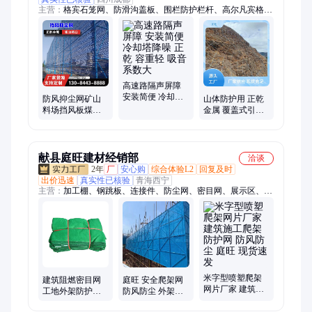
主营：
格宾石笼网、防滑沟盖板、围栏防护栏杆、高尔凡宾格
笼、防水水泥预制板
高速路隔声屏障
安装简便 冷却塔
防风抑尘网矿山
山体防护用 正乾
降噪 正乾 容重轻
料场挡风板煤砂
金属 覆盖式引导
吸音系数大
矿场防尘冲孔金
网 SNS边坡防护
属挡板洞洞板挡
网
风墙
献县庭旺建材经销部
洽谈
2年
厂
安心购
综合体验L2
回复及时
出价迅速
真实性已核验
青海西宁
主营：
加工棚、钢跳板、连接件、防尘网、密目网、展示区、防
护棚、样板间、板间模型、建筑扣件、铸铁扣件、锻压扣件、对
接卡扣、锻造扣件、构件样板、铸造扣件、蝴蝶扣、方柱扣、梁
夹具、基坑护栏、定位桩、钢筋棚、钢筋网片、钢管接头、扣件
螺丝
米字型喷塑爬架
建筑阻燃密目网
庭旺 安全爬架网
网片厂家 建筑施
工地外架防护网
防风防尘 外架钢
工爬架防护网 防
防坠防尘厂家 庭
网片 支持定做
风防尘 庭旺 现货