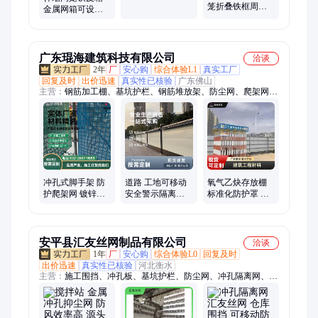
搬运物料使用 金
笼折叠铁框周转
金属网箱可设计
属网箱 厂家
箱蝴蝶笼物流笼
承载能力强 防尘
车快递分拣铁筐
防潮
带轮
广东琨海建筑科技有限公司
洽谈
2年
厂
安心购
综合体验L1
真实工厂
回复及时
出价迅速
真实性已核验
广东佛山
主营：
钢筋加工棚、基坑护栏、钢筋堆放架、防尘网、爬架网、
砌块砖吊笼、电梯防护门、应急逃生杆、氧气存放棚、市政临边
护栏、废料池、配电箱防护棚、塔吊行人通道、施工围挡、安全
梯笼、安全体验区、安全通道、塔吊围栏、塔吊检修平台、电梯
井平台、楼梯防护、卸料平台、市政围挡、市政护栏、料斗
冲孔式脚手架 防
道路 工地可移动
氧气乙炔存放棚
护爬架网 镀锌板
安全警示隔离临
标准化防护罩 建
防尘阻燃 支持尺
时 钢结构围墙 琨
筑工地组合式 安
寸规格定制 现货
海 定制 市政施工
检临时区 工地适
围挡
用
安平县汇友丝网制品有限公司
洽谈
1年
厂
安心购
综合体验L0
回复及时
出价迅速
真实性已核验
河北衡水
主营：
施工围挡、冲孔板、基坑护栏、防尘网、冲孔隔离网、车
间隔离网、临边基坑护栏、冲孔围挡、隔离网、金属板网、护栏
网、马场护栏、铁马护栏