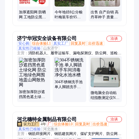
加厚遮阳网 防晒
今年地径8公分榆
出售 自产自销 高
网 工地防尘黑色
叶梅装车价95元
丹草种子 质量好
遮光网 包边打孔
每棵，风景树梅
出芽率好 自产自
结实耐用
花基地
销
济宁华冠安全设备有限公司
洽谈
安心购
综合体验L1
真实工厂
回复及时
出价迅速
真实性已核验
山东济宁
主营：
消防机器人、履带运输车、漏电探测仪、防尘网、巡检机
器人、消防箱、消防服、破拆工具组、干粉灭火器、打药喷雾
机、传感器、电磁阀、保护器、电动脚手架、装载机电子秤、砌
筑升降平台、光伏板升降机、内撑吊具、混凝土振动棒、打标
机、裁剪机、研磨机、压铆机、小型装载机、洗消剂、防爆风机
304不锈钢洗手池
单人脚踏洗手车
加密加厚防沙遮
间消毒净化水池
微电脑全自动粘
挡黑色遮土绿化
水槽
结指数测定仪NJ-
网 防尘工地绿色
123烟煤碳G值检
网围地盖山网散
测分析化验设备
热网
河北穗特金属制品有限公司
洽谈
4年
厂
综合体验L0
回复及时
出价迅速
真实性已核验
河北衡水
主营：
钢筋焊接网片、钢筋建筑网片、煤矿支护网片、防尘网、