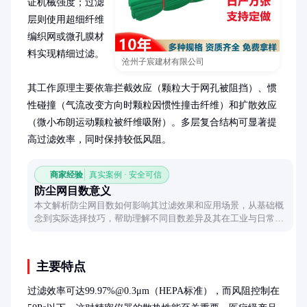
证机械强度；过滤
层则使用超细纤维
编织网或微孔膜材
料实现精细过滤。

沧州子宸建材有限公司
其工作原理主要依靠拦截效应（颗粒大于网孔被阻挡）、惯
性碰撞（气流改变方向时颗粒因惯性撞击纤维）和扩散效应
（微小布朗运动颗粒被纤维吸附）。多层复合结构可显著提
高过滤效率，同时保持较低风阻。
商家经验
真实案例 · 安全可信
防尘网目数意义
本文解析防尘网目数如何影响其过滤效果和应用场景，从基础概
念到实际选择技巧，帮助理解不同目数差异及其在工业与日常中
的实用价值。
主要特点
过滤效率可达99.97%@0.3μm（HEPA标准），而风阻控制在