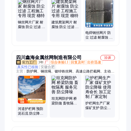
工地钢筋网片、混凝土钢筋网片、带肋钢筋网片、圆钢钢筋网
片、桥梁钢筋网片、建筑钢筋网片、隧道钢筋网片、建筑网片、
工地网片、防裂网片、地暖网片、喷浆钢筋网片、楼顶钢筋网
片、地面钢筋网片、钢丝网片、建筑钢丝网片、螺纹钢筋网片、
防裂建筑网片、焊接网片、镀锌网片、电焊钢筋网片、双向钢筋
钢丝网片厂家 耐
建筑爬架网片 耐
网片
腐蚀 防尘 过滤 工
腐蚀 防尘 过滤 工
程施工专用 现货
程施工专用 现货
电焊钢丝网片 防
穗特
穗特
尘 过滤 耐腐蚀 不
易生锈 可长期使
用 穗特
四川鑫海金属丝网制造有限公司
洽谈
3年
厂
综合体验L1
回复及时
出价迅速
真实性已核验
安徽合肥
主营：
防护网、钢丝绳、镀锌铁丝网、高速公路拦截网、主动拦
石网、边坡护栏网、矿山防滚石防护、危岩包裹缠绕网
坦克网防护网 桥
梁防拋 畜牧隔离
护栏网生产厂家
服务完善 防尘降
煤矿支护 防尘降
河道护栏网 预防
噪
噪 使用寿命长 加
泥石流 防尘降噪
工定制 厂家定制
使用寿命长 规格
齐全 生产厂商