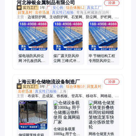
河北禄银金属制品有限公司
洽谈
1年
厂
安心购
综合体验L2
真实工厂
回复及时
出价迅速
真实性已核验
青海玉树藏族自治州
主营：
边坡防护网、主动防护网、石笼网、防尘网、护栏网、球
场围网、声屏障、锌钢护栏、刺绳、刀片刺绳、车间隔离护栏、
基坑护栏、防坠网、防风抑尘网、波形护栏、钢板网护栏、草坪
护栏、防抛网、铸铁护栏、市政护栏、工程围挡
煤电场防风抑尘
煤厂露天防风抑
毕 节钢结构工程
网 冲孔板挡风墙
尘网 三峰式冲孔
专用防风抑尘网
砂石防尘隔离网
钢板网 蓝色防尘
厂区防尘瓦板粉
挡风墙
尘治理挡风板3米
高
上海云彩仓储物流设备制造厂
洽谈
8年
厂
安心购
综合体验L0
回复及时
出价迅速
真实性已核验
上海
主营：
布袋车、总成架、铁栈板、登高车、移动车、网格箱、铁
托盘、金属网、工具车、平板车、巧固架、清洗筐、仓库笼、工
位车、铁板箱、手推车、工作桌、料架车、仓储笼、两面车、仓
储货架、制周转箱、物流台车、立式托盘、金属网箱
仓储设备载重
1000kg 用于仓储
网格仓储笼大铁
伸缩网笼铁皮箱