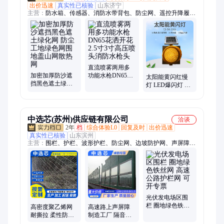
出价迅速
真实性已核验
山东济宁
主营：
防水箱、传感器、消防水带背包、防尘网、遥控升降履带
底盘
直流喷雾两用多
加密加厚防沙遮
功能水枪DN65花
太阳能黄闪红慢
挡黑色遮土绿化
洒开花2.5寸3寸高
灯 LED爆闪灯 路
网 防尘工地绿色
压喷头消防水枪
口学校交通信号
网围地盖山网散
头
警示灯
热网
中选芯(苏州)供应链有限公司
洽谈
2年
档
综合体验L0
回复及时
出价迅速
真实性已核验
山东滨州
主营：
围栏、护栏、波形护栏、防尘网、边坡防护网、声屏障、
钢格板、市政护栏、石笼网、隔离网
光伏发电场区围
栏 圈地绿色铁丝
高密度聚乙烯网
高速路上声屏障
网 高速公路护栏
耐撕拉 柔性防风
制造工厂 隔音屏
网 可开专票
防尘网工地施工
厂家批发 加工定