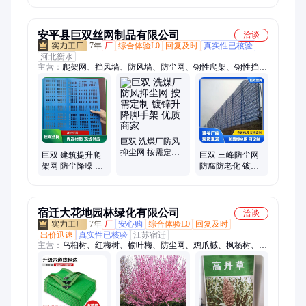
用 规格中选芯
制 免费设计安装
安平县巨双丝网制品有限公司
洽谈
7年
厂
综合体验L0
回复及时
真实性已核验
河北衡水
主营：
爬架网、挡风墙、防风墙、防尘网、钢性爬架、钢性挡
风、爬架外围、抑尘网钢、金属板网、公路围挡、抑尘防风网、
挡风抑尘墙、爬架安全网、建筑防护网、蓝色防风板、安全防护
网、洗煤厂围挡、防风抑尘网、建筑提升架、建筑安全网、煤场
抑尘网、金属防风网、外围圆孔网、挡风抑尘网、防风扬尘网
巨双 洗煤厂防风
抑尘网 按需定制
巨双 建筑提升爬
巨双 三峰防尘网
镀锌升降脚手架
架网 防尘降噪 建
防腐防老化 镀锌
优质商家
筑外围安全网
升降脚手架 优质
商家
宿迁大花地园林绿化有限公司
洽谈
7年
厂
安心购
综合体验L0
回复及时
出价迅速
真实性已核验
江苏宿迁
主营：
乌桕树、红梅树、榆叶梅、防尘网、鸡爪槭、枫杨树、银
杏树、紫荆树、茶花树、黄金槐、白玉兰、红叶李、木瓜树、榉
树苗、凌霄花、小龙柏、樱花树、丁香苗、白蜡树、垂丝海棠、
麦冬草、瓜子黄杨、红枫、草坪、金叶水杉、紫薇树