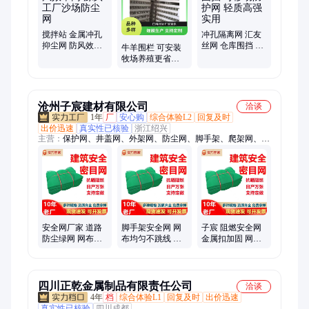
搅拌站 金属冲孔
冲孔隔离网 汇友
抑尘网 防风效率
丝网 仓库围挡 可
牛羊围栏 可安装
高 源头工厂沙场
移动防护网 轻质
牧场养殖更省心
防尘网
高强实用
加厚管材 汇友丝
网
沧州子宸建材有限公司
洽谈
1年
厂
安心购
综合体验L2
回复及时
出价迅速
真实性已核验
浙江绍兴
主营：
保护网、井盖网、外架网、防尘网、脚手架、爬架网、防
坠网、密目网、防护网、安全网、冲孔板、钢支撑、铝膜板、支
撑架、安全平网、防护爬架、防护兜网、防尘绿网、安全立网、
防护绿网、可调斜拉杆、菱形钢笆网、防护外挂网、施工遮阳
网、密目阻燃网
安全网厂家 道路
脚手架安全网 网
子宸 阻燃安全网
防尘绿网 网布均
布均匀不跳线 阻
金属扣加固 网布
匀不跳线 加厚阻
燃效果好 道路防
均匀不跳线 道路
燃 子宸
尘绿网 子宸
防尘绿网
四川正乾金属制品有限责任公司
洽谈
4年
档
综合体验L1
回复及时
出价迅速
真实性已核验
四川成都