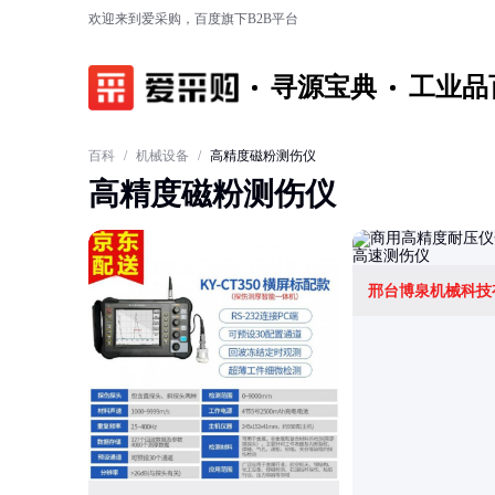
欢迎来到爱采购，百度旗下B2B平台
寻源宝典
工业品
百科
/
机械设备
/
高精度磁粉测伤仪
高精度磁粉测伤仪
邢台博泉机械科技