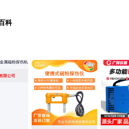
百科
有限公司