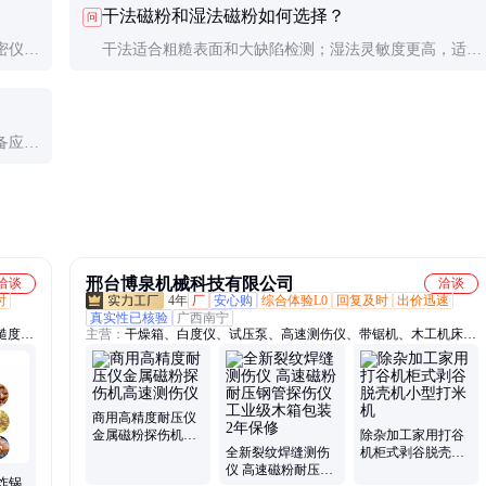
干法磁粉和湿法磁粉如何选择？
问
态。
密仪
干法适合粗糙表面和大缺陷检测；湿法灵敏度更高，适合
精细检测，但需要配备磁悬液系统。
备应避
邢台博泉机械科技有限公司
洽谈
洽谈
时
4年
厂
安心购
综合体验L0
回复及时
出价迅速
真实性已核验
广西南宁
糙度
主营：
干燥箱、白度仪、试压泵、高速测伤仪、带锯机、木工机床、
仪、选
压刨机、投料机、爬楼机、数控定位架、灌装机、钉角机、扬尘监测
脚手架
仪、铆钉机、内窥镜、剥线机、除锈机、测亩仪、插桶泵、加油机、
二氧化碳测定仪、尘埃粒子计数器、脱油机、中药粉碎机、增氧机
商用高精度耐压仪
金属磁粉探伤机高
除杂加工家用打谷
速测伤仪
全新裂纹焊缝测伤
机柜式剥谷脱壳机
仪 高速磁粉耐压钢
小型打米机
炸锅