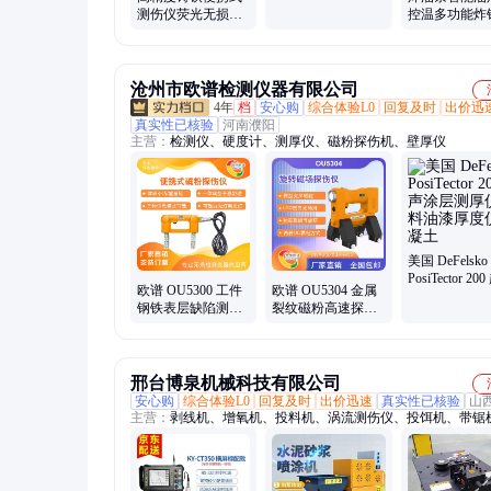
伤仪商用精密家用
测伤仪荧光无损磁
控温多功能炸
磁粉探伤仪
粉探测仪数字式工
锈钢油炸炉
件直流探伤仪
沧州市欧谱检测仪器有限公司
4年
档
安心购
综合体验L0
回复及时
出价迅
真实性已核验
河南濮阳
主营：
检测仪、硬度计、测厚仪、磁粉探伤机、壁厚仪
美国 DeFelsko
PosiTector 20
欧谱 OU5300 工件
欧谱 OU5304 金属
涂层测厚仪 
钢铁表层缺陷测伤
裂纹磁粉高速探伤
漆厚度仪 混凝
仪荧光磁粉探伤机
仪磁轭不锈钢铸铁
表面裂缝扫查仪
充电式测伤仪
邢台博泉机械科技有限公司
安心购
综合体验L0
回复及时
出价迅速
真实性已核验
山
主营：
剥线机、增氧机、投料机、涡流测伤仪、投饵机、带锯
刀机、粗糙度仪、压刨机、电火花检测仪、白度仪、面鱼机、
锯、种子精选机、装裱机、钉角机、水磨石机、除锈机、母线
吊机、举升机、锯骨机、咬口机、爬楼机、封边机、灌装机