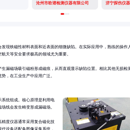
沧州市欧谱检测仪器有限公司
济宁探伤仪器
合发现铁磁性材料表面和近表面的细微缺陷。在实际应用中，熟练的操作
航天等安全要求极高的领域尤为重要。

产生漏磁场吸引磁粉形成磁痕，从而直观显示缺陷位置。相比其他无损检
优势，在工业生产中应用广泛。
示系统组成。核心原理是利用电
场线会发生畸变形成漏磁场。

高精度仪器通常采用复合磁化技
现代设备还配备图像采集系统，