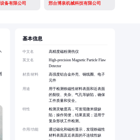
设备有限公司
邢台博泉机械科技有限公司
基本信息
人
中文名
高精度磁粉测伤仪
英文名
High-precision Magnetic Particle Flaw
Detector
测
材质/材料
高强度铝合金外壳、铜线圈、电子
元件
用途
用于检测铁磁性材料表面和近表面
的裂纹、夹杂、气孔等缺陷，确保
工件质量和安全。
特性
检测灵敏度高，可发现微米级缺
陷；操作简便，结果直观；适用于
复杂形状工件检测。
作用/功能
通过磁化和磁粉显示，发现铁磁性
材料表面及近表面的不连续性缺