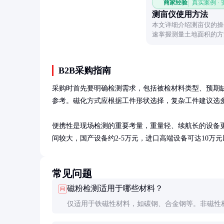
商家经验
真实案例 ·
测亩仪使用方法
本文详细介绍测亩仪的操
速掌握测量土地面积的方
B2B采购指南
采购时首先要明确检测需求，包括被检材料类型、预期
参考。磁化方式应根据工件形状选择，复杂工件建议选多
便携性是现场检测的重要考量，重量轻、续航长的设备
间较大，国产设备约2-5万元，进口高端设备可达10万
常见问题
磁粉检测适用于哪些材料？
问
仅适用于铁磁性材料，如碳钢、合金钢等。非磁性
铝、铜、不锈钢等需采用其他检测方法。