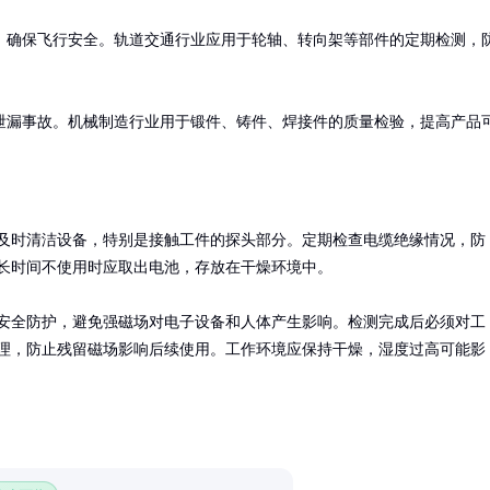
，确保飞行安全。轨道交通行业应用于轮轴、转向架等部件的定期检测，
泄漏事故。机械制造行业用于锻件、铸件、焊接件的质量检验，提高产品
及时清洁设备，特别是接触工件的探头部分。定期检查电缆绝缘情况，防
长时间不使用时应取出电池，存放在干燥环境中。

安全防护，避免强磁场对电子设备和人体产生影响。检测完成后必须对工
理，防止残留磁场影响后续使用。工作环境应保持干燥，湿度过高可能影