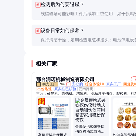
检测后为何要退磁？
问
残留磁场可能影响工件后续加工或使用，如干扰精
器、吸附金属屑等。退磁可消除这些不良影响。
设备日常如何保养？
问
保持清洁干燥，定期检查电缆和接头；电池供电设
免过度放电；长期不用应定期通电检查。
相关厂家
邢台润诺机械制造有限公司
2年
厂
安心购
综合体验L0
真实工厂
回复及
出价迅速
真实性已核验
云南昆明
主营：
砂光机、除锈机、增氧机、高精度测伤仪、爬楼机、粗
仪、加油机、带锯机、压刨机、拉花锯、防窃听检测仪、测亩
果机、漏水检测仪、水份检测仪、铆钉机、管道疏通你、电动
金属便携式铸铁探
伤仪移动式自动测
高精度铸铁便携式
炸油条智能油