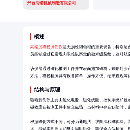
邢台润诺机械制造有限公司
概述
高精度磁粉测伤仪
是无损检测领域的重要设备，特别适
员能够通过它发现肉眼难以察觉的微米级裂纹，这对航空
该仪器通过磁化被测工件并在表面施加磁粉，缺陷处会
方法，磁粉检测具有设备简单、操作方便、结果直观等
结构与原理
磁粉测伤仪主要由磁化电源、磁化线圈、控制系统和显
磁效应在被测工件中建立磁场，当材料中存在缺陷时，磁
根据磁化方式不同，可分为通电法、线圈法和磁轭法。
术，能够实现周向和纵向同时磁化，确保全方位检测。