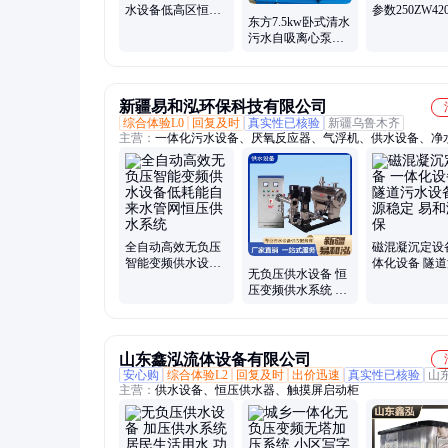
水设备低高区恒压
参数250ZW420
东方7.5kw卧式清水
变频给水泵组高层
建筑工地卧式
污水自吸离心泵
二次加压供水
泵
65ZW40-25排污增
压水泵
新疆易和泓环保科技有限公司
综合体验L0
回复及时
真实性已核验
新疆乌鲁木齐
主营：
一体化污水设备、厌氧反应器、气浮机、供水设备、净
备、废水处理设备、不锈钢净水装置
全自动高效无负压
磁混凝沉定设
智能变频供水设备
体化设备 隧
无负压供水设备 恒
低耗能自来水管网
设备 货源稳定
压变频供水系统 易
恒压供水系统
泓环保
和泓专业定制 规格
齐全
山东鑫泓流体设备有限公司
安心购
综合体验L2
回复及时
出价迅速
真实性已核验
山
主营：
供水设备、恒压供水器、触摸屏启动柜