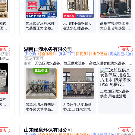
装式
常压式定压补水排
0.5-1吨不锈钢罐反
商用空气能热水器
式医院
气装置压力变频大
渗透水处理设备去
大容量节能热泵 酒
保护
功率设备系统膨胀
离子水RO机纯净水
店宾馆学校工地宿
罐空气能供水
饮用水设备
舍洗澡一体机
湖南仁湖水务有限公司
洽谈
洽谈
东济南
安心购
综合体验L1
真实工厂
回复及时
出价迅速
真实性已核验
压供水
黑龙江黑河
主营：
无负压供水设备、恒压供水设备、高效永磁智能供水设备、箱
渗透设
式无负压供水设备、不锈钢水箱
二次加压供水设备
供应 用途生活用水
室不
防爆等级 IP55 免费
装置
黑黑河增压自来给
无负压生活变频供
设计
污水
水多级大功率高扬
水CDLF自来水增压
程 变频恒压供水水
水泵高层恒压稳压
箱系统
二次给水设备
山东绿泉环保有限公司
洽谈
洽谈
安心购
综合体验L0
回复及时
出价迅速
真实性已核验
河北邢台