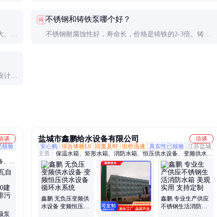
师，考
需求减半时，变频调节可比阀门节流省电87.5%。实际节
不锈钢和铸铁泵哪个好？
问
能效果通常在20-40%之间。
大、控
不锈钢耐腐蚀性好，寿命长，价格是铸铁的2-3倍。铸铁
否为系
泵经济实惠，适合清水介质，但重量大、易锈蚀。具体选
择应根据水质和预算决定。
设计避
道和设
盐城市鑫鹏给水设备有限公司
洽谈
洽谈
已核验
安心购
综合体验L0
回复及时
出价迅速
真实性已核验
江苏盐城
主营：
保温水箱、矩形水箱、消防水箱、恒压供水设备、变频供水设
备、无
备、不锈钢消防、不锈钢水箱、增压稳压设备
、潜污
式泵、
鑫鹏 无负压变频供
鑫鹏 专业生产供应
水设备 变频恒压供
不锈钢生活消防水
吸泵
水设备 循环水系统
箱 美观实用 支持定