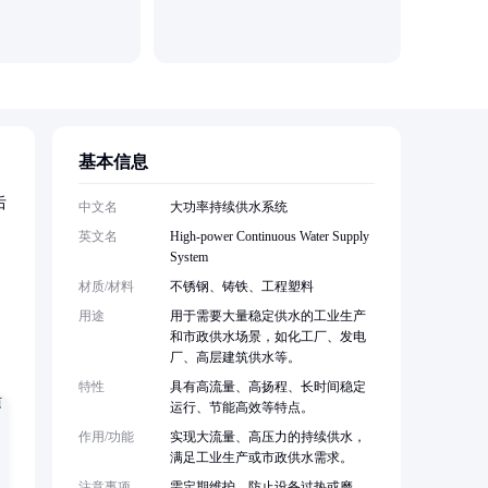
洛阳洛汝
基本信息
后
中文名
大功率持续供水系统
英文名
High-power Continuous Water Supply
System
材质/材料
不锈钢、铸铁、工程塑料
用途
用于需要大量稳定供水的工业生产
和市政供水场景，如化工厂、发电
厂、高层建筑供水等。
特性
具有高流量、高扬程、长时间稳定
运行、节能高效等特点。
作用/功能
实现大流量、高压力的持续供水，
满足工业生产或市政供水需求。
注意事项
需定期维护，防止设备过热或磨