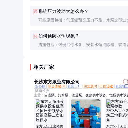
÷(3600×1000×效率)。实际选型建议咨询专业工程
系统压力波动大怎么办？
问
虑管道损耗和未来扩容需求。
可能原因包括：气压罐预充压力不足、水泵选型过
制系统PID参数需要调整。建议检查稳压罐压力是
如何预防水锤现象？
问
统压力的70%，必要时增设小型稳压罐。
措施包括：缓慢启停水泵、安装水锤消除器、管道
免急弯、使用软启动变频器。严重水锤可能损坏管
备，设计阶段就应充分考虑。
相关厂家
长沙东方泵业有限公司
安心购
综合体验L0
真实工厂
回复及时
出价迅速
真实性
湖南长沙
主营：
自吸泵、污水泵、管道泵、变频供水设备、恒压供水设
负压供水设备、离心泵、循环泵、多级泵、不锈钢泵、排污泵
泵、单级泵、液下泵、增压泵、加压泵、立式泵、清水泵、卧
污水提升设备、化工泵、防爆泵、单吸泵、长轴泵
东方无负压变频供
东方55千瓦自