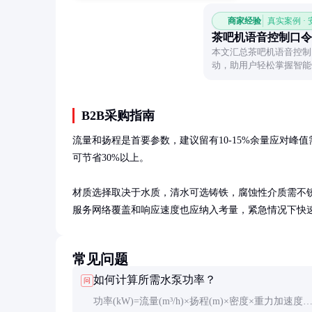
商家经验
真实案例 ·
茶吧机语音控制口令
本文汇总茶吧机语音控制
动，助用户轻松掌握智能
B2B采购指南
流量和扬程是首要参数，建议留有10-15%余量应对峰
可节省30%以上。

材质选择取决于水质，清水可选铸铁，腐蚀性介质需不锈
服务网络覆盖和响应速度也应纳入考量，紧急情况下快
常见问题
如何计算所需水泵功率？
问
功率(kW)=流量(m³/h)×扬程(m)×密度×重力加速度