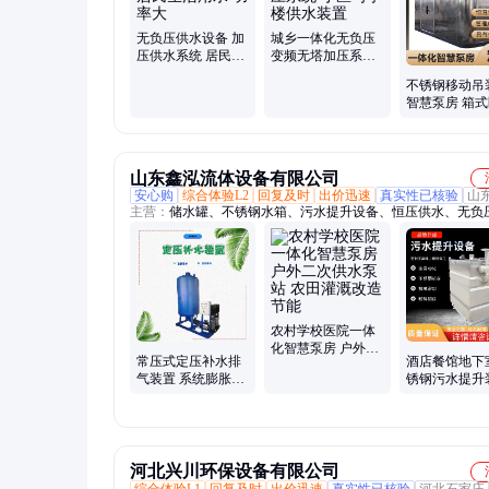
无负压供水设备 加
城乡一体化无负压
压供水系统 居民生
变频无塔加压系统
活用水 功率大
小区写字楼供水装
不锈钢移动吊
置
智慧泵房 箱
学校可用缺水
农田灌溉供水
山东鑫泓流体设备有限公司
安心购
综合体验L2
回复及时
出价迅速
真实性已核验
山
主营：
储水罐、不锈钢水箱、污水提升设备、恒压供水、无负
设备、钠离子交换器、污水提升装置、不锈钢压力罐、商业反
备、换热器换热机组
农村学校医院一体
化智慧泵房 户外二
常压式定压补水排
酒店餐馆地下
次供水泵站 农田灌
气装置 系统膨胀罐
锈钢污水提升
溉改造 节能
空气能供水 专用变
全自动一体化
频大功率设备
处理提升设备
河北兴川环保设备有限公司
综合体验L1
回复及时
出价迅速
真实性已核验
河北石家庄