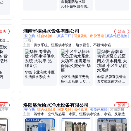
鑫鹏消防给水箱
-20
制
304不锈钢组合供水
排污
箱 上门安装 支持定
制
湖南华振供水设备有限公司
洽谈
洽谈
安心购
综合体验L1
真实工厂
回复及时
出价迅速
真实性已核验
水设
上海
主营：
供水系统、恒压供水设备、给水设备、不锈钢水箱
备 一
华振 专业高效 小区
道污水
生活供水系统 大功
小区生活恒压无负
华振 品牌直供管道
 易和
率 品牌直供
压供水系统 大功率
泵立式泵南方供水
按需定制 保障水质
机组 大功率 小区生
安全 华振
活供水系统
洛阳洛汝给水净水设备有限公司
洽谈
洽谈
东济宁
安心购
综合体验L0
回复及时
出价迅速
资质已核验
河南洛阳
主营：
蒸馏水、空气能热泵、水泵、恒压供水设备、水箱、反渗透
膜、杀菌消毒设备、软化水处理设备、反渗透净水设备、直饮水设备