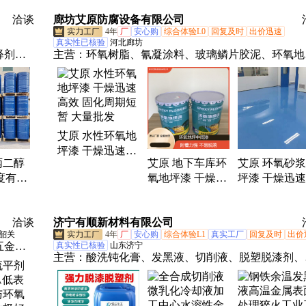
检
定制 全国供应
洽谈
廊坊艾原防腐设备有限公司
4年
厂
安心购
综合体验L0
回复及时
出价迅速
真实性已核验
河北廊坊
释剂、
主营：
环氧树脂、氰凝涂料、玻璃鳞片胶泥、环氧地
漆、907高温树脂、玻璃鳞片涂料、防水防腐涂料、
动缠绕机、环氧富锌漆、泡沫化坨机、乙烯基树脂、
钢翻新漆、乙烯基玻璃鳞片涂料、环氧玻璃钢防腐施
工、污水池三布五油防腐、污水池内衬防腐、8710涂
艾原 水性环氧地
料、环氧云铁中间漆、环氧陶瓷涂料、聚脲涂料、丙
坪漆 干燥迅速高
酸防腐面漆、废旧泡沫热熔机、阳光房隔热膜
丙二醇
艾原 地下车库环
艾原 环氧砂
效 固化周期短暂
度有机
氧地坪漆 干燥迅
坪漆 干燥迅
大量批发
油墨清
速高效 耐紫外线
效 防滑性能
原料
照射 大量生产
大量供应
洽谈
济宁有顺新材料有限公司
韶关
4年
厂
安心购
综合体验L1
真实工厂
回复及时
出价
五金、
真实性已核验
山东济宁
主营：
酸洗钝化膏、发黑液、切削液、脱塑脱漆剂、
制
洗钝化液、除锈剂、重油污清洁剂、四合一磷化液、
油剂、防锈剂