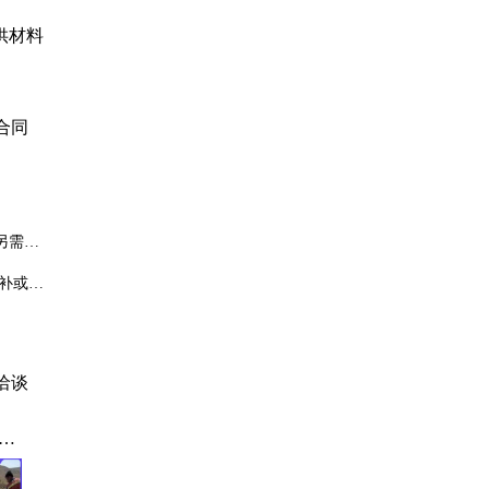
供材料
合同
另需7
补或铲
洽谈
、
玻