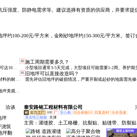
抗压强度、防静电需求等。建议选择有资质的供应商，并要求提
00-200元/平方米，金刚砂地坪约150-300元/平方米。签订
问
施工周期需要多久？
可达10年
小型项目通常3-5天完成，大型项目可能需要1-2周。养护期
问
旧地坪可以直接改造吗？
天左右，期间需避免使用。
材料的耐磨
需先评估旧地坪的破损情况，严重开裂或起砂的地面需先修
除，否则会影响新地坪的附着力。
地坪美观但
洽谈
泰安路铭工程材料有限公司
8年
厂
安心购
综合体验L0
回复及时
出价迅速
地坪
真实性已核验
天津
主营：
灌缝胶、土工格栅、抗裂贴、贴缝带、防裂贴
道路密封胶、灌封胶、土工布、排水带、玻纤格栅、