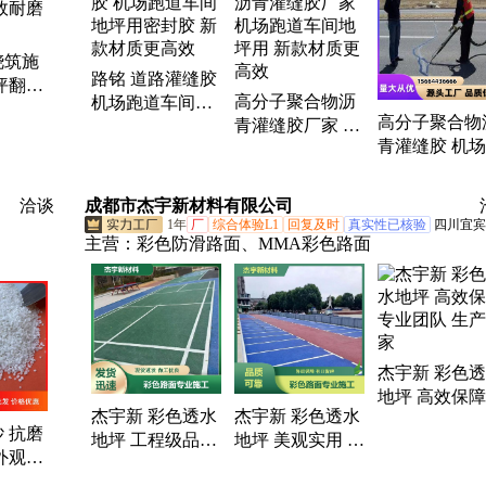
纤土工格栅、钢塑复合土工格栅、塑料土工格栅、玄
岩纤维土工格栅、玄武岩纤维抗裂网、涤纶土工格栅
玻璃纤维土工格栅、玻纤网、土工网
浇筑施
路铭 道路灌缝胶
坪翻新
高分子聚合物沥
机场跑道车间地
耐磨地
高分子聚合物
青灌缝胶厂家 机
坪用密封胶 新款
青灌缝胶 机
场跑道车间地坪
材质更高效
道车间地坪用
用 新款材质更高
款材质更高效
效
洽谈
成都市杰宇新材料有限公司
1年
厂
综合体验L1
回复及时
真实性已核验
四川宜宾
主营：
彩色防滑路面、MMA彩色路面
杰宇新 彩色
地坪 高效保障
杰宇新 彩色透水
杰宇新 彩色透水
业团队 生产
 抗磨
地坪 工程级品质
地坪 美观实用 高
外观晶
高效售后 支持抽
效售后 专业方案
饰效果