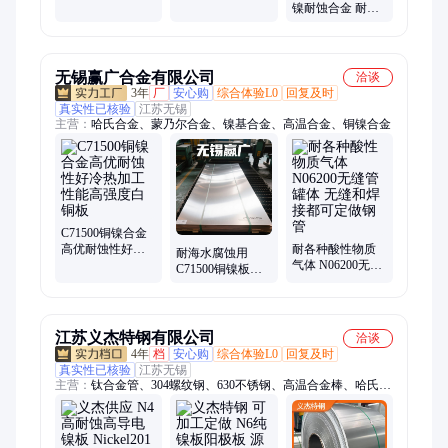
金 精密棒板管带
合金 精密棒板管
镍耐蚀合金 耐海
丝材现货零切加
带丝现货零切加
水点蚀棒板管带
工
工
现货零切加工定
制
无锡赢广合金有限公司
洽谈
3年
厂
安心购
综合体验L0
回复及时
真实性已核验
江苏无锡
主营：
哈氏合金、蒙乃尔合金、镍基合金、高温合金、铜镍合金
C71500铜镍合金
高优耐蚀性好冷
耐各种酸性物质
耐海水腐蚀用
热加工性能高强
气体 N06200无缝
C71500铜镍板之
度白铜板
管罐体 无缝和焊
天花板材料白铜
接都可定做钢管
板B30现货规格周
期短
江苏义杰特钢有限公司
洽谈
4年
档
安心购
综合体验L0
回复及时
真实性已核验
江苏无锡
主营：
钛合金管、304螺纹钢、630不锈钢、高温合金棒、哈氏合
金棒、不锈钢圆钢、不锈钢螺纹钢