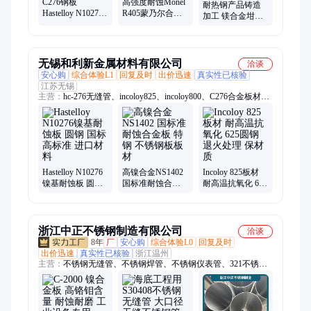
C276钢板
高强度耐蚀Monel
耐热钢产品铸造
Hastelloy N10276
R405蒙乃尔合金
加工 镁合金坩埚
镍基耐蚀板 国标
板 蒙乃尔美标
耐高温耐腐蚀 规
高标准 抗蠕变耐
N04405镍铜合金
格全可定制 积泰
高温
钢板
无锡和利新金属材料有限公司
洽谈
安心购
综合体验L1
回复及时
出价迅速
真实性已核验
江苏无锡
主营：
hc-276无缝管、incoloy825、incoloy800、C276合金板材、
monel400钢板、n06601钢板、铜镍板材、镍基钢板、爆炸复合钢
板、哈氏合金、耐热钢管、铜镍换热管
Hastelloy N10276
高镍合金NS1402
Incoloy 825板材
镍基耐蚀板 圆钢
国标准耐蚀合金
耐高温抗氧化 625
国标高标准 进口
板 特钢 不锈钢板
圆钢 退火处理 保
材料
板材
材质
浙江中正不锈钢制造有限公司
洽谈
8年
厂
安心购
综合体验L0
回复及时
出价迅速
真实性已核验
浙江温州
主营：
不锈钢无缝管、不锈钢焊管、不锈钢仪表管、321不锈钢
板、卫生级不锈钢无缝管、光亮退火管、AP脱脂管、BA管、EP
不锈钢管、EP电解抛光管、不锈钢管、食品级不锈钢管、卫生级
不锈钢无缝钢管、BA不锈钢无缝管、304不锈钢管、316L不锈钢