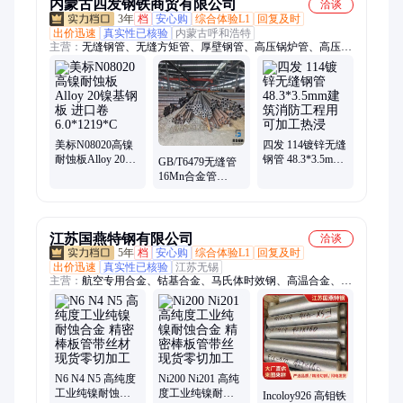
内蒙古四发钢铁商贸有限公司
洽谈
3年
档
安心购
综合体验L1
回复及时
出价迅速
真实性已核验
内蒙古呼和浩特
主营：
无缝钢管、无缝方矩管、厚壁钢管、高压锅炉管、高压化
肥管、钢板、耐磨板、镀锌钢管、圆钢、石油裂化管、工字钢、
角钢、H型钢、低温无缝管、不锈钢管、精密光亮管
美标N08020高镍
四发 114镀锌无缝
耐蚀板Alloy 20镍
钢管 48.3*3.5mm
GB/T6479无缝管
基钢板 进口卷
建筑消防工程用
16Mn合金管
6.0*1219*C
可加工热浸
GB3087低中压锅
炉管 可配送到厂
江苏国燕特钢有限公司
洽谈
5年
档
安心购
综合体验L1
回复及时
出价迅速
真实性已核验
江苏无锡
主营：
航空专用合金、钴基合金、马氏体时效钢、高温合金、
GH5188、GH3625、GH4169、L605、1J22钴基合金、GH4099、
叶片钢、4J29可伐合金、PH13-8Mo、Aermet100、GH5605、
1J22、18Ni300、18Ni350、Monel400、MP159、MP35N、3J21、
GH2747、18Ni250
N6 N4 N5 高纯度
Ni200 Ni201 高纯
工业纯镍耐蚀合
度工业纯镍耐蚀
Incoloy926 高钼铁