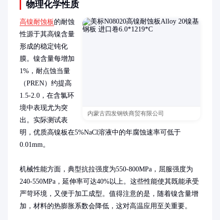
物理化学性质
高镍耐蚀板
的耐蚀
性源于其高镍含量
形成的稳定钝化
膜。镍含量每增加
1%，耐点蚀当量
（PREN）约提高
1.5-2.0，在含氯环
境中表现尤为突
内蒙古四发钢铁商贸有限公司
出。实际测试表
明，优质高镍板在5%NaCl溶液中的年腐蚀速率可低于
0.01mm。

机械性能方面，典型抗拉强度为550-800MPa，屈服强度为
240-550MPa，延伸率可达40%以上。这些性能使其既能承受
严苛环境，又便于加工成型。值得注意的是，随着镍含量增
加，材料的热膨胀系数会降低，这对高温应用至关重要。