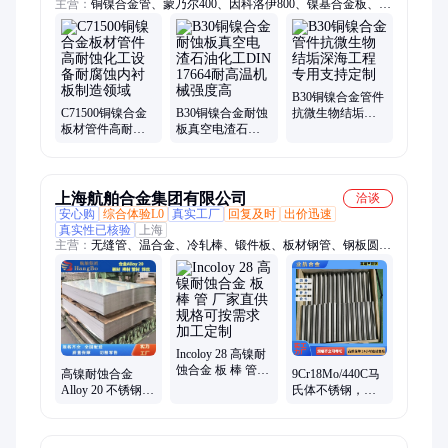
主营：
铜镍合金管、蒙乃尔400、因科洛伊800、镍基合金板、高
温合金管件、C70600铜镍板、英科耐尔600、哈氏合金C276、
HAl77-2黄铜管、T2紫铜管、B30铜镍无缝管、TP2螺纹管、B10
铜镍法兰、C71500铜镍管、冷凝换热管、冷凝器用铜镍管、船舶
用铜镍合金管件、化工用合金管、换热器用铜管、铜镍三通/异
径管件、翅片管
B30铜镍合金管件
C71500铜镍合金
B30铜镍合金耐蚀
抗微生物结垢深
板材管件高耐蚀
板真空电渣石油
海工程专用支持
化工设备耐腐蚀
化工DIN 17664耐
定制
内衬板制造领域
高温机械强度高
上海航舶合金集团有限公司
洽谈
安心购
综合体验L0
真实工厂
回复及时
出价迅速
真实性已核验
上海
主营：
无缝管、温合金、冷轧棒、锻件板、板材钢管、钢板圆棒
钢管、圆棒钢板锻件锻、钽铌合金、哈氏合金、圆棒管材、镍基
合金、钴基合金、圆管圆棒、锻件钢带、管材圆棒锻件、圆棒丝
材锻件管、因瓦合金、稀有金属材料、马氏体不锈钢
Incoloy 28 高镍耐
蚀合金 板 棒 管
高镍耐蚀合金
9Cr18Mo/440C马
厂家直供 规格可
Alloy 20 不锈钢板
氏体不锈钢，现
按需求加工定制
冷热轧 可变形 航
货规格齐全可零
舶
切定制