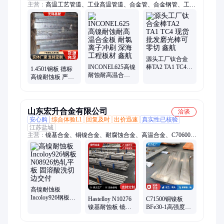
主营：
高温工艺管道、工业高温管道、合金管、合金钢管、工业
中温管道
源头工厂钛合金
INCONEL625高镍
棒TA2 TA1 TC4
1.4501钢板 德标
耐蚀耐高温合金
现货批发磨光棒
高镍耐蚀板 严苛
板 耐氯离子冲刷
可零切 鑫航
化工工况用 双相
深海工程板材 鑫
钢 鑫航
航
山东宏升合金有限公司
洽谈
安心购
综合体验L1
回复及时
出价迅速
真实性已核验
江苏盐城
主营：
镍基合金、铜镍合金、耐腐蚀合金、高温合金、C70600铜
镍板、因科洛伊800、英科耐尔625、哈氏合金C276、HAl77-2黄
铜管、T2紫铜管、B30铜镍无缝管、B10铜镍法兰、C71500白铜
棒、螺纹换热管、蒙乃尔400、冷凝换热管、化工用镍基合金
管、换热设备用铜管、铜镍三通/弯头、翅片管、换热管材定
制、HSN70-1锡黄铜、TP2磷脱氧铜棒
高镍耐蚀板
Incoloy926钢板
Hastelloy N10276
C71500铜镍板
N08926热轧平板
镍基耐蚀板 镜面
BFe30-1高强度耐
固溶酸洗切边交
板 Ra≤0.05μm 国
蚀板材 宽1250*长
付
标高标准 进口材
2500mm 可切割代