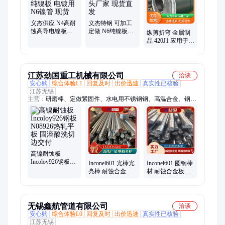
义杰供应 N4高耐
义杰特钢 可加工
蚀高导电镍板
定做 N6纯镍板阳
纵剪折弯 金属制
Nickel201纯镍板
极板 源头厂家 现
品 420J1 应用于压
电镀用N6镍管 现
货直发
力容器 不锈钢板
货
厂家 义杰特钢
江苏劲国重工机械有限公司
洽谈
安心购
综合体验L1
回复及时
出价迅速
真实性已核验
江苏无锡
主营：
研磨棒、定做紧固件、水电用不锈钢钢、高温合金、钢板
钢卷、镍金合金、钢管圆棒、铜镍合金
高镍耐蚀板
Incoloy926钢板
Inconel601 光棒光
Inconel601 圆钢棒
N08926热轧平板
亮棒 耐蚀合金板
材 耐蚀合金板 造
固溶酸洗切边交
较高淬透性 耐化
海洋设备 高强度
付
学腐蚀镍合金
镍铁铬合金
无锡鑫航管道有限公司
洽谈
安心购
综合体验L0
回复及时
出价迅速
真实性已核验
江苏无锡