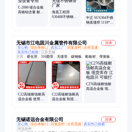
管、TP321不锈钢管、347H不锈钢管、TP347H不锈钢管、BA无
缝钢管、BA精密管
C-2000 镍合金板
高铬钼含量 耐蚀
海底工程用
耐磨 工业设备专
S30408不锈钢无
中正 SUS304不锈
用
缝管 大口径无缝
钢直缝焊 1118*10
不锈钢管 厂家
大口径 喷砂 工业
流体管 氩弧焊
无锡市江电固川金属管件有限公司
洽谈
安心购
综合体验L2
真实工厂
回复及时
出价迅速
真实性已核验
江苏无锡
主营：
硬化管、316圆管、无缝管、碳钢板、船板材、弹簧板、
合金板、n04金板、耐酸板、齿轮钢、锈钢管、换热管、封装
管、冷拔管、镍合金、方形管、合金带、圆棒料、圆钢管、铝钢
材、酸洗卷、合金管、铬镍管、304焊管、弹簧钢
C276高镍耐蚀耐
高温合金板 现货
库存 江电固川 可
C22高镍耐蚀耐高
C22高镍耐蚀耐高
锻打
温合金板 使用范
温合金板 制造用
围广 江电固川 可
江电固川 规格尺
加工切割零售
寸全
无锡诺远合金有限公司
洽谈
安心购
综合体验L1
回复及时
出价迅速
真实性已核验
河北沧州