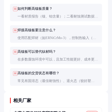
升，价格通常是普通不锈钢的3-5倍。
如何判断高镍板质量？
问
一看材质报告（镍、钼含量）；二看耐蚀测试数据
（如CPT值）；三看表面质量（无划痕、氧化皮）；
四做小样腐蚀试验（如盐雾测试）。
焊接高镍板要注意什么？
问
使用匹配焊材（如ERNiCrMo-3），控制热输入（建
议0.5-1.5kJ/mm），做好气体保护（纯氩或氩氦混合
气），焊后建议酸洗钝化处理。
高镍板可以替代钛材吗？
问
在多数腐蚀环境中可以，且加工性能更好、成本更
低。但在强还原性酸（如发烟硫酸）和高温高浓度氯
化物中，钛材仍具优势。
高镍板的交货状态有哪些？
问
常见有固溶态（最佳耐蚀性）、退火态（较好塑
性）、冷轧态（较高强度）。特殊要求可协商定制。
相关厂家