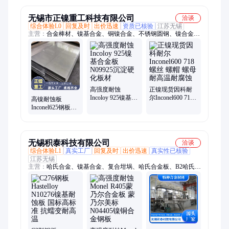
料
加工
无锡市正镍重工科技有限公司
洽谈
综合体验L0
回复及时
出价迅速
资质已核验
江苏无锡
主营：
合金棒材、镍基合金、铜镍合金、不锈钢圆钢、镍合金圆
棒、双相钢法兰、美标法兰盘
高强度耐蚀
正镍现货因科耐
Incoloy 925镍基合
尔Inconel600 718
高镍耐蚀板
金板 N09925沉淀
螺丝 螺帽 螺母耐
Inconel625钢板
硬化板材
高温耐腐蚀
N06625热轧平板
固溶酸洗切边交
付
无锡积泰科技有限公司
洽谈
综合体验L1
真实工厂
回复及时
出价迅速
真实性已核验
江苏无锡
主营：
哈氏合金、镍基合金、复合坩埚、哈氏合金板、B2哈氏合
金板材、Monel400钢板、蒙乃尔400钢板、熔镁坩埚、熔铝坩
埚、井式炉、台车炉、井式渗碳炉、铝合金淬火炉、不锈钢复合
坩埚、C276哈氏合金、哈氏合金圆钢、哈氏合金管、
Inconel625、NM400圆棒、哈氏合金法兰、哈氏合金锻件、c22合
金管、C276哈氏合金法兰、C276合金法兰、熔铜坩埚