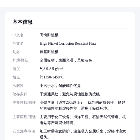
基本信息
中文名
高镍耐蚀板
英文名
High Nickel Corrosion Resistant Plate
别名
镍基耐蚀板
外观/性状
金属板材，表面光滑，呈银灰色
密度
约8.0-8.9 g/cm³
熔点
约1350-1450°C
溶解性
不溶于水，耐酸碱性优异
储存条件
干燥通风处，避免与腐蚀性物质接触
主要性质/特性
高镍含量（通常20%以上），优异的耐腐蚀性，良好
的机械性能和焊接性能，适用于极端环境。
主要应用/用途
主要用于化工设备、海洋工程、石油天然气管道、核
电站等严苛腐蚀环境。
安全注意事项
加工时需注意防护，避免吸入金属粉尘，焊接时注意
通风。