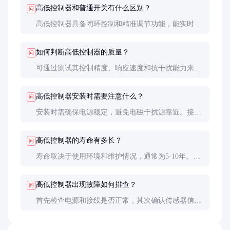
高低控制器和普通开关有什么区别？
问
高低控制器具备闭环控制和精准调节功能，能实时反
馈和修正位置偏差，而普通开关只能实现简单的通断
控制。在需要高精度和稳定性的场景中，高低控制器
如何判断高低控制器的质量？
问
是更优选择。
可通过测试其控制精度、响应速度和抗干扰能力来评
估质量。此外，查看产品的认证标志（如CE、UL）
和用户评价也是重要参考。建议选择有口碑的品牌和
高低控制器安装时需要注意什么？
问
供应商。
安装时需确保电源稳定，避免电磁干扰源靠近。接线
应牢固，传感器位置需校准准确。首次使用前建议进
行空载测试，确认各项功能正常后再投入正式运行。
高低控制器的寿命有多长？
问
寿命取决于使用环境和维护情况，通常为5-10年。定
期维护和避免超载运行可显著延长使用寿命。电子元
件的寿命一般长于机械部件。
高低控制器出现故障如何排查？
问
首先检查电源和接线是否正常，其次确认传感器信号
是否准确。若问题仍存在，可查阅产品手册的故障代
码或联系厂家技术支持。避免自行拆解维修，以免造