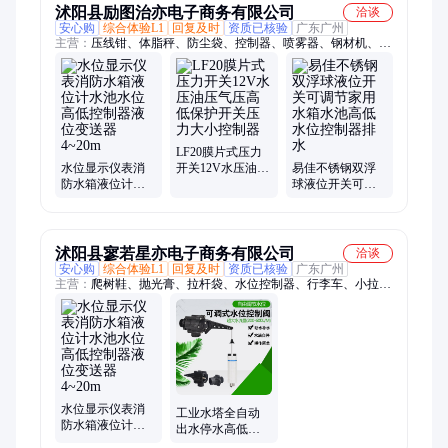
沭阳县励图治亦电子商务有限公司
洽谈
安心购
综合体验L1
回复及时
资质已核验
广东广州
主营：
压线钳、体脂秤、防尘袋、控制器、喷雾器、钢材机、电
磁炉、修枝剪、蓄能器、圆度仪、液压钳、脚手架、测量仪、铁
架台、铁夹子、报警器、切割机、打药机、端子钳、加油枪、嫁
接刀、测试仪、水钻机、电子称、对刀仪
LF20膜片式压力
水位显示仪表消
开关12V水压油压
易佳不锈钢双浮
防水箱液位计水
气压高低保护开
球液位开关可调
池水位高低控制
关压力大小控制
节家用水箱水池
器液位变送器
器
高低水位控制器
4~20m
排水
沭阳县寥若星亦电子商务有限公司
洽谈
安心购
综合体验L1
回复及时
资质已核验
广东广州
主营：
爬树鞋、抛光膏、拉杆袋、水位控制器、行李车、小拉
车、小推车、爬杆器、压榨机、脚爬树、榨汁机、手拉车、老花
镜、润滑油、木工凿、拉铆枪、拉钉枪、铆钉枪、润滑脂、擦亮
膏、抛光蜡、抹泥刀、购物车、泡酒瓶、欧文木凿、树脚扎子
水位显示仪表消
工业水塔全自动
防水箱液位计水
出水停水高低水
池水位高低控制
位调节水泵浮球