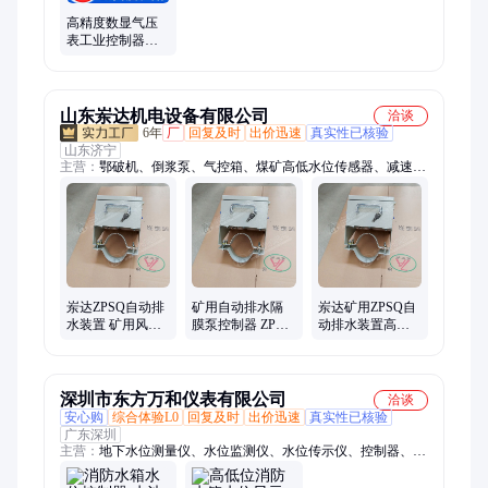
高精度数显气压
表工业控制器电
子压力开关高低
真空压力表数字
式
山东岽达机电设备有限公司
洽谈
6年
厂
回复及时
出价迅速
真实性已核验
山东济宁
主营：
鄂破机、倒浆泵、气控箱、煤矿高低水位传感器、减速
机、钢丝带、罐道轮、瓷溜槽、喷浆机、取样器、普棉带、破拱
器、小排车、注浆泵、控制箱、清淤泵、机甲带、防爆门、指示
器、排污泵、主控箱、显示屏、装载机、平板车、头戴灯、转载
机
岽达ZPSQ自动排
矿用自动排水隔
岽达矿用ZPSQ自
水装置 矿用风泵
膜泵控制器 ZPSQ
动排水装置高低
控制器高低位传
高低水位传感器
水位检测器隔膜
感器
岽达厂家
泵控制器
深圳市东方万和仪表有限公司
洽谈
安心购
综合体验L0
回复及时
出价迅速
真实性已核验
广东深圳
主营：
地下水位测量仪、水位监测仪、水位传示仪、控制器、液
位仪、传感器、压力变送器、水位自动监测、水位记录仪、液位