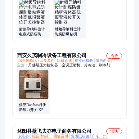
风机压力、余氯检测仪、防爆水位物、气体报警器、扬尘监测
仪、水质检测仪、超声波明渠、检测分析仪、厚度检测仪、定量
控制仪、分体式流量计、蒸汽压缩空气、浑浊度检测仪、超声波
液位计、音叉液位开关、电导率测试仪、电子数显流量、磁翻板
液位计、高温防爆射频、氧浓度检测仪
射频导纳料位计
射频导纳料位计
电容式防腐防爆
防腐防爆粘稠液
粘稠液体高低报
体高低报警液位
警液位开关控制
开关控制器
器
西安久茂制冷设备工程有限公司
洽谈
综合体验L0
回复及时
出价迅速
资质已核验
陕西西安
主营：
丹佛斯压力控制器、空调压缩机、冷冻油、制冷剂
供应Danfoss丹佛
斯压力开关 KP5
高低控制器 060-
117191 060-
117391
沭阳县壁飞去亦电子商务有限公司
洽谈
安心购
综合体验L1
回复及时
资质已核验
广东广州