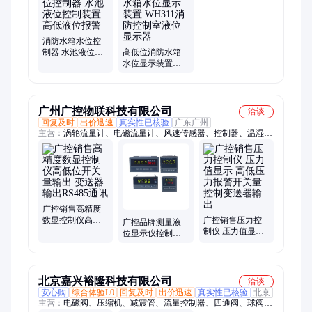
报警、消防水箱液位显示
消防水箱水位控
制器 水池液位控
高低位消防水箱
制装置 高低液位
水位显示装置
报警
WH311消防控制
室液位显示器
广州广控物联科技有限公司
洽谈
回复及时
出价迅速
真实性已核验
广东广州
主营：
涡轮流量计、电磁流量计、风速传感器、控制器、温湿度
传感器、定量控制仪、流量开关、温度传感器、压力传感器、液
位开关、超声波液位计、雷达液位、液位显示、记录仪、巡检
仪、控制仪、显示仪表、温度显示、压力显示
广控销售高精度
数显控制仪高低
广控销售压力控
广控品牌测量液
位开关量输出 变
制仪 压力值显示
位显示仪控制器4-
送器输出RS485通
高低压力报警开
20mA输入高低位
讯
关量控制变送器
开关量输出
输出
北京嘉兴裕隆科技有限公司
洽谈
安心购
综合体验L0
回复及时
出价迅速
真实性已核验
北京
主营：
电磁阀、压缩机、减震管、流量控制器、四通阀、球阀