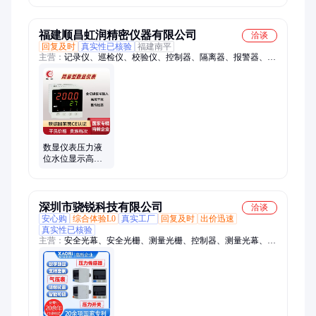
器液位变送器
阀控制器阀1.5寸2
4~20m
寸
福建顺昌虹润精密仪器有限公司
洽谈
回复及时
真实性已核验
福建南平
主营：
记录仪、巡检仪、校验仪、控制器、隔离器、报警器、
485通讯、转换器rs、防爆信号、数显温度、电流电压、脉冲工
业、多路温度、数显仪表、压力测量、智能温度、温度压力、气
压真空、隔离温度、温度湿度、电阻磁翻板、手持式智能、传感
器探头、控制仪智能、仪表电流表、中文编程器
数显仪表压力液
位水位显示高低
报警温度控制器
工业智能数显表
A100
深圳市骁锐科技有限公司
洽谈
安心购
综合体验L0
真实工厂
回复及时
出价迅速
真实性已核验
主营：
安全光幕、安全光栅、测量光栅、控制器、测量光幕、区
域光栅、区域光幕、光栅光幕、施莱格安全光栅、施莱格光栅、
安全光栅施莱格、光栅施莱格、施莱格安全光幕、透明体传感
器、人体存在传感器、安全光电、安全开关、安全门锁、传感
器、感应器