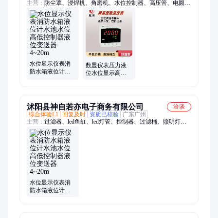
主营：
防尘罩、浸焊机、角磨机、水位控制器、高压管、电圆
锯、注油器、工锯台、洗衣机、展示台、砂轮机、熔锡炉、切割
机、加注器、电子秤、黄油机、变频器、调压器、空压机、显示
器、黄油枪、化锡器、焊锡锅、木工锯、头磅机、旋转台
水位显示仪表消
数显仪表压力液
防水箱液位计水
位水位显示高低
池水位高低控制
报警温度控制器
器液位变送器
工业智能数显表
4~20m
A100
沭阳县神自若亦电子商务有限公司
洽谈
综合体验L1
回复及时
资质已核验
广东广州
主营：
过滤器、led鱼缸、led灯管、控制器、过滤桶、照明灯、
消毒灯、潜水灯、推拉门、鱼缸灯、玻璃门、杀菌灯、吊门滑
轨、轮趟门轮、轨道滑轨、马印神灯、移门轨道、玻璃轨道、鱼
缸水族箱、h-220b地弹簧、塑钢门窗滑轮、塑钢门窗轨道、窗户
下轨滑道条、不锈钢移门滑轮、移门滚轮轨道配、双滑槽推拉轨
道
水位显示仪表消
防水箱液位计水
池水位高低控制
器液位变送器
4~20m