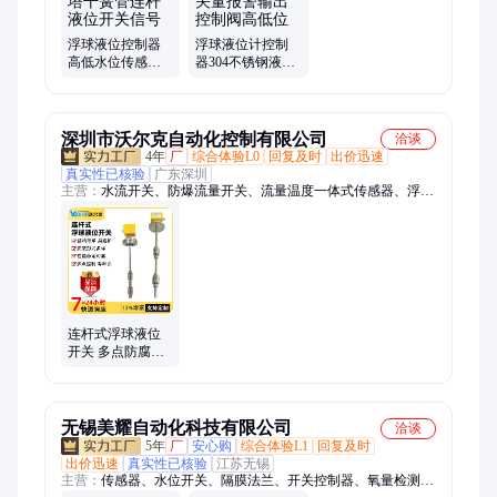
浮球液位控制器
浮球液位计控制
高低水位传感器
器304不锈钢液位
水箱水塔干簧管
开关 开关量报警
连杆液位开关信
输出控制阀高低
号
位
深圳市沃尔克自动化控制有限公司
洽谈
4年
厂
综合体验L0
回复及时
出价迅速
真实性已核验
广东深圳
主营：
水流开关、防爆流量开关、流量温度一体式传感器、浮球
液位控制器、流量传感器、温度变送器、压力变送器、温压一体
传感器、温度压力一体式传感器、液位计、液位传感器、液位变
送器、液位开关、油混水传感器、油中含水率监测仪、油中微水
传感器、流量开关、涡轮流量计、涡街流量计、叶轮流量计、电
磁流量计
连杆式浮球液位
开关 多点防腐液
位控制器 高低位
开关量输出/报警
无锡美耀自动化科技有限公司
洽谈
5年
厂
安心购
综合体验L1
回复及时
出价迅速
真实性已核验
江苏无锡
主营：
传感器、水位开关、隔膜法兰、开关控制器、氧量检测、