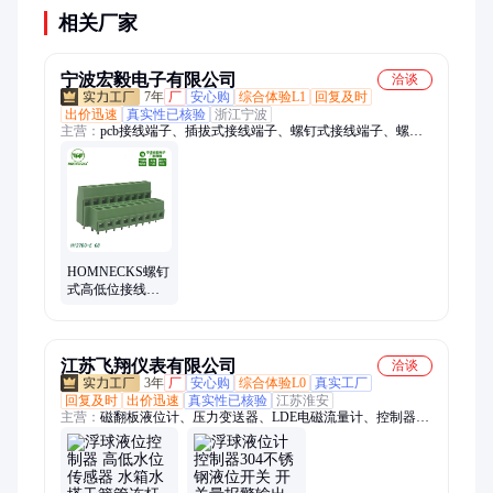
成进一步损坏。
相关厂家
宁波宏毅电子有限公司
洽谈
7年
厂
安心购
综合体验L1
回复及时
出价迅速
真实性已核验
浙江宁波
主营：
pcb接线端子、插拔式接线端子、螺钉式接线端子、螺钉
式高低位接线端子、弹簧式接线端子、栅栏式接线端子、拨码开
关、5.08接线端子、3.81接线端子、7.62接线端子、3.5接线端
子、5.0接线端子、7.5接线端子、2.54接线端子、9.5接线端子、
6.35接线端子、8.25接线端子
HOMNECKS螺钉
式高低位接线端
子
H127GD5.08mm
间距电气控制器
用环保
江苏飞翔仪表有限公司
洽谈
3年
厂
安心购
综合体验L0
真实工厂
回复及时
出价迅速
真实性已核验
江苏淮安
主营：
磁翻板液位计、压力变送器、LDE电磁流量计、控制器、
涡街流量计、涡轮流量计、气体流量计、压力传感器、液位变送
器、压力表、金属转子流量计、污水流量计