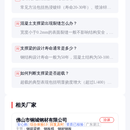
常见方法包括热浸镀锌（寿命20-30年）、喷涂锌铝
涂层（15-25年）和油漆防护（5-10年）。海洋环境建
议采用重防腐涂层体系。
混凝土支撑梁出现裂缝怎么办？
问
宽度小于0.2mm的表面裂缝一般不影响结构安全，可
采用环氧树脂灌缝处理。超过0.3mm或发展性裂缝需
专业机构评估，必要时进行加固。
支撑梁的设计寿命通常是多少？
问
钢结构设计寿命一般为50年，混凝土结构为50-100
年。实际寿命取决于使用环境、荷载情况和维护水
平，定期检测可显著延长使用寿命。
如何判断支撑梁是否超载？
问
超载的典型表现包括明显挠度增大（超过L/400）、
连接部位松动或异响、油漆层开裂等。发现这些现象
应立即停止使用并请专业人员进行检测。
相关厂家
佛山市铜城钢材有限公司
洽谈
安心购
综合体验L0
回复及时
资质已核验
广东湛江
主营：
钢箱梁桥、钢板模、钢材钢板