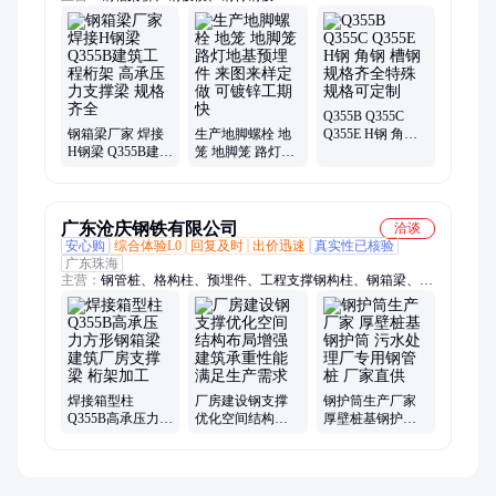
Q355B Q355C
钢箱梁厂家 焊接
生产地脚螺栓 地
Q355E H钢 角钢
H钢梁 Q355B建筑
笼 地脚笼 路灯地
槽钢 规格齐全特
工程桁架 高承压
基预埋件 来图来
殊规格可定制
力支撑梁 规格齐
样定做 可镀锌工
全
期快
广东沧庆钢铁有限公司
洽谈
安心购
综合体验L0
回复及时
出价迅速
真实性已核验
广东珠海
主营：
钢管桩、格构柱、预埋件、工程支撑钢构柱、钢箱梁、地
脚螺栓、镀锌角铁、钢板卷管、地铁活络头、幕墙预埋板、地铁
固定端、镀锌方管、全熔透焊接立柱、角铁焊接钢立柱、钢护
筒、钢结构桁架、活络端、钢管立柱桩、滤水管、格栅板、涂塑
钢管、无缝管、防腐钢管、H型钢、光伏支架
焊接箱型柱
厂房建设钢支撑
钢护筒生产厂家
Q355B高承压力方
优化空间结构布
厚壁桩基钢护筒
形钢箱梁 建筑厂
局增强建筑承重
污水处理厂专用
房支撑梁 桁架加
性能满足生产需
钢管桩 厂家直供
工
求