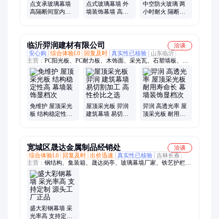
点支承玻璃幕墙
点式玻璃幕墙 外
中空防火玻璃 两
高隔断间室内外
墙装饰幕墙 高性
小时耐火 隔断幕
隔音墙 采光耐候
能建筑采光材料
墙系统用 高透明
性优
采光好 承重性好
临沂羿润建材有限公司
洽谈
安心购
综合体验L0
回复及时
真实性已核验
山东临沂
主营：
PC阳光板、PC耐力板、木饰面、采光瓦、石塑墙板、木
塑地板、吸音板、铝方通、SPC石晶墙板
免维护 屋顶采光
屋顶采光板 羿润
羿润 高透光率 屋
板 结构稳定性高
建筑幕墙 易切割
顶采光板 耐用寿
幕墙装饰显档次
加工 高性价比之
命长 幕墙装饰显
选
档次
宽城区晟达金属制品经销处
洽谈
综合体验L0
回复及时
出价迅速
真实性已核验
吉林长春
主营：
钢结构、集装箱、晟达岗亭、玻璃幕墙厂家、铁艺护栏、
晟达彩钢房、断桥铝门窗
盛大彩钢幕墙 采
光率高 支持定制