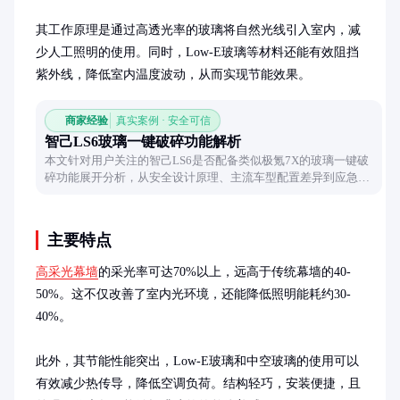
其工作原理是通过高透光率的玻璃将自然光线引入室内，减
少人工照明的使用。同时，Low-E玻璃等材料还能有效阻挡
紫外线，降低室内温度波动，从而实现节能效果。
商家经验
真实案例 · 安全可信
智己LS6玻璃一键破碎功能解析
本文针对用户关注的智己LS6是否配备类似极氪7X的玻璃一键破
碎功能展开分析，从安全设计原理、主流车型配置差异到应急场
景解决方案进行客观对比，帮助读者清晰理解不同车型的安全特
性。
主要特点
高采光幕墙
的采光率可达70%以上，远高于传统幕墙的40-
50%。这不仅改善了室内光环境，还能降低照明能耗约30-
40%。

此外，其节能性能突出，Low-E玻璃和中空玻璃的使用可以
有效减少热传导，降低空调负荷。结构轻巧，安装便捷，且