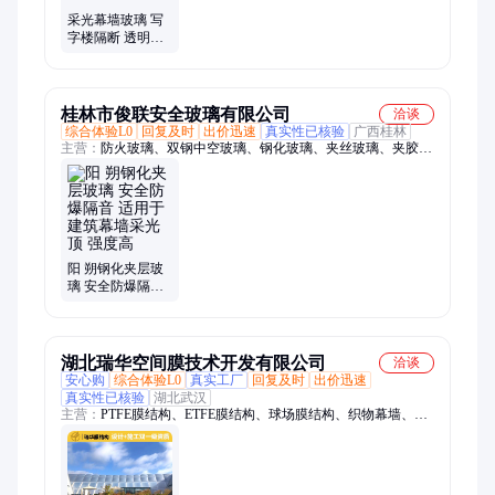
采光幕墙玻璃 写
字楼隔断 透明度
高 规格齐全 世维
厂家
桂林市俊联安全玻璃有限公司
洽谈
综合体验L0
回复及时
出价迅速
真实性已核验
广西桂林
主营：
防火玻璃、双钢中空玻璃、钢化玻璃、夹丝玻璃、夹胶玻
璃、夹层玻璃、艺术玻璃、防弹玻璃、Low-E玻璃、镜框玻璃、
玻璃
阳 朔钢化夹层玻
璃 安全防爆隔音
适用于建筑幕墙
采光顶 强度高
湖北瑞华空间膜技术开发有限公司
洽谈
安心购
综合体验L0
真实工厂
回复及时
出价迅速
真实性已核验
湖北武汉
主营：
PTFE膜结构、ETFE膜结构、球场膜结构、织物幕墙、停
车棚膜结构、体育场馆膜结构、看台膜结构、景观膜结构、充电
桩雨棚膜结构、舞台膜结构