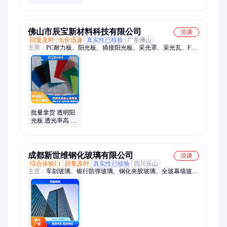
源头工厂正品
佛山市辰宝新材料科技有限公司
洽谈
回复及时
出价迅速
真实性已核验
广东佛山
主营：
PC耐力板、阳光板、插接阳光板、采光罩、采光瓦、FRP
采光瓦、PC板加工、星空房、铝合金雨棚、树脂瓦、PVC瓦、
铝合金车棚、耐力板雨棚、透明瓦、隔热瓦、防腐瓦、玻璃纤维
瓦、聚碳酸酯板、PC板、PC颗粒板、铝合金压条
批量拿货 透明阳
光板 透光率高 幕
墙装饰采光 坚固
耐用
成都新世维钢化玻璃有限公司
洽谈
综合体验L1
回复及时
真实性已核验
四川乐山
主营：
车刻玻璃、银行防弹玻璃、钢化夹胶玻璃、全玻幕墙玻
璃、超大板玻璃钢