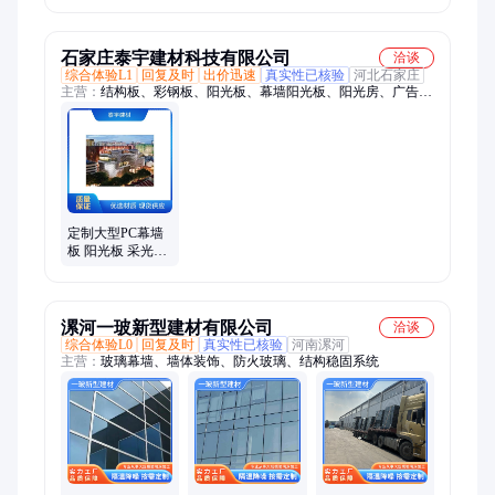
承载力 采光好 振
联X
石家庄泰宇建材科技有限公司
洽谈
综合体验L1
回复及时
出价迅速
真实性已核验
河北石家庄
主营：
结构板、彩钢板、阳光板、幕墙阳光板、阳光房、广告
板、耐力板、插扣板、树脂瓦、pc洁光板、泰宇建材、防水板
材、石家庄泰宇
定制大型PC幕墙
板 阳光板 采光
90% 硬度高防火
防水
漯河一玻新型建材有限公司
洽谈
综合体验L0
回复及时
真实性已核验
河南漯河
主营：
玻璃幕墙、墙体装饰、防火玻璃、结构稳固系统