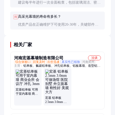
建议每半年进行一次全面检查，包括玻璃清洁、密封
胶检查和框架稳定性评估。
高采光幕墙的寿命有多长？
问
优质产品在正确维护下可使用20-30年，关键部件如
密封胶需每10年更换一次。
相关厂家
河南宏基幕墙制造有限公司
洽谈
综合体验L1
回复及时
出价迅速
真实性已核验
河南郑州
主营：
铝单板、氟碳铝单板、冲孔铝单板、铝板幕墙、造型铝单
板、木纹铝单板、防石纹铝单板
宏基铝单板 可用
于室内幕墙 商业
会所 会议厅 冲孔
宏基 铝单板
3mm
2.5mm 3.0mm 可
做场馆 医院 别墅
外立面幕墙 刚性
好 美观大方