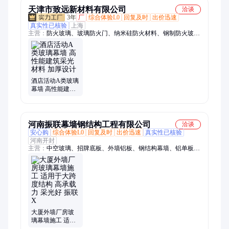
天津市致远新材料有限公司
洽谈
3年
厂
综合体验L0
回复及时
出价迅速
真实性已核验
上海
主营：
防火玻璃、玻璃防火门、纳米硅防火材料、钢制防火玻璃
幕墙、纳米硅防火玻璃、防火玻璃隔断、A类防火玻璃、钢制防
火型材
酒店活动A类玻璃
幕墙 高性能建筑
采光材料 加厚设
计
河南振联幕墙钢结构工程有限公司
洽谈
安心购
综合体验L0
回复及时
出价迅速
真实性已核验
河南开封
主营：
中空玻璃、招牌底板、外墙铝板、钢结构幕墙、铝单板幕
墙、玻璃幕墙、双层幕墙、建筑幕墙、玻璃幕墙施工、幕墙吊
顶、幕墙施工、铝板幕墙、专业幕墙、石材幕墙、建筑幕墙工
程、不锈钢风铃幕墙、振联幕墙、墙体装饰、防火玻璃、夹胶钢
化玻璃、吊顶铝板包柱、镂空铝板
大厦外墙厂房玻
璃幕墙施工 适用
于大跨度结构 高