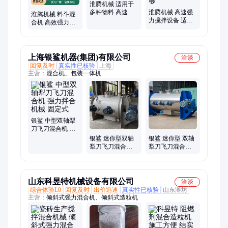
淮腾机械 适用于
多种物料 高速强
淮腾机械 高速强
淮腾机械 料斗混
力 混合机 卧式二
力搅拌设备 适用
合机 高效强力混
维搅拌机 库存足
于多种物料 二维
料机 混合均匀度
够
运动混合机 库存
高 结构稳定 专业
足够
制作
上海银鲨机器(集团)有限公司
洽谈
回复及时
真实性已核验
上海
主营：
混合机、包装一体机
银鲨 中型双轴犁
刀飞刀混合机 强
力拌合机械 固定
银鲨 迷你型双轴
银鲨 迷你型 双轴
式
犁刀飞刀混合机
犁刀飞刀混合机
强力拌合机械
强力拌合机械
山东科昱特机械设备有限公司
洽谈
综合体验L0
回复及时
出价迅速
真实性已核验
山东潍坊
主营：
倾斜式强力混合机、倾斜式造粒机