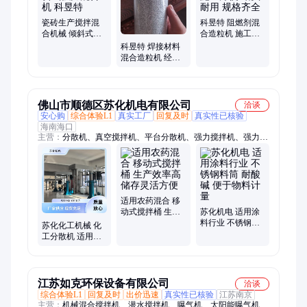
瓷砖生产搅拌混
科昱特 阻燃剂混
合机械 倾斜式强
合造粒机 施工方
力混合机 科昱特
便 结实耐用 规格
科昱特 焊接材料
齐全
混合造粒机 经久
耐用 防腐耐磨 结
构稳定可靠
佛山市顺德区苏化机电有限公司
洽谈
安心购
综合体验L1
真实工厂
回复及时
真实性已核验
海南海口
主营：
分散机、真空搅拌机、平台分散机、强力搅拌机、强力捏
合机、蝶式真空搅拌机、不锈钢拉缸、卧式砂磨机、篮式砂磨
机、纳米砂磨机、不锈钢反应釜、高速分散釜、平台搅拌釜
适用农药混合 移
动式搅拌桶 生产
苏化机电 适用涂
效率高 储存灵活
料行业 不锈钢料
苏化化工机械 化
方便
筒 耐酸碱 便于物
工分散机 适用农
料计量
药行业 混合均匀
无死角 强力剪切
撞击
江苏如克环保设备有限公司
洽谈
综合体验L1
回复及时
出价迅速
真实性已核验
江苏南京
主营：
机械混合搅拌机、潜水搅拌机、曝气机、太阳能曝气机