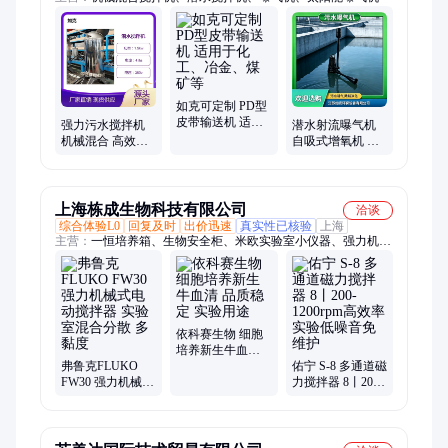
如克可定制 PD型
皮带输送机 适用
强力污水搅拌机
潜水射流曝气机
于化工、冶金、
机械混合 高效节
自吸式增氧机 强
煤矿等
能 高速搅匀 厂家
有力的单向液流
直供
上海栋成生物科技有限公司
洽谈
综合体验L0
回复及时
出价迅速
真实性已核验
上海
主营：
一恒培养箱、生物安全柜、米欧实验室小仪器、强力机械
式电动搅拌器、宝予德移液器、弗鲁克电动搅拌器、奥浦迈培养
基
依科赛生物 细胞
培养新生牛血清
弗鲁克FLUKO
品质稳定 实验用
佑宁 S-8 多通道磁
FW30 强力机械式
途
力搅拌器 8丨200-
电动搅拌器 实验
1200rpm高效率实
室混合分散 多黏
验低噪音免维护
度