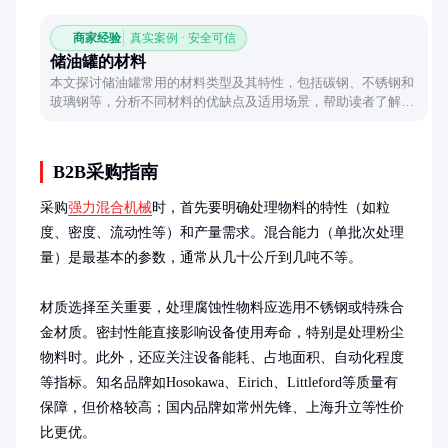
商家经验
真实案例 · 安全可信
储油罐的材料
本文探讨储油罐常用的材料类型及其特性，包括碳钢、不锈钢和
玻璃钢等，分析不同材料的优缺点及适用场景，帮助读者了解如
何选择合适的储油罐材料。
B2B采购指南
采购
强力混合机械
时，首先要明确处理物料的特性（如粒
度、密度、流动性等）和产量需求。混合能力（单批次处理
量）是最基本的参数，通常从几十公斤到几吨不等。

材质选择至关重要，处理腐蚀性物料应选用不锈钢或特殊合
金材质。密封性能直接影响设备使用寿命，特别是处理粉尘
物料时。此外，还应关注设备能耗、占地面积、自动化程度
等指标。知名品牌如Hosokawa、Eirich、Littleford等质量有
保障，但价格较高；国内品牌如常州先锋、上海升立等性价
比更优。