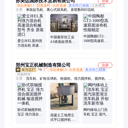
苏美达国际技术贸易有限公司
洽谈
综合体验L1
回复及时
出价迅速
真实性已核验
江苏南京
主营：
单鼓起毛机、离心式鼓风机、直喷数码印花机
中国陶都GT2-
中国索菲丝工业
爱立许EL系列强
1000型高速双面
4.0表面处理系统
力混合机 高速混
涂布机 性能稳定
品质 保障 售后完
合机械 型号 齐全
善
原装进口
郑州宝正机械制造有限公司
洽谈
7年
厂
综合体验L0
出价迅速
真实性已核验
河南郑州
主营：
洗车机、矿粉压球机、粉煤机、强力搅拌机、搅拌机、轮
碾机、平口搅拌机、煤粉压球机、三轮洗车机、双轴搅拌机、卧
式搅拌机、木炭粉压球机、撕碎机、炒货机、碎机粉、塑料粉碎
机、高压洗车机、榨油机、破碎机、铁粉压球机、粉煤压球机、
兰碳粉压球机、污泥搅拌机、搅拌机厂家、压球机设备
卧式双轴搅拌机
网约移动上门洗
宝正 强力混合煤
车机 宝正 蒸汽深
混凝土工地用立
泥搅拌机械 输送
度清洁洗车机器
式平口搅拌机 小
搅拌一体机
开创洗车新市场
型水泥砂浆沙饲