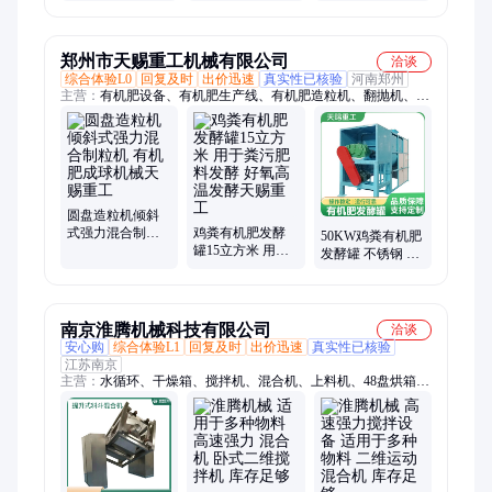
搅拌罐规格多样
热搅拌罐耐高温
散搅拌 精选材质
工厂非标定制
非标定制
实用性强
郑州市天赐重工机械有限公司
洽谈
综合体验L0
回复及时
出价迅速
真实性已核验
河南郑州
主营：
有机肥设备、有机肥生产线、有机肥造粒机、翻抛机、对
辊挤压造粒机、转鼓造粒机、圆盘造粒机、有机肥发酵罐、搅齿
造粒机、掺混肥设备、复合肥设备、有机肥烘干机
圆盘造粒机倾斜
式强力混合制粒
鸡粪有机肥发酵
50KW鸡粪有机肥
机 有机肥成球机
罐15立方米 用于
发酵罐 不锈钢 发
械天赐重工
粪污肥料发酵 好
酵腐熟8小时 天赐
氧高温发酵天赐
重工
重工
南京淮腾机械科技有限公司
洽谈
安心购
综合体验L1
回复及时
出价迅速
真实性已核验
江苏南京
主营：
水循环、干燥箱、搅拌机、混合机、上料机、48盘烘箱、
三维空间、工业烘箱、塑料粒子、粉末颗粒、真空干燥、固体颗
粒、恒温烘箱、干燥设备、低温真空、微波真空、循环加热、高
温烤箱、制剂方锥、工业微波、蒸汽换热、多向运动、真空烘
箱、鼓风干燥机、薄膜包衣机