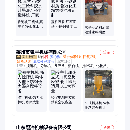
加热反应设备、热熔胶反应釜、不锈钢研磨机、称重灌装机、
240胶体磨
鲁冠化工机械 真
混料设备 厂家直
空分散机 化工涂
供 不锈钢材质 鲁
实验室涂料油墨
料胶水油墨混合
冠化工 粉末搅拌
油漆浆料研磨 三
强力搅拌机 厂家
机定制
辊研磨机 支持定
制 鲁冠化工
莱州市骏宇机械有限公司
洽谈
8年
档
安心购
综合体验L0
回复及时
出价迅速
真实性已核验
山东烟台
主营：
搅磨机、分散机、反应釜、混合机、搅拌罐、化妆品、研
磨机、实验室、乳化机、固化剂、聚丙烯、立式棒、搅拌机、磨
沙机、球磨机、美缝剂、捏合机、砂磨机、过滤机、立式磨机、
机械密封、印刷设备、自营涂料、塑料高速、螺杆挤出
骏宇机械 强力搅
骏宇电加热立式
拌机 粉体大型不
抽真空反应釜 化
立式搅拌机 饲料
锈钢强力混合搅
工医药适用 50L大
肥料混合机 小型
拌设备
容量
养殖加工设备
山东熙浩机械设备有限公司
洽谈