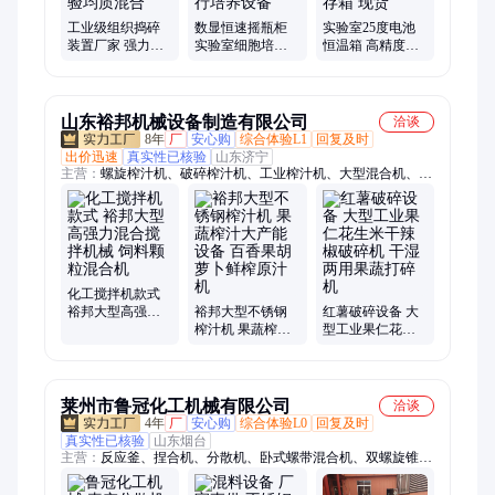
工业级组织捣碎
数显恒速摇瓶柜
实验室25度电池
装置厂家 强力搅
实验室细胞培养
恒温箱 高精度温
拌分散机械 微生
无刷电机驱动 平
控电芯检测用恒
物试验均质混合
稳运行培养设备
温保存箱 现货
山东裕邦机械设备制造有限公司
洽谈
8年
厂
安心购
综合体验L1
回复及时
出价迅速
真实性已核验
山东济宁
主营：
螺旋榨汁机、破碎榨汁机、工业榨汁机、大型混合机、大
型榨汁机、果蔬压榨机、水果去核机、工业打浆机、果蔬破碎
机、果蔬清洗机、震动过滤机、去核打浆机、液压压榨机、水果
打浆机、大型水果榨汁机、大型蔬菜榨汁机、大型果汁机、螺旋
压榨机、大型螺旋压榨机、大型果汁榨汁机、螺旋挤压压榨机、
大型果汁压榨机、工业果蔬压榨机、大型水果打浆机、工业渣浆
分离机
化工搅拌机款式
裕邦大型高强力
裕邦大型不锈钢
红薯破碎设备 大
混合搅拌机械 饲
榨汁机 果蔬榨汁
型工业果仁花生
料颗粒混合机
大产能设备 百香
米干辣椒破碎机
果胡萝卜鲜榨原
干湿两用果蔬打
汁机
碎机
莱州市鲁冠化工机械有限公司
洽谈
4年
厂
安心购
综合体验L0
回复及时
真实性已核验
山东烟台
主营：
反应釜、捏合机、分散机、卧式螺带混合机、双螺旋锥形
混合机、双行星动力混合机、锥形混合机、螺杆挤出捏合机、电