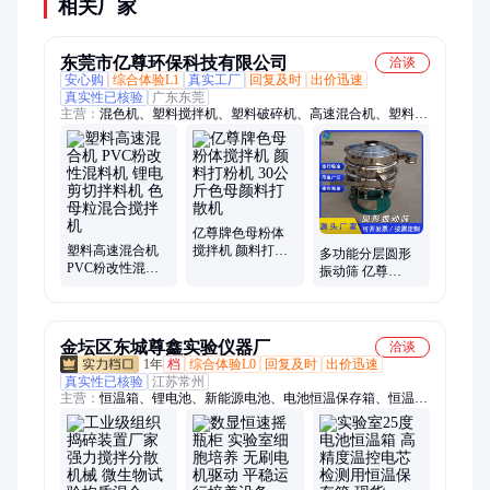
相关厂家
东莞市亿尊环保科技有限公司
洽谈
安心购
综合体验L1
真实工厂
回复及时
出价迅速
真实性已核验
广东东莞
主营：
混色机、塑料搅拌机、塑料破碎机、高速混合机、塑料混
合机、塑料脱水机、加热搅拌机、卧式搅拌机、蔬菜脱水机、立
式脱水机、圆形振动筛、色粉打粉机、离心脱水机、干粉搅拌
机、粉体搅拌机、高速分散机、无重力搅拌机、塑料清洗设备、
高速摩擦机、智能车位锁、停车架、铁马
亿尊牌色母粉体
塑料高速混合机
搅拌机 颜料打粉
多功能分层圆形
PVC粉改性混料
机 30公斤色母颜
振动筛 亿尊
机 锂电剪切拌料
料打散机
600mm直径筛网
机 色母粒混合搅
粉体粉末筛分机
拌机
金坛区东城尊鑫实验仪器厂
洽谈
1年
档
综合体验L0
回复及时
出价迅速
真实性已核验
江苏常州
主营：
恒温箱、锂电池、新能源电池、电池恒温保存箱、恒温电
池试验箱