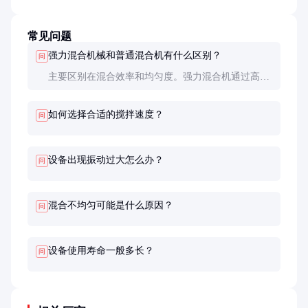
常见问题
强力混合机械和普通混合机有什么区别？
问
主要区别在混合效率和均匀度。强力混合机通过高速
搅拌产生更强的剪切力，混合时间更短，均匀度更
高，适合高要求的工业应用。普通混合机成本较低，
如何选择合适的搅拌速度？
问
但效率和质量也相对较低。
设备出现振动过大怎么办？
问
混合不均匀可能是什么原因？
问
设备使用寿命一般多长？
问