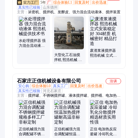
5年
厂
综合体验L1
回复及时
出价迅速
真实性已核验
山东德州
主营：
浓密机、搅拌机、发酵皮、强力混合流动液体、搅拌装置
水处理搅拌器 强
力混合流动液体
熙浩机械提供技
废渣浆液搅拌器
大型化工石油搅
术书
熙浩机械 立式安
拌机 熙浩机械 结
装稳定好 304材质
构紧凑 均匀高效
机械密封 精品打
操作简单 货品精
造
良
石家庄正信机械设备有限公司
洽谈
安心购
综合体验L0
真实工厂
回复及时
出价迅速
真实性已核验
河北石家庄
主营：
搅拌罐、不锈钢搅拌罐、液体搅拌罐、搅拌桶、电加热搅
拌罐、上料机、双层搅拌罐、发酵桶、蛟龙上料机、螺旋提升
机、螺旋输送机、电动液体搅拌罐、电加热调配罐、螺旋上料
机、食品级储罐、蛟龙提升机、不锈钢搅拌桶、反应釜、不锈钢
反应釜、圆管式螺旋上料机、气动调和桶、气动搅拌桶、304调
配罐
正信机械强力混
正信机械强力混
正信 电加热反应
合调配罐不锈钢
合调配罐恒温加
釜罐 冷却乳化分