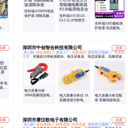
安科瑞ANHPD谐波
保护器 消除高频谐
安科瑞ASCB1LE-
波滤除杂波
63-C32-2P智慧空开
安科瑞AM5微机保
智能漏电断路器
0A三
护装置 高压配电柜
PZ30箱用电安全
器电抗
综合测控保护
深圳市中创智合科技有限公司
洽谈
洽谈
安心购
综合体验L0
真实工厂
回复及时
真实性已核验
广东深圳
主营：
变频器功率检测模块、电压采集器、电流采集器、高频谐波电
流钳、功率采集器、电压电流组合采集器、无线电能表、钳形电流互
感器、开口电流互感器、电流电压变送器、高速波形采集器、发热丝
电流检测、交直流通用采集模块、继电器控制模块、温度采集模块、
电流采集模块、模拟量采集模块、电压采集模块、三相电参数采集模
块、多路电流采集卡、多路直流采集模块、24位AD转换模块
域 电
安装简
电力质量分析
动
100M高频谐波电流
电力质量分析仪 5A
电力质量分析仪配
钳 1000A/100A/10A
高频谐波分析电流
套 高频谐波电流钳
三档互感器
钳 开口钳形互感器
电流探头 高精度钳
ZH-I100
形互感器
深圳市赛仪欧电子有限公司
洽谈
洽谈
安心购
综合体验L1
回复及时
出价迅速
真实性已核验
广东深圳