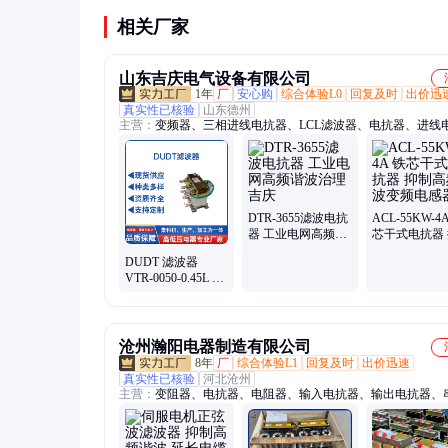
滤波器，空调等大功率设备最好单独回路供电。
相关厂家
山东吉庆电气设备有限公司
1年
厂
安心购
综合体验L0
回复及时
出价迅
真实性已核验
山东德州
主营：
变频器、三相进线电抗器、LCL滤波器、电抗器、进线
器、出线电抗器、输入电抗器、输出电抗器
DTR-3655滤波电抗
ACL-55KW-4
器 工业电网高频谐
芯干式电抗器
波治理 吉庆
高频谐波变频
DUDT 滤波器
器
VTR-0050-0.45L 抑
制高频谐波 吉庆电
气
沧州瀚阳电器制造有限公司
8年
厂
综合体验L1
回复及时
出价迅速
真实性已核验
河北沧州
主营：
变阻器、电抗器、电阻器、输入电抗器、输出电抗器、
抗器、负载电抗器、无刷无环启动器、频敏变阻器