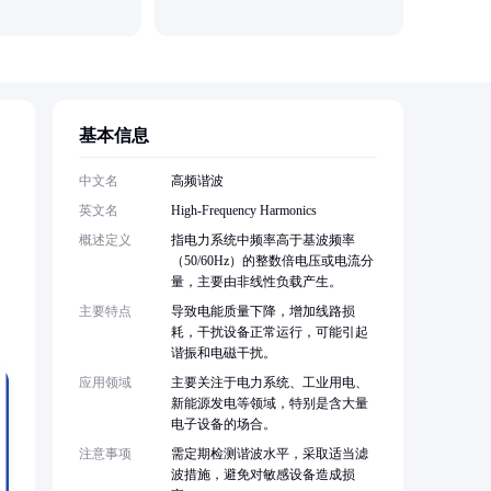
基本信息
中文名
高频谐波
英文名
High-Frequency Harmonics
概述定义
指电力系统中频率高于基波频率
（50/60Hz）的整数倍电压或电流分
量，主要由非线性负载产生。
主要特点
导致电能质量下降，增加线路损
耗，干扰设备正常运行，可能引起
谐振和电磁干扰。
应用领域
主要关注于电力系统、工业用电、
新能源发电等领域，特别是含大量
电子设备的场合。
注意事项
需定期检测谐波水平，采取适当滤
波措施，避免对敏感设备造成损