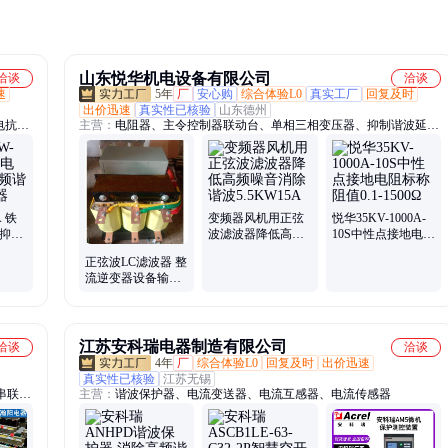
山东悦华机电设备有限公司
洽谈
洽谈
速
5年
厂
安心购
综合体验L0
真实工厂
回复及时
出价迅速
真实性已核验
山东德州
电抗
主营：
电阻器、主令控制器联动台、单相三相变压器、抑制谐波延长
电缆、电抗器、梯形铝壳电阻、串联负载电抗器、0.75kw-600kw、制
动电阻、单相直流三相电抗器、输入输出电抗器、进线出线交流直流
电抗、悦华、变频器配套电抗、不锈钢电阻器、BP8Y/BP4频敏、大
功率绕线、大功率波纹电阻管箱、可频繁启动频敏变阻器、JQWSF
正弦波滤波、频敏变阻器、起重机用电阻器、主令控制器、正弦波滤
A 铁
变频器风机用正弦
悦华35KV-1000A-
波器铜、波纹制动电阻箱
 抑制
波滤波器降低高频
10S中性点接地电阻
电感
噪音消除谐波
标称阻值0.1-1500Ω
正弦波LC滤波器 整
5.5KW15A
流逆变器设备输出
滤波 变频器SPWM
高频谐波过滤
江苏安科瑞电器制造有限公司
洽谈
洽谈
4年
厂
综合体验L0
回复及时
出价迅速
真实性已核验
江苏无锡
串联电
主营：
谐波保护器、电流变送器、电流互感器、电流传感器