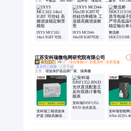
主营：
平板晶、500-36io7、晶闸管、保险丝、二极管、650-24i
dcr750d24、管模块、熔断器、变频器、160-36io3、drd560g9
桥、501-14io2、431-24io2、265-24io3、dcr960g18、325-18io3、
16io1、尼克斯、650-18io7、可控硅、sm06cxc504、igbt模块、
sm25cxc968
IXYS MCC162-
IXYS MCD44-
整流桥
14io1 IGBT 可控硅
16io1B IGBT可控硅
SKKT213/16
高频谐波稳定耐受
功率模块 工业级高
导电端子防锈
模组
频谐波耐受
高低温环境稳
出单元
江苏安科瑞微电网研究院有限公司
3年
厂
综合体验L0
回复及时
出价迅速
真实性已核验
江苏无锡
主营：
谐波保护器品牌厂家、隔离栅
安科瑞DJSF1352-
RN/D 光伏直流配
安科瑞三相谐波保
安科瑞智能网
套正反向双路计量
护器 消除高频谐波
ANet-1E2S1-
电能表
滤除杂波
力能源监控 
ANHPD300
号传输