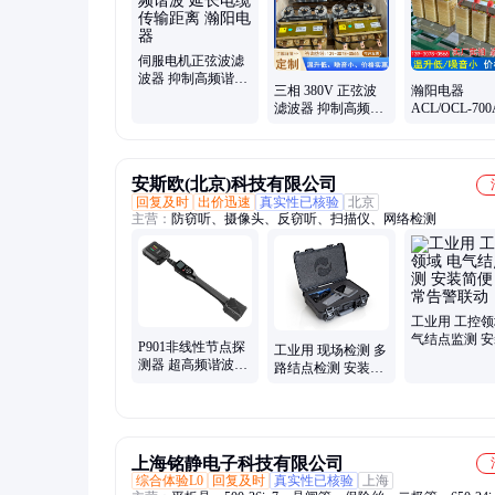
伺服电机正弦波滤
波器 抑制高频谐波
三相 380V 正弦波
瀚阳电器
延长电缆传输距离
滤波器 抑制高频谐
ACL/OCL-70
瀚阳电器
波 瀚阳 保护电机绝
相出线 变频
缘延长设备寿命
器 抗谐波干扰
安斯欧(北京)科技有限公司
回复及时
出价迅速
真实性已核验
北京
主营：
防窃听、摄像头、反窃听、扫描仪、网络检测
工业用 工控领
气结点监测 
P901非线性节点探
工业用 现场检测 多
便 异常告警联
测器 超高频谐波雷
路结点检测 安装简
达扫描仪 防录音录
便 兼容多种接口
像查找设备
上海铭静电子科技有限公司
综合体验L0
回复及时
真实性已核验
上海