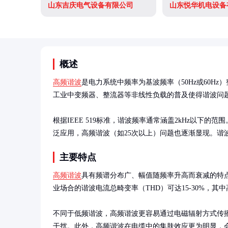
山东吉庆电气设备有限公司
山东悦华机电设备
概述
高频谐波
是电力系统中频率为基波频率（50Hz或60H
工业中变频器、整流器等非线性负载的普及使得谐波问题
根据IEEE 519标准，谐波频率通常涵盖2kHz以下
泛应用，高频谐波（如25次以上）问题也逐渐显现。谐
主要特点
高频谐波
具有频谱分布广、幅值随频率升高而衰减的特
业场合的谐波电流总畸变率（THD）可达15-30%，其中高
不同于低频谐波，高频谐波更容易通过电磁辐射方式传
干扰。此外，高频谐波在电缆中的集肤效应更为明显，