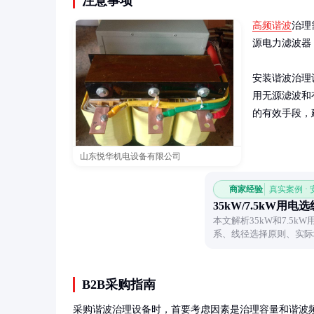
注意事项
高频谐波
治理
源电力滤波器（
安装谐波治理
用无源滤波和
的有效手段，
山东悦华机电设备有限公司
商家经验
真实案例 ·
35kW/7.5kW用电
本文解析35kW和7.5
系、线径选择原则、实际
电安全。
B2B采购指南
采购谐波治理设备时，首要考虑因素是治理容量和谐波