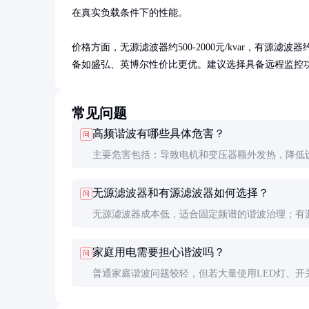
在真实负载条件下的性能。

价格方面，无源滤波器约500-2000元/kvar，有源滤波
备如盛弘、英博尔性价比更优。建议选择具备远程监控
常见问题
高频谐波有哪些具体危害？
问
主要危害包括：导致电机和变压器额外发热，降低
命；干扰保护装置和通讯系统；增加线路损耗，最
无源滤波器和有源滤波器如何选择？
问
致额外15%的电能浪费；可能引发谐振，损坏电容
无源滤波器成本低，适合固定频谱的谐波治理；有
备。
器动态性能好，能同时治理多种谐波，但价格较高
家庭用电需要担心谐波吗？
问
应用中常采用混合方案，用无源滤波器治理主要谐
普通家庭谐波问题较轻，但若大量使用LED灯、开
源滤波器补偿剩余谐波。
等设备，也可能产生谐波。建议为精密电子设备加