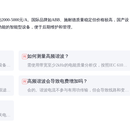
器约2000-5000元/A。国际品牌如ABB、施耐德质量稳定但价格较高，国产设
功能的智能型设备，便于后期维护和管理。
如何测量高频谐波？
问
设备寿
需使用带宽至少2kHz的电能质量分析仪，按照IEC 61000-
高可导
4-7标准进行测量。建议同时记录各次谐波含有率和总谐
高频谐波会导致电费增加吗？
问
器等设
波畸变率（THD），监测时间应覆盖典型工作周期。
源滤波
会的。谐波电流不参与有用功传输，但会导致线路和变压
。实际
器损耗增加。实测表明，谐波严重的工厂每月可能因此多
波，有
支付3-8%的电费。加装谐波治理设备通常能在1-3年内收
关电源
回成本。
装电源