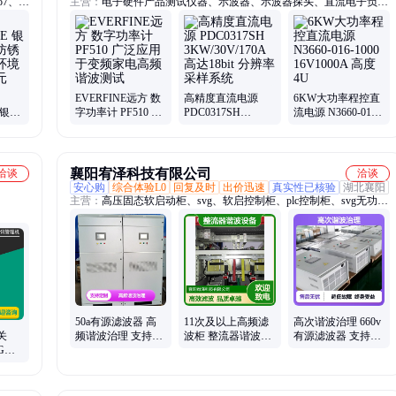
o7、
主营：
电子硬件产品测试仪器、示波器、示波器探头、直流电子负
0、整流
载、可编程直流电源、网络分析仪、电池模拟器、频谱信号分析仪、
550-
安规测试仪、逻辑分析仪、源表SMU、万用表、函数发生器、阻抗
分析仪、LCR数字电桥、数据采集器、温度记录仪
EVERFINE远方 数
高精度直流电源
6KW大功率程控直
E 银质
字功率计 PF510 广
PDC0317SH
流电源 N3660-016-
 严苛
泛应用于变频家电
3KW/30V/170A 高
1000 16V1000A 高
定输
高频谐波测试
达18bit 分辨率采样
度4U
系统
襄阳宥泽科技有限公司
洽谈
洽谈
安心购
综合体验L0
回复及时
出价迅速
真实性已核验
湖北襄阳
主营：
高压固态软启动柜、svg、软启控制柜、plc控制柜、svg无功补
偿装置、高压软启动装置、软启动、控制柜、无功补偿、高压软启动
器、无功补偿装置、高压软启动柜、软启动柜、软启动控制柜、plc
柜、有源电力滤波器、有源滤波器、电容补偿柜、动态无功补偿装置
50a有源滤波器 高
11次及以上高频滤
高次谐波治理 660v
关
频谐波治理 支持谐
波柜 整流器谐波设
有源滤波器 支持三
4G助
波+无功+不平衡综
备 谐波治理率
相三线/三相四线制
稳定信
合补偿模式
≥75% 适配宽频
非标定制