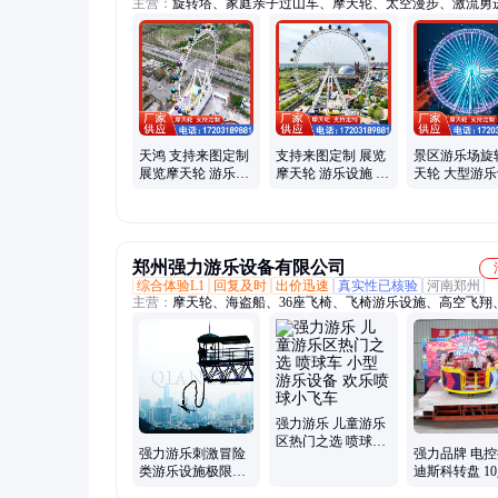
主营：
旋转塔、家庭亲子过山车、摩天轮、太空漫步、激流勇
控飞机、豪华转马、海盗船、跳楼机
天鸿 支持来图定制
支持来图定制 展览
景区游乐场旋
展览摩天轮 游乐设
摩天轮 游乐设施 高
天轮 大型游
施 高空挑战
空挑战 30/42/46/49
高空挑战 工
米
天鸿 休闲娱乐
郑州强力游乐设备有限公司
综合体验L1
回复及时
出价迅速
真实性已核验
河南郑州
主营：
摩天轮、海盗船、36座飞椅、飞椅游乐设施、高空飞翔
飞椅、旋转木马、豪华户外、旋转大章鱼、自控飞机、迪斯科
电动碰碰车、迷你穿梭、公园碰碰车、豪华空中飞椅、冲浪者
呐喊游乐、彩虹滑道、旋转塔、缆车、蹦极、滑索、玻璃观景
摆锤、太空漫步
强力游乐 儿童游乐
区热门之选 喷球车
强力游乐刺激冒险
强力品牌 电
小型游乐设备 欢乐
类游乐设施极限挑
迪斯科转盘 1
喷球小飞车
战场地适用蹦极高
乐设备 游乐