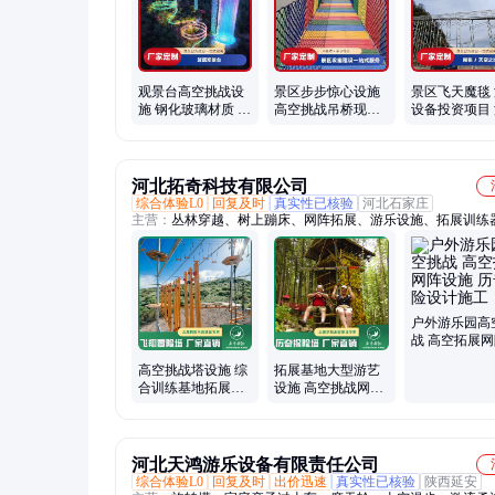
观景台高空挑战设
景区步步惊心设施
景区飞天魔毯
施 钢化玻璃材质 支
高空挑战吊桥现场
设备投资项目
持一件代发
规划游乐景点
场输送带施工
游乐
河北拓奇科技有限公司
综合体验L0
回复及时
真实性已核验
河北石家庄
主营：
丛林穿越、树上蹦床、网阵拓展、游乐设施、拓展训练
无动力游乐设备
户外游乐园高
战 高空拓展
施 历奇探险
高空挑战塔设施 综
拓展基地大型游艺
工
合训练基地拓展设
设施 高空挑战网阵
备 历奇探险设计施
历奇探险设备工厂
工
河北天鸿游乐设备有限责任公司
综合体验L0
回复及时
出价迅速
真实性已核验
陕西延安