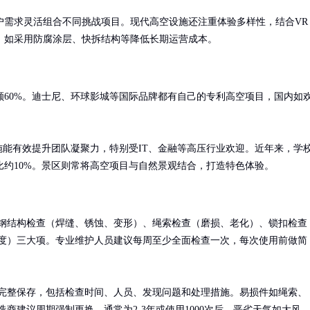
户需求灵活组合不同挑战项目。现代高空设施还注重体验多样性，结合VR
，如采用防腐涂层、快拆结构等降低长期运营成本。
额60%。迪士尼、环球影城等国际品牌都有自己的专利高空项目，国内如
施能有效提升团队凝聚力，特别受IT、金融等高压行业欢迎。近年来，学
约10%。景区则常将高空项目与自然景观结合，打造特色体验。
钢结构检查（焊缝、锈蚀、变形）、绳索检查（磨损、老化）、锁扣检查
度）三大项。专业维护人员建议每周至少全面检查一次，每次使用前做简
完整保存，包括检查时间、人员、发现问题和处理措施。易损件如绳索、
造商建议周期强制更换，通常为2-3年或使用1000次后。恶劣天气如大风