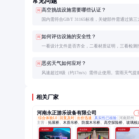
常见问题
高空挑战设施需要哪些认证？
问
国内需符合GB/T 31165标准，关键部件需通过第三
测。欧盟市场需CE认证，美国需ASTM标准认证。
如何评估设施的安全性？
问
方还需取得特种设备使用登记证。
一看设计文件是否齐全，二看材质证明，三看检测
四看现场试运行情况。建议聘请第三方机构进行安
恶劣天气如何应对？
问
估。
风速超过8级（约17m/s）需停止使用。雷雨天气提
时清场。冬季需注意结冰风险，必要时暂停运营。
相关厂家
河南永正游乐设备有限公司
综合体验L0
回复及时
出价迅速
真实性已核验
河南郑州
主营：
拓展桥、木质吊桥、防腐木吊桥、高空探险桥、玻璃栈
璃水滑道、滑道、玻璃桥