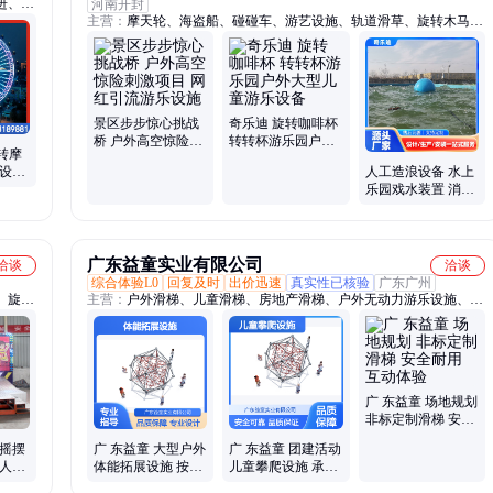
进、自
河南开封
主营：
摩天轮、海盗船、碰碰车、游艺设施、轨道滑草、旋转木马、
户外亲子、果虫滑车、奇乐迪游乐、造浪球、极速飞车、星际飞车、
摇头飞椅、观光小火车、旋转大章鱼、游乐设备、自控飞机、迪斯科
转盘、飞天转盘游乐、空轨滑车、彩虹滑道、景区游乐设备、无动力
乐园、单轨滑车、管轨滑车
景区步步惊心挑战
奇乐迪 旋转咖啡杯
桥 户外高空惊险刺
转转杯游乐园户外
转摩
激项目 网红引流游
大型儿童游乐设备
乐设施
人工造浪设备 水上
乐设施
厂定制
乐园戏水装置 消防
救援应急训练模拟
海洋波浪
广东益童实业有限公司
洽谈
洽谈
综合体验L0
回复及时
出价迅速
真实性已核验
广东广州
、旋转
主营：
户外滑梯、儿童滑梯、房地产滑梯、户外无动力游乐设施、儿
转盘、
童游乐设施、定制游乐设施、儿童攀爬设施、大型游乐设施、组合滑
、水上
梯、不锈钢滑梯、小区滑梯、塑料滑梯、幼儿园滑梯、户外游乐设
台、大
备、房地产配套游乐、小型滑梯、大型滑梯、非标儿童乐园
广 东益童 场地规划
非标定制滑梯 安全
耐用 互动体验
控摇摆
广 东益童 大型户外
广 东益童 团建活动
0人游
体能拓展设施 按需
儿童攀爬设施 承重
场必备
定制 高空挑战
达标 高空挑战