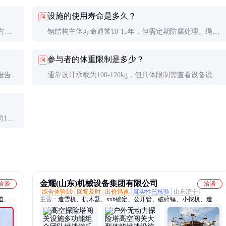
设施的使用寿命是多久？
问
方检
钢结构主体寿命通常10-15年，但需定期防腐处理。绳索
运营
等易损件2-3年更换一次。整体设施经专业维护可使用8-
参与者的体重限制是多少？
问
10年。
报告，
通常设计承载为100-120kg，但具体限制需查看设备说明
全评
书。儿童项目可能限制在50kg以下。超重参与者需使用专
用装备。
前1小
金耀(山东)机械设备集团有限公司
洽谈
洽谈
综合体验L0
回复及时
出价迅速
真实性已核验
山东济宁
道、玻
主营：
造雪机、抓木器、xxb确定、公开管、破碎锤、小挖机、造雪
量、分析xxb、粉碎机、振动夯、筛分斗、微挖机、组装xxb、标准
砖、小钩机、机器人、抓石器、抓摇摆、震动夯、加油门、沙滩车、