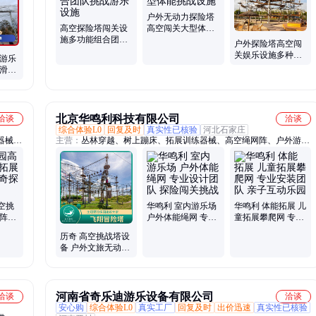
滑草车、粉碎斗、大滑梯、筛沙斗
户外无动力探险塔
高空探险塔闯关设
高空闯关大型体能
施多功能组合团队
挑战设施
户外探险塔高空闯
挑战游乐设施
关娱乐设施多种挑
 游乐
战集齐娱乐性更好
 滑雪
 永正
北京华鸣利科技有限公司
洽谈
洽谈
综合体验L0
回复及时
真实性已核验
河北石家庄
器械、
主营：
丛林穿越、树上蹦床、拓展训练器械、高空绳网阵、户外游乐
设施、障碍训练设备、攀岩设备、水上拓展、木板吊桥、无动力游乐
设备
空挑
华鸣利 室内游乐场
华鸣利 体能拓展 儿
网阵设
户外体能绳网 专业
童拓展攀爬网 专业
设计施
设计团队 探险闯关
安装团队 亲子互动
历奇 高空挑战塔设
挑战
乐园
备 户外文旅无动力
游艺设施 景区闯关
拓展训练器械
河南省奇乐迪游乐设备有限公司
洽谈
洽谈
安心购
综合体验L0
真实工厂
回复及时
出价迅速
真实性已核验