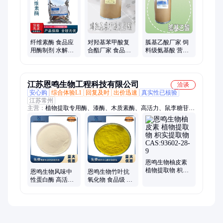
麦芽糖醇、麦芽糖粉、木糖醇、乳糖、山梨糖醇、糖精钠、甜菊
糖、甜蜜素
纤维素酶 食品应
对羟基苯甲酸复
胍基乙酸厂家 饲
用酶制剂 水解酶
合酯厂家 食品级
料级氨基酸 营养
高酶活力 1kg起批
防腐剂 食品添加
强化剂 食品添加
剂 提供样品
剂 提供样品
江苏恩鸣生物工程科技有限公司
洽谈
安心购
综合体验L1
回复及时
出价迅速
真实性已核验
江苏常州
主营：
植物提取专用酶、漆酶、木质素酶、高活力、鼠李糖苷
酶、肉桂酸钾、肉桂酸、黄原胶
恩鸣生物柚皮素
植物提取物 枳实
恩鸣生物风味中
恩鸣生物竹叶抗
提取物
性蛋白酶 高活力
氧化物 食品级 营
CAS:93602-28-9
动植物蛋白水解
养强化剂供应 食
粉 酶制剂
品添加剂