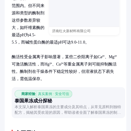
范围内。但不同来
源和类型的酶制剂
这些参数差异较
大，如纤维素酶的
济南红火新材料有限公司
最适pH为4.5-
5.5，而碱性蛋白酶的最适pH可达9.0-11.0。

酶活性受金属离子影响显著，某些二价阳离子如Ca²⁺、Mg²⁺
可激活酶活性，而Hg²⁺、Cu²⁺等重金属离子则可能抑制酶活
性。酶制剂在干燥条件下稳定性较好，但溶液状态下易失
活，需低温保存。
商家经验
真实案例 · 安全可信
泰国果冻成分探秘
本文深入解析泰国果冻的主要成分及其特点，从常见原料到独特
配方，揭秘其受欢迎的原因，帮助读者全面了解泰国果冻的制作
与风味。