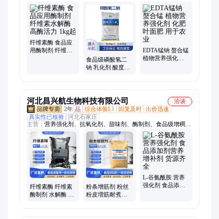
B3、酪蛋白酸钙、大豆磷脂、氯化胆碱、胶原蛋白肽、焦磷酸
钙、柠檬酸钾、结晶果糖、糖精钠、单宁酶、木瓜蛋白酶、阿拉
伯胶、大豆蛋白粉、魔芋粉、温轮胶、干贝素、香兰素、乳酸链
球菌素、焦磷酸钾、富马酸、柠檬酸螯合多元素
纤维素酶 食品应
用酶制剂 纤维素
EDTA锰钠 螯合锰
水解酶 高酶活力
植物营养强化剂
食品级磷酸氢二
1kg起
化肥 叶面肥 用于
钠 乳化剂 酸度调
农业
节剂 多种规格
河北昌兴航生物科技有限公司
洽谈
2年
品
综合体验L1
回复及时
出价迅速
真实性已核验
河北石家庄
主营：
营养强化剂、抗氧化剂、甜味剂、酶制剂、食品级增稠
剂、食用色素、粉末香精、酸度调节剂、食品乳化剂、着色剂、
抗结剂、增味剂
L-谷氨酰胺 营养
强化剂 食品添加
纤维素酶 纤维素
粉条增筋剂 粉丝
剂营养增补剂 货
酶制剂 水解酶 高
粉皮増筋耐煮不
源齐全
酶活力 用于食品
断条 不含明矾
加工领域
1kg起订