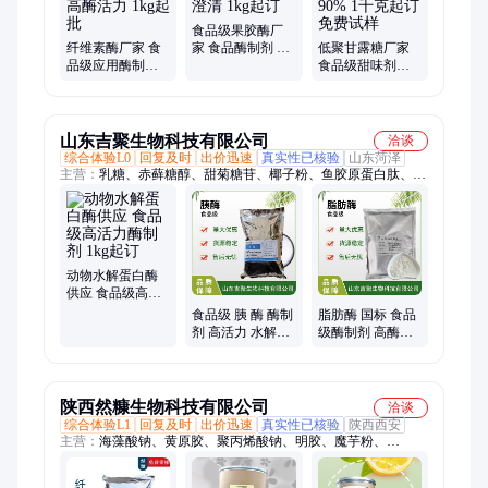
食品级果胶酶厂
纤维素酶厂家 食
家 食品酶制剂 果
低聚甘露糖厂家
品级应用酶制剂
汁果酒澄清 1kg起
食品级甜味剂甘
水解酶 高酶活力
订
露寡糖90% 1千克
1kg起批
起订 免费试样
山东吉聚生物科技有限公司
洽谈
综合体验L0
回复及时
出价迅速
真实性已核验
山东菏泽
主营：
乳糖、赤藓糖醇、甜菊糖苷、椰子粉、鱼胶原蛋白肽、三
氯蔗糖、海藻糖、甜蜜素、阿斯巴甜、木糖醇、麦芽糖醇、甘氨
酸、乳清蛋白、谷氨酰胺、牛磺酸、维生素B1、叶酸、烟酰胺、
维生素B3、维生素B5、维生素E、L-赖氨酸盐酸盐
动物水解蛋白酶
供应 食品级高活
力酶制剂 1kg起订
食品级 胰 酶 酶制
脂肪酶 国标 食品
剂 高活力 水解胰
级酶制剂 高酶活
蛋白酶粉添加
力脂肪水解酶
陕西然糠生物科技有限公司
洽谈
综合体验L1
回复及时
出价迅速
真实性已核验
陕西西安
主营：
海藻酸钠、黄原胶、聚丙烯酸钠、明胶、魔芋粉、
CMC、预糊化淀粉、聚维酮K30、赤藓糖醇、低聚半乳糖、低聚
果糖、低聚木糖、低聚异麦芽糖、甘露糖醇、结晶果糖、菊粉、