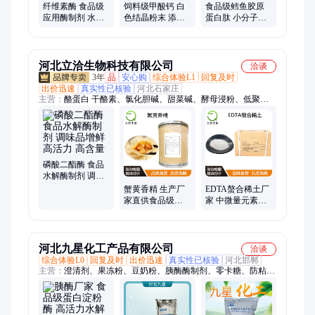
纤维素酶 食品级
饲料级甲酸钙 白
食品级鳕鱼胶原
应用酶制剂 水解
色结晶粉末 添加
蛋白肽 小分子低
酶 高酶活力 1kg
剂原料 1KG起订
聚肽 营养强化剂
起批 现货现发
资质齐全
1kg起订 当天发货
河北立洽生物科技有限公司
洽谈
3年
品
安心购
综合体验L1
回复及时
出价迅速
真实性已核验
河北石家庄
主营：
酪蛋白 干酪素、氯化胆碱、甜菜碱、酵母浸粉、低聚果
糖、低聚木糖、甘露寡糖、菊粉、D-异抗坏血酸钠、ε-聚赖氨
酸、ε-聚赖氨酸盐酸盐、乳酸链球菌素、丁基羟基茴香醚、阿拉
伯胶、海藻酸钠、黄原胶、结冷胶、聚丙烯酸钠
磷酸二酯酶 食品
水解酶制剂 调味
品增鲜 高活力 高
蟹黄香精 生产厂
EDTA螯合稀土厂
含量
家直供食品级海
家 中微量元素原
鲜味道浓郁 油炸
料 农业水溶肥
蟹黄蚕豆耐高温
香精
河北九星化工产品有限公司
洽谈
综合体验L0
回复及时
出价迅速
真实性已核验
河北邯郸
主营：
澄清剂、果冻粉、豆奶粉、胰酶酶制剂、零卡糖、防粘
剂、乳化剂、植酸钠、装饰糖、紫薯粉、水杨酸、增味剂、魔芋
胶、松散剂、熊果苷、精氨酸、几丁质、防腐剂、乳清钙、强化
剂、红茶粉、瓜尔胶、维生素、曲菌酸、卵磷脂、添加剂