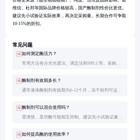
价格受来源（微生物或植物）、纯度、活性及品牌影响。诺
维信、杜邦等国际品牌价格较高，国产酶制剂性价比更优。
建议先小试验证实际效果，再决定采购量。长期合作可争取
10-15%的折扣。
常见问题
如何测定酶活力？
问
常用方法有分光光度法、滴定法和HPLC等。采购时
应要求供应商提供详细的测定方法和条件，不同方法
结果可能差异很大。
酶制剂有效期多长？
问
通常液体酶制剂有效期为6-12个月，冻干粉剂可达1-2
年。但实际活性会随时间缓慢下降，建议定期检测活
性。
酶制剂可以混合使用吗？
问
需谨慎，某些酶可能相互抑制。建议先小试验证兼容
性，或选择经过优化的复合酶制剂。
如何提高酶的使用效率？
问