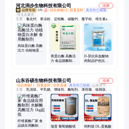
河北润步生物科技有限公司
洽谈
6年
品
综合体验L0
回复及时
真实性已核验
河北石家庄
主营：
氯化钙、果冻粉、淀粉酶、碳酸钙、魔芋粉、维生素a、
麦芽糖醇、纤维素酶、山梨糖醇、左旋肉碱、低聚果糖、全脂奶
粉、螺旋藻粉、氯化胆碱、植物炭黑、氢氧化钙、硫酸亚铁、乳
酸亚铁、维生素e粉、中性蛋白酶、磷酸二氢钠、磷酸二氢钾、
低聚半乳糖、磷酸二氢钙、聚丙烯酸钠
风味蛋白酶 高酶
活力 动植物蛋白
水解 食用酶制剂
胃蛋白酶 高酶活
D-异抗坏血酸钠
力 食品级酶制剂
肉制品护色抗氧
胃蛋白水解酶
化剂 水果腊肠用
原料
山东谷硕生物科技有限公司
洽谈
综合体验L1
回复及时
出价迅速
真实性已核验
山东济宁
主营：
乳清肽、半乳糖、增味剂、酶制剂、薄荷脑、核桃肽、香
兰素、结冷胶、防腐剂、果冻粉、玉米肽、烟酸胺、瓜尔胶、添
加剂、维生素、赖氨酸、保水剂、茶氨酸、大豆肽、增稠剂、苹
果酸、卡拉胶、花生肽、海参肽、豆磷脂
纤维素酶厂家 食
品级应用酶制剂
瑞普 葡萄糖酸镁
饲料级 DL-蛋氨酸