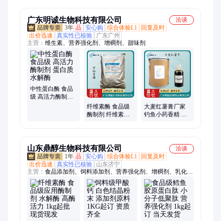
酶活力
炉软水
广东明诚生物科技有限公司
洽谈
3年
品
安心购
综合体验L1
回复及时
出价迅速
真实性已核验
广东广州
主营：
维生素、营养强化剂、增稠剂、甜味剂
中性蛋白酶 食品
级 高活力酶制剂
蛋白质水解酶
纤维素酶 食品级
大麦红薯膏厂家
酶制剂 纤维素水
钓鱼小药香精 鱼
解酶 10/20万U/g
饵添加剂 食品级
高酶活力
粉末状
山东鼎醇生物科技有限公司
洽谈
1年
品
安心购
综合体验L1
回复及时
出价迅速
真实性已核验
山东济宁
主营：
食品添加剂、饲料添加剂、营养强化剂、增稠剂、乳化
剂、防腐剂、色素、磷酸盐保水剂、黄原胶、甘氨酸、酪蛋白酸
钠、大豆分离蛋白、海藻酸钠、乳清蛋白粉、L-半胱氨酸、L-苯
丙氨酸、L-异亮氨酸、丝氨酸、谷氨酰胺