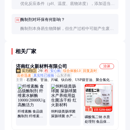
优化反应条件（pH、温度、底物浓度），添加适当辅
助因子，采用固定化酶技术等都是有效方法。
酶制剂对环保有何影响？
问
酶制剂本身易生物降解，但生产过程中可能产生废水
废渣。选择有环保认证的供应商更为可靠。
相关厂家
济南红火新材料有限公司
洽谈
2年
档
安心购
综合体验L0
回复及时
出价迅速
真实性已核验
山东济南
主营：
石墨烯、甘油、片碱、钛白粉、USP级甘油、聚合氯化
铝、软水盐、小苏打、乙二醇、融雪剂、甲缩醛、液碱、氨水、
草酸、DMF
纤维素酶 食品级
饲料级粪肠球菌
酶制剂 纤维素水
屎肠球菌 水产养
磷酸氢二钠 水质
解酶
殖用益生菌冻干
处理剂 食品保水
10000/20000U/g高
粉 红火新材料
剂 印染洗涤用 锅