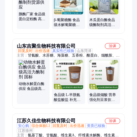
胰酶厂家 食品级
蛋白淀粉酶 高活
β-葡聚糖酶 食品
木瓜蛋白酶食品
力水解酶制剂货
级水解葡聚糖啤
级酶制剂高活力
源供应
酒澄清 高活力酶
水解嫩肉酶应用
制剂
山东吉聚生物科技有限公司
洽谈
回复及时
出价迅速
真实性已核验
山东菏泽
主营：
甘氨酸、水苏糖、海藻糖、五香粉、酪蛋白、烟酰胺、牛
磺酸、温轮胶、卡拉胶、清甜素、黄原胶、叶绿素、冰乙酸
动物水解蛋白酶
供应 食品级高活
力酶制剂 国标
食品级 L-半胱氨
食品级烟酸 营养
酸盐酸盐 补充氨
强化剂豆浆饮料
基酸 营养增补剂
添加剂 国标标准
江苏久佳生物科技有限公司
洽谈
安心购
综合体验L1
回复及时
出价迅速
资质已核验
江苏徐州
主营：
氨基丁酸、甘氨酸、维生素A、纤维素水解酶、维生素