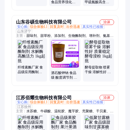
水解酶 高酶活力
食品营养强化剂
甲硫氨酸高含量
1kg起批
矿物质 添加剂 当
营养增补剂 免费
天发货
试样 1kg起批
山东谷硕生物科技有限公司
洽谈
安心购
综合体验L1
回复及时
出价迅速
真实性已核验
山东济宁
主营：
甜味剂、甜草粉、添加剂、生物酶制剂、增补剂、氨基
酸、强化剂、葡聚糖、edta铁钠、l-赖氨酸、糖果糕点、食品烘
焙、麦芽酮糖、饼干饮料、微量元素、全脂奶粉、酪朊酸钠、糕
点饼干、富硒酵母、蛋糕饮料、富锌酵母、糕点饮料、富铬酵
母、大豆低聚肽、/希杰l-精氨酸
纤维素酶厂家 食
酵母提取物 喷雾
品级应用酶制剂
干燥 溶解性好 质
酒石酸钾钠 食品
水解酶 高酶活力
量稳定 酵母浸粉
级 酸度调节剂 保
1kg起批
1kg起批
湿剂 食品烘焙 厂
家供应
江苏佰耀生物科技有限公司
洽谈
安心购
综合体验L1
回复及时
出价迅速
真实性已核验
江苏徐州
主营：
水苏糖、牛磺酸、温轮胶、魔芋胶、壳聚糖、干贝素、蛋
白糖、抑甜粉、甲壳素、香兰素、虾青素、苦味剂、鞣酸酶、鼠
李糖、黄原胶、海藻酸钠、聚丙烯酸钠、木糖醇、酪蛋白酸钠、
精氨酸、半胱氨酸、苯丙氨酸、亮氨酸、蛋氨酸、甘氨酸