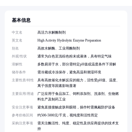
基本信息
中文名
高活力水解酶制剂
英文名
High Activity Hydrolytic Enzyme Preparation
别名
高效水解酶、工业用酶制剂
外观/性状
通常为白色至浅棕色粉末或液体，具有特定气味
溶解性
多数易溶于水，部分需特定pH值或温度条件下溶解
储存条件
需冷藏或冷冻保存，避免高温和潮湿环境
主要性质/特性
具有高效催化水解反应的能力，活性受pH值、温度、
离子强度等因素影响显著
主要应用/用途
广泛应用于食品加工、饲料添加剂、洗涤剂、生物燃
料生产及制药工业
安全注意事项
避免直接接触皮肤和眼睛，操作时需佩戴防护设备
参考价格区间
约500-5000元/千克，视纯度和活性而定
采购注意事项
需关注酶活性、纯度、稳定性及供应商提供的技术支
持