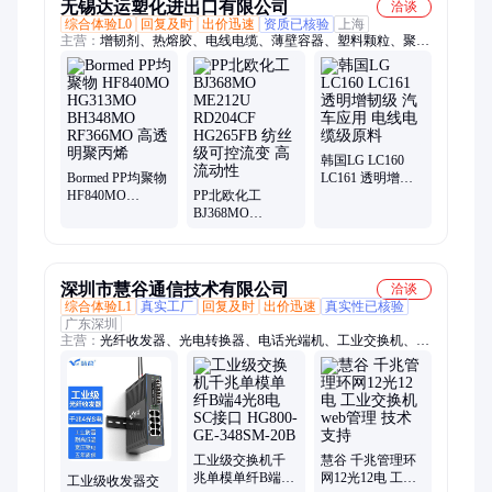
无锡达运塑化进出口有限公司
洽谈
综合体验L0
回复及时
出价迅速
资质已核验
上海
主营：
增韧剂、热熔胶、电线电缆、薄壁容器、塑料颗粒、聚烯
烃弹性体
韩国LG LC160
Bormed PP均聚物
LC161 透明增韧
HF840MO
PP北欧化工
级 汽车应用 电线
HG313MO
BJ368MO
电缆级原料
BH348MO
ME212U
RF366MO 高透明
RD204CF
聚丙烯
HG265FB 纺丝级
可控流变 高流动
深圳市慧谷通信技术有限公司
洽谈
性
综合体验L1
真实工厂
回复及时
出价迅速
真实性已核验
广东深圳
主营：
光纤收发器、光电转换器、电话光端机、工业交换机、工
业级光纤收发器、一光四电、一光八电、1光2电、一光二电、1
光4电、1光8电、SFP光模块、HDMI光端机、单模单纤、多模、
光纤跳线、开关量光端机、光纤终端盒、光纤配线架、千兆管理
环网、SFP光纤模块、485光端机、24芯ODF光纤配线、ODF光
纤配线架、POE光纤收发器
工业级交换机千
慧谷 千兆管理环
兆单模单纤B端4
网12光12电 工业
工业级收发器交