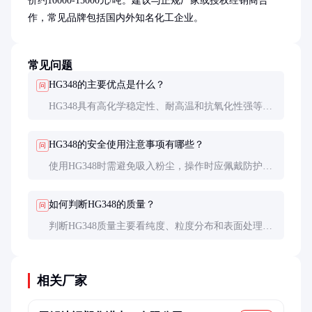
价约10000-15000元/吨。建议与正规厂家或授权经销商合
作，常见品牌包括国内外知名化工企业。
常见问题
HG348的主要优点是什么？
问
HG348具有高化学稳定性、耐高温和抗氧化性强等优
点，适用于多种工业环境，尤其在催化剂和高性能材
料领域表现突出。
HG348的安全使用注意事项有哪些？
问
使用HG348时需避免吸入粉尘，操作时应佩戴防护手
套和口罩，保持通风良好，远离火源和强酸强碱环
境。
如何判断HG348的质量？
问
判断HG348质量主要看纯度、粒度分布和表面处理工
艺，建议索取样品小试并查看第三方检测报告，确保
符合应用需求。
相关厂家