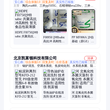
安心购
综合体验L0
回复及时
真实性已核验
主营：
陶氏eva460、三井ppJ105G、石蜡增韧eva220w、三井
eva260、热熔级eva250、普瑞曼ppj105g
HDPE FI0750沙特
sabic 共聚高抗冲
F00950 沙特sabic
PP MF006A 沙伯
高刚性 暂无 食品
高抗冲 高刚性
基础（原GE） 玻
包装薄膜
HDPE 颗粒 薄膜
纤增强 品牌经销
暂无
注塑 型号H1500
北京凯富顿科技有限公司
洽谈
安心购
综合体验L0
回复及时
出价迅速
真实性已核验
北京
主营：
锅炉清洗、空调水系统、焦炭钝化剂、水系统杀菌、阻垢
分散剂、洗涤高温水、粉尘抑制剂、脱硫增效剂、在线清洗剂、
氧化除藻剂、杀菌灭藻剂、水系统管道、无二氧化氯、空调冷凝
器、金属表面油污、清除附着藻类、烟气湿法脱硫、高电导反渗
透、通风系统清洗、空调风机盘管、导热油炉清洗、玻璃鳞片胶
泥、烟气脱硫脱硝、锅炉除垢除锈、填料水垢清洗
粘泥剥离剂 型号
导热油炉在线清
河 北氧化性杀菌
KFD-212 暂无 PH
洗剂 技术支持 油
灭藻剂 非氧化性
值使用范围6-8 有
污积碳清除剂 适
杀菌灭藻剂 适用
效物质含量30％
用性强 凯富顿
广泛 凯富顿