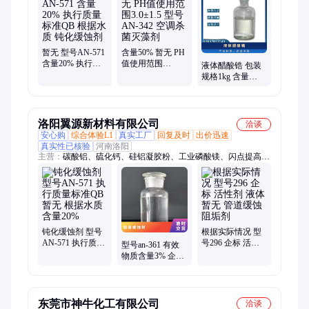
干燥通风、次磷酸镁、氯化氢乙醇、氯化氢甲醇、聚丙烯酸钾、
闪点提高剂、柴油降凝剂、硫代硫酸铵、聚丙烯酰胺、多聚磷酸
钠、25公斤纸板桶、硫代乙醇酸钠、高分子絮凝剂
暂无 型号AN-571
含量50% 暂无 PH
含量20% 执行质
值使用范围
液体醋酸锆 包装
量标准QB 根据水
3.0±1.5 型号AN-
规格1kg 含量
质 钝化缓蚀剂
342 空调杀菌灭藻
99.5% 24个月 工
剂
业级
洛阳翼源新材料有限公司
洽谈
安心购
综合体验L1
真实工厂
回复及时
出价迅速
真实性已核验
河南洛阳
主营：
碳酸铝、硫化钙、硅铝凝胶粉、工业磷酸镁、闪点提高
剂、表面活性剂、耐火材料、水处理原材料
钝化缓蚀剂 型号
根据实际情况 型
AN-571 执行质量
号296 企标 活性
型号an-361 有效
标准QB 暂无 根据
剂 液体 暂无 管道
物质含量3% 企标
水质 含量20%
缓蚀阻垢剂
参考用量40mg 暂
无 酸液缓蚀剂
东莞市神牛化工有限公司
洽谈