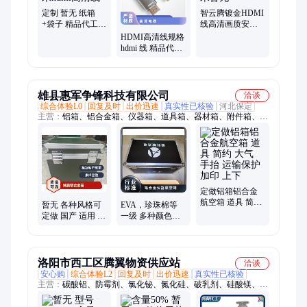
定制 暂无 纸箱
智云腾镀金HDMI
+袋子 精品代工
线高清画质安全
增值税 10米hdmi
可靠30米暂无
HDMI高清线规格
高清线
hdmi 线 精品代工
暂无 定制 纸箱
+袋子 增值税
雄县惠军争锋科技有限公司
洽谈
综合体验L0
回复及时
出价迅速
真实性已核验
河北保定
主营：
铝箱、铝合金箱、仪器箱、道具箱、器材箱、附件箱、收
纳箱、航空箱、工具箱、电子仪表箱、实验仪器包装箱、消防器
材箱、指挥作业箱、侦查作业箱、勘测仪器包装箱、仪器仪表
箱、乐器包装箱、舞台道具箱、服装道具箱、运输储备箱、通讯
设备箱、五金工具箱、铝合金航空箱、产品展示箱、物资器材箱
定做铝箱铝合金
航空箱 道具 简约
暂无 各种风格可
EVA，珍珠棉等
大气 手抬 运输保
定做 国产 适用 仪
一级 多种颜色可
护 加印 上下
器想铝合金 减震
选 订制铝合金光
航空箱
学勘测仪器航空
箱
洛阳市西工区腾翼物资供应站
洽谈
安心购
综合体验L2
回复及时
出价迅速
真实性已核验
主营：
碳酸铝、防霉剂、氯化铋、氮化硅、破乳剂、硅酸镁、磷
酸铝、化学试剂、抗静电剂、乙酸乙酯、氢氧化镁、焦磷酸钠、