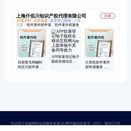
上海仟佰川知识产权代理有限公司
洽谈
回复及时
出价迅速
真实性已核验
上海
主营：
软件著作权申请、软件著作权服务
APP软著登记电子
版权在移动互联
目前暂无明确时
计算机软件著作
网App上架审核中
间压力软件著作
权申请服务，专
具备同等效力
权可以考虑普通
业公司团队一对
件
一服务
药品医疗器械网络信息服务备案(京)网药械信息备字（2021）第00159号
京ICP证030173号
京公网安备11000002000001号