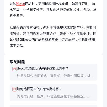
采购
Heyco
产品时，需明确应用环境要求，如温度范围、防
水等级、化学耐受性等。常见规格包括螺纹尺寸、孔径、材
料类型等。

批量采购通常有折扣，但对于特殊规格或定制产品，交期可
能较长。建议与授权经销商合作，确保正品和质量保证。国
际品牌如Heyco的产品价格通常高于普通品牌，但长期使用
成本更低。
常见问题
Heyco电缆固定头有哪些常见类型？
问
常见类型包括直通式、直角式、带密封圈型等，材质
有尼龙、聚丙烯、金属等，尺寸从M8到M40不等，满
足不同线径和环境需求。
如何选择适合的Heyco密封塞？
问
需考虑孔径、板厚、环境温度及化学接触情况。
Heyco提供详细的技术参数表，建议对照实际需求选
择，特殊应用可咨询技术支持。