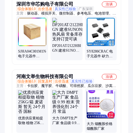
深圳市华芯购电子有限公司
洽谈
综合体验L0
出价迅速
真实性已核验
广东深圳
主营：
驱动器、模拟开关、微控制器、参考电压、电池管理、视
频开关ic、仪表放大器、音频放大器、开关稳压器、数字隔离
器、精密放大器、运算放大器、点火控制器、开关控制器、可编
程门阵列、接口集成电路、电容电阻
DP201AT/2122HBL
GN 建准SUNON
SJHA04C001M1N46
SY8286CRAC 电
散热风扇 常备库
电子元器件
子元器件 矽力杰
存支持订货可谈
SUMITOMO 批次
封装QFN3×3-20
暂无
河南文举生物科技有限公司
洽谈
综合体验L0
回复及时
出价迅速
真实性已核验
主营：
卡拉胶、魔芋胶、牛磺酸、可得然胶、瓜尔豆胶、沙蒿子
胶、海藻酸钠、纳他酶素、食用明胶、聚丙烯酸钠、甲基纤维
素、酪蛋白酸钠、普鲁兰多糖、乳酸链球菌素、食品级黄原胶
优质供应黄柏提
大力 DMPT生产
取物 植物 25KG/
厂家 食品级 0.99
大力 烟酰胺价格
箱 麦诺斯 暂无 24
粉末 营养强化剂
烟酰胺厂家
个月 否 国标
24个月 常温