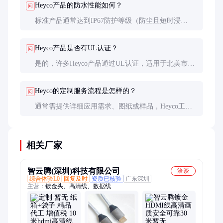
Heyco产品的防水性能如何？
问
标准产品通常达到IP67防护等级（防尘且短时浸
水），特殊型号可达IP69K（防高压喷水）。但长期
水下应用需额外密封措施。
Heyco产品是否有UL认证？
问
是的，许多Heyco产品通过UL认证，适用于北美市
场。具体型号的认证状态可查询产品说明书或咨询供
应商。
Heyco的定制服务流程是怎样的？
问
通常需提供详细应用需求、图纸或样品，Heyco工程
师会评估可行性并报价。定制周期一般为4-8周，视
复杂度而定。
相关厂家
智云腾(深圳)科技有限公司
洽谈
综合体验L0
回复及时
资质已核验
广东深圳
主营：
镀金头、高清线、数据线