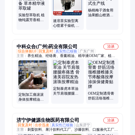
杨桃梅子酒食用
实验型萃取机 植
油果醋山楂酒加
物纯露芳香精油
工中小式生产线
速溶茶实验型离
蒸馏设备 草本精
心喷雾干燥机 鸡
华液萃取罐
蛋液可可粉烘干
设备液体喷粉机
中科众合(广州)药业有限公司
洽谈
综合体验L0
回复及时
真实性已核验
广东广州
主营：
养生精油、经络膏、香薰精油、精华液OEM厂家、植物
精油、养生药油、人参修护膏、康膜、复方按摩精油、身体保健
按摩膏、疼痛凝胶
定制泰虎本草油
关节肩颈腰腿疼
OEM定制透骨膏
定制加工痛滚滚
痛透 骨液美容院
舒筋活络颈椎腰
身体按摩精油生
发热滚珠按摩精
椎膝关节疼酸痛
产厂家 热滚滚草
油
按摩涂抹保健膏
本精华液OEM
贴牌
济宁伊健源生物医药有限公司
洽谈
回复及时
出价迅速
真实性已核验
山东济宁
主营：
刺梨饮料、果汁饮料代工厂、沙棘饮料、口服液代工厂、
胶原蛋白肽口服液、玻尿酸口服液、透明质酸钠口服液、人参口