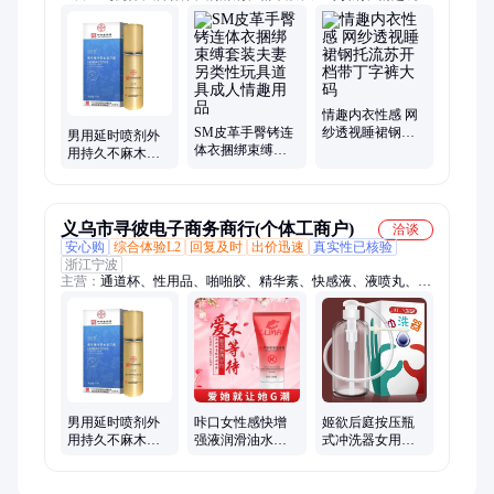
具、实体娃娃、充气娃娃、真空负压增大器、跳蛋
情趣内衣性感 网
SM皮革手臀铐连
纱透视睡裙钢托
男用延时喷剂外
体衣捆绑束缚套
流苏开档带丁字
用持久不麻木湿
装夫妻另类性玩
裤大码
巾神油草本精华
具道具成人情趣
活力液成人用品
用品
义乌市寻彼电子商务商行(个体工商户)
洽谈
安心购
综合体验L2
回复及时
出价迅速
真实性已核验
浙江宁波
主营：
通道杯、性用品、啪啪胶、精华素、快感液、液喷丸、锁
精环、电动塞、伸缩棒、膜名器、连衣裙、震动棒、润滑油、恬
心棒、浮生呤、模名器、马眼棒、真大膏、润滑剂、训练器、按
摩棒、性器具、舔舌器、避孕套、漱口水
男用延时喷剂外
咔口女性感快增
姬欲后庭按压瓶
用持久不麻木湿
强液润滑油水溶
式冲洗器女用清
巾神油草本精华
润滑易清洗按摩
洗肛塞成人情趣
活力液成人用品
油成人用品
用品