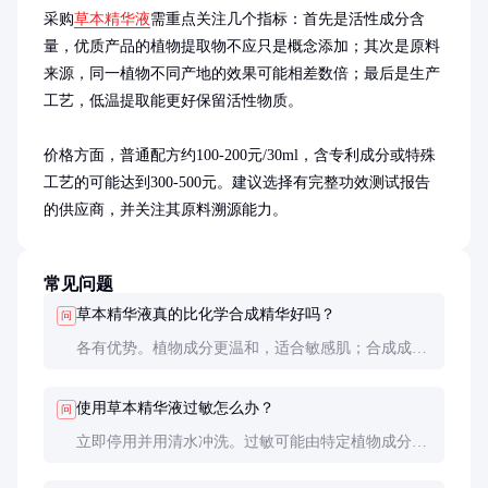
采购
草本精华液
需重点关注几个指标：首先是活性成分含
量，优质产品的植物提取物不应只是概念添加；其次是原料
来源，同一植物不同产地的效果可能相差数倍；最后是生产
工艺，低温提取能更好保留活性物质。

价格方面，普通配方约100-200元/30ml，含专利成分或特殊
工艺的可能达到300-500元。建议选择有完整功效测试报告
的供应商，并关注其原料溯源能力。
常见问题
草本精华液真的比化学合成精华好吗？
问
各有优势。植物成分更温和，适合敏感肌；合成成分
更稳定、浓度可控。实际使用中，很多产品会结合两
者优势。
使用草本精华液过敏怎么办？
问
立即停用并用清水冲洗。过敏可能由特定植物成分引
起，建议记录成分表并咨询皮肤科医生。