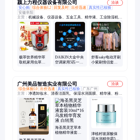
颍上力程仪器设备有限公司
洽谈
安心购
综合体验L2
回复及时
出价迅速
真实性已核验
安徽阜阳
主营：
机械设备、仪器设备、五金工具、精华液、工业除湿机、
室内除湿机、干燥吸湿器、硕方线号机、小型挖掘机、智能马
桶、橡皮艇、电动推土机、毛笔套装礼盒、车牌识别道闸、超声
波流量计、三辊研磨机、金刚石水钻机、吸油烟机、夜视仪、超
静音端子机、智能电磁流量计、重型大风炮、空调压缩机
极萃饮养精华萃
DAIKIN大金中央
舒客saky电动牙刷
取机家用虫草滋
空调家用5匹一拖
小紫刷情侣套装
补草本中药灵芝
四变频多联机金
男女声波防水软
全自动营养液养
制全效空调舒适
毛充电学生党G33
生仪
款
广州美品智造实业有限公司
洽谈
综合体验L0
出价迅速
真实性已核验
广东广州
主营：
净透卸妆水、清香洁面乳、保湿水润面膜、精华液、粉底
液、水润精华霜、睫毛定型液、紧致精华霜、保湿精华乳液、水
润精华乳液、多肽精华洁面膏、安肤舒缓精华水、保湿水润精华
水、氨基酸洁面乳、保湿滋润口红、贴片式美肌面膜、侧柏叶护
发套装、柔护清透洁面膏、精粹美肌爽肤水、抗皱紧致美肌水
海圣黑灵芝草本
植物精华液套装
津植村玻尿酸保
10ml*16 乌发精华
湿水润精华霜50g