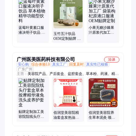
服液、葛根玉米肽口服液、维生素饮料、油柑酵素饮料、瓶装功
能饮品、西梅汁代工厂、易拉罐饮料代工厂、运动饮料、左旋右
碱咖啡、压片糖果代工厂、固体饮料、功能性饮料代工厂、防弹
咖啡、代餐粉、胶原蛋白粉、果蔬酵素粉、骆驼奶粉代工厂
蓝莓叶黄素口服
小果无糖沙棘果
液决明子饮品 草
汁原浆代加工厂
玉竹五汁饮品
本植物精华功能
袋装枸杞原液口
OEM定制贴牌 植
型饮料
服液OEM贴牌定
物本草五指毛桃
制
仙人掌饮料代加
工厂
广州医美医药科技有限公司
洽谈
安心购
综合体验L0
真实工厂
回复及时
真实性已核验
广东广州
主营：
美容院产品、产后套盒、盆腔套盒、草本粉、药液、精油
套盒、腹直肌套盒、肩颈套盒、精油、药油、泥灸、瑶浴、胸部
套盒、五行膏、金木水火土、面部精油
贴牌定制加工美
佰润堂美容院精
佰润堂美容院养
容院院线头疗套
油套盒发热油拓
生草本泥灸 颈肩
盒草本按摩精华
客套10次姜灸膏
护理蜂蜡泥灸膏
液免洗头皮养护
植萃油组合养生
盒装黑泥膏可贴
套盒
套盒
标