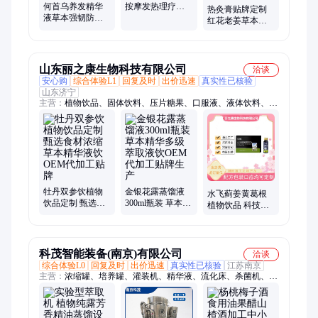
何首乌养发精华
按摩发热理疗店
热灸膏贴牌定制
液草本强韧防断
热敷透骨膏关节
红花老姜草本泥
发中老年育发头
疼痛筋骨舒筋软
灸膏 养生热敷肩
皮护理液OEM代
膏
颈藏灸 膏源头厂
加工
家
山东丽之康生物科技有限公司
洽谈
安心购
综合体验L1
回复及时
出价迅速
真实性已核验
山东济宁
主营：
植物饮品、固体饮料、压片糖果、口服液、液体饮料、阿
胶咀嚼片、果味配制酒、海参肽饮品、果味咀嚼片、小分子肽
粉、早餐营养粉、油脂凝胶糖果、鱼油凝胶糖果、植物钙蛋白粉
剂、黑蒜油凝胶糖果、蓝莓叶黄素脂片、胶原蛋白多肽饮、虾青
素凝胶糖果、果酒
牡丹双参饮植物
金银花露蒸馏液
水飞蓟姜黄葛根
饮品定制 甄选食
300ml瓶装 草本精
植物饮品 科技萃
材浓缩草本精华
华多级萃取液饮
取浓缩精华各种
液饮OEM代加工
OEM代加工贴牌
草本植物液饮代
贴牌
生产
加工
科茂智能装备(南京)有限公司
洽谈
综合体验L0
回复及时
出价迅速
真实性已核验
江苏南京
主营：
浓缩罐、培养罐、灌装机、精华液、流化床、杀菌机、葡
萄酒、蒸发器、浓缩机、奶制品、萃取罐、提取罐、干燥机、储
奶罐、提取机、酸奶饮料、萃取设备、植物精油、真空浓缩、干
燥设备、灌装设备