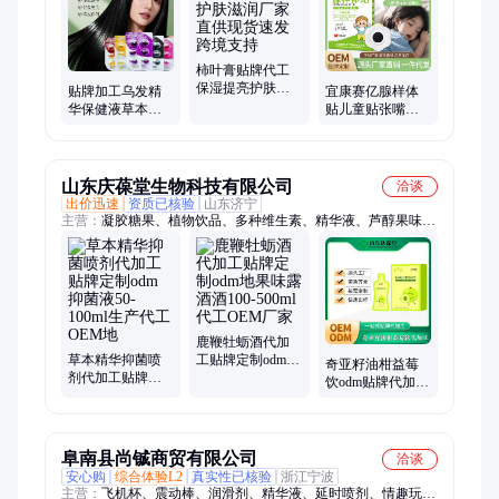
柿叶膏贴牌代工
保湿提亮护肤滋
贴牌加工乌发精
宜康赛亿腺样体
润厂家直供现货
华保健液草本配
贴儿童贴张嘴呼
速发跨境支持
方何首乌提取物
吸膏药贴扁桃体
材质优良现货直
腺 样体肥大调理
发
贴
山东庆葆堂生物科技有限公司
洽谈
出价迅速
资质已核验
山东济宁
主营：
凝胶糖果、植物饮品、多种维生素、精华液、芦醇果味饮
品
鹿鞭牡蛎酒代加
草本精华抑菌喷
工贴牌定制odm地
奇亚籽油柑益莓
剂代加工贴牌定
果味露酒酒100-
饮odm贴牌代加工
制odm 抑菌液50-
500ml代工OEM厂
自立袋装口服液
100ml生产代工
家
定制 OEM定制
OEM地
阜南县尚铖商贸有限公司
洽谈
安心购
综合体验L2
真实性已核验
浙江宁波
主营：
飞机杯、震动棒、润滑剂、精华液、延时喷剂、情趣玩