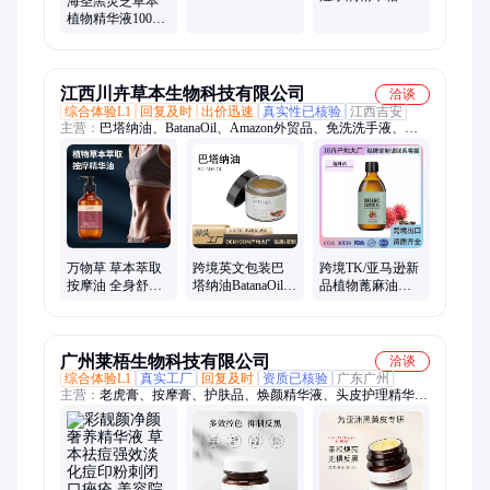
海圣黑灵芝草本
育发液 白转黑
护肤美妆产品批
植物精华液100ml
发零售代理厂家
何首乌育发养发
育发液批发
江西川卉草本生物科技有限公司
洽谈
综合体验L1
回复及时
出价迅速
真实性已核验
江西吉安
主营：
巴塔纳油、BatanaOil、Amazon外贸品、免洗洗手液、外
贸滚珠精油、护发精油、spa精油、巴塔纳洗发水、粉色石英滚
珠蓖麻油、美黑霜、乳木果油、椰子油
跨境英文包装巴
跨境TK/亚马逊新
万物草 草本萃取
塔纳油BatanaOil头
品植物蓖麻油头
按摩油 全身舒缓
发油头发膏按摩
发护理秀发按摩
紧致保湿发热纤
头皮巴塔纳油膏
身体蓖麻精华油
体精华液
广州莱梧生物科技有限公司
洽谈
综合体验L1
真实工厂
回复及时
资质已核验
广东广州
主营：
老虎膏、按摩膏、护肤品、焕颜精华液、头皮护理精华、
保湿外泌体精华、安舒喷雾、植萃植物精油、冰爽防护面膜、提
拉紧致面膜