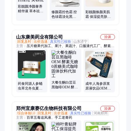
彩靓颜净颜奢养
精华液 草本祛痘
修颜霜控色霜 控
彩靓颜焕颜美肌
强效淡化痘印粉
色绿霜淡化黑色
霜 保湿提亮肤色
刺闭口痤疮 美容
素反黑 全国可发
滋润高保湿 专业
院
生产
山东康美药业有限公司
洽谈
回复及时
出价迅速
真实性已核验
山东济宁
主营：
压片糖果代加工、果汁、果蔬汁、口服液代工厂、酵素口
服液、胶原蛋白肽口服液、玻尿酸口服液、透明质酸钠口服液、
男性口服液、女性口服液、蓝莓叶黄素口服液、袋装口服液、瓶
装口服液、罐装饮料、瓶装饮料、西梅汁、沙棘原浆、刺梨汁、
枸杞汁、凉茶饮料、一整根人参水、饮料代工厂、功能性饮料代
加工、固体饮料代加工、吸嘴袋饮料
大餐生酮白芸豆
药食同源人参蛹
成年人海参原浆
黑咖啡OEM 酵素
虫草北冬虫夏草
原液饮品OEM定
无糖0蔗糖美式咖
口服液 草本植物
制贴牌 牡蛎复合
啡固体饮料代加
精华功能饮品
口服液代工厂
工
郑州宜康赛亿生物科技有限公司
洽谈
综合体验L0
回复及时
出价迅速
真实性已核验
河南郑州
主营：
百草五毒追风液、手工老膏药