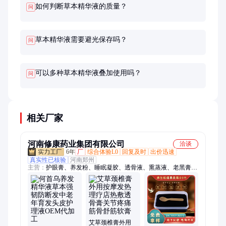
如何判断草本精华液的质量？
问
草本精华液需要避光保存吗？
问
可以多种草本精华液叠加使用吗？
问
相关厂家
河南修康药业集团有限公司
洽谈
6年
厂
综合体验L0
回复及时
出价迅速
真实性已核验
河南郑州
主营：
护眼膏、养发粉、睡眠凝胶、透骨液、熏蒸液、老黑膏、
纤体肚脐丸、热敷包、脐灸粉、熏蒸包、女神丸、洗发水、冷熏
护眼膏、护眼贴、疼痛粉、三伏贴、热灸膏、足浴包、洗发粉、
卫生巾、益肾贴、膏药、抑菌膏、延时喷剂、鼻炎膏
艾草颈椎膏外用