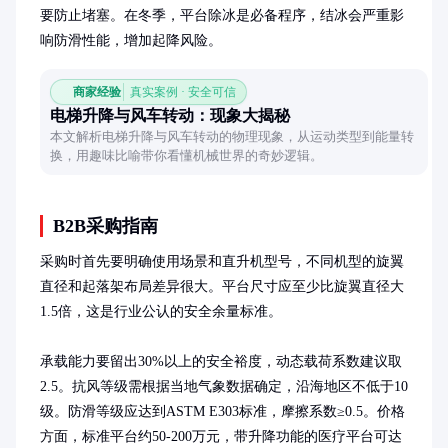
要防止堵塞。在冬季，平台除冰是必备程序，结冰会严重影
响防滑性能，增加起降风险。
商家经验
真实案例 · 安全可信
电梯升降与风车转动：现象大揭秘
本文解析电梯升降与风车转动的物理现象，从运动类型到能量转
换，用趣味比喻带你看懂机械世界的奇妙逻辑。
B2B采购指南
采购时首先要明确使用场景和直升机型号，不同机型的旋翼
直径和起落架布局差异很大。平台尺寸应至少比旋翼直径大
1.5倍，这是行业公认的安全余量标准。

承载能力要留出30%以上的安全裕度，动态载荷系数建议取
2.5。抗风等级需根据当地气象数据确定，沿海地区不低于10
级。防滑等级应达到ASTM E303标准，摩擦系数≥0.5。价格
方面，标准平台约50-200万元，带升降功能的医疗平台可达