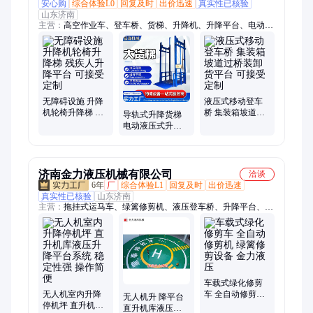
安心购
综合体验L0
回复及时
出价迅速
真实性已核验
山东济南
主营：
高空作业车、登车桥、货梯、升降机、升降平台、电动液
压升降平台、移动卸货平台、移动剪叉式升降平台、无障碍升降
平台、剪叉式升降车、自行走式高空作业车、旋转展台、传菜
梯、移动登车桥、固定登车桥、无障碍电梯、传菜电梯
无障碍设施 升降
液压式移动登车
机轮椅升降梯 残
桥 集装箱坡道过
导轨式升降货梯
疾人升降平台 可
桥装卸货平台 可
电动液压式升降
接受定制
接受定制
机 大型货物提升
机 吨位可定制
济南金力液压机械有限公司
洽谈
6年
厂
综合体验L1
回复及时
出价迅速
真实性已核验
山东济南
主营：
拖挂式运马车、绿篱修剪机、液压登车桥、升降平台、升
降货梯、升降机、剪叉式升降平台、液压升降机、自行式升降
机、固定式升降机、固定升降平台、大型升降机、剪叉升降平
台、液压升降平台、大吨位升降平台、大型升降平台、装卸货平
台、大载荷升降平台、自行式升降平台、运马车、绿篱修剪车、
果园采摘机、液压系统、固定登车桥、移动登车桥
车载式绿化修剪
无人机室内升降
车 全自动修剪机
无人机升 降平台
停机坪 直升机库
绿篱修剪设备 金
直升机库液压升