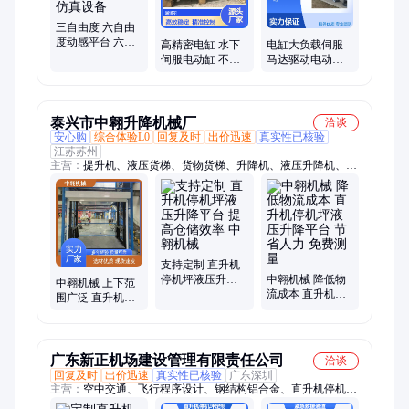
三自由度 六自由
度动感平台 六轴
高精密电缸 水下
电缸大负载伺服
振动平台 直升机
伺服电动缸 不锈
马达驱动电动缸
升降仿真设备
钢外壳耐腐蚀电
30吨精密传动配
动推杆 直连式折
件升降缸
返式
泰兴市中翱升降机械厂
洽谈
安心购
综合体验L0
回复及时
出价迅速
真实性已核验
江苏苏州
主营：
提升机、液压货梯、货物货梯、升降机、液压升降机、液
压升降平台、升降货梯、升降平台、电动升降机、液压升降式升
降平台、工厂专用升降货梯、厂房货梯升降机、液压升降货梯、
二层货梯升降机、传菜升降机、2层货梯升降机、升降台、电动
小型升降机、货用升降货梯、货运升降货梯、升降式传菜机、导
轨式升降机、厂区货梯、传菜机
支持定制 直升机
停机坪液压升降
中翱机械 降低物
中翱机械 上下范
平台 提高仓储效
流成本 直升机停
围广泛 直升机停
率 中翱机械
机坪液压升降平
机坪液压升降平
台 节省人力 免费
台 节省空间 支持
测量
定制
广东新正机场建设管理有限责任公司
洽谈
回复及时
出价迅速
真实性已核验
广东深圳
主营：
空中交通、飞行程序设计、钢结构铝合金、直升机停机
坪、航空障碍灯设计