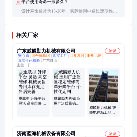
平台使用寿命一般多久？
问
防设备要每月测试，泡沫液每年更换。
设计寿命通常为15-20年，实际使用中通过定期维护
和关键部件更换可延长至25年。钢结构每5年需进行
全面探伤，防腐层每3-5年要重新涂装。在腐蚀性环
境中，寿命可能缩短至10-15年。
相关厂家
广东威麟勤力机械有限公司
洽谈
安心购
综合体验L0
真实工厂
回复及时
出价迅速
真实性已核验
广东佛山
主营：
[]
重载型 升降平台
威麟勤力机械 应
灵活 高空维修 机
用广泛质量稳定
威麟勤力机械 智
械设备专用库存
维修简单升降平
能电控精工品质
充足 售后完善
台 个性化定制
高效安装液压升
降货梯 实力雄厚
济南蓝海机械设备有限公司
洽谈