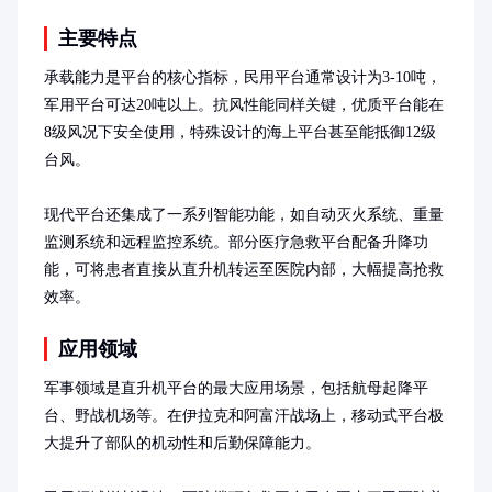
主要特点
承载能力是平台的核心指标，民用平台通常设计为3-10吨，
军用平台可达20吨以上。抗风性能同样关键，优质平台能在
8级风况下安全使用，特殊设计的海上平台甚至能抵御12级
台风。

现代平台还集成了一系列智能功能，如自动灭火系统、重量
监测系统和远程监控系统。部分医疗急救平台配备升降功
能，可将患者直接从直升机转运至医院内部，大幅提高抢救
效率。
应用领域
军事领域是直升机平台的最大应用场景，包括航母起降平
台、野战机场等。在伊拉克和阿富汗战场上，移动式平台极
大提升了部队的机动性和后勤保障能力。
