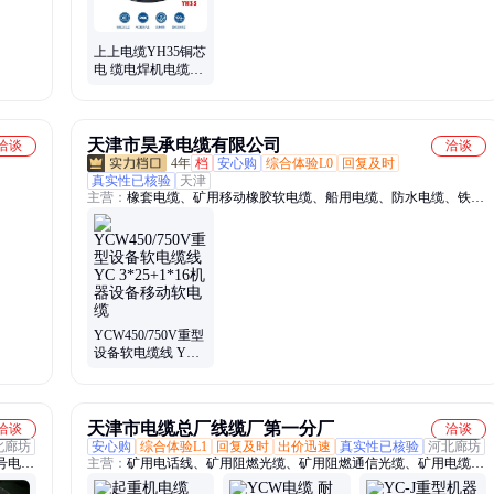
上上电缆YH35铜芯
电 缆电焊机电缆线
厂家现货工厂直营
天津市昊承电缆有限公司
洽谈
洽谈
4年
档
安心购
综合体验L0
回复及时
真实性已核验
天津
主营：
橡套电缆、矿用移动橡胶软电缆、船用电缆、防水电缆、铁路
信号电缆、通信电缆、MHYV矿用通信电缆、计算机电缆、控制电
缆、矿用控制电缆、矿用采煤机电缆、电力电缆、矿用高压电力电
缆、低烟无卤电缆、变频电缆、监控信号电缆、橡胶电缆、盾构机电
缆、屏蔽信号电缆、矿用网线、软芯电源线
YCW450/750V重型
设备软电缆线 YC
3*25+1*16机器设备
移动软电缆
天津市电缆总厂线缆厂第一分厂
洽谈
洽谈
北廊坊
安心购
综合体验L1
回复及时
出价迅速
真实性已核验
河北廊坊
号电
主营：
矿用电话线、矿用阻燃光缆、矿用阻燃通信光缆、矿用电缆、
路信号
矿用控制电缆、矿用阻燃通信电缆、矿用阻燃控制电缆、MHYV矿用