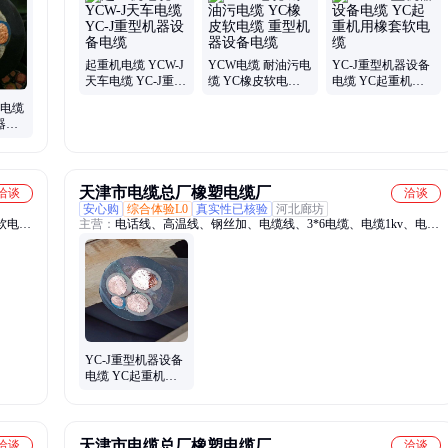
卤电
阻燃通信电缆、矿用屏蔽橡套软电缆、MHYVP矿用阻燃通信电缆、
电缆、
铁路信号电缆、防水电缆、矿用信号电缆、耐高温电缆、耐低温电
矿用屏
缆、大对数通信电缆、铠装通信电缆、屏蔽电缆、矿用高压橡套软电
缆、矿用阻燃铠装光缆、矿用移动电源线、MGTSV矿用阻燃光缆、
起重机电缆 YCW-J
YCW电缆 耐油污电
YC-J重型机器设备
MGTS33矿用铠装光缆、矿用阻燃网线、矿用阻燃五类网线
天车电缆 YC-J重型
缆 YC橡皮软电缆
电缆 YC起重机用
机器设备电缆
重型机器设备电缆
橡套软电缆
套电缆
机器设
缆 银
天津市电缆总厂橡塑电缆厂
洽谈
洽谈
安心购
综合体验L0
真实性已核验
河北廊坊
软电
主营：
电话线、高温线、钢丝加、电缆线、3*6电缆、电缆1kv、电缆
燃线、
4*6、mcp电缆、电缆yhd、电缆kff、软电缆、接地线、照明线、升降
、扁平
机、超五类、防水线、yhd耐寒、监测线、屏蔽软、橡胶线、起重
机、电源线、潜水泵、myq煤矿、通讯线
YC-J重型机器设备
电缆 YC起重机用
橡套软电缆
天津市电缆总厂橡塑电缆厂
洽谈
洽谈