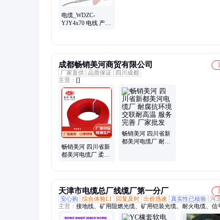
电缆_WDZC-
YJY4x70 电线 产品
质量保障 低烟无卤
环保型材料
成都畅销美河商贸有限公司
厂家直供
品质保证
四川成都
主营：
[]
畅销美河 四川省新
都美河电缆厂 耐腐
畅销美河 四川省新
抗环境 交联耐高温
都美河电缆厂 柔韧
服务完善 厂家批发
易敷设 支持定制 生
产厂家
天津市电缆总厂线缆厂第一分厂
安心购
综合体验L1
回复及时
出价迅速
真实性已核验
河
主营：
接地线、矿用阻燃光缆、矿用铠装光缆、耐火电缆、信
缆、矿用信号电缆、矿用通讯电缆、矿用井下移动软电缆、铁