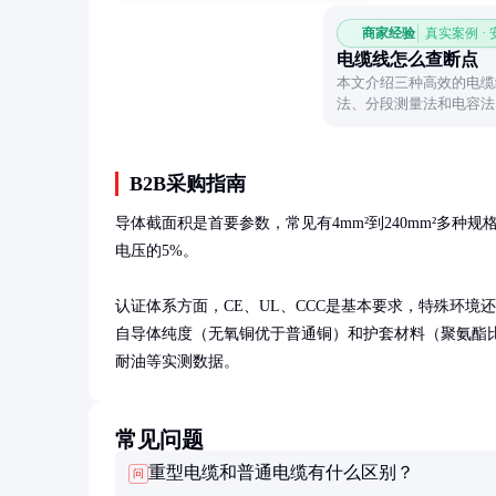
商家经验
真实案例 ·
电缆线怎么查断点
本文介绍三种高效的电缆
法、分段测量法和电容法
进行。
B2B采购指南
导体截面积是首要参数，常见有4mm²到240mm²多
电压的5%。

认证体系方面，CE、UL、CCC是基本要求，特殊环境还需
自导体纯度（无氧铜优于普通铜）和护套材料（聚氨酯比
耐油等实测数据。
常见问题
重型电缆和普通电缆有什么区别？
问