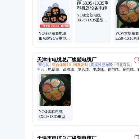
电缆、矿用高压橡套软电缆、矿用阻燃控制电缆、矿用低烟无
缆、计算机电缆、采掘机电缆、卷筒电缆、屏蔽电缆、潜水泵
防水电缆、深水井电缆、矿用监控电缆、矿用阻燃通信电缆、
YC橡套软电缆
蔽软电缆、矿用网线、矿用阻燃网线、矿用电话线
3X95+1X35重型机
器设备电缆
YC移动橡套电缆
YCW重型橡
银顺牌YCW重型机
3x50+1X16
器设备电缆
备连接电源电
顺牌
天津市电缆总厂橡塑电缆厂
安心购
综合体验L0
回复及时
真实性已核验
河北廊坊
主营：
电话线、高温线、复合缆、电缆线、信电缆、扁电缆、
缆、蔽电缆、接地线、照明线、防水线、监测线、智能灯、阻
掘进机、橡胶线、盾构机、电源线、链接线、手柄线、潜水泵
线、通讯线、引接线、一体线
YC橡套软电缆
3X95+1X35重型机
器设备电缆
天津市电缆总厂橡塑电缆厂