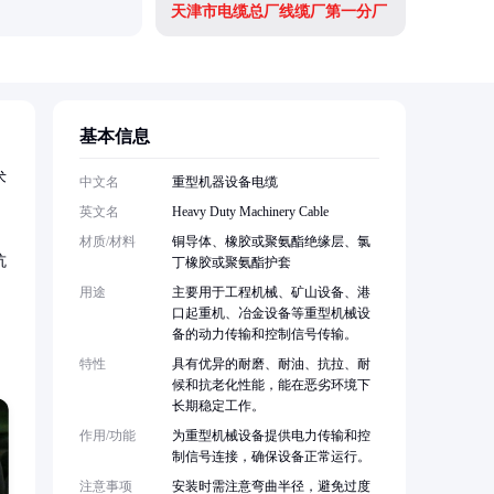
天津市电缆总厂线缆厂第一分厂
基本信息
术
中文名
重型机器设备电缆
英文名
Heavy Duty Machinery Cable
材质/材料
铜导体、橡胶或聚氨酯绝缘层、氯
抗
丁橡胶或聚氨酯护套
用途
主要用于工程机械、矿山设备、港
口起重机、冶金设备等重型机械设
备的动力传输和控制信号传输。
特性
具有优异的耐磨、耐油、抗拉、耐
候和抗老化性能，能在恶劣环境下
长期稳定工作。
作用/功能
为重型机械设备提供电力传输和控
制信号连接，确保设备正常运行。
注意事项
安装时需注意弯曲半径，避免过度