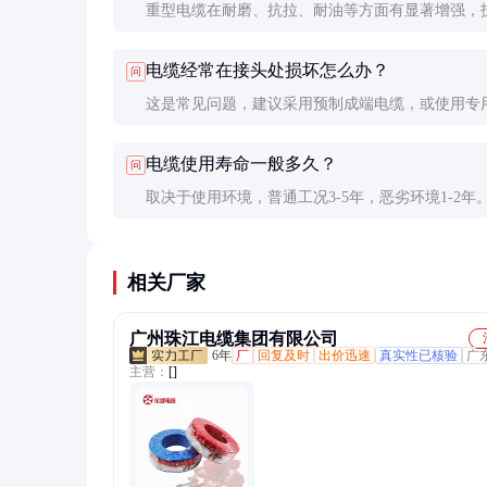
重型电缆在耐磨、抗拉、耐油等方面有显著增强，
厚，结构更坚固。普通电缆在静态敷设场合够用，
电缆经常在接头处损坏怎么办？
问
设备必须用重型电缆。
这是常见问题，建议采用预制成端电缆，或使用专
保护套。振动大的设备应每月检查接头紧固情况。
电缆使用寿命一般多久？
问
取决于使用环境，普通工况3-5年，恶劣环境1-2年
是要建立定期检查制度，及时发现潜在问题。
相关厂家
广州珠江电缆集团有限公司
6年
厂
回复及时
出价迅速
真实性已核验
广
主营：
[]