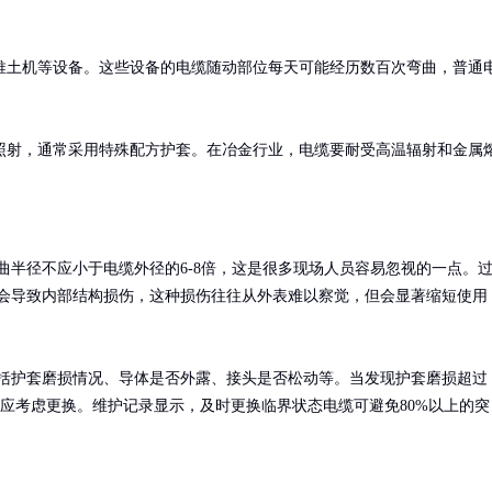
推土机等设备。这些设备的电缆随动部位每天可能经历数百次弯曲，普通
照射，通常采用特殊配方护套。在冶金行业，电缆要耐受高温辐射和金属
曲半径不应小于电缆外径的6-8倍，这是很多现场人员容易忽视的一点。
会导致内部结构损伤，这种损伤往往从外表难以察觉，但会显著缩短使用
括护套磨损情况、导体是否外露、接头是否松动等。当发现护套磨损超过
，就应考虑更换。维护记录显示，及时更换临界状态电缆可避免80%以上的突