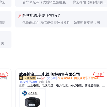
护套更
看导体光泽（优质铜呈紫红色）、护套弹性（回弹快的更
但移动
好）、认证标志是否齐全。必要时可要求供应商提供第三
冬季电缆变硬正常吗？
问
方检测报告。
用接头
优质电缆在-20℃仍保持较好柔性。如果明显变硬，可能
是护套材料配方不佳，长期使用易开裂。
。关键
成都川渝上上电线电缆销售有限公司
洽谈
洽谈
东深圳
4年
品
安心购
综合体验L1
回复及时
出价迅速
真实性已核验
四川成都
主营：
上上电缆、电线电缆、电力电缆、光伏电缆、新能源电缆、高
压电缆、防火电缆、充电桩电缆、家装电线