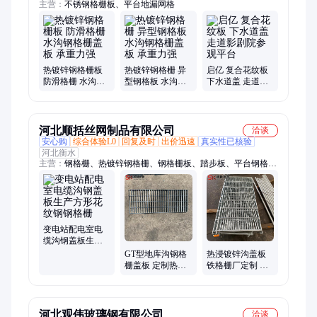
主营：
不锈钢格栅板、平台地漏网格
热镀锌钢格栅板
热镀锌钢格栅 异
启亿 复合花纹板
防滑格栅 水沟钢
型钢格板 水沟钢
下水道盖 走道影
格栅盖板 承重力
格栅盖板 承重力
剧院参观平台
强
强
河北顺括丝网制品有限公司
洽谈
安心购
综合体验L0
回复及时
出价迅速
真实性已核验
河北衡水
主营：
钢格栅、热镀锌钢格栅、钢格栅板、踏步板、平台钢格
板、走廊脚踏板
变电站配电室电
缆沟钢盖板生产
方形花纹钢钢格
GT型地库沟钢格
热浸镀锌沟盖板
栅
栅盖板 定制热镀
铁格栅厂定制 污
锌过车金属格栅
水池地漏篦子
板下水道漏水栅
格板
河北观伟玻璃钢有限公司
洽谈