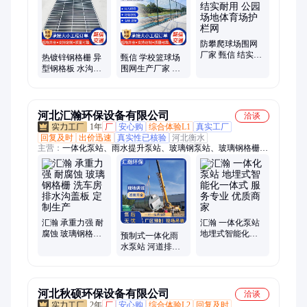
防攀爬球场围网
厂家 甄信 结实耐
热镀锌钢格栅 异
甄信 学校篮球场
用 公园场地体育
型钢格板 水沟钢
围网生产厂家 学
场护栏网
格栅盖板 承重力
校操场围栏 可定
强
制
河北汇瀚环保设备有限公司
洽谈
1年
厂
安心购
综合体验L1
真实工厂
回复及时
出价迅速
真实性已核验
河北衡水
主营：
一体化泵站、雨水提升泵站、玻璃钢泵站、玻璃钢格栅厂
家、玻璃钢化粪池、化粪池、波纹化粪池、玻璃钢水罐、污水提
升泵站、HMPP一体化泵站、地埋式泵站、雨水排涝泵站、一体
化预制泵站、一体化污水泵站、一体化雨水泵站、一体化截流
井、智能一体化泵站、一体化雨水提升泵站、一体化污水提升泵
站、污水预制泵站、雨水预制泵站、玻璃钢一体化泵站
汇瀚 承重力强 耐
汇瀚 一体化泵站
腐蚀 玻璃钢格栅
地埋式智能化一
预制式一体化雨
洗车房 排水沟盖
体式 服务专业 优
水泵站 河道排涝
板 定制生产
质商家
泵站 自动化运行
无人值守
河北秋硕环保设备有限公司
洽谈
2年
厂
安心购
综合体验L2
回复及时