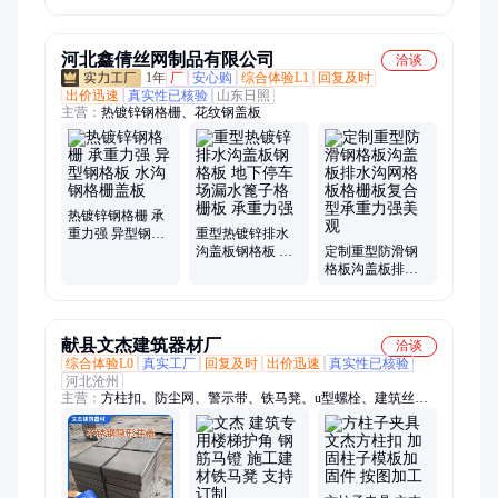
孔过滤冲孔板
河北鑫倩丝网制品有限公司
洽谈
1年
厂
安心购
综合体验L1
回复及时
出价迅速
真实性已核验
山东日照
主营：
热镀锌钢格栅、花纹钢盖板
热镀锌钢格栅 承
重力强 异型钢格
重型热镀锌排水
板 水沟钢格栅盖
沟盖板钢格板 地
定制重型防滑钢
板
下停车场漏水篦
格板沟盖板排水
子格栅板 承重力
沟网格板格栅板
强
复合型承重力强
美观
献县文杰建筑器材厂
洽谈
综合体验L0
真实工厂
回复及时
出价迅速
真实性已核验
河北沧州
主营：
方柱扣、防尘网、警示带、铁马凳、u型螺栓、建筑丝
杠、安全平网、钢板橡胶、雨水篦子、止水螺杆、钢筋马凳、u
型丝螺栓、楼梯护角筋、防护防坠网、脚手架配件、免拆收口
网、阻燃密目网、卡箍梁夹具、穿墙丝螺栓、道路减速带、水泥
收口网、铸铁雨水井盖、镀锌预埋建筑、楼层镀锌铁皮、浇筑模
板夹具