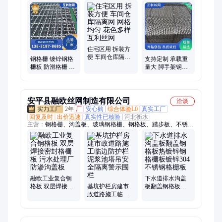
住宅区用 拆装方
便 车间仓库隔离
钢格栅 镀锌钢格
支持定制 承载重
网 网格均匀 花色
栅板 防滑格栅 水
量大 脚手架钢板
多样 互利丝网
沟钢格栅盖板 承
网 六角孔 互利丝
重力强 互利按需
网
定做
安平县融欧丝网制造有限公司
洽谈
2年
厂
安心购
综合体验L0
真实工厂
回复及时
出价迅速
真实性已核验
河北衡水
主营：
钢格栅、沟盖板、玻璃钢格栅、钢格板、踏步板、不锈钢
水篦子
融欧工业复合钢
下水道排水沟盖
格板 双层焊接密
基坑护栏房建市
板翻盖钢格板热
封格栅板 污水处
政道路施工临边
镀锌钢格栅板镀
理厂防渗沟盖板
防护栏泥浆池塔
锌304不锈钢格栅
吊安全隔离警示
板
围栏