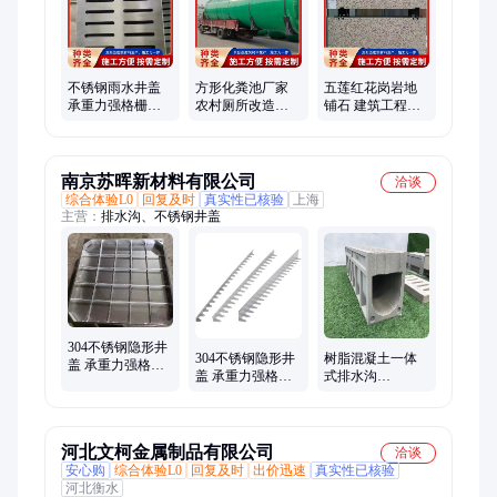
不锈钢雨水井盖
方形化粪池厂家
五莲红花岗岩地
承重力强格栅盖
农村厕所改造专
铺石 建筑工程用
板 下沉式污水井
用 地埋式设计 安
防滑耐磨抗压 支
盖子
装省心
持按需定制
南京苏晖新材料有限公司
洽谈
综合体验L0
回复及时
真实性已核验
上海
主营：
排水沟、不锈钢井盖
304不锈钢隐形井
304不锈钢隐形井
树脂混凝土一体
盖 承重力强格栅
盖 承重力强格栅
式排水沟
盖板 下沉式雨水
盖板 下沉式雨水
250*320*1000 60
污水井盖子 耐腐
污水井盖子 耐腐
吨承载服务区 加
蚀
蚀
油站可用
河北文柯金属制品有限公司
洽谈
安心购
综合体验L0
回复及时
出价迅速
真实性已核验
河北衡水