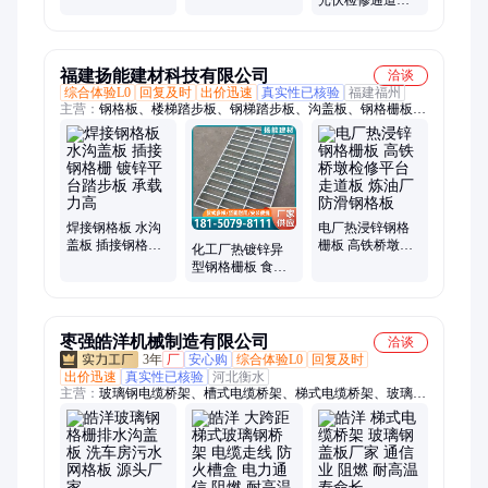
光伏检修通道走
道板 舞台板 样式
可选
福建扬能建材科技有限公司
洽谈
综合体验L0
回复及时
出价迅速
真实性已核验
福建福州
主营：
钢格板、楼梯踏步板、钢梯踏步板、沟盖板、钢格栅板、
透光格栅板、栈道格栅板、平台格栅板、镀锌格栅盖板、热镀锌
格栅板、钢格栅平台板、通风散热格栅板、不锈钢网格板、仓储
货架平台、集水坑排水篦子、重型平台网格板
焊接钢格板 水沟
电厂热浸锌钢格
盖板 插接钢格栅
栅板 高铁桥墩检
化工厂热镀锌异
镀锌平台踏步板
修平台走道板 炼
型钢格栅板 食品
承载力高
油厂防滑钢格板
加工厂不锈钢排
水沟盖板 生产厂
家
枣强皓洋机械制造有限公司
洽谈
3年
厂
安心购
综合体验L0
回复及时
出价迅速
真实性已核验
河北衡水
主营：
玻璃钢电缆桥架、槽式电缆桥架、梯式电缆桥架、玻璃钢
格栅、花纹盖板格栅、波纹板桥架、加强电缆桥架、玻璃钢管
道、玻璃钢夹砂管道、玻璃钢通风管道、玻璃钢排水管道、专用
网格板树篦子、养殖网格板、泵站