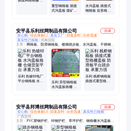
插接网格格栅 承
重力强花纹沟盖
重型钢格板 插接
水沟盖板 插接式
板
式沟盖板 煤矿用
钢格板 齿形格栅
格栅板 承重力强
板 耐拉抗压承重
力强
安平县乐利丝网制品有限公司
洽谈
安心购
综合体验L2
真实工厂
回复及时
出价迅速
真实性已核验
河南信阳
主营：
网格板、防滑钢格板、楼梯踏步板、水沟盖板、不锈钢格
栅、排水地沟盖板、热镀锌钢格栅板、下水道篦子、热镀锌钢格
板、不锈钢钢格板
乐利 热镀锌电厂
乐利 栈桥钢格板
平台钢格板 水沟
插接式重型格栅
乐利 异型钢格板
盖板格栅 仓储货
盖板 防滑板平台
水沟盖板格栅 齿
架平台 承重力强
踏步板 承重力强
形防滑踏步板 承
重力强
安平县邦博丝网制品有限公司
洽谈
安心购
综合体验L0
回复及时
出价迅速
真实性已核验
广西贺州
主营：
PVC塑钢护栏、锌钢护栏、草坪护栏、钢格栅水沟盖板、
塑钢护栏、市政护栏、护栏、钢格板、围栏