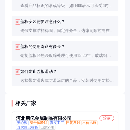
查看产品标识的承载等级，如D400表示可承受4吨轮
压。也可要求厂家提供载荷测试报告，确保符合使用
要求。
盖板安装需要注意什么？
问
确保支撑结构稳固，固定件齐全；边缘间隙控制在5-
10mm；安装后需进行承载测试，确认无异常声响或
变形。
盖板的使用寿命有多长？
问
钢制盖板经热浸镀锌处理可使用15-20年；玻璃钢盖
板在非紫外线强烈环境下可达20年以上。定期维护可
延长使用寿命。
如何防止盖板滑动？
问
选择带防滑齿或防滑涂层的产品；安装时使用防松螺
栓或焊接固定；定期检查固定件是否松动。
相关厂家
河北启亿金属制品有限公司
洽谈
安心购
综合体验L1
真实工厂
回复及时
出价迅速
真实性已核验
山东济南