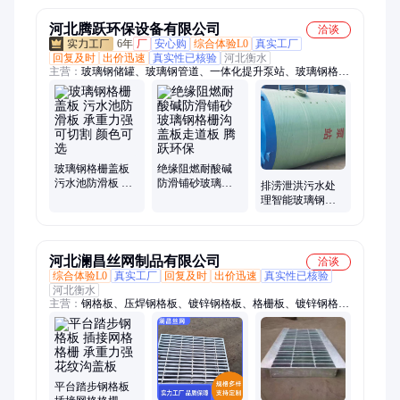
生锈
河北腾跃环保设备有限公司
洽谈
6年
厂
安心购
综合体验L0
真实工厂
回复及时
出价迅速
真实性已核验
河北衡水
主营：
玻璃钢储罐、玻璃钢管道、一体化提升泵站、玻璃钢格
栅、复合树脂电缆沟盖板、玻璃钢格栅盖板、洗车房格栅、地沟
盖板、不锈钢水箱、玻璃钢食品级储罐、消防水箱、玻璃钢缠绕
化粪池、玻璃钢水箱、SMC水箱、玻璃钢化工管道、玻璃钢电缆
管、镀锌水箱、玻璃钢盐酸罐、BDF地埋水箱、玻璃钢坐凳、玻
璃钢法兰管件、生活用水消防蓄水池、化工食品储罐、玻璃钢模
压水箱、立式卧式化工罐
玻璃钢格栅盖板
绝缘阻燃耐酸碱
污水池防滑板 承
防滑铺砂玻璃钢
排涝泄洪污水处
重力强可切割 颜
格栅沟盖板走道
理智能玻璃钢一
色可选
板 腾跃环保
体化预制提升泵
站
河北澜昌丝网制品有限公司
洽谈
综合体验L0
真实工厂
回复及时
出价迅速
真实性已核验
河北衡水
主营：
钢格板、压焊钢格板、镀锌钢格板、格栅板、镀锌钢格栅
板、格栅钢格板、钢格栅板、镀锌格栅板、玻璃钢格栅板、格栅
板盖板、热镀锌格栅板、平台格栅板、不锈钢格栅板、不锈钢沟
盖板、复合钢格板、对插钢格板、插接钢格板、踏步钢格板、标
准钢格板、踏步板钢格板、楼梯钢格板、齿型钢格板、优质钢格
板、化工厂钢格板、齿形防滑钢格板
平台踏步钢格板