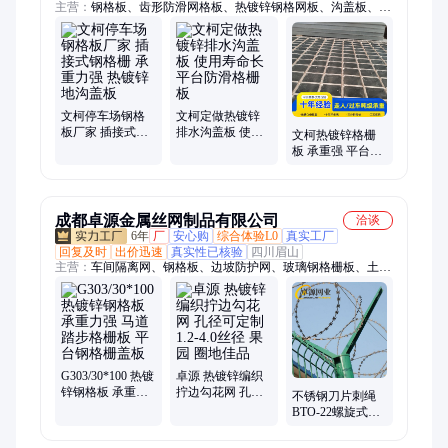
主营：
钢格板、齿形防滑网格板、热镀锌钢格网板、沟盖板、格
栅板、检修平台走道板、车间平台踏步板
文柯停车场钢格
文柯定做热镀锌
板厂家 插接式钢
排水沟盖板 使用
文柯热镀锌格栅
格栅 承重力强 热
寿命长 平台防滑
板 承重强 平台钢
镀锌地沟盖板
格栅板
格板 耐腐蚀网格
板
成都卓源金属丝网制品有限公司
洽谈
6年
厂
安心购
综合体验L0
真实工厂
回复及时
出价迅速
真实性已核验
四川眉山
主营：
车间隔离网、钢格板、边坡防护网、玻璃钢格栅板、土工
格栅、钢格栅板、养殖塑料格栅、钢格栅、护栏网、勾花网、刀
片刺网、双边丝护栏、锌钢护栏、草坪护栏、球场围栏、PVC护
栏、轧花网、铁丝网、仓库围栏、仓库隔离网、镀锌钢格板、锌
钢护栏厂家、锌钢栏杆、刺铁丝
G303/30*100 热镀
卓源 热镀锌编织
锌钢格板 承重力
拧边勾花网 孔径
不锈钢刀片刺绳
强 马道踏步格栅
可定制 1.2-4.0丝
BTO-22螺旋式蛇
板 平台钢格栅盖
径 果园 圈地佳品
腹型刀刺网 刺尖
板
锋利 安装简便 不