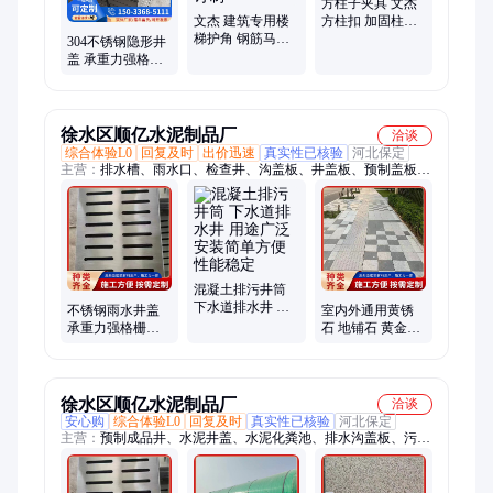
方柱子夹具 文杰
文杰 建筑专用楼
方柱扣 加固柱子
梯护角 钢筋马镫
模板加固件 按图
304不锈钢隐形井
施工建材铁马凳
加工
盖 承重力强格栅
支持订制
盖板 下沉式雨水
污水井盖子
徐水区顺亿水泥制品厂
洽谈
综合体验L0
回复及时
出价迅速
真实性已核验
河北保定
主营：
排水槽、雨水口、检查井、沟盖板、井盖板、预制盖板、
挡土板、排水渠、收边条、道牙石、地铺石、水泥管、排水沟、
花岗岩、路沿石、成品井、排水管、电缆井、化粪池、流水槽、
雨水井盖、线性沟槽、空心砌块、排水井盖、铸铁井盖
混凝土排污井筒
下水道排水井 用
不锈钢雨水井盖
室内外通用黄锈
途广泛 安装简单
承重力强格栅盖
石 地铺石 黄金麻
方便 性能稳定
板 下沉式污水井
火烧板花岗岩 防
盖子
冻耐磨
徐水区顺亿水泥制品厂
洽谈
安心购
综合体验L0
回复及时
真实性已核验
河北保定
主营：
预制成品井、水泥井盖、水泥化粪池、排水沟盖板、污水
雨水井收口盖板、预制检查井、模块砖砌块砖、水泥管、预制涵
管、蓄水池