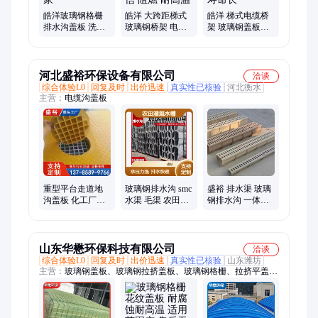
皓洋玻璃钢格栅
皓洋 大跨距梯式
皓洋 梯式电缆桥
排水沟盖板 洗车
玻璃钢桥架 电缆
架 玻璃钢盖板厂
房污水网格板 源
走线 防火槽盒 电
家 通信业 阻燃 耐
头厂家
力通信 阻燃 耐高
高温 寿命长
温
河北盛裕环保设备有限公司
洽谈
综合体验L0
回复及时
出价迅速
真实性已核验
河北衡水
主营：
电缆沟盖板
重型平台走道地
玻璃钢排水沟 smc
盛裕 排水渠 玻璃
沟盖板 化工厂电
水渠 毛渠 农田灌
钢排水沟 一体成
厂专用玻璃钢格
溉水槽 树脂u型槽
型U型槽 防腐蚀
栅 终身防腐免维
性强
护
山东华懋环保科技有限公司
洽谈
综合体验L0
回复及时
出价迅速
真实性已核验
山东潍坊
主营：
玻璃钢盖板、玻璃钢拉挤盖板、玻璃钢格栅、拉挤平盖
板、玻璃钢污水池盖板、玻璃钢管道、玻璃钢集气罩、玻璃钢拉
挤方管