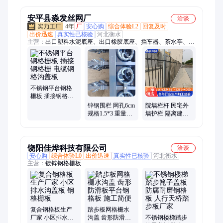
安平县淼发丝网厂
洽谈
4年
厂
安心购
综合体验L2
回复及时
出价迅速
真实性已核验
河北衡水
主营：
出口塑料水泥底座、出口橡胶底座、挡车器、茶水亭、钢
筋加工棚、高分子底座、黄金底座、基坑护栏、配电箱防护棚、
塑料水泥底座、橡胶底座、铁皮水泥底座、铸铁底座、高速导流
板
不锈钢平台钢格
栅板 插接钢格栅
电缆钢格沟盖板
锌钢围栏 网孔6cm
院墙栏杆 民宅外
规格1.5*3 重量
墙护栏 隔离建筑
5kg 板厚0.8mm 黄
桥梁防护栏 加工
色 喷塑烤漆 淼发
定制小区锌钢围
栏
饶阳佳烨科技有限公司
洽谈
安心购
综合体验L0
出价迅速
真实性已核验
河北衡水
主营：
镀锌钢格栅板
复合钢格板生产
踏步板网格栅水
厂家 小区排水沟
沟盖 齿形防滑板
不锈钢楼梯踏步