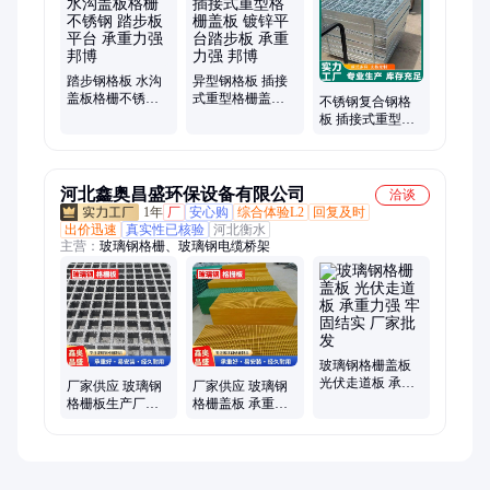
踏步钢格板 水沟
异型钢格板 插接
盖板格栅不锈钢
式重型格栅盖板
不锈钢复合钢格
踏步板平台 承重
镀锌平台踏步板
板 插接式重型格
力强 邦博
承重力强 邦博
栅盖板 平台踏步
板 承重力强 邦博
河北鑫奥昌盛环保设备有限公司
洽谈
1年
厂
安心购
综合体验L2
回复及时
出价迅速
真实性已核验
河北衡水
主营：
玻璃钢格栅、玻璃钢电缆桥架
玻璃钢格栅盖板
光伏走道板 承重
厂家供应 玻璃钢
厂家供应 玻璃钢
力强 牢固结实 厂
格栅板生产厂家
格栅盖板 承重力
家批发
地沟盖板 承重力
强 牢固结实 耐磨
强 牢固结实 源头
防腐
直供