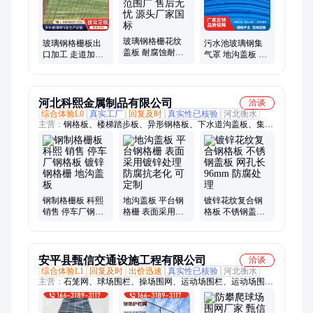
玻璃钢格栅花纹
玻璃钢格栅板出
污水池玻璃钢集
盖板 耐腐蚀耐高
口加工 走道加厚
气罩 地沟盖板 防
温 适用范围广 售
盖板 承载能力强
尘防臭 支持来图
后无忧 源头厂家
现货速发
定制 实力工厂
国标
河北科熙金属制品有限公司
洽谈
综合体验L0
真实工厂
回复及时
真实性已核验
河北衡水
主营：
钢格板、楼梯踏步板、异形钢格板、下水道沟盖板、集水
坑盖板、钢格栅、网格水沟盖板、观景走道平台钢格栅、异形平
台格栅、复合花纹盖板、304不锈钢格栅、工业平台钢格栅、重
型插接格板、钢格板平台、平台踏步板、插接钢格板平台、镀锌
喷漆低碳钢板、下水道篦子
钢制格栅板 科熙
地沟盖板 平台钢
镀锌花纹复合钢
销售 停车厂钢格
格栅 表面采用镀
格板 不锈钢盖板
板 镀锌钢格栅 地
锌处理防腐抗老
网孔长96mm 防腐
沟盖板
化 可定制
处理
安平县甄信交通设施工程有限公司
洽谈
综合体验L1
回复及时
出价迅速
真实性已核验
河北衡水
主营：
石笼网、球场围栏、操场围网、运动场围栏、运动场围
网、体育场勾花网、护坡生态格网、运动场防护网、篮球场勾花
网、羽毛球场隔离网、学校操场防护网、钢格板