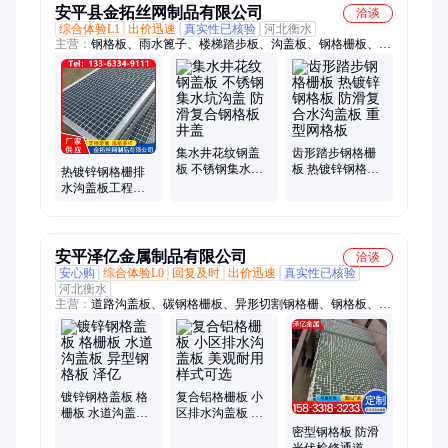
安平县金拓丝网制品有限公司
洽谈
综合体验L1
出价迅速
真实性已核验
河北衡水
主营：
钢格板、雨水篦子、楼梯踏步板、沟盖板、钢格栅板、不
锈钢格栅、花纹钢盖板、扇形格栅板、高荷载格栅板、通风散热
格栅板、排水沟网格盖板、不锈钢金属钢格、楼梯踏步网格板
集水井花纹钢盖
齿形踏步钢格栅
板 不锈钢集水坑
板 热镀锌钢格板
热镀锌钢格栅排
沟盖 防滑复合钢
防滑复合水沟盖
水沟盖板工程建
格板井盖
板 重型网格板
筑用不锈钢格栅
重型插接复合钢
格板
安平泽亿金属制品有限公司
洽谈
安心购
综合体验L0
回复及时
出价迅速
真实性已核验
河北衡水
主营：
道路沟盖板、碳钢格栅板、异形切割钢格栅、钢格板、工
业平台走道
镀锌钢格盖板 格
复合铝格栅板 小
栅板 水道沟盖板
区排水沟盖板 美
异型钢格板 泽亿
观耐用 样式可选
密型钢格板 防滑