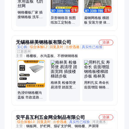
钢格栅板厂家 插
接钢格板 洗车房
异形钢格筛 按图
扁钢网格板 梯踏
踏步集水用盖板
纸加工定制各类
板 安装方便 体育
飞韵丝网
钢格筛板 生产厂
场馆 多种尺寸
家 飞韵丝网
无锡格林美钢格板有限公司
洽谈
安心购
综合体验L2
回复及时
出价迅速
真实性已核验
江苏苏州
主营：
格栅板、水沟盖板、不锈钢钢格板
格林美 检修简便
用料扎实 寿命长
易清理 踏面宽阔
齿面增阻 钢格板
插接楼梯踏步板
楼梯踏步板 格林
热浸锌钢格栅沟
美
盖板 市政道路排
水沟盖板 防滑 承
重强 规格齐全
安平县互利五金网业制品有限公司
洽谈
综合体验L0
回复及时
出价迅速
真实性已核验
河北衡水
主营：
钢板网、护栏网、煤矿支护网、钢格栅、声屏障