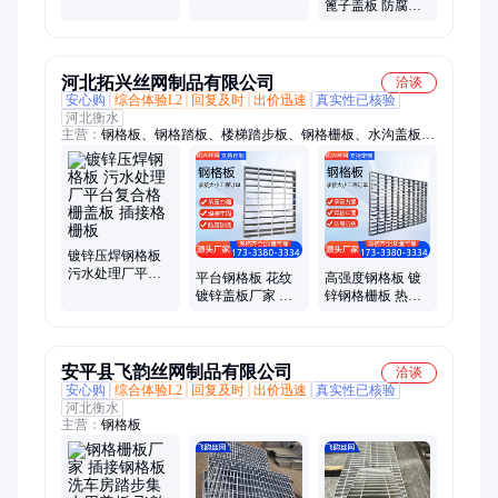
盖板 钢格栅板
平台钢格板 施工
篦子盖板 防腐耐
简便
磨钢格板 人行天
桥踏步板厂家
河北拓兴丝网制品有限公司
洽谈
安心购
综合体验L2
回复及时
出价迅速
真实性已核验
河北衡水
主营：
钢格板、钢格踏板、楼梯踏步板、钢格栅板、水沟盖板、
下水道盖板、焊接沟盖板、镀锌格栅盖板、热镀锌格栅板、楼梯
踏步格栅板、光伏走道板
镀锌压焊钢格板
污水处理厂平台
平台钢格板 花纹
高强度钢格板 镀
复合格栅盖板 插
镀锌盖板厂家 适
锌钢格栅板 热镀
接格栅板
用环境广泛 耐老
锌钢格栅 排水排
化
渣效果好
安平县飞韵丝网制品有限公司
洽谈
安心购
综合体验L2
回复及时
出价迅速
真实性已核验
河北衡水
主营：
钢格板