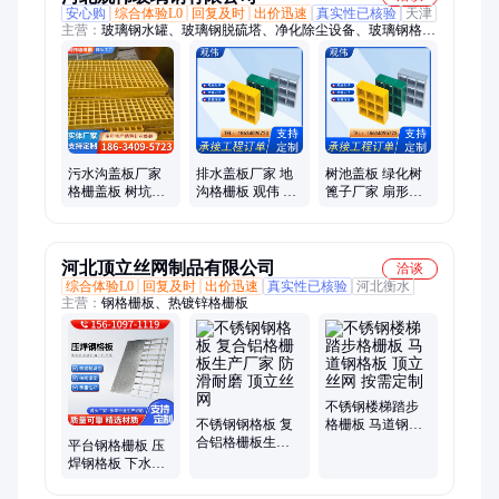
安心购
综合体验L0
回复及时
出价迅速
真实性已核验
天津
主营：
玻璃钢水罐、玻璃钢脱硫塔、净化除尘设备、玻璃钢格
栅、玻璃钢化粪池
污水沟盖板厂家
排水盖板厂家 地
树池盖板 绿化树
格栅盖板 树坑网
沟格栅板 观伟 防
篦子厂家 扇形玻
格板 耐高温 观伟
滑透光 玻璃钢拉
璃钢格栅 焊接牢
挤格栅
固 观伟
河北顶立丝网制品有限公司
洽谈
综合体验L0
回复及时
出价迅速
真实性已核验
河北衡水
主营：
钢格栅板、热镀锌格栅板
不锈钢楼梯踏步
不锈钢钢格板 复
格栅板 马道钢格
合铝格栅板生产
板 顶立丝网 按需
平台钢格栅板 压
厂家 防滑耐磨 顶
定制
焊钢格板 下水道
立丝网
钢格栅盖板生产
厂家