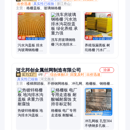
出价迅速
真实性已核验
浙江舟山
主营：
格栅盖板、玻璃钢格栅
洗车房玻璃钢格
栅 污水池排水沟
污水沟盖板 排水
养殖场漏粪板 树
花纹盖板 绿化养
沟玻璃钢格栅 街
坑格栅 污水厂盖
殖 承重力强
道绿化带 承重力
板 养殖 承重力强
强
河北邦创金属丝网制造有限公司
洽谈
4年
厂
综合体验L0
回复及时
出价迅速
真实性已核验
河北衡水
主营：
楼梯脚踏板、不锈钢网格板、冲孔网、格栅板、钢格栅
板、镀锌钢格栅板、地沟排水沟盖板、洞洞板、穿孔网、圆孔
网、不锈钢冲孔网、铝板穿孔板、防滑板、穿孔板、球形立柱、
球形栏杆、镀锌球形立柱、镀锌球接栏杆、热浸锌球接立柱、热
浸锌球型立柱、热浸锌三球接护栏、球型立柱、球型栏杆、球接
立柱、球接栏杆
热镀锌格栅板 地
格栅板 电厂专用
沟排水沟盖板 承
走道板 耐酸碱耐
重力强耐腐蚀
腐蚀 支持非标定
冲孔网板 孔型304
制
不锈钢多孔板圆