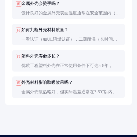
金属外壳会烫手吗？
问
设计良好的金属外壳表面温度通常在安全范围内（＜
60℃），但长时间工作后可能较热，需设置防护格栅
或提醒标识。
如何判断外壳材料质量？
问
一看认证（如UL阻燃认证），二测耐温（长时间工
作后无变形），三检外观（无缩痕、飞边等缺陷）。
塑料外壳寿命多长？
问
优质工程塑料外壳在正常使用条件下可达5-8年，但
需避免长期阳光直射和机械损伤。
外壳材料影响取暖效果吗？
问
金属外壳散热略好，但实际温差通常在3-5℃以内。
更重要的是风道设计和发热元件性能。