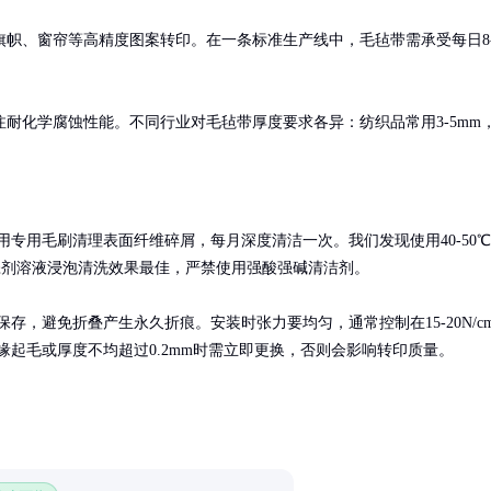
帜、窗帘等高精度图案转印。在一条标准生产线中，毛毡带需承受每日8
耐化学腐蚀性能。不同行业对毛毡带厚度要求各异：纺织品常用3-5mm
用专用毛刷清理表面纤维碎屑，每月深度清洁一次。我们发现使用40-50℃
涤剂溶液浸泡清洗效果最佳，严禁使用强酸强碱清洁剂。

存，避免折叠产生永久折痕。安装时张力要均匀，通常控制在15-20N/c
缘起毛或厚度不均超过0.2mm时需立即更换，否则会影响转印质量。