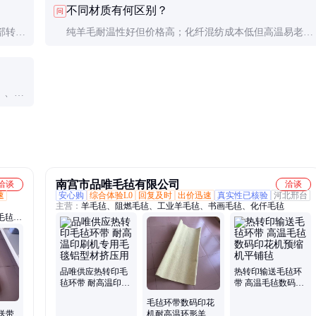
不同材质有何区别？
问
转印效果。
部转印
纯羊毛耐温性好但价格高；化纤混纺成本低但高温易老
很难恢
化；芳纶混纺综合性能最优但价格昂贵。建议根据实际工
作温度选择。
）、低
压实，
南宫市品唯毛毡有限公司
洽谈
洽谈
速
安心购
综合体验L0
回复及时
出价迅速
真实性已核验
河北邢台
主营：
羊毛毡、阻燃毛毡、工业羊毛毡、书画毛毡、化仟毛毡
毛毡
震带、
、录音
品唯供应热转印毛
热转印输送毛毡环
毡环带 耐高温印刷
带 高温毛毡数码印
机专用毛毯铝型材
花机预缩机平铺毡
毛毡环带数码印花
挤压用
送带
机耐高温环形羊毛