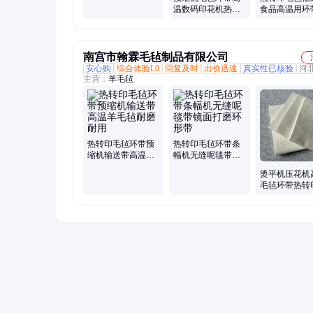
轴套环形食品带烫
温数码印花机热转
食品高温用环
平输送带
印环形无缝毛毡呢
水滚筒套头芳
带复合机
毡带
南宫市翰霖毛毡制品有限公司
安心购
综合体验L0
回复及时
出价迅速
真实性已核验
河
主营：
羊毛毡
热转印毛毡环带预
热转印毛毡环带条
缩机输送带高温羊
幅机无缝呢毯带镜
毛毡耐磨耐用
面打磨环形带
烫平机压花机
毛毡环带热转
毯输送带定制