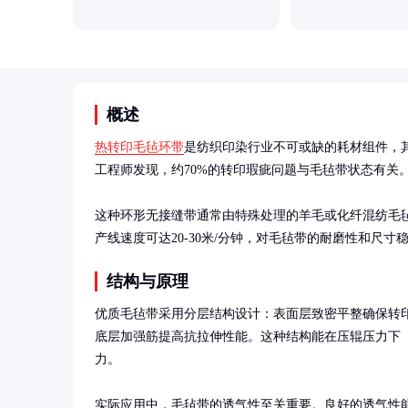
概述
热转印毛毡环带
是纺织印染行业不可或缺的耗材组件，
工程师发现，约70%的转印瑕疵问题与毛毡带状态有关。
这种环形无接缝带通常由特殊处理的羊毛或化纤混纺毛毡制
产线速度可达20-30米/分钟，对毛毡带的耐磨性和尺寸
结构与原理
优质毛毡带采用分层结构设计：表面层致密平整确保转
底层加强筋提高抗拉伸性能。这种结构能在压辊压力下（通常5
力。

实际应用中，毛毡带的透气性至关重要。良好的透气性