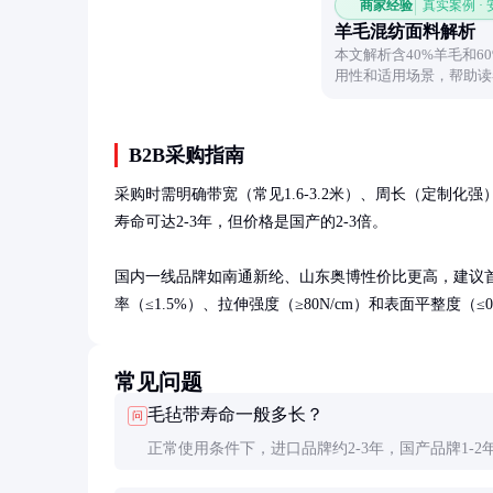
商家经验
真实案例 ·
羊毛混纺面料解析
本文解析含40%羊毛和
用性和适用场景，帮助读
点。
B2B采购指南
采购时需明确带宽（常见1.6-3.2米）、周长（定制化强）和厚
寿命可达2-3年，但价格是国产的2-3倍。

国内一线品牌如南通新纶、山东奥博性价比更高，建议首
率（≤1.5%）、拉伸强度（≥80N/cm）和表面平整度（≤0.
常见问题
毛毡带寿命一般多长？
问
正常使用条件下，进口品牌约2-3年，国产品牌1-2
际寿命受使用温度、清洁频率和张力影响很大，高