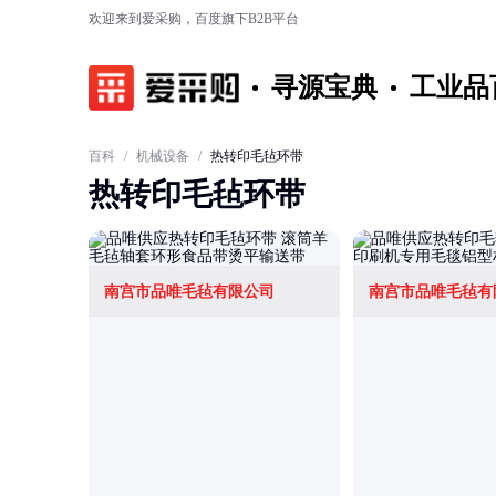
欢迎来到爱采购，百度旗下B2B平台
寻源宝典
工业品
百科
/
机械设备
/
热转印毛毡环带
热转印毛毡环带
南宫市品唯毛毡有限公司
南宫市品唯毛毡有