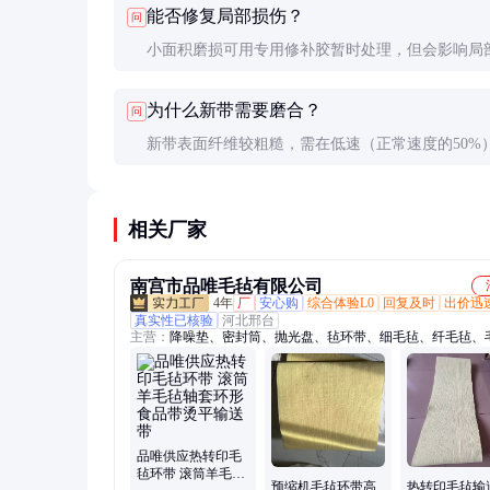
能否修复局部损伤？
问
工作环境可能缩短至6-8个月。
小面积磨损可用专用修补胶暂时处理，但会影响局
质量。大面积损伤建议整体更换，修补后的毛毡带
为什么新带需要磨合？
问
复原有性能。
新带表面纤维较粗糙，需在低速（正常速度的50%
温（低20-30℃）下运行8-12小时使表面纤维自然
这对延长使用寿命很关键。
相关厂家
南宫市品唯毛毡有限公司
4年
厂
安心购
综合体验L0
回复及时
出价迅
真实性已核验
河北邢台
主营：
降噪垫、密封筒、抛光盘、毡环带、细毛毡、纤毛毡、
轮、隔热垫、毛毡包、针刺棉、除尘袋、防寒毡、隔音板、减
预氧丝、滑注油、分切机、主题板、吸音毡、防尘毡、羊毛套
棚、滚筒套、印花机、针扎板
品唯供应热转印毛
毡环带 滚筒羊毛毡
预缩机毛毡环带高
热转印毛毡输