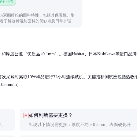
 安全可信
60%聚酯纤维的面料特性，包括其保暖性、耐
者了解这种混纺面料的优缺点及日常护理要
度公差（优质品±0.1mm）。德国Habitat、日本Nishikawa等进口品牌
次采购时索取10米样品进行72小时连续试机。关键指标测试应包括热收
05mm/m）。
如何判断需要更换？
问
年。实
出现以下情况需更换：厚度不均＞0.3mm、表面硬化开
温连续
裂、弹性明显下降、边缘严重起毛或出现永久性压痕影响