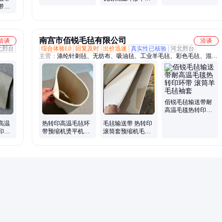
带吸
毡带热转印呢输送
纶毛
带抗高温毡毯
南宫市佰锐毛毡有限公司
洽谈
洽谈
北邢台
综合体验L0
回复及时
出价迅速
真实性已核验
河北邢台
主营：
涤纶针刺毡、无纺布、吸油毡、工业羊毛毡、彩色毛毡、混纺
羊毛毡、毛毡条、毛毡垫圈、背胶毛毡、毛毡筒、异形毛毡、吸油棉
佰锐毛毡输送带耐
高温毛毯热转印环
带 滚筒羊毛毡袖套
高温
热转印高温毛毡环
毛毡输送带 热转印
印呢
带预缩机烫平机毛
滚筒套预缩机毛毡
耐用
毡带热升华传送带
环带无缝毛毡呢带
毛毯