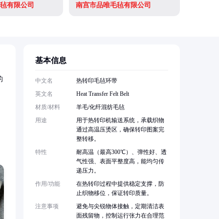
毡有限公司
南宫市品唯毛毡有限公司
南宫市品
基本信息
的
中文名
热转印毛毡环带
英文名
Heat Transfer Felt Belt
材质/材料
羊毛/化纤混纺毛毡
用途
用于热转印机输送系统，承载织物
通过高温压烫区，确保转印图案完
整转移。
特性
耐高温（最高300℃）、弹性好、透
气性强、表面平整度高，能均匀传
递压力。
作用/功能
在热转印过程中提供稳定支撑，防
止织物移位，保证转印质量。
注意事项
避免与尖锐物体接触，定期清洁表
面残留物，控制运行张力在合理范