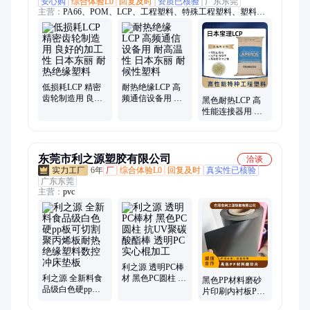
安心购
综合体验L0
回复及时
资质已核验
广东东莞
主营：
PA66、POM、LCP、工程塑料、特殊工程塑料、塑料树
脂、PPS、TPEE、PBT、PP、PMMA、PC、TPV、TPU、
PA46、ABS、PCTG、PTFE、PA12、PSU、PEEK、PPSU、
PPO、PA9T、PVDF
低损耗LCP 精密
耐热绝缘LCP 高
齿轮制造用 良好
频通信设备用 耐
黑色耐热LCP 高
的加工性 日本东
高温性 日本东丽
性能连接器用 优
丽 耐热绝缘塑料
耐候性塑料
异机械强度 日本
宝理 电绝缘塑料
东莞市利之源塑胶有限公司
洽谈
6年
厂
综合体验L0
回复及时
真实性已核验
广东东莞
主营：
pvc
利之源 透明PC棒
利之源 全新料食
材 黑色PC圆柱 抗
黑色PP材料磨砂
品级白色硬pp板
UV聚碳酸酯棒 透
片印刷内衬板PP
可切割聚丙烯板
明PC实心棍加工
片材卷料pp片材