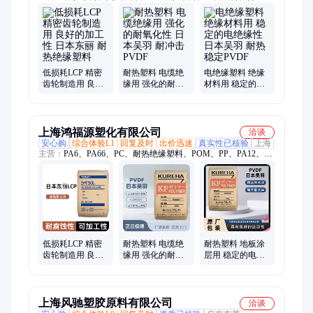
料、PC塑料、POM塑胶原料、PA66塑胶原料、进口工程塑胶原
料、弹性体材料、聚甲醛、尼龙、PA66、铁氟龙、COC塑胶原
料、PC塑胶原料、马来酸酐接枝塑胶原料、金属粘结塑胶原
料、铝铁金属牢固粘结塑胶原料、食品级聚烯烃塑胶原料、新能
源铝塑膜粘结聚烯烃塑胶原料、马来酸酐接枝原料
低损耗LCP 精密
耐热塑料 电缆绝
电绝缘塑料 绝缘
齿轮制造用 良好
缘用 强化的耐氧
材料用 稳定的电
的加工性 日本东
化性 日本吴羽 耐
绝缘性 日本吴羽
丽 耐热绝缘塑料
冲击PVDF
耐热稳定PVDF
上海鸿福源塑化有限公司
洽谈
安心购
综合体验L1
回复及时
出价迅速
真实性已核验
上海
主营：
PA6、PA66、PC、耐热绝缘塑料、POM、PP、PA12、
PET、PPS、POE、TPU、EVA、尼龙、聚甲醛、聚丙烯、热塑
性弹性体、耐高温尼龙、聚乙烯、高密度聚乙烯、低密度聚乙
烯、PEEK、PVDF、聚碳酸酯、PMMA、SEBS
低损耗LCP 精密
耐热塑料 电缆绝
耐热塑料 地板涂
齿轮制造用 良好
缘用 强化的耐氧
层用 稳定的电绝
的加工性 日本东
化性 日本吴羽 耐
缘性 日本吴羽 耐
丽 耐热绝缘塑料
冲击PVDF
冲击PVDF
上海风驰塑胶原料有限公司
洽谈