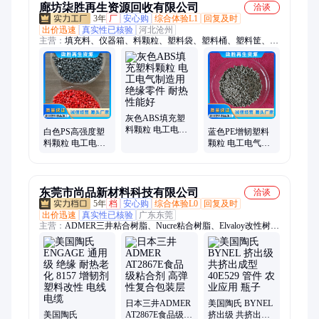
廊坊柒胜再生资源回收有限公司
洽谈
3年
厂
安心购
综合体验L1
回复及时
出价迅速
真实性已核验
河北沧州
主营：
填充料、仪器箱、料颗粒、塑料袋、塑料桶、塑料筐、塑
料颗、塑料盒、塑料配件、吸收剂、灰色abs、碳纤维、爽滑
剂、农机具、树脂瓦、无纺布、聚乙烯、排水管、制作灯罩、注
塑颗粒、抗静电剂、家具管材、电线电缆、环保颗粒、家用电源
灰色ABS填充塑
料颗粒 电工电气
白色PS高强度塑
蓝色PE增韧塑料
制造用 绝缘零件
料颗粒 电工电气
颗粒 电工电气制
耐热性能好
制造用 绝缘零件
造用 绝缘零件 耐
耐热性能好
热性能好
东莞市尚品新材料科技有限公司
洽谈
5年
档
安心购
综合体验L0
回复及时
出价迅速
真实性已核验
广东东莞
主营：
ADMER三井粘合树脂、Nucre粘合树脂、Elvaloy改性树
脂、塑料改性、接枝GMA、马来酸酐接枝、PP马来酸酐接枝、
PE接枝马来酸酐、Surlyn沙林树脂
日本三井ADMER
美国陶氏 BYNEL
美国陶氏
AT2867E食品级粘
挤出级 共挤出成