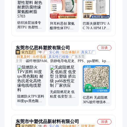
纺织涂层油漆专
拜耳科思创 聚氨
巴斯夫搪塑TPU A
用TPU 热塑性塑
酯弹性体TPU
C 70 A HPM LP
料 耐热耐磨防腐
UB60D 耐低温 高
9277 本色圆形脂
绝缘 聚氨酯树脂
强度 耐磨型tpu塑
肪族耐刮擦原料
5703
料粒子
东莞市亿思科塑胶有限公司
洽谈
7年
厂
安心购
综合体验L0
真实工厂
回复及时
出价迅速
真实性已核验
广东东莞
主营：
碳纤增强PA66、防静电导电尼龙、PPS、pps塑料、lcp塑
料、PEI、PEEK、黑色加纤PEI、pps塑胶、咖啡色pps、黑色
pps、lcp塑胶、环保pps、pa6塑胶、pei塑胶、耐磨pa6、pa66塑
胶、导电peek、pa9t塑胶、pa6t塑胶、高温pa6t
无卤阻燃尼龙 低
阻燃防火TPV原料
粘度 低变型 注塑
亿思科 无卤阻燃
80度tpv黑色颗粒
级 挤出级 pa66改
30%玻纤增强本色
耐热抗老化高绝
性定制 厂家供应
LCP 热稳定 高韧
缘电线电缆塑料
性 按需改性定制
东莞市中塑优品新材料有限公司
洽谈
2年
档
安心购
综合体验L2
回复及时