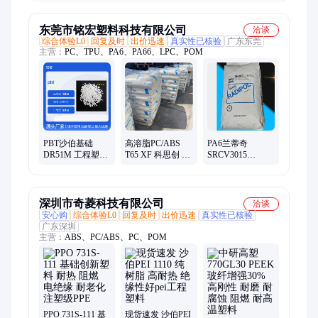
耐热绝缘塑料数
批发胶片压痕机
控冲床垫板
东莞市铭宏塑料科技有限公司
洽谈
综合体验L0
回复及时
出价迅速
真实性已核验
广东东莞
主营：
PC、TPU、PA6、PA66、LPC、POM
PBT沙伯基础
高溶脂PC/ABS
PA6兰蒂奇
DR51M 工程塑料
T65 XF 科思创 合
SRCV3015
耐热老化 绝缘优
金材料 注射成型
SRCV3515 增强级
良
t65 Xf 聚碳酸酯
注塑级 玻纤增强
高强度
深圳市奇菱科技有限公司
洽谈
安心购
综合体验L0
回复及时
出价迅速
真实性已核验
广东深圳
主营：
ABS、PC/ABS、PC、POM
PPO 731S-111 基
现货速发 沙伯PEI