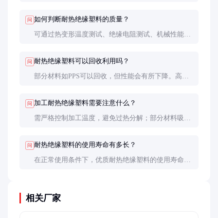
更高温度下保持性能稳定，且具有更好的电绝缘性，
但成本也更高。
如何判断耐热绝缘塑料的质量？
问
可通过热变形温度测试、绝缘电阻测试、机械性能测
试等方法评估。建议查看材料的UL认证和第三方检
测报告。
耐热绝缘塑料可以回收利用吗？
问
部分材料如PPS可以回收，但性能会有所下降。高端
材料如PEEK回收难度较大，通常建议专业处理。
加工耐热绝缘塑料需要注意什么？
问
需严格控制加工温度，避免过热分解；部分材料吸湿
性强，加工前需充分干燥；模具设计要考虑材料的高
收缩率。
耐热绝缘塑料的使用寿命有多长？
问
在正常使用条件下，优质耐热绝缘塑料的使用寿命可
达10年以上，但具体取决于工作环境和应力水平。
相关厂家