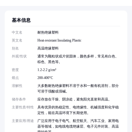
基本信息
中文名
耐热绝缘塑料
英文名
Heat-resistant Insulating Plastic
别名
高温绝缘塑料
外观/性状
通常为颗粒状或片状固体，颜色多样，常见有白色、
棕色、黑色等。
密度
1.2-2.2 g/cm³
熔点
200-400°C
溶解性
大多数耐热绝缘塑料不溶于水和一般有机溶剂，部分
可溶于强酸或强碱。
储存条件
应存放在干燥、阴凉处，避免阳光直射和高温。
主要性质/特性
具有优异的热稳定性、电绝缘性、机械强度和化学稳
定性，能在高温环境下长期使用。
主要应用/用途
广泛应用于电子电气、航空航天、汽车工业、家用电
器等领域，如电线电缆绝缘层、电子元件封装、高温