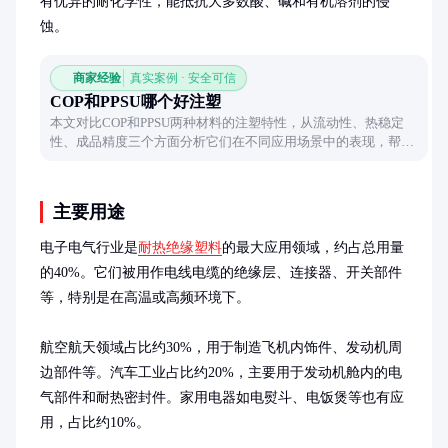
有优异的耐化学性，能抵抗大多数酸、碱和有机溶剂的侵
蚀。
商家经验
真实案例 · 安全可信
COP和PPSU哪个好注塑
本文对比COP和PPSU两种材料的注塑特性，从流动性、热稳定
性、成品精度三个方面分析它们在不同应用场景中的表现，帮助
工程师根据需求选择合适的材料。
主要用途
电子电气行业是
耐热绝缘塑料
的最大应用领域，约占总用量
的40%。它们被用作电线电缆的绝缘层、连接器、开关部件
等，特别是在高温或高频环境下。

航空航天领域占比约30%，用于制造飞机内饰件、发动机周
边部件等。汽车工业占比约20%，主要用于发动机舱内的电
气部件和耐热密封件。家用电器如电熨斗、电饭煲等也有应
用，占比约10%。