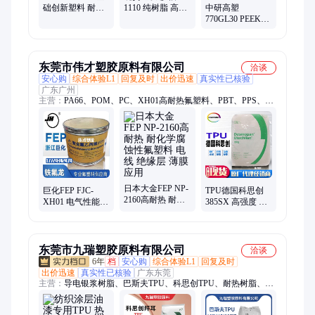
础创新塑料 耐热
1110 纯树脂 高耐
中研高塑
阻燃 电绝缘 耐老
热 绝缘性好pei工
770GL30 PEEK玻
化 注塑级PPE
程塑料
纤增强30% 高刚
性 耐磨 耐腐蚀 阻
燃 耐高温塑料
东莞市伟才塑胶原料有限公司
洽谈
安心购
综合体验L1
回复及时
出价迅速
真实性已核验
广东广州
主营：
PA66、POM、PC、XH01高耐热氟塑料、PBT、PPS、
LCP、PA9T、ABS、PC/ABS、PC/PBT、POE、EVA
日本大金FEP NP-
巨化FEP FJC-
TPU德国科思创
2160高耐热 耐化
XH01 电气性能优
385SX 高强度 撕
学腐蚀性氟塑料
异 耐腐蚀 高耐热
裂性好 拉伸性好
电线 绝缘层 薄膜
氟塑料 电缆 绝缘
3C产品零部件应
应用
层应用
用
东莞市九瑞塑胶原料有限公司
洽谈
6年
档
安心购
综合体验L1
回复及时
出价迅速
真实性已核验
广东东莞
主营：
导电银浆树脂、巴斯夫TPU、科思创TPU、耐热树脂、亨
斯迈TPU、路博润TPU、peek薄膜、peek网布、高温尼龙、高温
pc、油墨树脂、PPSU