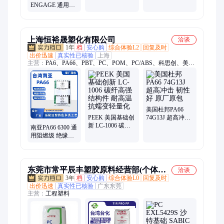
ENGAGE 通用级
合剂 高弹性复合
型 40E529 管件 农
绝缘 耐热老化
包装层
业应用 瓶子
8157 增韧剂 塑料
改性 电线电缆
上海恒裕晟塑化有限公司
洽谈
1年
档
安心购
综合体验L2
回复及时
出价迅速
真实性已核验
上海
主营：
PA6、PA66、PBT、PC、POM、PC/ABS、科思创、美国
杜邦、日本宝理、日本东丽、日本旭化成
美国杜邦PA66
PEEK 美国基础创
74G13J 超高冲击
新 LC-1006 碳纤
韧性好 原厂原包
南亚PA66 6300 通
高强结构件 耐高
用阻燃级 绝缘耐
温抗蠕变轻量化
热电子电器专用
工程塑料
东莞市常平辰丰塑胶原料经营部(个体工
洽谈
3年
档
安心购
综合体验L0
回复及时
商户)
出价迅速
真实性已核验
广东东莞
主营：
工程塑料