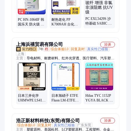
PC EXL5429S 沙
PC HN-1064IF 韩
耐热老化 PP
特基础 SABIC 玻
国乐天 防火级 高
K7009AH 台化
纤 增强 非氯非溴
耐热 聚碳酸酯
TIRIPRO 高冲击
阻燃 抗UV级
INFINO塑料 绝缘
高刚性 日用品 电
性好
池盒 小家电
上海浜禧贸易有限公司
洽谈
7年
档
综合体验L0
回复及时
真实性已核验
上海
主营：
导电材料、耐磨材料、红外光穿透、医疗塑料、汽车塑
料、高温塑料、抗静电塑料、生物基塑料、PP、PE、ABS、
POM、PBT、PC、PA、PMMA、EVA、PEI、PPS、ETFE、
PTFE、POE
日本三井化学
日本旭硝子 ETFE
Hifax TYC 1152P
UHMWPE LS4140
Fluon LM-ETFE
YGYA BLACK 利
/ L4420 / 540RU /
720AP 阻燃绝缘
安德巴塞尔 汽车
240S 耐热绝缘塑
耐热塑料
电子 冲击性能好
料
浩正新材料科技(东莞)有限公司
洽谈
综合体验L0
回复及时
真实性已核验
广东东莞
主营：
塑胶原料、美国杜邦、LCP塑胶原料、工程塑料、合金塑