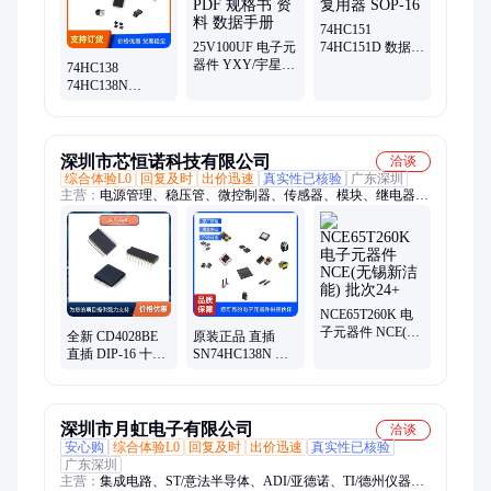
74HC151
25V100UF 电子元
74HC151D 数据选
器件 YXY/宇星源
择器/多路复用器
74HC138
PDF 规格书 资料
SOP-16
74HC138N
数据手册
SN74HC138N三
八译码器解码器
DIP IC芯片
深圳市芯恒诺科技有限公司
洽谈
综合体验L0
回复及时
出价迅速
真实性已核验
广东深圳
主营：
电源管理、稳压管、微控制器、传感器、模块、继电器、
集成电路、稳压器、电容、控制器、连接器、储存IC、MOS
管、模数转换芯片ADC、逻辑器件
NCE65T260K 电
子元器件 NCE(无
全新 CD4028BE
原装正品 直插
锡新洁能) 批次
直插 DIP-16 十进
SN74HC138N 逻
24+
制译码器编码器
辑电路 译码器/数
IC 逻辑芯片
据选择器DIP-16
深圳市月虹电子有限公司
洽谈
安心购
综合体验L0
回复及时
出价迅速
真实性已核验
广东深圳
主营：
集成电路、ST/意法半导体、ADI/亚德诺、TI/德州仪器、