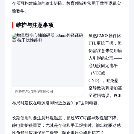
存器可构建简单的输出矩阵。教育领域则常用于数字逻辑实
验教学。
维护与注意事项
虽然CMOS器件比
TTL更抗干扰，但
仍需注意未使用输
入引脚的处理——
必须接固定电平
（VCC或
GND），避免悬
空导致功耗增加甚
恩晓电气(昆明)有限公司
至逻辑错误。PCB
布局时建议在电源引脚附近放置0.1μF去耦电容。

长期使用时要注意环境温度，超过85℃可能导致性能下降。
静电防护很重要，尤其是存储和手工焊接时。输出端驱动感
性负载时应加保护二极管，防止电压尖峰损坏芯片。