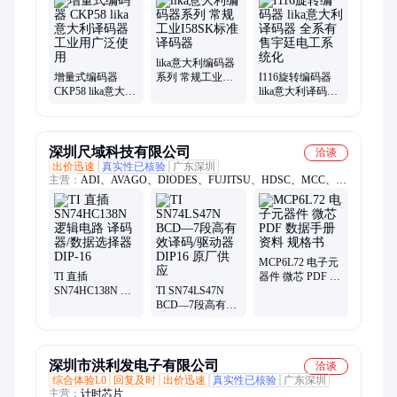
lika意大利编码器
增量式编码器
系列 常规工业
I116旋转编码器
CKP58 lika意大利
I58SK标准译码器
lika意大利译码器
译码器 工业用广
全系有售宇廷电
泛使用
工系统化
深圳尺域科技有限公司
洽谈
出价迅速
真实性已核验
广东深圳
主营：
ADI、AVAGO、DIODES、FUJITSU、HDSC、MCC、
ON、QUECTEL、SGMICRO、ST、U-BLOX、MICROCHIP
MCP6L72 电子元
TI 直插
器件 微芯 PDF 数
SN74HC138N 逻
TI SN74LS47N
据手册 资料 规格
辑电路 译码器/数
BCD—7段高有效
书
据选择器DIP-16
译码/驱动器
DIP16 原厂供应
深圳市洪利发电子有限公司
洽谈
综合体验L0
回复及时
出价迅速
真实性已核验
广东深圳
主营：
计时芯片