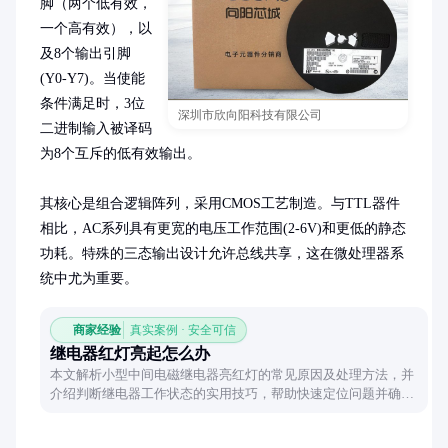
脚（两个低有效，
一个高有效），以
及8个输出引脚
(Y0-Y7)。当使能
条件满足时，3位
深圳市欣向阳科技有限公司
二进制输入被译码
为8个互斥的低有效输出。

其核心是组合逻辑阵列，采用CMOS工艺制造。与TTL器件
相比，AC系列具有更宽的电压工作范围(2-6V)和更低的静态
功耗。特殊的三态输出设计允许总线共享，这在微处理器系
统中尤为重要。
商家经验
真实案例 · 安全可信
继电器红灯亮起怎么办
本文解析小型中间电磁继电器亮红灯的常见原因及处理方法，并
介绍判断继电器工作状态的实用技巧，帮助快速定位问题并确保
设备正常运行。