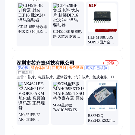
CD4516BE 计数器
封装DIP16 批次
CD4520BE 集成电
24+ 译码驱动器
路 大芯片 封装
HLF MT8870DS
DIP16 批次24+ 译
SOP18 国产全新
码驱动器
音调译码器 接口
芯片
深圳市芯齐壹科技有限公司
洽谈
安心购
综合体验L1
回复及时
出价迅速
真实性已核验
广东深圳
主营：
芯片、电源芯片、逻辑器件、汽车芯片、集成电路、TI德
州仪器、JW杰华特、ETA鈺泰、电子元器件、传感器、电源控
制、MOSFET场效应管、视频放大器、触摸IC、芯洲科技
(SCT)、DIODES美台、MPS芯源
SGM圣邦微
74AHC595XTS16G/TR
AK4621EF-E2
74AHC595
RS324XQ
AK4621EF
TSSOP-16 移位寄
RS324X RS324
VSOP30 AKM旭
存器 原装正品
SOP14 RUNIC润
化成 音频编译码
石 运算放大器 原
器 正品现货