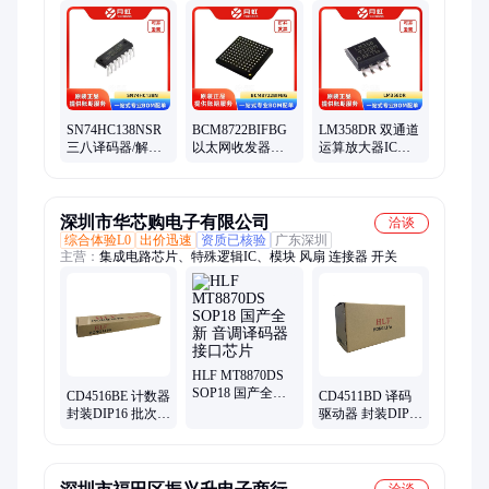
NXP/恩智浦、ON/安森美
SN74HC138NSR
BCM8722BIFBG
LM358DR 双通道
三八译码器/解码
以太网收发器芯
运算放大器IC芯
器芯片 TI 封装
片 BROADCOM/
片 TI/德州仪器 封
SOP-16 批次24+
博通 封装BGA 批
装SOP-8 批次24+
次24+
深圳市华芯购电子有限公司
洽谈
综合体验L0
出价迅速
资质已核验
广东深圳
主营：
集成电路芯片、特殊逻辑IC、模块 风扇 连接器 开关
HLF MT8870DS
SOP18 国产全新
CD4516BE 计数器
CD4511BD 译码
音调译码器 接口
封装DIP16 批次
驱动器 封装DIP16
芯片
24+ 译码驱动器
批次24+ 电子元器
件 大芯片