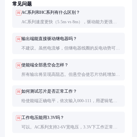
常见问题
AC系列和HC系列有什么区别？
问
AC系列速度更快（5.5ns vs 8ns），驱动能力更强
（24mA vs 8mA），但功耗略高。HC系列适合普通应
用，AC系列适合高速系统。
输出端能直接驱动继电器吗？
问
不建议。虽然电流够，但继电器线圈的反电动势可能
损坏芯片。应加续流二极管或使用晶体管驱动。
使能端全部悬空会怎样？
问
所有输出将呈现高阻态。但悬空会使芯片功耗增加，
可能引起系统不稳定，必须接固定电平。
如何测试芯片是否正常工作？
问
给使能端正确电平，依次输入000-111，用逻辑笔或
示波器检查对应输出端是否变低，其他保持高电平。
工作电压能用3.3V吗？
问
可以。AC系列支持2-6V宽电压，3.3V下工作正常，
但开关速度会比5V时稍慢。