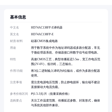
基本信息
中文名
HD74AC138FP-E译码器
英文名
HD74AC138FP-E
材质/材料
硅基CMOS集成电路
用途
用于数字系统中作为地址译码器或多路分配器，常见
于微处理器系统、存储器接口和数字信号处理电路。
特性
高速CMOS工艺，典型传播延迟5.5ns，宽工作电压范
围(2V-6V)，低功耗，三态输出。
作用/功能
将3位二进制输入译码为8位输出，或作为多路分配器
使用。
注意事项
需注意电源电压范围，防止静电损坏，输出端不建议
直接驱动大电流负载。
参考价格区间
约1.5-3元/片（批量采购价格）
选购要点
关注工作温度范围、传播延迟参数、封装形式，确保
与系统其他部件兼容。