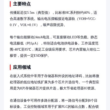
主要特点
传播延迟仅5.5ns（典型值），比标准HC系列快约40%，适
合高速数字系统。输出电压摆幅接近电源轨（VOH≈VCC-
0.1V，VOL≈0.1V），噪声容限优异。

每个输出能驱动24mA电流，可直接驱动LED等负载。静态
电流极低（约1μA），特别适合电池供电设备。工作温度范
围-40℃至85℃，满足工业级应用要求。芯片内置输入钳位二
极管，提供一定ESD保护。
应用领域
在嵌入式系统中常用于存储器和外设的地址译码，比如将微
处理器的低位地址线扩展为多个芯片片选信号。一个典型应
用是为8片存储器芯片提供片选，极大节省处理器IO资源。

在通信设备中可用作多路分配器，将一路信号分配到8个目
标设备。工业控制领域常用于扩展PLC的输出点数，配合锁