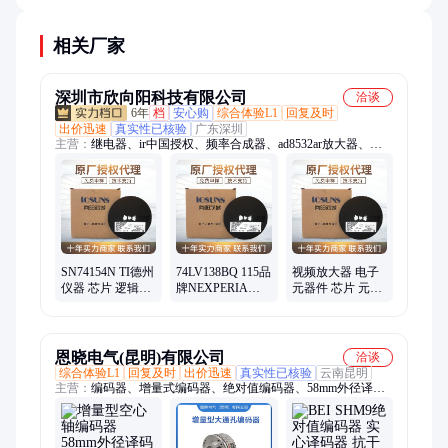
相关厂家
深圳市欣向阳科技有限公司
洽谈
6年
档
安心购
综合体验L1
回复及时
出价迅速
真实性已核验
广东深圳
主营：
继电器、ir中国授权、频率合成器、ad8532ar放大器、
ad828arz放大器、ad829jrz放大器、ad818arz放大器、ad8031arz放
大器、ad8058arz放大器、ad8532arz放大器、ad8001arz放大器、
ad8307arz放大器、ad8651armz放大器、ad8099ardz放大器、
ad8534aruz放大器、ad706jr通用运放、op42gsz精密运放、
op90gpz通用运放、ad8417brmz放大器、op07csz精密运放、
ad712jrz精密运放、hmc326ms8ge放大器、op490gsz通用运放、
op162gsz精密运放、ad848jrz通用运放
SN74154N TI德州
74LV138BQ 115品
视频放大器 电子
仪器 芯片 逻辑芯
牌NEXPERIA芯
元器件 芯片 元器
片 - 74系列 译码
片 3-8线译码器/信
件 电子元器件 元
器
号分离器
器件 封装贴片 批
DHVQFN16
次25+
恩晓电气(昆明)有限公司
洽谈
综合体验L1
回复及时
出价迅速
真实性已核验
云南昆明
主营：
编码器、增量式编码器、绝对值编码器、58mm外径译码
器、倾角传感器