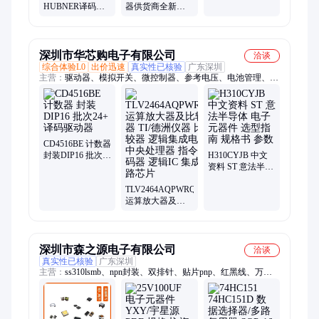
40-T德国全新原装
HUBNER译码器
器供货商全新原
保证
ASPAH 60 KK-
装正品进口优势
13-FG-
8192/8192G
深圳市华芯购电子有限公司
洽谈
综合体验L0
出价迅速
真实性已核验
广东深圳
主营：
驱动器、模拟开关、微控制器、参考电压、电池管理、视
频开关ic、仪表放大器、音频放大器、开关稳压器、数字隔离
器、精密放大器、运算放大器、点火控制器、开关控制器、可编
程门阵列、接口集成电路、电容电阻
CD4516BE 计数器
封装DIP16 批次
H310CYJB 中文
24+ 译码驱动器
资料 ST 意法半导
体 电子元器件 选
TLV2464AQPWRQ1
型指南 规格书 参
运算放大器及比
数
较器 TI/德洲仪器
比较器 逻辑集成
电路 中央处理器
指令译码器 逻辑
深圳市森之源电子有限公司
洽谈
IC 集成电路芯片
真实性已核验
广东深圳
主营：
ss310lsmb、npn封装、双排针、贴片pnp、红黑线、万能
板、ss320smaf、稳压管、保护管、电池盒、丝印lyy、散热片、
电阻带、锂电池、玻纤板、ss510lsmb、散热器、led灯具、扩展
板、抑制管、接线片、放大器、定时器、6a10do-27、ss54lsmbf