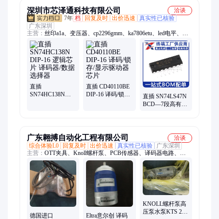
装正品现货
深圳市芯泽通科技有限公司
洽谈
7年
档
回复及时
出价迅速
真实性已核验
广东深圳
主营：
丝印a1a、变压器、cp2296gmm、ka7806etu、led电平、锂
电池、贴片mcu、丝印g3q、bcx5616ta、ax3514asa、cbb电容、
sa7527str、tpf144-vr、wm8746eds、丝印cbz、ww1贴片、
pca9535pw、封装bga、74vhc08mx、ws05-4r2p、ssm3j09fu、
rpf09040b、贴片bga、mb15024gp、ssm3k16fv
直插
直插 CD40110BE
SN74HC138N
DIP-16 译码/锁存/
直插 SN74LS47N
DIP-16 逻辑芯片
显示驱动器芯片
BCD—7段高有效
译码器/数据选择
译码/驱动器 DIP-
器
16
广东翱搏自动化工程有限公司
洽谈
综合体验L0
回复及时
出价迅速
真实性已核验
广东深圳
主营：
OTT夹具、Knoll螺杆泵、PCB传感器、译码器电路、
ADDI模块、ophir激光功率计、hbm扭矩传感器、霍纳hohner编码
器、Haskel泵、Zimmer钳制器
KNOLL螺杆泵高
压泵水泵KTS 20-
德国进口
Eltra意尔创 译码