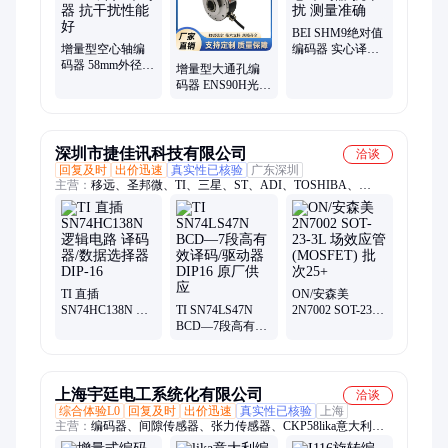
BEI SHM9绝对值
增量型空心轴编
编码器 实心译码
码器 58mm外径译
器 抗干扰 测量准
增量型大通孔编
码器 抗干扰性能
确
码器 ENS90H光学
好
增量工业级译码
器
深圳市捷佳讯科技有限公司
洽谈
回复及时
出价迅速
真实性已核验
广东深圳
主营：
移远、圣邦微、TI、三星、ST、ADI、TOSHIBA、
LINERA、MuRATA、MB85RS64TP、lc86licek、发光二极管
TI 直插
ON/安森美
SN74HC138N 逻
TI SN74LS47N
2N7002 SOT-23-
辑电路 译码器/数
BCD—7段高有效
3L 场效应管
据选择器DIP-16
译码/驱动器
(MOSFET) 批次
DIP16 原厂供应
25+
上海宇廷电工系统化有限公司
洽谈
综合体验L0
回复及时
出价迅速
真实性已核验
上海
主营：
编码器、间隙传感器、张力传感器、CKP58lika意大利译
码器、压力传感器、风压传感器、张力控制器、定位系统