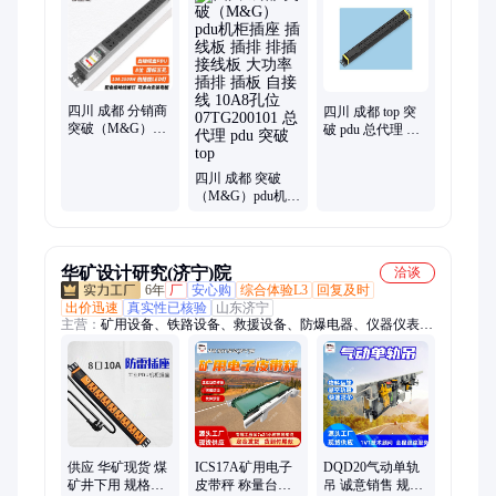
四川 成都 分销商
四川 成都 top 突
突破（M&G）安
破 pdu 总代理 突
推 MG37-2L PDU
破（M&G）pdu机
机柜插座/10A自
柜插座 插线板 插
四川 成都 突破
接线
排 接线板 大功率
（M&G）pdu机柜
插排 10A输出国
插座 插线板 插排
标小五孔 自接线
排插 接线板 大功
16A输入8孔位
率插排 插板 自接
07TG130602
线 10A8孔位
华矿设计研究(济宁)院
洽谈
07TG200101 总代
6年
厂
安心购
综合体验L3
回复及时
理 pdu 突破 top
出价迅速
真实性已核验
山东济宁
主营：
矿用设备、铁路设备、救援设备、防爆电器、仪器仪表、
路面机械、工程机械
供应 华矿现货 煤
ICS17A矿用电子
DQD20气动单轨
矿井下用 规格齐
皮带秤 称量台式
吊 诚意销售 规格