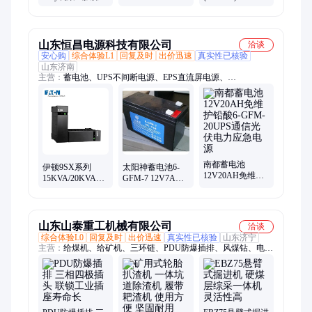
EPDU1016B-GB8
EPDU1016B-
DJM12120S 12V-
个国标10A接口
GB+输入线10A-
120AH工业免维
C19
护蓄电池 UPS电
源
山东恒昌电源科技有限公司
洽谈
安心购
综合体验L1
回复及时
出价迅速
真实性已核验
山东济南
主营：
蓄电池、UPS不间断电源、EPS直流屏电源、
MBP20KPDU、通信电源、UPS蓄电池、UPS电源、太阳能蓄电
池、储能蓄电池、免维护蓄电池
南都蓄电池
伊顿9SX系列
太阳神蓄电池6-
12V20AH免维护
15KVA/20KVA基
GFM-7 12V7AH
铅酸6-GFM-
础型维护旁路接
门禁消防电动喷
20UPS通信光伏电
线端子+插座
雾器电专用
力应急电源
MBP20KPDU
山东山泰重工机械有限公司
洽谈
综合体验L0
回复及时
出价迅速
真实性已核验
山东济宁
主营：
给煤机、给矿机、三环链、PDU防爆插排、风煤钻、电话
机、单开道岔、铁路轻轨、救援枕木、制动梭车、矿用摇台、斜
井人车、右式翻车机、底卸式矿车、气动钢轨钻、锚杆调直机、
矿用扒装机、铸铁螺杆泵、轨道抬轨钳、液压复位机、铁路用尖
轨、钢轨撞轨器、液压复轨机、密闭栅栏门、防火栅栏门、翻斗
式矿车