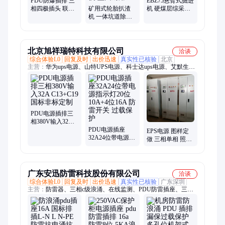
PDU防爆插排 三
EBZ75悬臂式掘进
相四极插头 联锁
矿用式轮胎扒渣
机 硬煤层综采一
工业插座寿命长
机 一体坑道除渣
体机 灵活性高
机 履带耙渣机 使
用方便 坚固耐用
北京旭祥瑞特科技有限公司
洽谈
综合体验L0
回复及时
出价迅速
真实性已核验
北京
主营：
华为ups电源、山特UPS电源、科士达ups电源、艾默生ups
电源、金武士ups电源、APCups电源、德国阳光蓄电池、理士蓄
电池、双登蓄电池、圣阳蓄电池、金武士蓄电池、山特蓄电池、
风帆蓄电池、松下蓄电池、华为通讯电源、动力源通讯电源、艾
默生通讯电源、海信精密空调、科士达精密空调、艾默生精密空
调、大金空调、机房动力环境监控单元
PDU电源插排三
相380V输入32A
C13+C19 国标非
PDU电源插座
EPS电源 图样定
标定制
32A24位带电源指
做 三相单相 照明
示灯20位10A+4位
动力型 消防应急
16A 防雷开关 过
载保护
广东安迅防雷科技股份有限公司
洽谈
综合体验L0
回复及时
出价迅速
真实性已核验
广东深圳
主营：
防雷器、三相c级浪涌、在线监测、PDU防雷插座、三合
一避雷器、防雷插座、电源防雷箱、浪涌保护器、后备保护器、
电涌保护器、网络交换机、二合一防雷器、三合一防雷器、三合
一电源保护器、网络二合一防雷器、二合一避雷器、防雷防浪涌