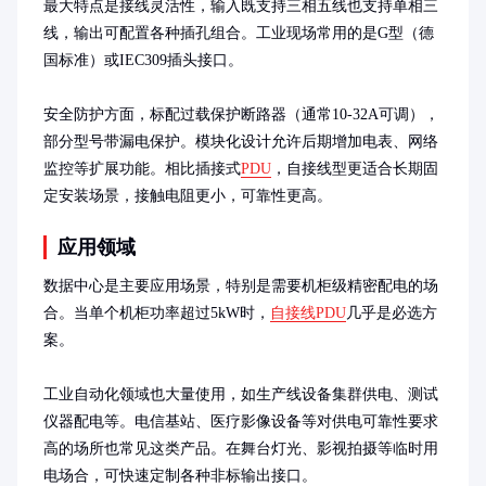
最大特点是接线灵活性，输入既支持三相五线也支持单相三
线，输出可配置各种插孔组合。工业现场常用的是G型（德
国标准）或IEC309插头接口。

安全防护方面，标配过载保护断路器（通常10-32A可调），
部分型号带漏电保护。模块化设计允许后期增加电表、网络
监控等扩展功能。相比插接式
PDU
，自接线型更适合长期固
定安装场景，接触电阻更小，可靠性更高。
应用领域
数据中心是主要应用场景，特别是需要机柜级精密配电的场
合。当单个机柜功率超过5kW时，
自接线PDU
几乎是必选方
案。

工业自动化领域也大量使用，如生产线设备集群供电、测试
仪器配电等。电信基站、医疗影像设备等对供电可靠性要求
高的场所也常见这类产品。在舞台灯光、影视拍摄等临时用
电场合，可快速定制各种非标输出接口。