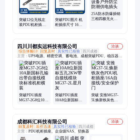
浦连接器、电源检修插座箱、突破插排、犀牛插头插座、防爆工
业连接器、插销、工业防水插头、单相三极防爆插头插座、三相
四极防爆插头插座、三相五极防爆插头插座、多芯防爆插头插座
25A防水防爆插销
三相四极无火花
突破12位无线左
突破PDU图片 机
机械设备户外防
装PDU机柜插排
柜插排尺寸 16A 8
尘防潮供电插头
自接线盒 热插拔
位国标自接线 热
指示灯 安推
插拔指示
MG37-11B
07TG130602
四川川都实运科技有限公司
洽谈
综合体验L0
回复及时
真实性已核验
四川成都
主营：
UPS电源、精密空调、蓄电池、成都突破PDU、稳压器电
源、EPS电源、直流屏模块、一体化机房、服务器机柜
突破PDU插座
突破PDU插座
突破 安推MG37-
MG37-2G8位10A
10A8位新国标五
5L焕新铁灰色
新国标孔输出带
孔2KW带自接线
PDU机柜插
自接线模块标准
模块MG37-2L星
座/16A自接线/安
机柜横装
月灰
全保护门
成都科汇科技有限公司
洽谈
回复及时
出价迅速
真实性已核验
四川成都
主营：
PDU机柜插座、企业级NAS、切换器