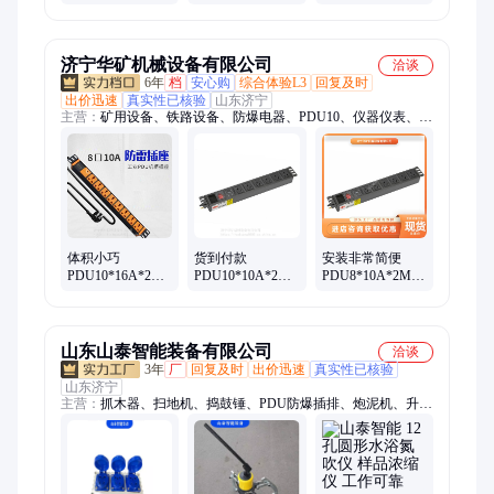
全
承载器 操作方便
多样 支持定做 井
PDU10*16A*2M
规格齐全
下运输设备
防雷插座
济宁华矿机械设备有限公司
洽谈
6年
档
安心购
综合体验L3
回复及时
出价迅速
真实性已核验
山东济宁
主营：
矿用设备、铁路设备、防爆电器、PDU10、仪器仪表、路
面机械、工程机械
体积小巧
货到付款
安装非常简便
PDU10*16A*2M
PDU10*10A*2M
PDU8*10A*2M防
防雷插排 良好导
防雷插排 体积小
雷插排 防雷防涌
电性 多用输出插
巧 双路输入 规格
保护 双路输入便
孔 重量轻
多样
利
山东山泰智能装备有限公司
洽谈
3年
厂
回复及时
出价迅速
真实性已核验
山东济宁
主营：
抓木器、扫地机、捣鼓锤、PDU防爆插排、炮泥机、升压
器、三用阀、马弗炉、减速机、配电箱、测量仪、除雪机、封孔
器、粉碎机、轨道杆、动葫芦、化线机、钻孔机、直道机、挖泥
船、取样器、切条机、鱼尾板、卷绳器、凿岩机、取样机