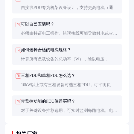
自接线PDU专为机架设备设计，支持更高电流（通常
16A起），有断路器保护和专业端子，可靠性远高于
家用插排。工业级PDU的铜排结构可长时间满负荷运
可以自己安装吗？
问
行。
必须由持证电工操作。错误接线可能导致触电或火灾
风险，且影响设备保修。专业安装包括线径选择、接
地检查、负载计算等关键步骤。
如何选择合适的电流规格？
问
计算所有负载设备的总功率（W），除以电压
（220V）得到安培数，再乘以1.2安全系数。例如
5kW负载选32A（5000÷220×1.2≈27A）。
三相PDU和单相PDU怎么选？
问
10kW以上或有三相设备时选三相PDU，可平衡负
载。单相适合小功率（＜5kW）场合，布线更简单成
本更低。
带监控功能的PDU值得买吗？
问
对于关键设备推荐选用，可实时监测每路电流、电
压、功率因数，预防过载。但价格比基础型高30-
50%，需评估预算和必要性。