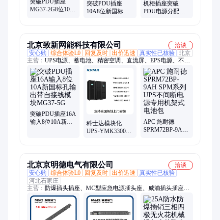
突破PDU插座
突破PDU插座
机柜插座突破
MG37-2G8位10A
10A8位新国标五
PDU电源分配单
新国标孔输出带
孔2KW带自接线
元 07TG130601、
自接线模块标准
模块MG37-2L星
8孔自接线
机柜横装
月灰
北京致新网能科技有限公司
洽谈
安心购
综合体验L0
回复及时
出价迅速
真实性已核验
北京
主营：
UPS电源、蓄电池、精密空调、直流屏、EPS电源、不间
断电源
突破PDU插座16A
输入8位10A新国
APC 施耐德
科士达模块化
标孔输出带自接
SPRM72BP-9AH
UPS-YMK3300不
线模块MG37-5G
SPM系列UPS不
间断电源机房数
间断电源专用机
据中心 并联6台
架式电池包
300KVA
北京京明德电气有限公司
洽谈
安心购
综合体验L0
回复及时
出价迅速
真实性已核验
河北石家庄
主营：
防爆插头插座、MC型应急电源插头座、威浦插头插座、
突破机柜PDU、工业接线插座、大电流插头插座、630A发电车
用插座、IEC309电连接器、工业插头插座、航空插头插座、工业
插座箱、防爆插座箱、工业电缆连接器、曼奈柯斯插头插座、威