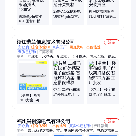
插座、scb后备保护器、控制信号防雷器、天馈避雷器、天馈浪
涌保护器、天馈信号电涌保护器、poe网络防雷器、poe监控防雷
器、二合一电涌保护器
250VAC保护柜电
机房防雷防浪涌
防浪涌pdu插座
源插座 pdu防雷插
PDU 插排 漏保过
16A 国标排插L-N
排 16a 防雷8位
载保护 多孔位机
L N-PE 防雷抗电
5KA浪涌开关规
架式安装插座
涌抗浪涌插头
格
4000W
浙江劳兰信息技术有限公司
洽谈
安心购
综合体验L0
真实工厂
回复及时
出价迅速
资质已核验
江苏苏州
主营：
理线架、水晶头、配线架、语音模块、信息面板、信息模
块、屏蔽模块、综合布线、双口面板、铜制弹起式地插、铜制平
推式地插
劳兰 二维码布线
【劳兰】 楼宇布
红外感应电子配
线 电子配线架扫
【劳兰】 智能
线架 智能PDU方
描仪 智能PDU方
PDU方案 24口超
案 随意搭配模块
案 工厂批发
五类非屏蔽配线
架 端口清晰 工厂
批发
福州兴创源电气有限公司
洽谈
安心购
综合体验L1
出价迅速
真实性已核验
福建福州
主营：
雷迅ASP防雷器、雷迅电源网络信号防雷、电源防雷器、