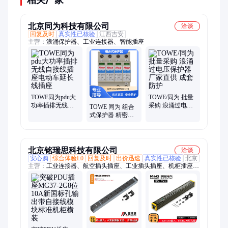
相关厂家
北京同为科技有限公司
洽谈
回复及时
真实性已核验
江西吉安
主营：
浪涌保护器、工业连接器、智能插座
TOWE同为pdu大
TOWE/同为 批量
功率插排无线自
采购 浪涌过电压
TOWE 同为 组合
接线插座电动车
保护器 厂家直供
式保护器 精密端
延长线插座
成套防护
子 阻燃外壳 稳定
可靠
北京铭瑞思科技有限公司
洽谈
安心购
综合体验L0
回复及时
出价迅速
真实性已核验
北京
主营：
工业连接器、航空插头插座、工业插头插座、机柜插座
PDU、大电流插头插座