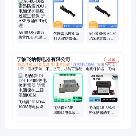
雷迅防雷PDU、防雷插座、浪涌保护器后备保护、西门子软启动
器、3RW40软起动器、3RW44软起动器、西门子变频器、西门子
定位器、ROSS电磁阀、贺德克滤芯、施耐德PLC、OBO浪涌保
护器、丹佛斯、台达变频器、SICK
A6-80-ONS雷迅
代理雷迅PDU系
A6-60-0NS A6-80-
防雷PDU /电涌保
列 ASP防雷插座
0NS现货雷迅 机
护插座 过流过载
电源转换器 浪涌
架式插座防雷器
保 护 ASP浪涌
SPD 安世杰防雷
10A 8位防雷PDU
SPD代理
器
6个3P
宁波飞纳得电器有限公司
洽谈
综合体验L0
回复及时
出价迅速
真实性已核验
安徽马鞍山
主营：
面板安装、不占空间、功能可选配、电机保护器、飞纳得
d系列、飞纳得dxxz系列、相序保护继电器、电梯专用保护器、
浪涌保护器、电涌保护器、避雷器、防雷器、电动机保护器、马
达保护器、马达控制器、缺相保护器、相序保护器、相序继电
器、电压表、电流表
飞纳得PDU-D/4-
10/385等电位避雷
飞纳得MMP-
飞纳得LH-380相
器 防雷电涌保护
5000L1电弧故障
序保护器的主要
二级浪涌OEM
保护器断相设置
功能包括 电动机
参数水泵空转控
保护装置
制器