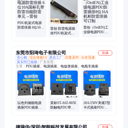
防雷器、DEHN德国盾、CITEL西岱尔、OBO防雷器、TC铁创防
雷器、光伏浪涌保护器、SPD防雷设备、低压浪涌保护器、二合
一防雷器、电源防雷器、电源防雷模块、模拟信号防雷器、电源
防雷箱、网络防雷器、机柜网络防雷器、监控防雷器
PDU机架式电源
防雷排插 6位10A
雷创（OrdEN)工
雷创 防雷电源插
国标孔带防雷功
业级电源PDU防
坐PDU机架式机
能防雷单元 --雷创
雷插排8位16A机
柜防雷插排6位
柜防雷排插 可订
16A万用孔可垂直
制
安装
东莞市阳琦电子有限公司
洽谈
安心购
综合体验L0
真实工厂
回复及时
出价迅速
真实性已核验
广东东莞
主营：
PDU插座、电源插座、电饭煲插座、电瓶车插座
以色列储能电源
英标ST-A02-005E
20A/250V美规T型
插座PDU插座模
防触电PDU带防
卡式插座PDU机
块机柜16A卡式插
护门230V13A三
柜美标插座UPS机
座45*45
孔滑入式英规插
箱大尺寸ST-A02
座
德瑞佳(深圳)智能科技发展有限公司
洽谈