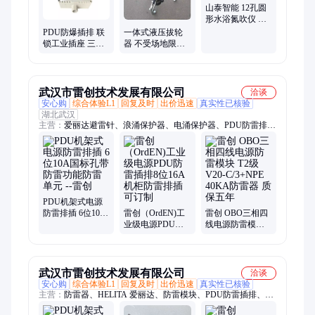
山泰智能 12孔圆
形水浴氮吹仪 样
品浓缩仪 工作可
PDU防爆插排 联
一体式液压拔轮
靠
锁工业插座 三相
器 不受场地限制
四极插头使用方
多功能三角拉马
便
武汉市雷创技术发展有限公司
洽谈
安心购
综合体验L1
回复及时
出价迅速
真实性已核验
湖北武汉
主营：
爱丽达避雷针、浪涌保护器、电涌保护器、PDU防雷排
插、电源避雷器、信号避雷器、电源防雷器、低压浪涌保护器、
防雷模块、光伏防雷器、网络防雷器、2M防雷器、二合一防雷
器、监控避雷器、提前放电避雷针、DEHN防雷器、CITEL防雷
器、电源防雷模块、信号防雷器、机架式多路防雷器、进口防雷
器、天馈防雷器、开关量防雷器、智能防雷器、摄像头防雷器
PDU机架式电源
防雷排插 6位10A
雷创（OrdEN)工
雷创 OBO三相四
国标孔带防雷功
业级电源PDU防
线电源防雷模块
能防雷单元 --雷创
雷插排8位16A机
T2级V20-
柜防雷排插 可订
C/3+NPE 40KA防
制
雷器 质保五年
武汉市雷创技术发展有限公司
洽谈
安心购
综合体验L1
回复及时
出价迅速
真实性已核验
主营：
防雷器、HELITA 爱丽达、防雷模块、PDU防雷插排、电
涌保护器、浪涌保护器、避雷针、信号隔离器、防雷设备、信号