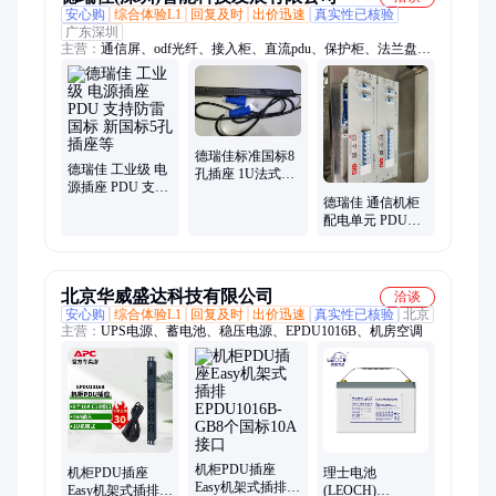
安心购
综合体验L1
回复及时
出价迅速
真实性已核验
广东深圳
主营：
通信屏、odf光纤、接入柜、直流pdu、保护柜、法兰盘、
熔接盘、光纤盒、桌面盒、电源盒、120面板、屏机柜、ups机
柜、连接头、分纤箱、适配器、分配盘、配线柜、模块vdf、连
接器、跳线架、防护柜、网络柜、通信机、配线架
德瑞佳标准国标8
德瑞佳 工业级 电
孔插座 1U法式
源插座 PDU 支持
PDU数据中心机
德瑞佳 通信机柜
防雷国标 新国标5
柜定制 左右安装
配电单元 PDU配
孔插座等
电箱 架顶电源箱
19英寸配电工程
箱
北京华威盛达科技有限公司
洽谈
安心购
综合体验L1
回复及时
出价迅速
真实性已核验
北京
主营：
UPS电源、蓄电池、稳压电源、EPDU1016B、机房空调
机柜PDU插座
机柜PDU插座
理士电池
Easy机架式插排
Easy机架式插排
(LEOCH)