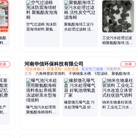
eva片材、eva泡棉、pef胶板、eva内衬、epdm海绵、隔音海绵、波浪
海绵、聚乙烯板、发泡海绵、橡胶海绵、内衬环保、eva止水板、防
尘海绵、复合pef板、防火海绵、粘贴海绵、过滤海绵、夹筋pe胶板、
橡塑海绵板、橡塑发泡板
空气过滤棉 泡沫防
聚氨酯海绵工业污
震海绵材料 聚氨酯
水处理过滤棉 活性
发泡海棉
炭空气过滤海棉
氨酯
工业污水处理过滤
抽料称
棉聚氨酯海绵 活性
 设备
炭空气过滤海棉
河南华信环保科技有限公司
洽谈
洽谈
综合体验L0
回复及时
出价迅速
真实性已核验
河南郑州
、聚
主营：
六角蜂窝斜管填料、不锈钢集水槽、S型滤砖、聚氨酯海绵填
耳塞发
料、T型滤砖、彗星式纤维滤料、曝气盘、管式曝气器、可提升曝气
机、自
器、反硝化滤池、侧向流填料、组合填料、弹性填料、纤维球滤料、
发泡生
纤维束滤料、流化床填料、MBBR填料、悬浮球填料、不锈钢堰板、
滤头、水帽、混凝土滤板、ABS模板、蜂窝斜板填料
橡胶微孔曝气盘 污
纳米生物巢柱状填
生产
曝气池污水处理用
水处理曝气器 好氧
料 工业化工污水改
泡机械
聚氨酯海棉填料鱼
池增氧盘 厂家
造立体管式柱状脱
PU耳
缸养殖果冻滤材亲
气填料
水型海绵填料