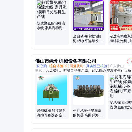
软质聚氨酯泡棉流
水线 家具海棉海绵
发泡机生产线
全自动海绵发泡机
定达高精度聚
海 绵水平连续发 泡
海绵发泡机 
机 水平流水生产线
料倒料一体化
生产厂家
佛山市绿州机械设备有限公司
安心购
综合体验L0
回复及时
真实性已核验
广东佛山
主营：
pu点胶机、鞋材自动生产线、记忆棉/座垫发泡生产设备
氨酯发泡机、聚氨酯高压发泡机、聚氨酯低压发泡机、聚氨酯
泡生产线、聚氨酯鞋垫成型机、圆盘自动生产线、弹性体浇注
结皮发泡机、pu彩钢板/屋顶板隔热连续发泡生产线、PU鞋底
产线
发泡海绵耳塞
线 聚氨酯发
绿州机械 软质隔音
生产汽车坐垫海绵
设备 记忆海棉
海绵耳塞设备 定型
的机器 高回弹海棉
塞机费用
海棉发泡生产线 聚
圆盘流水线 绿州聚
氨酯全自动
氨酯机械厂