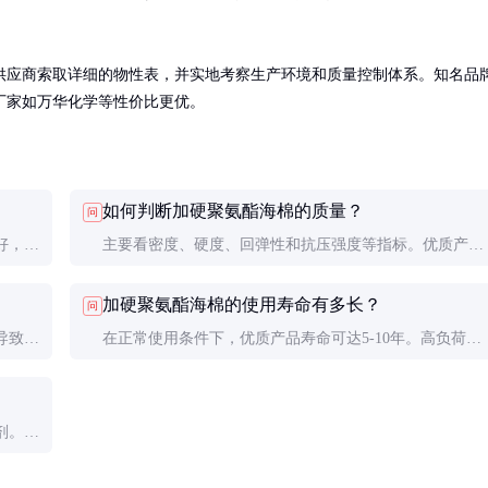
供应商索取详细的物性表，并实地考察生产环境和质量控制体系。知名品
厂家如万华化学等性价比更优。
如何判断加硬聚氨酯海棉的质量？
问
好，耐
主要看密度、硬度、回弹性和抗压强度等指标。优质产品
。
应质地均匀，无气泡或杂质，回弹性好，长期使用不变
加硬聚氨酯海棉的使用寿命有多长？
问
形。
导致性
在正常使用条件下，优质产品寿命可达5-10年。高负荷或
恶劣环境会缩短使用寿命。
剂。不