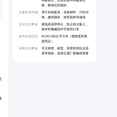
和耐磨性，优异的缓冲和吸震性
能，耐老化性能好
主要应用/用途
用于高档家具、包装材料、汽车内
饰、建筑隔音、体育器材等领域
安全注意事项
避免高温和明火，防止粉尘吸入，
操作时佩戴防护手套和口罩
参考价格区间
约100-500元/平方米（视密度和厚
度而定）
采购注意事项
关注密度、硬度、回弹性和抗压强
度等指标，选择正规厂家确保质量
色
隔