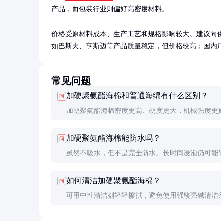
产品，而包装行业则偏好高密度材料。

价格受原材料成本、生产工艺和规格影响较大。建议向
如巴斯夫、亨斯迈等产品质量稳定，但价格较高；国内
常见问题
加硬聚氨酯海棉和普通海绵有什么区别？
问
加硬聚氨酯海棉密度更高、硬度更大，机械强度更
用性更强，适合需要高支撑性和长寿命的应用场景
加硬聚氨酯海棉能防水吗？
问
虽然不吸水，但不是完全防水。长时间浸泡仍可能
能下降，建议用于干燥或轻度潮湿环境。
如何清洁加硬聚氨酯海棉？
问
可用中性清洁剂轻轻擦拭，避免使用强酸强碱清洁
可机洗或暴晒，以免损坏材料结构。