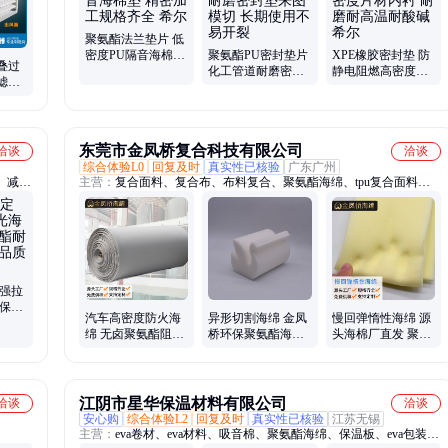
条、EPDM密封垫、EPDM密封垫片、IXPE密封垫片
聚氨酯法兰垫片 低
密度PU隔音海棉垫
聚氨酯PU密封垫片
XPE橡胶密封垫 防
叠过
精密加工规格齐全
化工管道耐磨密封
静电阻燃高密度片
滤板
希尔
垫来图模切 长期使
材内衬 耐磨耐高温
通风回
用不易开裂
耐酸碱 希尔
东莞市金凤桥复合科技有限公司
洽谈
洽谈
综合体验L0
回复及时
真实性已核验
广东广州
、减震
主营：
复合面料、复合布、布料复合、聚氨酯海绵、tpu复合面料、
海绵、
海绵复合布、热熔胶复合、汽车顶棚布、火焰复合、高密度海绵、高
、汽车
回弹海绵、慢回弹海绵、防火海绵、阻燃海绵、鸡蛋棉、包装海绵、
异型海绵
制强拉
环保聚
汽车高密度防火海
异形切割海绵 金凤
慢回弹惰性海绵 源
 国标
绵 无卤聚氨酯阻燃
桥环保聚氨酯海棉
头海棉厂直发 聚氨
海棉发泡厂 抗压耐
发泡厂家供应
酯发泡200+次配方
用不变形
案例
江阴市星华保温材料有限公司
洽谈
洽谈
安心购
综合体验L2
回复及时
真实性已核验
江苏无锡
主营：
eva卷材、eva材料、吸音棉、聚氨酯海绵、保温板、eva包装、