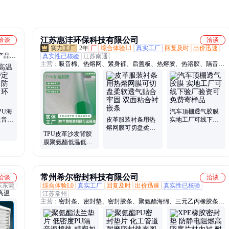
江苏惠沣环保科技有限公司
洽谈
洽谈
2年
厂
综合体验L1
真实工厂
回复及时
出价迅速
产品、
真实性已核验
江苏南通
主营：
吸音棉、热熔网、紧身裤、后盖板、热熔胶、热溶胶、隔音
棉、纸网膜、内饰条、棉胶膜、网膜衬、纸胶膜、双面衬、复合纸、
粘胶剂、熔网膜、离型纸、平胶膜、保护套、弹胶膜、胶粘剂、热压
胶、无纺布、热烫胶、打底裤
PU海
汽车顶棚透气胶膜
吸音降
皮革服装衬条用热
实地工厂可线下验
自熄
熔网膜可切盘柔软
厂验资可免费寄样
TPU皮革沙发背胶
透气贴合牢固 双面
品
膜聚氨酯低温低熔
粘合衬嵌条
点热熔胶膜海棉复
合粘接
常州希尔密封科技有限公司
洽谈
洽谈
东东莞
综合体验L0
真实工厂
回复及时
出价迅速
真实性已核验
高温过
江苏常州
主营：
密封条、密封垫、密封胶条、聚氨酯海绵、三元乙丙橡胶条、
EPDM、EPDM密封条、EPDM密封胶条、NEOPRENE、氯丁橡胶、
硅胶、泡棉胶带、密封垫片、橡胶垫圈、密封胶带、隔振垫、发泡
EVA、丁腈橡胶、硅橡胶、三元乙丙橡胶、PVC发泡、丁腈橡胶密封