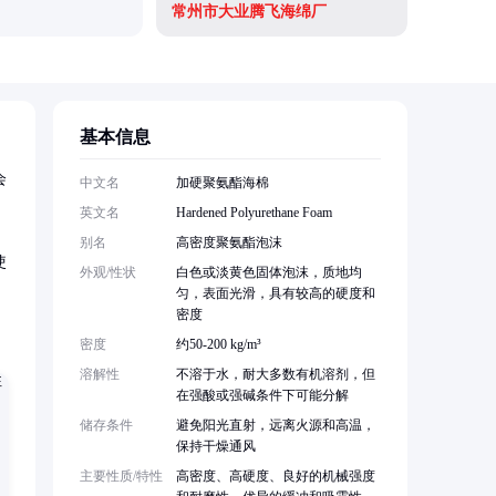
常州市大业腾飞海绵厂
东莞市金
基本信息
会
中文名
加硬聚氨酯海棉
英文名
Hardened Polyurethane Foam
别名
高密度聚氨酯泡沫
使
外观/性状
白色或淡黄色固体泡沫，质地均
匀，表面光滑，具有较高的硬度和
密度
密度
约50-200 kg/m³
溶解性
不溶于水，耐大多数有机溶剂，但
在强酸或强碱条件下可能分解
储存条件
避免阳光直射，远离火源和高温，
保持干燥通风
主要性质/特性
高密度、高硬度、良好的机械强度