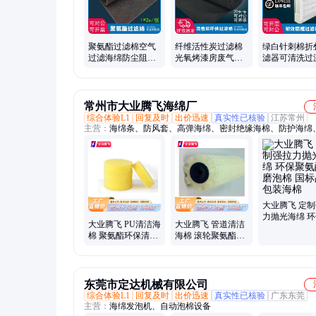
聚氨酯过滤棉空气
纤维活性炭过滤棉
绿白针刺棉折
过滤海绵防尘阻燃
光氧烤漆房废气吸
滤器可清洗过
环保空压机变频器
附除味滤棉纤维毡
净化过滤网 
机柜隔音海棉
蜂窝过滤网
风口滤网
常州市大业腾飞海绵厂
综合体验L1
回复及时
出价迅速
真实性已核验
江苏常州
主营：
海绵条、防风套、高弹海绵、密封绝缘海棉、防护海绵
海绵、软包海绵、阻燃海绵、防震海绵、防静电泡棉、氯丁胶
防滑耐磨海绵、模压过滤海绵、减震复合海绵、缓冲海绵垫圈
密封垫片、隔热保温泡棉管、单双面复合海绵
大业腾飞 定
力抛光海绵 
大业腾飞 PU清洁海
大业腾飞 管道清洁
氨酯耐磨泡棉
棉 聚氨酯环保清洗
海棉 滚轮聚氨酯异
品质包装海棉
泡棉 工厂优选定制
形定制尺寸泡棉
东莞市定达机械有限公司
综合体验L1
回复及时
出价迅速
真实性已核验
广东东莞
主营：
海绵发泡机、自动泡棉设备