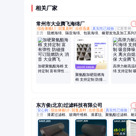
相关厂家
常州市大业腾飞海绵厂
综合体验L1
回复及时
出价迅速
真实性已核验
江苏常州
主营：
阻燃海绵、隔音海绵、包装海绵、橡塑发泡及加工系列
过滤海绵
加硬聚氨酯海棉 支
高弹力耐高温
持定制 富有弹性 防
绵 支持定制 
聚氨酯加硬阻燃海
碰撞 可订阻燃防火
噪 防火 离火
棉 支持定制 防撞
消音 大业腾飞
环保 大业腾飞
离火自熄 吸音 多密
度可选 大业腾飞
东方俊(北京)过滤科技有限公司
安心购
综合体验L0
回复及时
出价迅速
真实性已核验
广
主营：
漆雾过滤棉、玻璃纤维棉、漆雾毡、聚氨酯过滤棉、耐
滤棉、无纺布过滤袋、金属网波纹铝网、进出风口过滤网