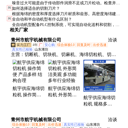
噪音过大可能是由于传动部件润滑不足或刀片松动。检查并润
连。
问
如何选择适合的切割刀片？
滑传动系统，紧固刀片固定螺栓，必要时更换磨损的轴承或皮
根据海绵的密度和厚度选择刀片材质和齿形。高密度海绵建议
带。
问
全自动和半自动机型有什么区别？
使用合金钢刀片，普通海绵可使用高碳钢刀片。齿形方面，细
全自动机型配备PLC控制系统，可实现自动化送料和切割，适
齿适合精细切割，粗齿适合快速切割。
相关厂家
合大批量生产。半自动机型需人工辅助送料，适合小批量或多
样化生产，成本较低。
青州市航宇机械有限公司
洽谈
4年
厂
安心购
综合体验L0
回复及时
出价迅速
真实性已核验
山东潍坊
主营：
切断机、切块机、切麻机、海绵切粒机、切碎
机、短切机、粉碎机、废旧布料、多种纤维、破碎剪
切、纤维剪切机、自动碎纸机、废纸剪切机、纸张破
碎机、大型碎纸机、布料破碎机、纤维切料机、布料
碎布机、牛皮皮革粉碎、土工布碎布机、纤维剪切器
航宇供应海绵切
航宇供应海绵切
材、旧衣服打碎机、纤维切断设备、布条粉碎设备、
粒机 操作简便
粒机 外形简洁
布料切断设备
航宇供应海绵切
产品多样 结构
美观 多功能 多
粒机 规格多样
合理
年行业经验
运行平稳 方便
快捷
青州市航宇机械有限公司
洽谈
综合体验L0
回复及时
出价迅速
真实性已核验
山东潍坊