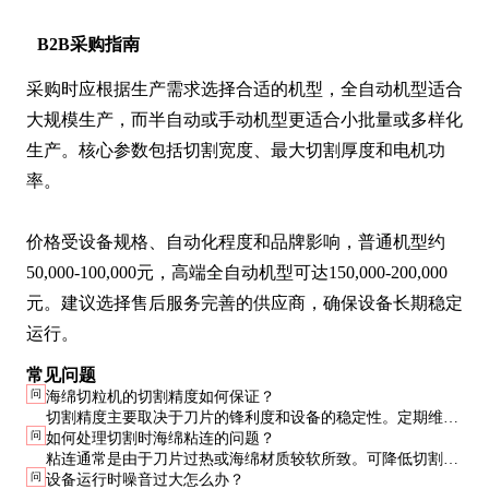
B2B采购指南
采购时应根据生产需求选择合适的机型，全自动机型适合
大规模生产，而半自动或手动机型更适合小批量或多样化
生产。核心参数包括切割宽度、最大切割厚度和电机功
率。

价格受设备规格、自动化程度和品牌影响，普通机型约
50,000-100,000元，高端全自动机型可达150,000-200,000
元。建议选择售后服务完善的供应商，确保设备长期稳定
运行。
常见问题
问
海绵切粒机的切割精度如何保证？
切割精度主要取决于刀片的锋利度和设备的稳定性。定期维护
问
如何处理切割时海绵粘连的问题？
刀片，保持设备清洁，并按照操作规范使用，可确保长期稳定
粘连通常是由于刀片过热或海绵材质较软所致。可降低切割速
的切割精度。
问
设备运行时噪音过大怎么办？
度，使用锋利的刀片，或在刀片上涂抹少量脱模剂来减少粘