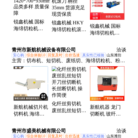
锐鑫机械 国标
锐鑫机械 HKY
锐鑫机械 国标
海绵切粒机
海绵切粒机滚刀
海绵切粒机
1420*700*930mm
柄径35mm 货源
1420*700*930mm
品类多样 质量
充足 现货保质
规模生产 支持
保障
青州市新航机械设备有限公司
洽谈
定制
安心购
综合体验L0
回复及时
出价迅速
真实性已核验
山东潍坊
主营：
切布机、短切机、废纸切、海绵切粒机、粉碎
机、砂纸切、断切机、边角料、破碎机、采棉纸、切
丝机、打包绳、纸丝切、纸板切、纤维切、玻璃丝、
pet塑料、纤维短、剪切机、切碎机、切短机、麻绳
切、氨纶丝
化纤丝剪切机
新航机械切片机
新航机器 龙门
废丝乱丝短切
切料机 海绵切
切断机 玻纤条
开刀丝切断机
粒机 纤维粉碎
短切机 玻璃丝
长丝断切机 操
机
切丝机 切玻纤
青州市盛美机械有限公司
作简便
洽谈
设备
安心购
综合体验L0
回复及时
出价迅速
真实性已核验
山东潍坊