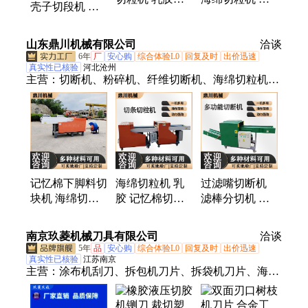
壳子切段机 乳
边角料粉碎机
然海绵切块机
胶棉下脚料切丁
操作简单 支持
切丁机 按需定
机 耐磨性好 控
山东鼎川机械有限公司
定制
做
洽谈
制灵敏
6年
厂
安心购
综合体验L0
回复及时
出价迅速
真实性已核验
河北沧州
主营：
切断机、粉碎机、纤维切断机、海绵切粒机、
碎布机、碎纸机、短切机、破碎机、分条机、滚筒
筛、磨刀机、风机、充棉机、混料仓、打包机、撕碎
机
记忆棉下脚料切
海绵切粒机 乳
过滤嘴切断机
块机 海绵切粒
胶 记忆棉切块
滤棒分切机 海
机 珍珠棉撕碎
机 方便省力 控
绵切粒机 尺寸
机 一键启动
制灵敏 可搭配
误差小 产量大
南京玖菱机械刀具有限公司
洽谈
生产线
5年
品
安心购
综合体验L0
回复及时
出价迅速
真实性已核验
江苏南京
主营：
涂布机刮刀、拆包机刀片、拆袋机刀片、海绵
颗粒刀片、撕碎机刀片、分切机刀片、吨袋破包刀、
剪板机刀片、剪切机刀片、横切机刀片、制袋机刀