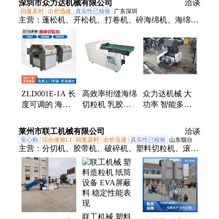
深圳市众力达机械有限公司
沙发填充
洽谈
23
回复及时
出价迅速
真实性已核验
广东深圳
主营：
蓬松机、开松机、打卷机、碎海绵机、海绵工
作台、套袋机、送料机、切割机、填充机、充棉机、
喷胶棉、买碎棉机、聚酯纤维、沙发坐垫、自动裁断
机、新款升降台、混合搅拌箱、木方裁断机、自动松
棉机、纤维切断机、优质工作台、需求开棉机、打卷
装袋机、数控裁板机、枕头拍平机
ZLD001E-1A 长
高效率绗缝海绵
众力达机械 大
度可调的 海绵
切粒机 乳胶记
功率 智能多功
切粒机 高效率
忆棉切粒切丁机
能 强力 粉碎机
切棉机
终身维护 源头
莱州市联工机械有限公司
洽谈
厂家
安心购
综合体验L1
回复及时
出价迅速
真实性已核验
山东烟台
主营：
分切机、胶带机、破碎机、塑料切粒机、滚刀
切粒机、造粒机、塑料管材、塑料绳机、袋生产线、
矿泉水瓶、塑料颗粒、胶带切割机、吹条一体机、麻
绳打团机、破碎清洗机、打包带机器、塑料扎绳机、
塑料制绳机、捆扎带机器、膨化捆扎绳、凹版印刷
机、风冷捆扎绳、塑料打包带、棉绳打球机、三辊研
联工机械 塑料
磨机