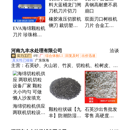
片、粉碎机刀片、旋切机刀片、印刷机刀片、折弯机
模具、包装机刀片、吨袋拆包机刀片、吨袋拆袋机刀
橡胶液压切胶机
双面刃口树枝机
片、异形刀片、异形切刀、破袋机刀片、破包机刀
铡刀 裁切塑料
刀片 合金工具
片、不锈钢刀片、硬质合金刀片、吨袋拆包器、吨袋
EVA海绵颗粒机
大蓝桶龙门闸刀
钢高耐磨不易崩
破袋刀
刀片 珍珠棉切
机刀片切刀
口
割刀 乳胶床垫
粉碎切粒刀
河南九丰水处理有限公司
洽谈
4年
厂
综合体验L1
回复及时
出价迅速
真实性已核验
广东珠海
主营：
石英砂、火山岩、竹炭、切粒机、松树皮、陶
粒、铸造石用英砂、斜管填料、火山石、沸石、活性
炭、聚丙烯酰胺、聚合氯化铝、葡萄糖、悬浮球、空
心球、彗星填料、硫酸铁、水处理石英砂、喷砂除
锈、河道治理、尾水处理、污水处理厂、园林景观、
流化床填料
海绵切粒机供应
颗粒柱状碳【九
石英沙出售批发
两联机切粒设备
丰】防潮防湿防
零售 高硬度石
厂家 颗粒大小
氧化空调过滤系
英石矿 精制石
均匀 可做懒人
统用破碎炭ZY-
英砂