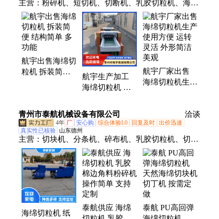
主营：
粉碎机、短切机、切断机、乳胶切粒机、海绵
切块机、海绵切粒机、纤维剪切机、自动碎纸机、乳
胶切丁机、大型碎布机、大型碎纸机、布料破碎机、
布料碎布机、旧衣服剪切机、布条纸张破碎机、多功
能粉碎机
航宇出售海绵切
航宇厂家出售
粒机 拆装简便
航宇生产加工
海绵切粒机生产
结构简单 多功
海绵切粒机 运
使用方便 运转
能
转灵活 运行平
灵活 外形简洁
稳 工作效率较
青州市泰航机械设备有限公司
美观
洽谈
高
4年
厂
安心购
综合体验L0
回复及时
出价迅速
真实性已核验
山东德州
主营：
切块机、分条机、碎布机、乳胶切粒机、切麻
机、切纸机、切割机、乳胶棉、破碎机、切断机、短
切机、破布机、粉碎机、碎布设备、切断设备、布条
粉碎设备、报纸纸盒切丝机
泰航供应 海绵
泰航 PU高回弹
海绵切粒机 纸
切粒机 乳胶棉
海绵切粒机 天