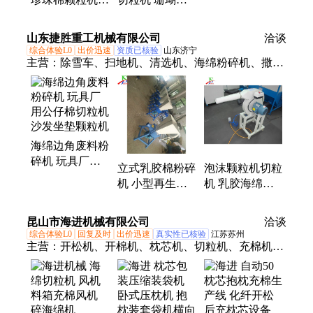
懒人沙发填充切
慢回弹海绵切粒
滤海绵分条机
粒设备 乳胶床
机 尺寸可调 连
乳胶床垫切丁机
山东捷胜重工机械有限公司
垫颗粒机
洽谈
续作业
伟邦
综合体验L0
出价迅速
资质已核验
山东济宁
主营：
除雪车、扫地机、清选机、海绵粉碎机、撒粪
车、剥籽机、压钵机、焊补机、斜角机、修剪机、除
雪机、除草机、剪切机、喷洒车、粉碎机、施肥机、
清洗车、收光机、研磨机、喷浆机、钻孔机、剪板
机、扩管机、切条机、滚圆机、翻边机
海绵边角废料粉
碎机 玩具厂用
立式乳胶棉粉碎
泡沫颗粒机切粒
公仔棉切粒机
机 小型再生泡
机 乳胶海绵泡
沙发坐垫颗粒机
沫颗粒机 沙发
沫填充机 小型
坐垫玩具海绵切
公仔绵边角废料
昆山市海进机械有限公司
洽谈
粒机
粉碎机
综合体验L0
回复及时
出价迅速
真实性已核验
江苏苏州
主营：
开松机、开棉机、枕芯机、切粒机、充棉机、
开棉设备、羽绒棉机、无纺设备、珍珠棉机、充棉设
备、棉生产线、开松设备、被子机器、开松棉机、充
绒设备、多滚筒开、冲棉设备、硬质设备、热风棉设