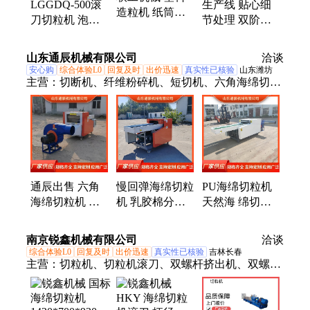
LGGDQ-500滚
生产线 贴心细
造粒机 纸筒设
刀切粒机 泡沫
节处理 双阶无
备 EVA屏蔽料
塑料滚刀型切
纺布造粒机 联
稳定性能表现
粒 机 海绵珍珠
工机械 全自动
山东通辰机械有限公司
洽谈
棉小型
安心购
综合体验L0
回复及时
出价迅速
真实性已核验
山东潍坊
主营：
切断机、纤维粉碎机、短切机、六角海绵切粒
机、布碎机、切块机、切条机、打碎机
通辰出售 六角
慢回弹海绵切粒
PU海绵切粒机
海绵切粒机 记
机 乳胶棉分条
天然海 绵切块
忆棉爬爬垫粉碎
机 珊瑚过滤绵
机 人工海 绵分
机 单次处理量
切丁机 控制灵
条机 易于维修
南京锐鑫机械有限公司
洽谈
大快速
敏
综合体验L0
回复及时
出价迅速
真实性已核验
吉林长春
主营：
切粒机、切粒机滚刀、双螺杆挤出机、双螺杆
挤出造粒机、螺纹元件