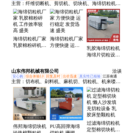
主营：
纤维切断机、剪切机、切块机、海绵切粒机、
切粒机、撕碎机、碎料机、切料机、打碎机、粉碎
机、剁料机、切段机、切短机、切丝机、剪棉机、切
碎机、切条机、切丁机
海绵切粒机厂家
海绵切粒机厂家
乳胶棉粉碎机
方便快捷 运行
乳胶海绵切粒机
工作效率较高
稳定 发货迅速
海绵片切粒设备
盛美
盛美
运行平稳 自动
化高 设计合理
山东伟邦机械有限公司
洽谈
安心购
综合体验L0
回复及时
出价迅速
真实性已核验
江苏南通
主营：
切布机、剁料机、麻机切、切粒机、机来喽、
纤维切、切短机、切棉机、碎布机、线机剁、易维
修、纱机斩、机切碎、切断机、wb切料机、塑料商
标、旋转扭刀、医用口罩、布剪切机、纺织纤维、机
好机器、机内饰布、机绝缘布、废旧商标、机人造
切、机吨包袋
过滤海绵切粒机
伟邦海绵切块机
PU高回弹海绵
定型棉切块机
珍珠棉颗粒机
切粒机 珊瑚过