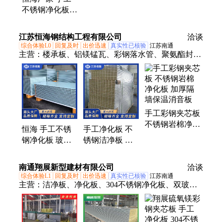
不锈钢净化板
玻镁岩棉夹芯板
可定制
江苏恒海钢结构工程有限公司
洽谈
综合体验L0
回复及时
出价迅速
真实性已核验
江苏南通
主营：
楼承板、铝镁锰瓦、彩钢落水管、聚氨酯封边
夹芯板、彩钢压型瓦
手工彩钢夹芯板
不锈钢岩棉净化
恒海 手工不锈
手工净化板 不
板 加厚隔墙保
钢净化板 玻镁
锈钢洁净板 玻
温消音板
岩棉夹芯板 可
镁岩棉夹芯板
定制
可定制
南通翔展新型建材有限公司
洽谈
综合体验L1
回复及时
出价迅速
真实性已核验
江苏南通
主营：
洁净板、净化板、304不锈钢净化板、双玻镁
岩棉手工夹芯板、彩钢岩棉夹芯板、不锈钢夹芯板、
烘道夹芯板、手工玻镁岩棉洁净板、玻镁板、硅岩
板、彩钢硫氧镁板、玻镁净化板、镀锌玻璃棉吸音