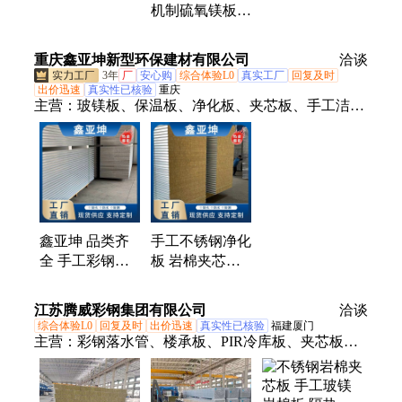
夹芯板
机制硫氧镁板
永盛厂家1180手
工岩棉夹芯板
重庆鑫亚坤新型环保建材有限公司
洽谈
3年
厂
安心购
综合体验L0
真实工厂
回复及时
出价迅速
真实性已核验
重庆
主营：
玻镁板、保温板、净化板、夹芯板、手工洁净
板、彩钢板、硫氧镁、岩棉瓦板、隔墙吊顶、彩钢岩
棉板、实验室吊顶、岩棉洁净板、办公室隔墙、玻镁
防火板、硅岩洁净板、硅岩复合板、保温波浪瓦、岩
棉夹芯瓦、食品厂隔断、手术室洁净板、不锈钢洁净
板、铝蜂窝洁净板、彩钢岩棉复合板、岩棉夹芯洁净
板、中空玻镁洁净板
鑫亚坤 品类齐
手工不锈钢净化
全 手工彩钢夹
板 岩棉夹芯板
芯板厂家 抗菌
建筑外墙屋面楼
防静电 不锈钢
板 隔音隔热 厂
江苏腾威彩钢集团有限公司
洽谈
净化板
家定制
综合体验L0
回复及时
出价迅速
真实性已核验
福建厦门
主营：
彩钢落水管、楼承板、PIR冷库板、夹芯板、
TPO夹芯板、光伏夹芯板、直立锁边夹芯板、聚氨酯
夹芯板、净化夹芯板、玻镁夹芯板、不锈钢夹芯板、