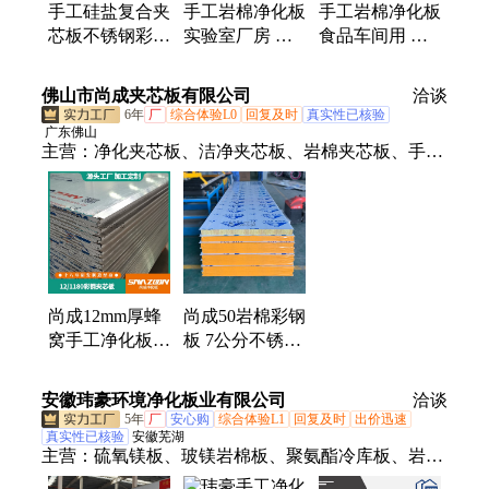
手工硅盐复合夹
手工岩棉净化板
手工岩棉净化板
芯板不锈钢彩钢
实验室厂房 不
食品车间用 不
板防火保温净化
锈钢夹芯板 抗
锈钢夹芯板 各
板隔墙吊顶洁净
静电耐腐蚀 安
种净化材料 安
佛山市尚成夹芯板有限公司
洽谈
板
装方便
装方便
6年
厂
综合体验L0
回复及时
真实性已核验
广东佛山
主营：
净化夹芯板、洁净夹芯板、岩棉夹芯板、手工
夹芯板、玻镁夹芯板、吸音板
尚成12mm厚蜂
尚成50岩棉彩钢
窝手工净化板定
板 7公分不锈钢
制 夹芯板生产
复合板 手工夹
不锈钢彩钢板
芯板厂净化板
安徽玮豪环境净化板业有限公司
洽谈
5年
厂
安心购
综合体验L1
回复及时
出价迅速
真实性已核验
安徽芜湖
主营：
硫氧镁板、玻镁岩棉板、聚氨酯冷库板、岩棉
夹芯板、硅岩夹芯板、中空玻镁夹芯板、铝蜂窝夹芯