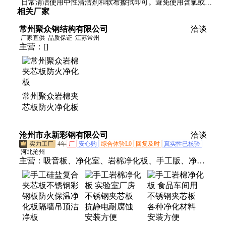
日常清洁使用中性清洁剂和软布擦拭即可。避免使用含氯或强
避免盐分或腐蚀性物质长期附着。
相关厂家
酸强碱清洁剂。镜面处理的产品建议定期使用专用不锈钢护理
剂保持光泽。
常州聚众钢结构有限公司
洽谈
厂家直供
品质保证
江苏常州
主营：
[]
常州聚众岩棉夹
芯板防火净化板
沧州市永新彩钢有限公司
洽谈
4年
厂
安心购
综合体验L0
回复及时
真实性已核验
河北沧州
主营：
吸音板、净化室、岩棉净化板、手工版、净化
板、洁净板