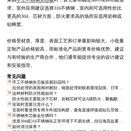
求。室外应用建议选择316不锈钢，室内则可选用性价比
更高的304。芯材方面，防火要求高的场所应选用岩棉或
铝蜂窝。

价格受材质、厚度、表面工艺和订单量影响较大。小批量
定制产品价格较高，而标准化产品则更有价格优势。建议
与有经验的生产商合作，他们通常能提供专业的设计建议
和安装指导。
常见问题
问
手工不锈钢夹芯板容易刮花吗？
拉丝处理的表面相对耐刮，镜面处理则较易显现划痕。日常使
问
这种材料防火性能如何？
用中避免尖锐物品直接刮擦，定期使用专用清洁剂保养可延长
防火性能主要取决于芯材。岩棉芯材可达A级防火，聚氨酯芯
美观寿命。
问
安装时需要注意什么？
材通常为B1级。采购时应索取材料的防火检测报告，确保符合
安装时要使用专用卡件或结构胶，避免直接焊接或钻孔导致面
当地建筑规范要求。
问
不锈钢夹芯板会生锈吗？
板变形。建议由专业施工团队操作，他们熟悉材料的特性和安
优质304或316不锈钢在正常环境下不易生锈，但沿海高盐雾地
装技巧，能确保最佳效果。
问
如何清洁保养？
区或工业污染严重区域，建议选择316材质并定期清洁维护，