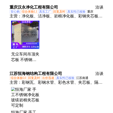
芯板 手工洁净
棉夹芯板 可定
保温彩板
重庆汉永净化工程有限公司
洽谈
板
制
安心购
综合体验L1
真实工厂
回复及时
真实性已核验
重庆
主营：
净化板、洁净板、岩棉净化板、彩钢夹芯板、
手工净化板、中空玻镁净化板、硅岩净化板、硫氧镁
净化板、岩棉瓦板
无尘车间吊顶夹
芯板 不锈钢手
工板 耐磨耐腐
蚀 汉永净化
江苏恒海钢结构工程有限公司
洽谈
综合体验L0
回复及时
出价迅速
真实性已核验
江苏南通
主营：
彩钢瓦、彩钢水管、彩色水管、夹芯板、隔墙
彩钢板、热镀锌z型钢、屋面墙面檩条、聚氨酯冷库
板、镀锌c型钢檩条、屋顶彩钢下水管
恒海厂家 手工