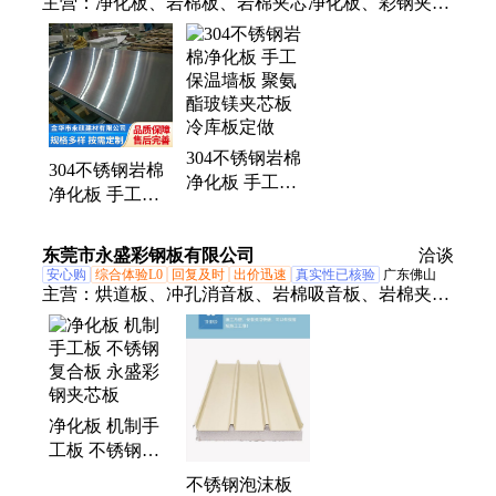
主营：
净化板、岩棉板、岩棉夹芯净化板、彩钢夹芯
板、中空玻镁夹芯净化板、硫氧镁夹芯净化板、304
不锈钢夹芯净化、A级防火岩棉净化板、电子食品净
化车间、GMP净化车间、无尘车间、硅岩夹芯净化
板、真金不老泡夹芯净化板、泡沫夹芯净化板、彩钢
板、彩钢复合板、防火车间隔墙板、冲孔吸音板、隔
304不锈钢岩棉
音板、生产车间吊顶板、冷库板、高密度岩棉板、真
304不锈钢岩棉
净化板 手工保
金不老泡、玻镁岩棉、外墙岩棉板
净化板 手工洁
温墙板 聚氨酯
净板 硅岩复合
玻镁夹芯板 冷
夹芯板 支持定
东莞市永盛彩钢板有限公司
库板定做
洽谈
制
安心购
综合体验L0
回复及时
出价迅速
真实性已核验
广东佛山
主营：
烘道板、冲孔消音板、岩棉吸音板、岩棉夹芯
板、瓦楞夹芯板、隔音夹芯板、彩钢夹芯板、夹芯
板、玻镁夹芯板、手工板、硫氧镁夹芯板、不锈钢夹
芯板、硅岩彩钢板、屋面瓦、彩钢瓦、复合板、岩棉
复合板、单瓦、彩钢板隔墙、彩钢板吊顶、玻镁复合
净化板 机制手
板、净化板、保温板、防火板、彩钢板
工板 不锈钢复
合板 永盛彩钢
不锈钢泡沫板