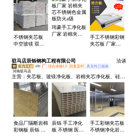
板、净化型材
玮豪手工净化板
厂家 岩棉夹芯
不锈钢夹芯板
手工不锈钢彩钢
不锈钢色金属板
中空玻镁 双面
夹芯板 厂家供
防火a级
镀锌铝 耐火A级
设备房机房岩棉
1150mm板材支
消音板 金属穿
驻马店辰铄钢构工程有限公司
洽谈
持手工定制
孔吸音板
4年
厂
综合体验L0
回复及时
真实性已核验
河南驻马店
主营：
夹芯板、玻镁净化板、岩棉夹芯净化板、硅岩
夹芯净化板
食品厂隔断岩棉
辰铄 手工净化
手工彩钢夹芯板
彩钢板 辰铄 净
板 不锈钢 医用
不锈钢净化岩棉
化不锈钢硅岩夹
洁净板 玻镁岩
板加厚隔墙消音