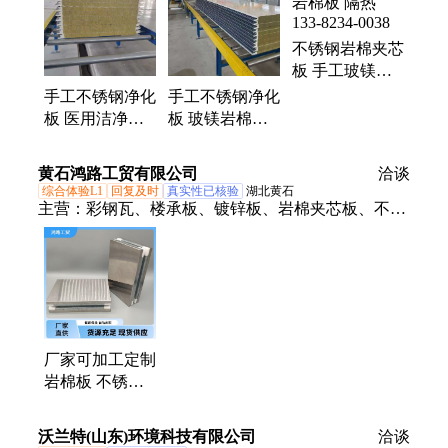
铝镁锰夹芯板、Z型钢
不锈钢岩棉夹芯
板 手工玻镁岩
棉板 隔热 133-
手工不锈钢净化
手工不锈钢净化
8234-0038
板 医用洁净板
板 玻镁岩棉夹
玻镁岩棉夹芯板
芯板 可定制
可定制 133-
133-8234-0038
黄石鸿路工贸有限公司
洽谈
8234-0038
综合体验L1
回复及时
真实性已核验
湖北黄石
主营：
彩钢瓦、楼承板、镀锌板、岩棉夹芯板、不锈
钢板、铝镁锰板、高空压瓦、U型钢檩条、Z型钢檩
条、彩钢折件
厂家可加工定制
岩棉板 不锈钢
手工板 保温夹
芯板
沃兰特(山东)环境科技有限公司
洽谈