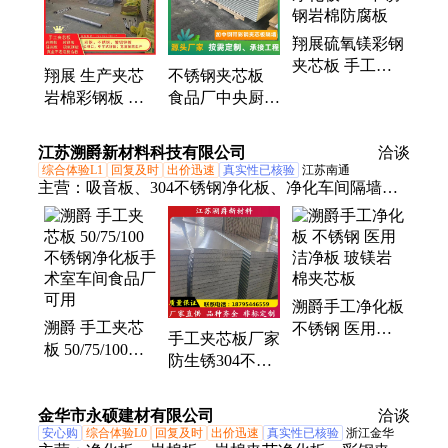
板、冲孔彩钢岩棉消音板、防火隔音岩棉板、真金不
翔展硫氧镁彩钢
老泡板、保温聚氨酯pu板、彩钢瓦楞板、岩棉洁净
夹芯板 手工净
板、净化车间彩钢板、金属岩棉玻镁洁净板、防静电
翔展 生产夹芯
不锈钢夹芯板
化板 304不锈钢
彩钢洁净板、耐腐蚀洁净板、净化岩棉板
岩棉彩钢板 手
食品厂中央厨房
岩棉防腐板
工夹芯板 彩钢
岩棉玻镁手工净
洁净板 304不锈
化板彩钢洁净板
江苏溯爵新材料科技有限公司
洽谈
钢净化板
综合体验L1
回复及时
出价迅速
真实性已核验
江苏南通
主营：
吸音板、304不锈钢净化板、净化车间隔墙吊
顶板、手工洁净板、双玻镁手工净化板、手工净化
板、手工夹心板、岩棉夹芯板、机制夹芯板、泡沫夹
芯板、硅岩夹芯板、不老泡夹芯板、瓦楞夹芯板、岩
棉防火板、防雨罩、雨水管、硫氧镁净化板、落水
溯爵手工净化板
管、机制净化板、彩钢瓦、净化板、墙面吊顶板、彩
溯爵 手工夹芯
不锈钢 医用洁
钢防雨罩、洁净彩钢板
手工夹芯板厂家
板 50/75/100不
净板 玻镁岩棉
防生锈304不锈
锈钢净化板手术
夹芯板
钢岩棉板 pu保
室车间食品厂可
温板
金华市永硕建材有限公司
用
洽谈
安心购
综合体验L0
回复及时
出价迅速
真实性已核验
浙江金华