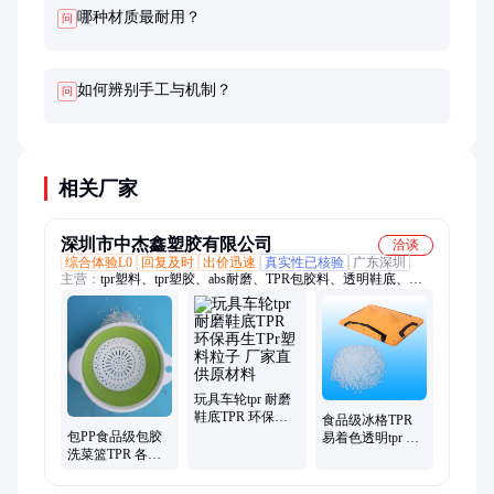
哪种材质最耐用？
问
如何辨别手工与机制？
问
相关厂家
深圳市中杰鑫塑胶有限公司
洽谈
综合体验L0
回复及时
出价迅速
真实性已核验
广东深圳
主营：
tpr塑料、tpr塑胶、abs耐磨、TPR包胶料、透明鞋底、耐
磨手机套、汽车挡泥板
玩具车轮tpr 耐磨
鞋底TPR 环保再
食品级冰格TPR
生TPr塑料粒子 厂
包PP食品级包胶
易着色透明tpr 环
家直供原材料
洗菜篮TPR 各种
保无卤包PP TPr原
硬度食品双色TpR
料
批发