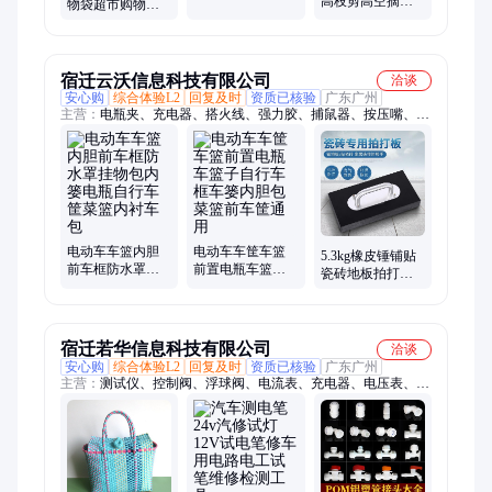
不锈钢铜铝钛合
高枝剪高空摘果
物袋超市购物车
金精准钻孔利器
器采摘杨梅摘荔
手拉车便携拖轮
枝枇杷黄皮水果
包行李车载重买
剪刀
菜篮
宿迁云沃信息科技有限公司
洽谈
安心购
综合体验L2
回复及时
资质已核验
广东广州
主营：
电瓶夹、充电器、搭火线、强力胶、捕鼠器、按压嘴、嘴
泵头、控制器、蚝油瓶、小拉手、瓶压嘴、鼠神器、墙壁门、连
接线、粘鼠板、电瓶线、逆变器、螺丝贴、补鞋胶、粘鞋胶、标
卡尺、老鼠夹、转换器、pu皮鞋aj、橱柜把手
电动车车篮内胆
电动车车筐车篮
5.3kg橡皮锤铺贴
前车框防水罩挂
前置电瓶车篮子
瓷砖地板拍打地
物包内篓电瓶自
自行车框车篓内
砖专用工具橡胶
行车筐菜篮内衬
胆包菜篮前车筐
敲平板泥瓦工拍
车包
通用
板
宿迁若华信息科技有限公司
洽谈
安心购
综合体验L2
回复及时
资质已核验
广东广州
主营：
测试仪、控制阀、浮球阀、电流表、充电器、电压表、水
管钳、电流电压、数字电流、水泵钳子、直流电压、检测仪直
流、温度控制器、多功能水泵钳、地暖电加热板、交流电压电
流、检测电力仪表