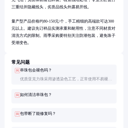
三重结并隐藏线头，劣质品线头外露易开线。

量产型产品价格约80-150元/个，手工精细的高端款可达300
元以上。建议先订样品实测承重和耐用性，注意不同材质对
清洗方式的限制。雨季采购要特别关注防潮包装，避免珠子
受潮变色。
常见问题
串珠包会褪色吗？
问
优质亚克力珠采用渗透染色工艺，正常使用不易褪
色。但长期暴晒可能导致颜色变淡，建议避免长时间
直晒。清洗时使用冷水手洗，不要浸泡。
如何清洁串珠包？
问
包带断了能修复吗？
问