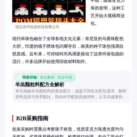
中期，随着亚克力
珠的发明，这种工
艺开始大规模商业
化。

宿迁若华信息科技有限公司
现代串珠包融合了全球各地文化元素：肯尼亚的马赛珠配色
大胆，印度的镜子绣珠包闪耀夺目，南美的种子珠包强调自
然质感。近年来，可持续时尚风潮更推动了这类环保包袋的
流行，许多品牌开始使用回收材料制作。
商家经验
真实案例 · 安全可信
羊羔颗粒料配方全解析
本文揭秘羊羔颗粒料的黄金配方，涵盖不同生长阶段需求，解析
原料选择与营养配比，助你科学配制高效饲料，让羊羔健康快
长。
B2B采购指南
批发采购时需重点考察珠子材质，优质亚克力珠透光度均匀
无气泡，劣质珠易褪色碎裂。检查线结处理，专业工匠会打