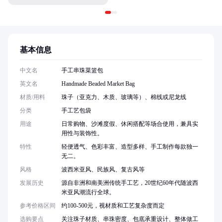
基本信息
中文名
手工串珠菜篮包
英文名
Handmade Beaded Market Bag
材质/用料
珠子（亚克力、木质、玻璃等）、棉线或尼龙线
分类
手工艺包袋
用途
日常购物、沙滩度假、休闲搭配等场合使用，兼具实
用性与装饰性。
特性
轻便透气、色彩丰富、造型多样、手工制作每款独一
无二。
风格
波西米亚风、民族风、复古风等
发展历史
源自非洲和南美洲传统手工艺，20世纪60年代随波西
米亚风潮流行全球。
参考价格区间
约100-500元，视材质和工艺复杂度而定
选购要点
关注珠子材质、串珠密度、包底承重设计、整体做工