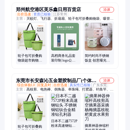
郑州航空港区芙乐鑫日用百货店
洽谈
出价迅速
资质已核验
江苏常州
主营：
灭蚊灯、飞行器、折扇扇、轮子包可折叠购物袋、吸管
杯、果蔬盘、玻璃杯、玩具女、棒球帽、年袜子、led户外、钥匙
扣、擦拭布、拉杆箱、沙滩帽、泡脚桶、塑料凳、饺子盘、旅游
帽、干果盘、水杯ins、燃气灶、带吸管、靠背垫、玩具车、托玛
琳
轮子包可折叠购
高档商务礼品套
简约时尚不锈钢
物袋超市购物车
装印制 logo公司
饭盒 创意哑光便
手拉车便携拖轮
开业周年庆实用
当盒 学生午餐盒
包行李车载重买
伴手礼物送客户
礼品
菜篮
员工
东莞市长安森沁五金塑胶制品厂(个体工
洽谈
综合体验L0
回复及时
出价迅速
真实性已核验
广东东莞
商户)
主营：
高枝剪、电热棒、倒角器、串珠绳、打肥器、钓鱼竿、自
吸泵、角磨机、墙板锯、垃圾钳、马克纸、挖勺子、壁纸刀、单
线刨、洗脸池、鱼漂盒、伸缩杆、对接头、素描纸、电磨机、煎
药壶、变径圈、手提秤、喂食器、铜片卡
日本不二越7572P
粉末高速钢钻头
摘果神器伸缩杆
轮子包可折叠购