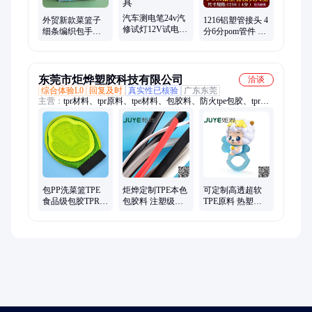
汽车测电笔24v汽
外贸新款菜篮子
1216铝塑管接头 4
修试灯12V试电笔
细条编织包手提
分6分pom管件 太
修车用电路电工
篮买菜篮带盖菜
阳能水管接头热
试笔维修检测工
篮子包野餐篮购
水器塑料配件
具
物篮
东莞市炬烨塑胶科技有限公司
洽谈
综合体验L0
回复及时
真实性已核验
广东东莞
主营：
tpr材料、tpr原料、tpe材料、包胶料、防火tpe包胶、tpr塑
料、tpe塑料、abs增韧、tpe原料、tpe脚轮料、tpr透明料、tpe颗粒
材料、tpr高透明料、tpe密封条料、tpr10度透明料、tpr玩具原材
料
包PP洗菜篮TPE
炬烨定制TPE本色
可定制高透超软
食品级包胶TPR
包胶料 注塑级塑
TPE原料 热塑性
各种硬度食品双
料颗粒工具手柄
弹性体 tpe玩具材
色
原料
料