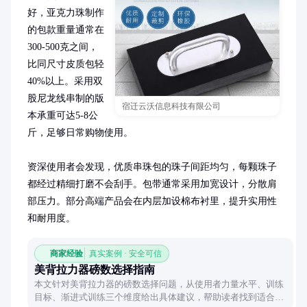
好，亚克力珠制作
的包款重量通常在
300-500克之间，
比同尺寸皮质包轻
40%以上。采用双
股尼龙线串制的版
宿迁云沃信息科技有限公司
本承重可达5-8公
斤，足够日常购物使用。

资深使用者会发现，优质串珠包的珠子间距均匀，每颗珠子
都经过精细打磨不会刮手。包带通常采用加宽设计，分散肩
部压力。部分高端产品会在内层加设棉布衬里，提升实用性
和耐用度。
商家经验
真实案例 · 安全可信
美背拉力器磅数选择指南
本文针对美背拉力器的磅数选择问题，从使用者力量水平、训练
目标、渐进式训练三个维度给出具体建议，帮助读者找到适合自