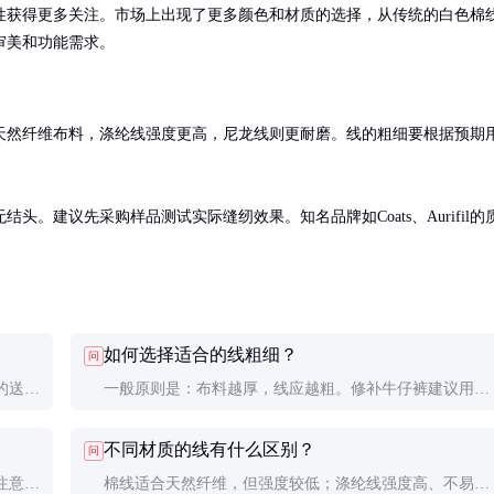
性获得更多关注。市场上出现了更多颜色和材质的选择，从传统的白色棉
审美和功能需求。
天然纤维布料，涤纶线强度更高，尼龙线则更耐磨。线的粗细要根据预期
。建议先采购样品测试实际缝纫效果。知名品牌如Coats、Aurifil的
如何选择适合的线粗细？
问
的送线
一般原则是：布料越厚，线应越粗。修补牛仔裤建议用20
支左右的线，轻薄布料则可用30-40支的细线。
不同材质的线有什么区别？
问
注意保
棉线适合天然纤维，但强度较低；涤纶线强度高、不易褪