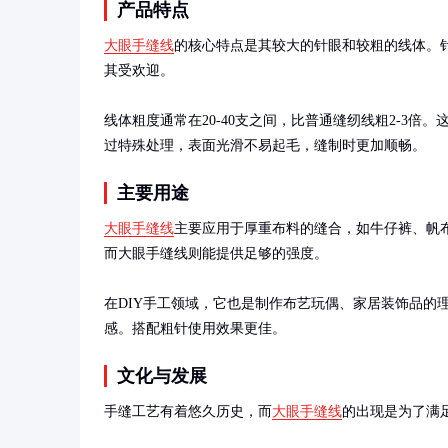
产品特点
大眼手缝线
的核心特点是其较大的针眼和较粗的线体。
其受欢迎。

线体粗度通常在20-40支之间，比普通缝纫线粗2-3
过特殊处理，表面光滑不易起毛，缝制时更加顺畅。
主要用途
大眼手缝线
主要应用于厚重布料的缝合，如牛仔裤、帆
而大眼手缝线则能提供足够的强度。

在DIY手工领域，它也是制作布艺玩偶、家居装饰品的
感。搭配粗针使用效果更佳。
文化与发展
手缝工艺有着悠久历史，而
大眼手缝线
的出现是为了满足