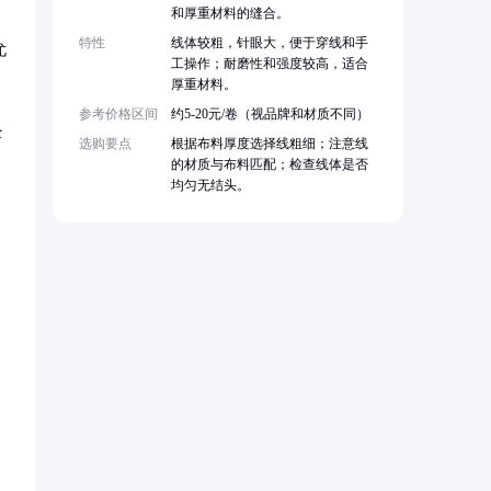
和厚重材料的缝合。
特性
线体较粗，针眼大，便于穿线和手
尤
工操作；耐磨性和强度较高，适合
厚重材料。
参考价格区间
约5-20元/卷（视品牌和材质不同）
经
选购要点
根据布料厚度选择线粗细；注意线
的材质与布料匹配；检查线体是否
均匀无结头。
，