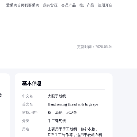
爱采购首页
我要采购
我有货源
会员产品
推广产品
注册开店
更新时间：2026-06-04
基本信息
活
中文名
大眼手缝线
英文名
Hand sewing thread with large eye
材质/用料
棉、涤纶、尼龙等
，
分类
手工缝纫线
用途
主要用于手工缝纫、修补衣物、
DIY手工制作等，适用于较粗布料