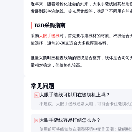
近年来，随着老龄化社会的到来，大眼手缝线因其易用
发展到彩色涤纶线、荧光尼龙线等，满足了不同用户的
B2B采购指南
采购
大眼手缝线
时，首先要考虑线材的材质。棉线适合
途选择，通常20-30支适合大多数厚重布料。

批量采购时应检查线轴的缠绕是否整齐，线体是否均匀无结头
量相对稳定，但价格也较高。
常见问题
大眼手缝线可以用在缝纫机上吗？
问
不建议。大眼手缝线通常太粗，可能会卡住缝纫机
系统或导致跳针。缝纫机应使用专用的机缝线。
大眼手缝线容易打结怎么办？
问
使用前可将线轴放在潮湿环境中稍作回潮；缝纫时