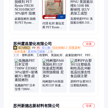
PVDF、Pmma、Tpee、Pom100p、Pom500p、Pom900p、
Abs747、Abs757、独山子800h、PoK
卤素阻燃剂 脱模
高透明度PPSU 美
剂 PET Rynite
国索尔维R-5100
代理 杜邦 塞拉尼
FR530
BK 耐候性 抗UV
斯 PET Rynite
NC010/BK507
易加工成型
FR530
30%玻纤 阻燃
NC010/BK507 卤
素阻燃剂 脱模剂
苏州霆昌塑化有限公司
洽谈
4年
档
安心购
综合体验L1
回复及时
出价迅速
真实性已核验
上海
主营：
塑料原料、工程塑料、美国杜邦、卤素阻燃PBT、PBT、
德国巴斯夫、德国朗盛、PA66、PC+ABS、PET、韩国LG、日本
旭化成、PC、尼龙PA、POM、PPO、PPS、奇美abs、PA6、
TPU、POM100p、POM500p、pom900p、pc1100、pc/abs、日本
宝理pom
纯树脂PA66美国
原料PP台塑3015
低翘曲PBT 日本
杜邦132F 快速成
注塑级高刚性高
宝理 7390W
型周期 润滑脱模
抗冲耐低温抗撞
ED3002 30%(玻纤
级 尼龙66
击性食品级注塑
+玻璃鳞片) 增强
卤素阻燃剂
苏州新德志新材料有限公司
洽谈