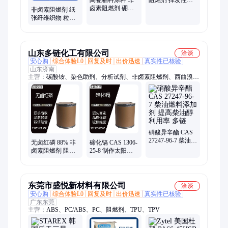
卤素阻燃剂 硼酸
耐水解性良好 优
非卤素阻燃剂 纸
锌 远红外线吸收
诺德
张纤维织物 粒度
优诺德
小比重小 硼酸锌
优诺德
山东多链化工有限公司
洽谈
安心购
综合体验L0
回复及时
出价迅速
真实性已核验
山东济南
主营：
碳酸铵、染色助剂、分析试剂、非卤素阻燃剂、西曲溴
铵、2-丙二醇、4-二甲氨基吡啶、n-丁基苯磺酰胺、有机合成中
间体
硝酸异辛酯 CAS
27247-96-7 柴油燃
无卤红磷 88% 非
碲化镉 CAS 1306-
料添加剂 提高柴
卤素阻燃剂 阻燃
25-8 制作太阳能
油醇利用率 多链
效率高低烟低毒
电池 红外调制器
添加量少 多链化
多链化工
工
东莞市盛悦新材料有限公司
洽谈
安心购
综合体验L0
回复及时
出价迅速
真实性已核验
广东东莞
主营：
ABS、PC/ABS、PC、阻燃剂、TPU、TPV