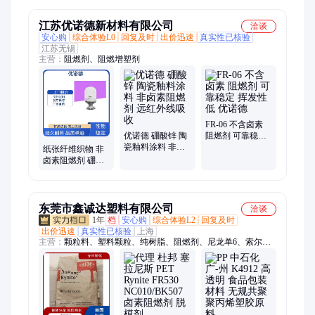
江苏优诺德新材料有限公司
洽谈
安心购
综合体验L0
回复及时
出价迅速
真实性已核验
江苏无锡
主营：
阻燃剂、阻燃增塑剂
FR-06 不含卤素
优诺德 硼酸锌 陶
阻燃剂 可靠稳定
瓷釉料涂料 非卤
挥发性低 优诺德
纸张纤维织物 非
素阻燃剂 远红外
卤素阻燃剂 硼酸
线吸收
锌 低水溶性易分
散 优诺德
东莞市鑫诚达塑料有限公司
洽谈
1年
档
安心购
综合体验L2
回复及时
出价迅速
真实性已核验
上海
主营：
颗粒料、塑料颗粒、纯树脂、阻燃剂、尼龙单6、索尔维
c、高透明pc、中粘度pc、聚碳酸酯、塑胶颗粒、尼龙树脂、热
稳定剂、塑料材料、塑胶制品