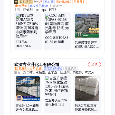
3年
档
安心购
综合体验L2
回复及时
出价迅速
真实性已核验
江苏苏州
主营：
阻燃剂、pc、pps、PTFE
COC 德国TOPAS
PBT日本
6015S-04 清晰度
涂覆级TPU 拜耳
DURANEX
高 蒸汽消毒 防潮
优得U-98AU20 热
310NF GF10%增
光学应用
塑性 机械零部件
强 高耐导电 非卤
素阻燃剂使用pbt
武汉吉业升化工有限公司
洽谈
回复及时
出价迅速
真实性已核验
湖北武汉
主营：
封口蜡、水杨酸、正辛烷、阻燃剂、肉桂醇、珠光片、碳
酸镁、肉桂醛、建筑料、磷酸铝、肉桂酸、戊二醛、切削液、叔
丁醇、清洗剂、硫化钠、硫化钡、升硫醚、硫化钙、杀菌液、氯
化锌、黄原胶、助染剂、椰子油、氯化锰、氧化锑
吉业升供应 76%
氧化亚镍 1313-99-
吉业升 3.5水硼酸
约为2.71克/立方
1 绿色粉末 用作
锌 作为氧化锑或
厘米 重质碳酸钙
瓷釉密着剂
卤素阻燃剂的增
471-34-1 售后无忧