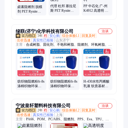
代理 杜邦 塞拉尼
PP 中石化 广-州
卤素阻燃剂 脱模
斯 PET Rynite
K4912 高透明 食
剂 PET Rynite
FR530
品包装材料 无规
FR530
NC010/BK507 卤
共聚 聚丙烯塑胶
NC010/BK507
素阻燃剂 脱模剂
原料
30%玻纤 阻燃
绿联(济宁)化学科技有限公司
洽谈
5年
档
安心购
综合体验L1
回复及时
出价迅速
真实性已核验
山东济宁
主营：
合成树脂、固化剂、不饱和树脂、阻燃剂、环氧树脂、聚
酯多元醇、酚醛树脂、医药中间体
纺织物阻燃粉fr-8s
纺织物阻燃粉fr-8s
H-430水性丙烯酸
涤棉织物环保无
涤棉织物环保无
乳液 软质基材乳
醛无卤素阻燃剂
醛无卤素阻燃剂
液 触感好 附着力
好
宁波皇轩塑料科技有限公司
洽谈
2年
档
安心购
综合体验L2
回复及时
出价迅速
真实性已核验
上海
主营：
PA66、POM、PC/ABS、阻燃剂、PPS、Eva、TPU、
POE、pa6t、Pa9t、ppsu、Tpu、Tpv、1180a、Peek、M800e、