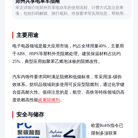
郑州共享电单车指南
本文详细介绍郑州共享电动车的使用流程、计费方式及注意事
项，包括扫码解锁、骑行规则、停放要求等实用信息，帮助用户
轻松掌握城市短途出行技巧。
主要用途
电子电器领域是最大应用市场，约占全球用量40%，主要用
于ABS、HIPS等塑料外壳阻燃处理。建筑保温材料占比约
25%，典型应用如聚苯乙烯泡沫板的阻燃改性。

汽车内饰件要求同时满足阻燃和低烟标准，常采用溴-锑协
效体系。纺织品领域则多使用可反应型阻燃剂，通过化学键
合提高耐久性。值得注意的是，航空、高铁等特殊领域仍高
度依赖高性能
卤素阻燃剂
。
安全与储存
欧盟RoHS指令已
限制多溴联苯