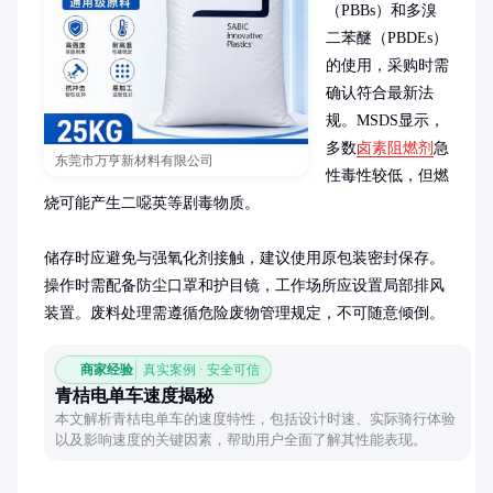
（PBBs）和多溴
二苯醚（PBDEs）
的使用，采购时需
确认符合最新法
规。MSDS显示，
多数
卤素阻燃剂
急
东莞市万亨新材料有限公司
性毒性较低，但燃
烧可能产生二噁英等剧毒物质。

储存时应避免与强氧化剂接触，建议使用原包装密封保存。
操作时需配备防尘口罩和护目镜，工作场所应设置局部排风
装置。废料处理需遵循危险废物管理规定，不可随意倾倒。
商家经验
真实案例 · 安全可信
青桔电单车速度揭秘
本文解析青桔电单车的速度特性，包括设计时速、实际骑行体验
以及影响速度的关键因素，帮助用户全面了解其性能表现。