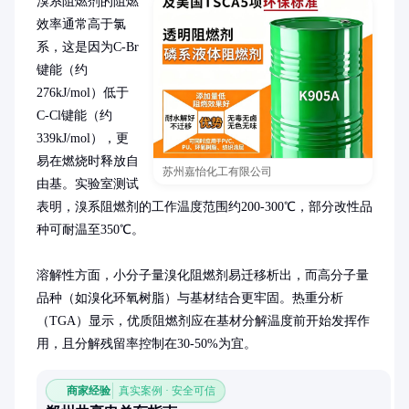
溴系阻燃剂的阻燃
效率通常高于氯
系，这是因为C-Br
键能（约
276kJ/mol）低于
C-Cl键能（约
339kJ/mol），更
易在燃烧时释放自
苏州嘉怡化工有限公司
由基。实验室测试
表明，溴系阻燃剂的工作温度范围约200-300℃，部分改性品
种可耐温至350℃。

溶解性方面，小分子量溴化阻燃剂易迁移析出，而高分子量
品种（如溴化环氧树脂）与基材结合更牢固。热重分析
（TGA）显示，优质阻燃剂应在基材分解温度前开始发挥作
用，且分解残留率控制在30-50%为宜。
商家经验
真实案例 · 安全可信