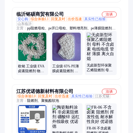
效添加剂
来电询价
临沂铭硕商贸有限公司
洽谈
安心购
综合体验L1
回复及时
出价迅速
真实性已核验
山东临沂
主营：
pp阻燃母粒、pe开口母粒、塑料增亮剂、pe薄膜阻燃剂、
塑料防雾剂、防雾滴母料、防静电母粒、塑胶增光剂、塑料增光
剂、增光增亮剂、塑料除味剂、抗静电母粒、塑料开口母料、PP
降温母粒、气相防锈母粒、塑料润滑光亮剂、塑料防锈母粒、增
韧母料、防老化母料、爽滑开口母粒、橡胶增光剂、pe阻燃母
粒、abs阻燃母粒、聚丙烯降温母粒
无卤新型环保聚
欧铭 工业级 EVA
工业级 65% PE薄
乙烯阻燃剂 母料
卤素阻燃剂 物理
膜卤素阻燃剂 氧
不含卤素 电线电
稳定性好 使用于
指数高 使用于薄
缆 管材 薄膜 离火
塑料制品 OM-P-
膜制品 ML-U-Q-
自熄
D9-2
17-2
江苏优诺德新材料有限公司
洽谈
综合体验L0
回复及时
出价迅速
真实性已核验
江苏无锡
主营：
阻燃剂、聚氨酯软泡
FR-06 不含卤素
陶瓷釉料涂料 非
阻燃剂 挥发性低