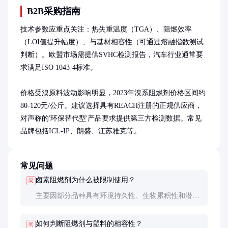
B2B采购指南
技术参数应重点关注：热失重温度（TGA）、阻燃效率
（LOI值提升幅度）、与基材相容性（可通过熔融指数测试
判断）。欧盟市场需提供SVHC检测报告，汽车行业通常要
求满足ISO 1043-4标准。

价格受溴原料波动影响明显，2023年溴系阻燃剂价格区间约
80-120元/公斤。建议选择具有REACH注册的正规供应商，
对声称的'环保替代型'产品要求提供第三方检测数据。常见
品牌包括ICL-IP、朗盛、江苏雅克等。
常见问题
卤素阻燃剂为什么被限制使用？
问
主要因部分品种具有环境持久性、生物累积性和潜在
毒性（如PBDEs）。但经过风险评估的改进品种（如
聚合物型溴化阻燃剂）仍在合规使用。
如何判断阻燃剂与塑料的相容性？
问