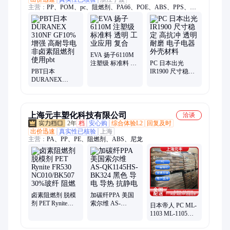
主营：
PP、POM、pc、阻燃剂、PA66、POE、ABS、PPS、
PBT、PA6
EVA 扬子6110M
注塑级 标准料 透
PC 日本出光
PBT日本
明 工业应用 复合
IR1900 尺寸稳定
DURANEX
高抗冲 透明 耐磨
310NF GF10%增
电子电器外壳材
强 高耐导电 非卤
料
素阻燃剂使用pbt
上海元丰塑化科技有限公司
洽谈
2年
档
安心购
综合体验L2
回复及时
出价迅速
真实性已核验
上海
主营：
PA、PP、PE、阻燃剂、ABS、尼龙
卤素阻燃剂 脱模
加碳纤PPA 美国
剂 PET Rynite
索尔维 AS-
日本帝人 PC ML-
FR530
QK1145HS-
1103 ML-1105
NC010/BK507
BK324 黑色 导电
MN-3500 MN-
30%玻纤 阻燃
导热 抗静电
3600H MN-3705