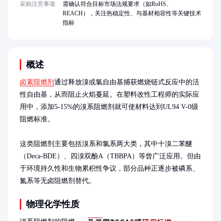
采购注意事项
需确认符合目标市场法规要求（如RoHS、
REACH），关注热稳定性、与基材相容性等关键技术
指标
概述
卤素阻燃剂
通过释放溴或氯自由基捕获燃烧链式反应中的活
性自由基，从而阻止火焰蔓延。在塑料改性工程师的实际应
用中，添加5-15%的溴系阻燃剂就可使材料达到UL94 V-0级
阻燃标准。

这类阻燃剂主要包括溴系和氯系两大类，其中十溴二苯醚
（Deca-BDE）、四溴双酚A（TBBPA）等曾广泛应用。但由
于环境持久性和生物累积性争议，部分品种正逐步被磷系、
氮系等无卤阻燃剂替代。
物理化学性质