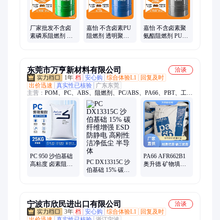
保阻燃剂、环保阻燃剂、无卤阻燃剂
厂家批发不含卤
嘉怡 不含卤素PU
嘉怡 不含卤素聚
素磷系阻燃剂 聚
阻燃剂 透明聚氨
氨酯阻燃剂 PU基
氨酯基材环保阻
酯阻燃增塑剂 低
材液体阻燃助剂
燃剂 相溶性好耐
粘度 可免费拿样
现货批发 相溶性
水解
好
东莞市万亨新材料有限公司
洽谈
1年
档
安心购
综合体验L1
回复及时
出价迅速
真实性已核验
广东东莞
主营：
POM、PC、ABS、阻燃剂、PC/ABS、PA66、PBT、工程
塑料、热塑弹性体、通用塑料
PC 950 沙伯基础
PA66 AFR662B1
PC DX13315C 沙
高粘度 卤素阻燃
奥升德 矿物填
伯基础 15% 碳纤
V0 不透光 内置脱
充、无卤阻燃、
维增强 ESD 防静
模剂
V0、低翘曲、高
电 高刚性 洁净低
灼热丝
尘 半导体
宁波市欣民进出口有限公司
洽谈
3年
档
安心购
综合体验L1
回复及时
出价迅速
真实性已核验
浙江宁波