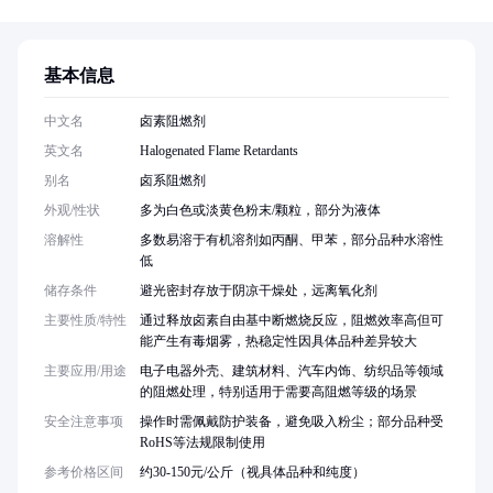
基本信息
中文名
卤素阻燃剂
英文名
Halogenated Flame Retardants
别名
卤系阻燃剂
外观/性状
多为白色或淡黄色粉末/颗粒，部分为液体
溶解性
多数易溶于有机溶剂如丙酮、甲苯，部分品种水溶性
低
储存条件
避光密封存放于阴凉干燥处，远离氧化剂
主要性质/特性
通过释放卤素自由基中断燃烧反应，阻燃效率高但可
能产生有毒烟雾，热稳定性因具体品种差异较大
主要应用/用途
电子电器外壳、建筑材料、汽车内饰、纺织品等领域
的阻燃处理，特别适用于需要高阻燃等级的场景
安全注意事项
操作时需佩戴防护装备，避免吸入粉尘；部分品种受
RoHS等法规限制使用
参考价格区间
约30-150元/公斤（视具体品种和纯度）