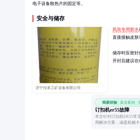
电子设备散热片的固定等。
安全与储存
风筒专用胶水
直接接触皮肤
储存时应密封
开封后建议在
济宁传承工矿设备有限公司
商家经验
真实案例 ·
订扣机er55故障
本文针对订扣机ER55
用解决方案，涵盖机械卡
复设备运行。