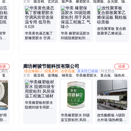
、岩棉
主营：
吸音棉、玄武岩、吸声体、橡塑胶水、阻燃板、反光膜、隔热
胶垫、
布、隔音棉、氯丁胶、隔热纸、硅胶布、玻璃棉、呼吸纸、地板革、
、悬挂
岩棉毡、聚丙烯、空调机、海绵管、玻纤布、弹性垫、橡塑板、聚笨
板、营养土、吸音毡、橡胶垫、锅炉保
改性聚苯板 复合膨
胶带
华美黄色液态氯丁
华美 橡塑保温胶水
胀聚苯乙烯保温板
白色
胶橡塑胶水 空调风
BI级阻燃胶粘剂 用
颗粒板 硅质板
热保温
筒管道保温专用 低
于风筒保温工程施
导热0.028
工 气味小
廊坊树骏节能科技有限公司
洽谈
洽谈
北廊坊
综合体验L1
回复及时
出价迅速
真实性已核验
河北邢台
、复合
主营：
吸音棉、玻璃板、钢骨架、华美橡塑胶水、复合板、隔热布、
棉板、
太空板、橡塑管、隔音棉、酚醛板、楼面板、真空板、玻璃棉、呼吸
、反射
纸、鸡蛋棉、海绵板、聚苯板、水泥板、发泡板、屋顶板、透气膜、
防火水、抗爆板、保温管、岩棉板、阁楼板
华美橡塑板材胶水
阻燃BI级专用胶粘
剂 风筒保温工程施
窑炉用
华美橡塑胶水 BI级
改性酚醛板 A级防
工辅材
 防火
蓝宝胶粘剂 风筒保
火外墙 隔热树脂泡
详情可
温工程施工辅材 粘
沫板 吸音降噪保温
力大
板