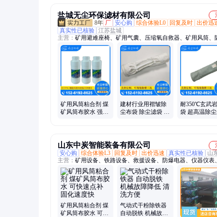
盐城无尘环保滤材有限公司
8年
厂
安心购
综合体验L0
回复及时
出价迅
真实性已核验
江苏盐城
主营：
矿用避难座椅、矿用气囊、压缩氧自救器、矿用风筒、
筒、除尘布袋、压风自救装置、压风供水自救装置、供水自救
隔爆水槽、气水分离器、隔爆水袋
矿用风筒粘合剂 煤
建材行业用褶皱除
耐350℃玄武
矿风筒布胶水 强力
尘布袋 除尘滤袋 覆
袋 超高温除尘
风筒胶 无尘环保
膜高温布袋 无尘环
度好寿命长
保
山东中炭智能装备有限公司
安心购
综合体验L3
回复及时
出价迅速
真实性已核验
山
主营：
矿用设备、铁路设备、救援设备、防爆电器、仪器仪表
机械、工程机械、智能制造
矿用风筒粘合剂 煤
气动式干粉除铁器
矿风筒布胶水 可快
自动脱铁 机械故障