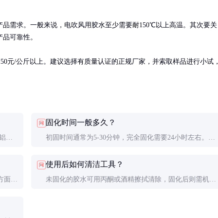
品需求。一般来说，电吹风用胶水至少需要耐150℃以上高温。其次要关
品可靠性。

达150元/公斤以上。建议选择有质量认证的正规厂家，并索取样品进行小试
固化时间一般多久？
问
如铝、
初固时间通常为5-30分钟，完全固化需要24小时左右。可
方的胶
通过加热加速固化，但需控制在胶水耐受温度范围内。
使用后如何清洁工具？
问
方面评
未固化的胶水可用丙酮或酒精擦拭清除，固化后则需机械
表现。
方法去除，建议及时清洁。