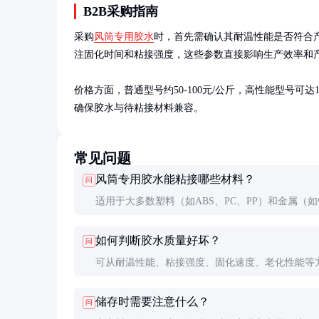
B2B采购指南
采购
风筒专用胶水
时，首先需确认其耐温性能是否符合产
注固化时间和粘接强度，这些参数直接影响生产效率和产
价格方面，普通型号约50-100元/公斤，高性能型号可
确保胶水与待粘接材料兼容。
常见问题
风筒专用胶水能粘接哪些材料？
问
适用于大多数塑料（如ABS、PC、PP）和金属（
不锈钢）的粘接，但不同材料可能需要选择特定配
如何判断胶水质量好坏？
问
水。
可从耐温性能、粘接强度、固化速度、老化性能等
估。建议进行实际粘接测试，观察在不同温度下的
储存时需要注意什么？
问