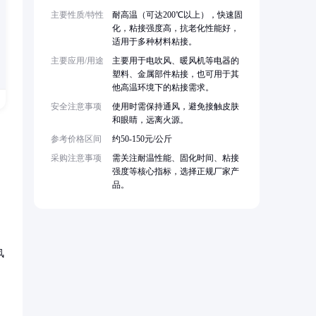
主要性质/特性
耐高温（可达200℃以上），快速固
化，粘接强度高，抗老化性能好，
适用于多种材料粘接。
主要应用/用途
主要用于电吹风、暖风机等电器的
塑料、金属部件粘接，也可用于其
他高温环境下的粘接需求。
安全注意事项
使用时需保持通风，避免接触皮肤
和眼睛，远离火源。
参考价格区间
约50-150元/公斤
采购注意事项
需关注耐温性能、固化时间、粘接
强度等核心指标，选择正规厂家产
品。
风
、