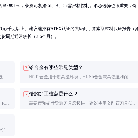
量≥99.9%，杂质元素如Cd、B、Gd需严格控制。形态选择也很重要，锭
0元/千克以上。建议选择有ATEX认证的供应商，并索取材料认证报告（
交货周期通常较长（3-6个月）。
铪合金有哪些常见类型？
问
力强得
Hf-Ta合金用于超高温环境，Hf-Nb合金兼具强度和耐蚀
上。工
性，Hf-Zr合金用于核应用。具体成分属商业机密，各厂
铪的加工难点是什么？
问
商有专属配方。
CP-
高硬度和韧性导致刀具磨损快，建议使用金刚石刀具低速
能测
切削。焊接需在氩气保护下进行，预热温度约200°C。
100