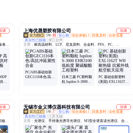
上海优晟塑胶有限公司
洽谈
洽谈
速
5年
档
安心购
综合体验L1
回复及时
出价迅速
真实性已核验
浙江台州
板卷、
主营：
耐高温材料、LCP、尼龙原料、合金料、PPA、PC、
双相
PC/ABS、PPS、EVA、PP、POM、POE、PA6、PA66、TPU、PET、
、吉帕
ABS、聚丙烯、PA12、PBT、PPO、PPE、LDPE、万华化学tpu、
HDPE
PC/ABS基础创新
90DP
GEC1110本色/高抗
日本三菱 PC塑料颗
PC 基础创新塑料
提供对
冲延展性 合金
粒 Iupilon S-3000
(美国) EXL1162T
 一张
EHR3100 低粘度 聚
WH 耐热级 抗紫外
碳酸酯工程塑料
线 航空航天应用
无锡市金义博仪器科技有限公司
洽谈
洽谈
速
1年
厂
安心购
综合体验L1
回复及时
出价迅速
真实性已核验
江苏无锡
金铝板、
主营：
光谱仪、手持激光诱导光谱仪、M5型全谱直读光谱仪、合金
075铝
分析仪、便携式直读光谱仪、直读光谱仪、全谱直读光谱仪、W4型
纯铝、
全谱直读光谱仪、手持光谱仪、M4型全谱直读光谱仪、W5型全谱直