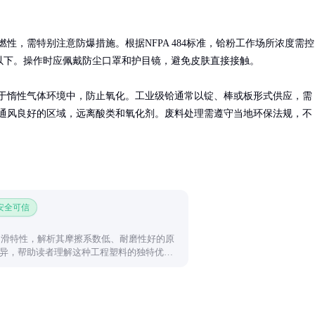
燃性，需特别注意防爆措施。根据NFPA 484标准，铪粉工作场所浓度需控
m³以下。操作时应佩戴防尘口罩和护目镜，避免皮肤直接接触。

于惰性气体环境中，防止氧化。工业级铪通常以锭、棒或板形式供应，需
通风良好的区域，远离酸类和氧化剂。废料处理需遵守当地环保法规，不
 安全可信
润滑特性，解析其摩擦系数低、耐磨性好的原
异，帮助读者理解这种工程塑料的独特优