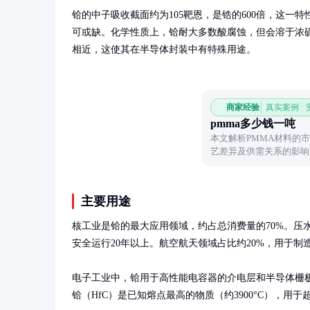
铪的中子吸收截面约为105靶恩，是锆的600倍，这一
可或缺。化学性质上，铪耐大多数酸腐蚀，但会溶于浓
相近，这使其在半导体封装中有特殊用途。
商家经验
真实案例 ·
pmma多少钱一吨
本文解析PMMA材料的
艺差异及供需关系的影响
购决策。
主要用途
核工业是铪的最大应用领域，约占总消费量的70%。压
安全运行20年以上。航空航天领域占比约20%，用于制
电子工业中，铪用于高性能电容器的介电层和半导体栅
铪（HfC）是已知熔点最高的物质（约3900°C），用于