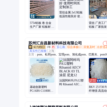
6061铝板、1060铝卷、5052铝卷、2a12铝板、3003铝板、300
5083铝板、5754铝板、幕墙铝板
雷括金属 2a12铝板
低温性能良好 使用
时间长 定制加工
5754铝板 卷 合金
雷括 厂房工厂
生产厂家 铝板材 1-
铝板 厂家批发
3天 雷括供应
工地 低温坚韧
苏州汇吉昌新材料科技有限公司
1年
档
安心购
综合体验L1
回复及时
出价迅
真实性已核验
上海
主营：
pom、杜邦pom、宝理pom、旭化成pom、巴斯夫、pom1
聚甲醛共聚物、赛钢聚甲醛原料、pom500p、pom900p、奇美a
石化、中石化、pvdf、PCTG、PARA、沙伯基础、pmma、pp
东丽pa66、云天化、科思创TPU、陶氏POE、埃克森美孚POE
苏威
法国阿科玛 PA12塑
料 Rilsamid AECV
基础创新塑料
BKV 25 F30 
BLACK 03 TL 涂层
PC/ABS C1100HF-
纤增强 高流动
尼龙12
100 合金 高流动性
级 电子电器部
国朗盛