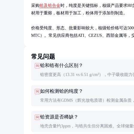
采购
铪及铪合金
时，纯度是关键指标，核级产品要求Hf含
材用于重熔，板材用于加工，粉体用于添加剂制造。

价格受纯度、形态、批量影响较大，核级铪价格可达500
MTC）。常见供应商包括ATI、CEZUS、西部金属等，
常见问题
铪和锆有什么区别？
问
铪密度更高（13.31 vs 6.51 g/cm³），中子吸收能
多。化学性质相似但铪更耐高温，价格也贵10倍以
如何检测铪的纯度？
问
业生产中需严格分离，因铪会劣化锆的核性能。
常用方法有GDMS（辉光放电质谱）检测金属杂质，I
OES测非金属杂质。核级产品还需进行中子吸收性
铪资源是否稀缺？
问
试。
地壳含量约3ppm，与锆共生但分离困难。全球储量约