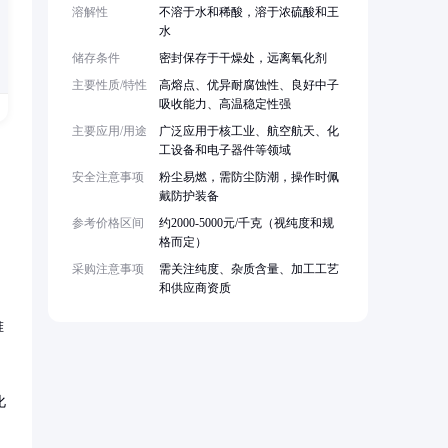
溶解性
不溶于水和稀酸，溶于浓硫酸和王
水
储存条件
密封保存于干燥处，远离氧化剂
主要性质/特性
高熔点、优异耐腐蚀性、良好中子
吸收能力、高温稳定性强
主要应用/用途
广泛应用于核工业、航空航天、化
工设备和电子器件等领域
安全注意事项
粉尘易燃，需防尘防潮，操作时佩
戴防护装备
参考价格区间
约2000-5000元/千克（视纯度和规
格而定）
采购注意事项
需关注纯度、杂质含量、加工工艺
和供应商资质
堆
化