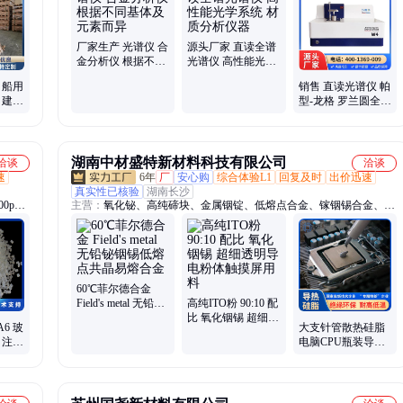
3铝卷、
读光谱仪、TY-9000光谱仪、TY-9000Pro、SP6型光谱仪、碳硫分析
仪、高频红外碳硫分析仪
厂家生产 光谱仪 合
源头厂家 直读全谱
金分析仪 根据不同
光谱仪 高性能光学
基体及元素而异
系统 材质分析仪器
 船用
销售 直读光谱仪 帕
 建筑
型-龙格 罗兰圆全谱
真空型光学系统
湖南中材盛特新材料科技有限公司
洽谈
洽谈
速
6年
厂
安心购
综合体验L1
回复及时
出价迅速
真实性已核验
湖南长沙
00p、
主营：
氧化铋、高纯碲块、金属铟锭、低熔点合金、镓铟锡合金、液
bs、浙
态金属、金属铟、金属锗、二氧化碲、真空镀膜、铋粉、碲化铋棒
s、日本
材、碲粒、铟粒、铋珠铋粒、锗粉、铟丝、铟片铟箔、三氧化二铋、
、美国
碲化铋、铋靶材、铟珠铟粒、低熔点焊料、铋锭
60℃菲尔德合金
Field's metal 无铅铋
高纯ITO粉 90:10 配
铟锡低熔点共晶易
比 氧化铟锡 超细透
PA6 玻
大支针管散热硅脂
熔合金
明导电粉体触摸屏
 注塑
电脑CPU瓶装导热
用料
件 德
膏 散热硅胶批发优
惠 100G/支