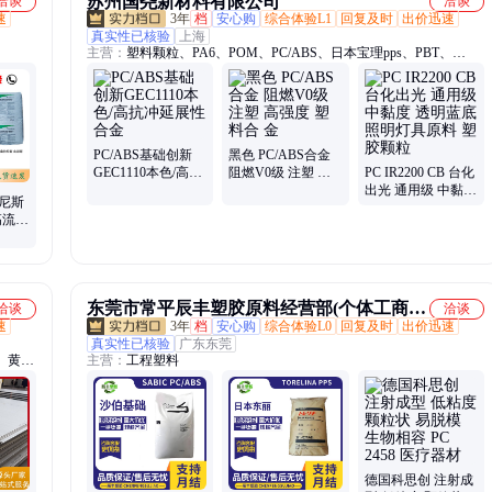
苏州国尧新材料有限公司
洽谈
洽谈
速
3年
档
安心购
综合体验L1
回复及时
出价迅速
真实性已核验
上海
主营：
塑料颗粒、PA6、POM、PC/ABS、日本宝理pps、PBT、
Pom100p、Pom500p、Pom900p、M90-44、F20-03、ABS747、
abs757、美国杜邦、德国巴斯夫、日本宝理pom、ASA、PMMA、
PEEK、PCTG、PPA、PPSU、PVDF、POE、乐天PC-1100
PC/ABS基础创新
黑色 PC/ABS合金
GEC1110本色/高抗
阻燃V0级 注塑 高
PC IR2200 CB 台化
冲延展性 合金
强度 塑料合 金
出光 通用级 中黏度
拉尼斯
透明蓝底 照明灯具
 高流动
原料 塑胶颗粒
东莞市常平辰丰塑胶原料经营部(个体工商
洽谈
洽谈
速
3年
档
安心购
综合体验L0
回复及时
出价迅速
户)
真实性已核验
广东东莞
、黄铜
主营：
工程塑料
花纹
钢拉丝
德国科思创 注射成