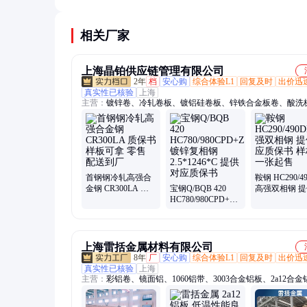
万吨，现有产能可满足需求，但供应链集中度高。
相关厂家
上海晶铂供应链管理有限公司
2年
档
安心购
综合体验L1
回复及时
出价迅
真实性已核验
上海
主营：
镀锌卷、冷轧卷板、镀铝硅卷板、锌铁合金板卷、酸洗
汽车钢、高强钢、冷轧镀锌复相钢、冷轧镀锌双相钢、汽车用
钢、电镀锌卷板、热轧卷板、镀铝锌板卷、镀锌铝镁、复相钢
钢
首钢钢冷轧高强合
鞍钢 HC290/4
金钢 CR300LA 质
宝钢Q/BQB 420
高强双相钢 
保书 样板可拿 零售
HC780/980CPD+Z
应质保书 样板
配送到厂
镀锌复相钢
起售
2.5*1246*C 提供对
应质保书
上海雷括金属材料有限公司
8年
厂
安心购
综合体验L1
回复及时
出价迅
真实性已核验
上海
主营：
彩铝卷、镜面铝、1060铝带、3003合金铝板、2a12合
6063铝板、5083铝卷、1060铝板、3003防锈铝板、5754铝卷、7
板、8011铝箔、3003铝带、5052铝板、2a12切割铝板、1060