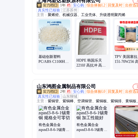
上海鸿塑达塑胶原料有限公司
1年
档
安心购
综合体验L2
回复及时
出价迅
真实性已核验
江苏苏州
主营：
聚烯烃、机械仪器、工业壳体、升级透明聚丙烯
基础创新塑料
TPV 美国塞
HDPE 韩国乐天
PC/ABS C1100HF-
151-70W256
2210J 高抗冲 高硬
100 合金 高流动性
耐高温 耐老化
度 良好刚性 食品包
装 日用家居货品
山东鸿图金属制品有限公司
2年
档
安心购
综合体验L0
回复及时
出价迅
真实性已核验
山东聊城
主营：
紫铜管、紫铜棒、空调铜管、紫铜板、紫铜排、黄铜板
棒、黄铜管、紫铜带、无缝管、铝板、铝棒、铝管、中厚板、
板、花纹铝板、导电铜排、铝方棒、不锈钢板、镜面板、不锈
板、装饰板、冷轧板、热轧板
有色金属合金
有色金属合金
zqsnd3-8-6-1锡青铜
zqsnd3-8-6-1锡青铜
规格全可零切
加工性能好