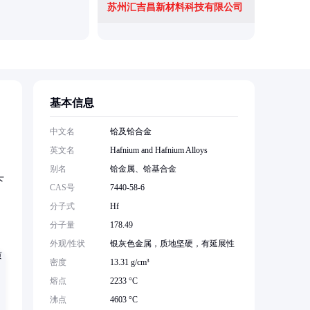
苏州汇吉昌新材料科技有限公司
基本信息
。
中文名
铪及铪合金
英文名
Hafnium and Hafnium Alloys
别名
铪金属、铪基合金
下
CAS号
7440-58-6
分子式
Hf
分子量
178.49
外观/性状
银灰色金属，质地坚硬，有延展性
密度
13.31 g/cm³
熔点
2233 °C
沸点
4603 °C