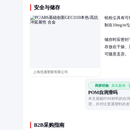
安全与储存
铪粉尘具有可
制在10mg/
储存时应密封
存放在干燥、
可随意丢弃。
上海优晟塑胶有限公司
商家经验
真实案例 ·
POM自润滑吗
本文揭秘POM材料的自
理，并对比普通塑料的差
势。
B2B采购指南