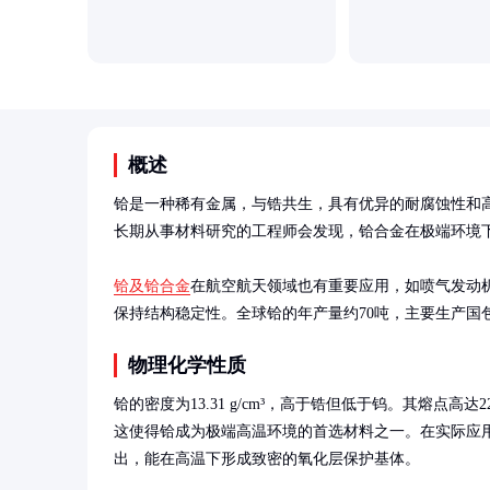
概述
铪是一种稀有金属，与锆共生，具有优异的耐腐蚀性和
长期从事材料研究的工程师会发现，铪合金在极端环境下
铪及铪合金
在航空航天领域也有重要应用，如喷气发动
保持结构稳定性。全球铪的年产量约70吨，主要生产国
物理化学性质
铪的密度为13.31 g/cm³，高于锆但低于钨。其熔点高达22
这使得铪成为极端高温环境的首选材料之一。在实际应
出，能在高温下形成致密的氧化层保护基体。
