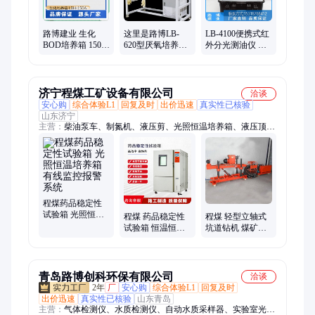
路博建业 生化
这里是路博LB-
LB-4100便携式红
BOD培养箱 150L
620型厌氧培养箱
外分光测油仪 分
温度控制精准高
精选厂家 厂家直
光水中油 适用野
效率 低能耗 LBH-
供
外现场监测水样
150A
济宁程煤工矿设备有限公司
洽谈
安心购
综合体验L1
回复及时
出价迅速
真实性已核验
山东济宁
主营：
柴油泵车、制氮机、液压剪、光照恒温培养箱、液压顶管
机、玻璃吸盘、焊网机、生物质燃烧机、扫地车、划线机、渣浆
泵、打桩机、智能张拉设备、劈裂机、板换夹紧器、铣挖机、护
栏清洗机、抓钢机、螺旋钻机、劈裂棒、电动绳锯机、液压破拆
工具组、等离子切割机、相贯线切割机、激光切割机
程煤药品稳定性
试验箱 光照恒温
程煤 药品稳定性
程煤 轻型立轴式
培养箱 有线监控
试验箱 恒温恒湿
坑道钻机 煤矿岩
报警系统
箱 光照恒温培养
石打洞钻机 立轴
箱
坑道注浆钻机
青岛路博创科环保有限公司
洽谈
2年
厂
安心购
综合体验L1
回复及时
出价迅速
真实性已核验
山东青岛
主营：
气体检测仪、水质检测仪、自动水质采样器、实验室光照