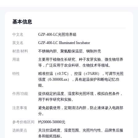
基本信息
中文名
GZP-400-LC光照培养箱
英文名
GZP-400-LC Illuminated Incubator
材质/材料
不锈钢内胆、聚氨酯保温层、钢制外壳
用途
主要用于植物生长研究、种子发芽实验、微生物培养
等，广泛应用于农业科研、生物技术等领域。
特性
精准控温（±0.5℃）、控湿（±5%RH），可调节光照
强度（0-30000Lux），具有超温保护和断电记忆功
能。
作用/功能
提供稳定的温度、湿度和光照环境，模拟自然条件，
用于科学研究和实验。
注意事项
避免超载使用，定期清洁内胆，防止液体渗入电路部
分。
参考价格区间
约20000-50000元
选购要点
关注控温精度、湿度范围、光照均匀性、品牌售后服
务和能耗指标。