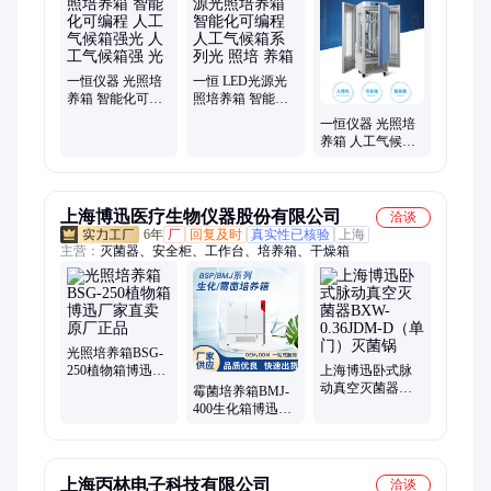
一恒仪器 光照培
一恒 LED光源光
养箱 智能化可编
照培养箱 智能化
程 人工气候箱强
可编程 人工气候
一恒仪器 光照培
光 人工气候箱强
箱系列光 照培 养
养箱 人工气候箱
光
箱
强光液晶屏 高效
率 低能耗
上海博迅医疗生物仪器股份有限公司
洽谈
6年
厂
回复及时
真实性已核验
上海
主营：
灭菌器、安全柜、工作台、培养箱、干燥箱
光照培养箱BSG-
250植物箱博迅厂
上海博迅卧式脉
家直卖原厂正品
动真空灭菌器
霉菌培养箱BMJ-
BXW-0.36JDM-
400生化箱博迅厂
D（单门）灭菌锅
家直卖原厂正品
上海丙林电子科技有限公司
洽谈