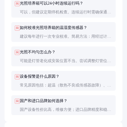
光照培养箱可以24小时连续运行吗？
问
可以，但建议定期停机检查。连续运行时需确保通风
良好，避免过热。高负荷运行可能缩短设备寿命，建
议合理安排实验周期。
如何校准光照培养箱的温湿度传感器？
问
建议每年进行一次专业校准。简易方法：用经过计量
认证的温湿度计放在箱内多个位置对比读数，差异大
时需要联系厂家校准。
光照不均匀怎么办？
问
可能是灯管老化或安装位置不当。尝试调整灯管位置
或更换新灯管。如果问题持续，可能是反射板老化，
需要专业维修。
设备报警是什么原因？
问
常见原因包括：超温（散热不良或传感器故障）、湿
度异常（水箱缺水或传感器故障）、门未关严等。先
检查简单问题，复杂故障建议联系售后。
国产和进口品牌如何选择？
问
国产设备性价比高，维修方便；进口品牌精度和稳定
性可能更好，但价格高、维修周期长。根据实验要求
和预算权衡选择。