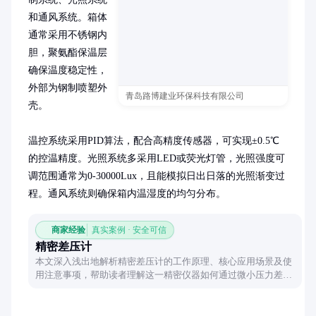
和通风系统。箱体
通常采用不锈钢内
胆，聚氨酯保温层
确保温度稳定性，
外部为钢制喷塑外
青岛路博建业环保科技有限公司
壳。

温控系统采用PID算法，配合高精度传感器，可实现±0.5℃
的控温精度。光照系统多采用LED或荧光灯管，光照强度可
调范围通常为0-30000Lux，且能模拟日出日落的光照渐变过
程。通风系统则确保箱内温湿度的均匀分布。
商家经验
真实案例 · 安全可信
精密差压计
本文深入浅出地解析精密差压计的工作原理、核心应用场景及使
用注意事项，帮助读者理解这一精密仪器如何通过微小压力差实
现精准测量，涵盖工业流程控制、环境监测等领域的关键作用。