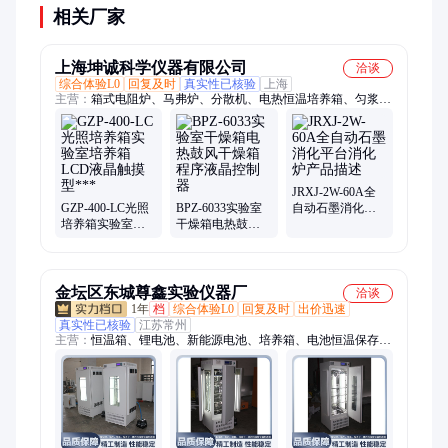
相关厂家
上海坤诚科学仪器有限公司
洽谈
综合体验L0
回复及时
真实性已核验
上海
主营：
箱式电阻炉、马弗炉、分散机、电热恒温培养箱、匀浆
机、浊度计、液氮罐、低温冷却液循环泵、移液器、土壤干燥
箱、电热恒温水浴锅、摇床烧瓶夹具
JRXJ-2W-60A全
GZP-400-LC光照
BPZ-6033实验室
自动石墨消化平
培养箱实验室培
干燥箱电热鼓风
台消化炉产品描
养箱LCD液晶触
干燥箱程序液晶
述
摸型***
控制器
金坛区东城尊鑫实验仪器厂
洽谈
1年
档
综合体验L0
回复及时
出价迅速
真实性已核验
江苏常州
主营：
恒温箱、锂电池、新能源电池、培养箱、电池恒温保存
箱、恒温电池试验箱