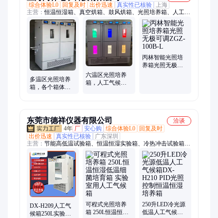
综合体验L0
回复及时
出价迅速
真实性已核验
上海
主营：
恒温恒湿箱、真空烘箱、鼓风烘箱、光照培养箱、人工气
候培养箱、高温烘箱、无氧烘箱、恒温摇床
丙林智能光照培
养箱光照无极可
调ZGZ-100B-L
六温区光照培养
多温区光照培养
箱，人工气候
箱，各个箱体独
箱，单独控温，
立控温，多色光
控湿，控光照
课设置，适合对
比实验
东莞市德祥仪器有限公司
洽谈
4年
厂
安心购
综合体验L0
回复及时
出价迅速
真实性已核验
广东深圳
主营：
节能高低温试验箱、恒温恒湿实验箱、冷热冲击试验箱、
光照培养箱、高温高湿试验箱、氙灯耐气候试验箱、耐黄老化试
验箱、紫外加速老化试验箱、三综合试验箱、步入式恒温恒湿试
验箱、高低温试验箱、快速温变试验箱、双85试验箱、低温试验
箱、步入式高低温湿热室、hast试验箱、pct老化试验箱、高温试
验箱、高压加速老化试验箱、低气压试验箱、高低温低气压试验
箱、恒温恒湿试验箱、淋雨试验箱、沙尘试验箱、高低温防爆试
可程式光照培养
250升LED冷光源
验箱
DX-H209人工气
箱 250L恒温恒湿
低温人工气候箱
候箱250L实验室