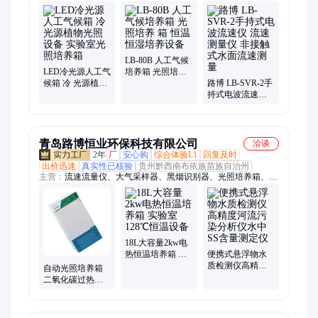
培养箱、测距仪、大气采样器、恒温恒湿称重系统、油气回收检
测仪、风速仪、声级计、尘埃粒子计数器、湿球黑球温度指数
仪、温湿度测试仪、烟尘烟气测试仪、红外测温仪、空气微生物
采样器、VOC气体检测仪、可燃气体浓度检测仪、全自动菌落计
数器
LB-80B 人工气候
LED冷光源人工气
培养箱 光照培养
候箱 冷 光源植物
箱 恒温恒湿培养
路博 LB-SVR-2手
光照设备 实验室
设备
持式电波流速仪
光照培养箱
流速测量仪 非接
触式水面流速测
量
青岛路博恒业环保科技有限公司
洽谈
2年
厂
安心购
综合体验L1
回复及时
出价迅速
真实性已核验
贵州黔西南布依族苗族自治州
主营：
流速流量仪、大气采样器、黑烟识别器、光照培养箱、气
体、采样器、检测仪、林格曼黑度仪、数采仪、油气回收检测
仪、生物安全柜、天平、土壤、β射线扬尘、风速仪、测温仪、
测距仪、辐照计、辐射仪、在线自动水质采样器、油烟检测仪、
烟尘烟气分析仪、恒温恒湿称重系统、噪声计、粉尘仪、重金属
多参数水质检测仪
18L大容量2kw电
热恒温培养箱 实
便携式悬浮物水
验室128℃恒温设
质检测仪高精度
自动光照培养箱
备
河流污染分析仪
二氧化碳过热保
水中SS含量测定
护功能 无氟制冷
仪
剂多波段智能设
置