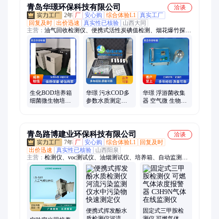
青岛华璟环保科技有限公司
洽谈
2年
厂
安心购
综合体验L1
真实工厂
回复及时
出价迅速
真实性已核验
山西大同
主营：
油气回收检测仪、便携式活性炭碘值检测、烟花爆竹探测
器、培养箱、便携式明渠流量计、单人防护装备、个人剂量报警
仪、氢火焰离子化检器、水质快检试剂包、手持热电风速仪、水
样采样设备、便携式噪声检测仪、多参数气体检测仪、热成像泄
漏检测仪、土壤重金属检测仪、移动源执法监测设备、水质指纹
预警溯源仪、便携式烟气分析仪、便携式恶臭检测仪、便携式油
烟检测仪、林格曼黑度检测仪、消耗臭氧层物质检测仪、应急防
护包、辐射防护包、个人防护包、油气回收多参数检测仪
生化BOD培养箱
华璟 污水COD多
华璟 浮游菌收集
细菌微生物培养
参数水质测定仪
器 空气微 生物细
皿 实验室可用 恒
氨氮总磷总氮水
菌采样器 微生物
温恒湿箱生产厂
质检测仪 安卓系
气溶胶采样浓缩
家
统
器
青岛路博建业环保科技有限公司
洽谈
7年
厂
安心购
综合体验L1
回复及时
出价迅速
真实性已核验
山西阳泉
主营：
检测仪、voc测试仪、油烟测试仪、培养箱、自动监测
仪、油烟分析仪、油烟监测仪、大气采样器、气体检测仪、水质
分析仪、烟气分析仪、明渠流量计、水质采样器、环境检测仪
便携式挥发酚水
固定式三甲胺检
质检测仪河流污
测仪 可燃气体浓