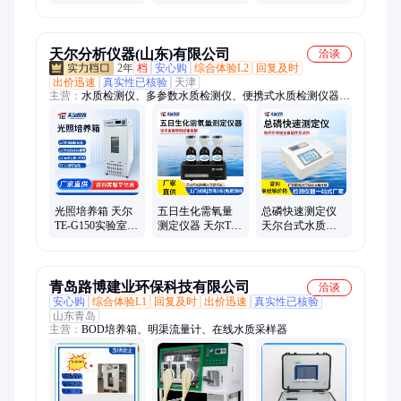
低温细菌培育箱
DX-H210 PID光
光照培养箱光照
实验室用人工气
照控制恒温恒湿
箱发芽试验箱工
候箱
培养箱
厂
天尔分析仪器(山东)有限公司
洽谈
2年
档
安心购
综合体验L2
回复及时
出价迅速
真实性已核验
天津
主营：
水质检测仪、多参数水质检测仪、便携式水质检测仪器、
光照培养箱、水质测定仪、水质分析仪、氨氮检测仪、总磷总氮
测定仪、电导率检测仪、实验室污水检测仪器、多参数水质测定
仪、多参数水质分析仪、便携式溶解氧检测测定仪、悬浮物检测
仪、便携式多参数水质检测仪、便携式多参数水质分析仪、COD
快速检测仪、cod测定仪、余氯检测分析仪、浊度检测仪、红外
测油仪、BOD测定仪、饮用水水质检测仪、水质在线监测仪、蓝
绿藻叶绿素测定仪、水质检测箱
光照培养箱 天尔
五日生化需氧量
总磷快速测定仪
TE-G150实验室恒
测定仪器 天尔TE-
天尔台式水质总
温恒湿箱 人工发
BOD(6a) bod5快
磷测试仪器设备
芽植物生长箱
速测定仪 压差法
实验室多参数分
析仪
青岛路博建业环保科技有限公司
洽谈
安心购
综合体验L1
回复及时
出价迅速
真实性已核验
山东青岛
主营：
BOD培养箱、明渠流量计、在线水质采样器