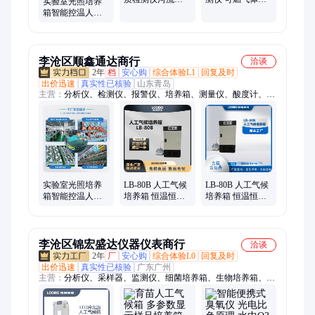
实验室光照培养
染监测仪水中污
度报警器 C3H9N
箱智能控温人工
染物快速测定仪
气体在线监测仪
气候发芽试验箱
植物生长箱
李沧区顺鑫通达商行
洽谈
2年
档
安心购
综合体验L1
回复及时
出价迅速
真实性已核验
山东青岛
主营：
分析仪、检测仪、报警仪、培养箱、测量仪、酸度计、风
速仪、蓝牙、称重系统、室内检测仪器、甲醛检测、测定仪、声
校准器、酸碱浓度计、流量计、采样器、消解器、机器人、振动
检测分析仪、测试仪、环保第三方检测、环境检测、综合采样
器、生物安全柜、浊度仪
实验室光照培养
LB-80B 人工气候
LB-80B 人工气候
箱智能控温人工
培养箱 恒温恒湿
培养箱 恒温恒湿
气候发芽试验箱
箱 光照培养装置
箱 路博环保 光照
植物生长箱
箱
李沧区锦宏盛达仪器仪表商行
洽谈
2年
厂
安心购
综合体验L0
回复及时
出价迅速
真实性已核验
广东广州
主营：
分析仪、采样器、监测仪、细菌培养箱、生物培养箱、压
力计、烟度计、检测箱、流量计、检测仪、直读仪、传感器、速
测仪、消解仪、报警仪、测油仪、车尾检测、溶解氧仪、流量校