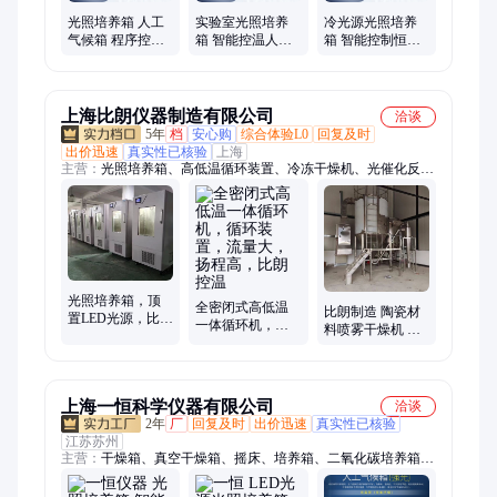
光照培养箱 人工
实验室光照培养
冷光源光照培养
气候箱 程序控温
箱 智能控温人工
箱 智能控制恒温
控湿光照模拟植
气候发芽试验箱
恒湿实验室育苗
物生长科研仪器
植物生长箱
仪器 耐腐蚀 尊鑫
上海比朗仪器制造有限公司
洽谈
5年
档
安心购
综合体验L0
回复及时
出价迅速
真实性已核验
上海
主营：
光照培养箱、高低温循环装置、冷冻干燥机、光催化反应
装置
光照培养箱，顶
全密闭式高低温
比朗制造 陶瓷材
置LED光源，比朗
一体循环机，循
料喷雾干燥机 高
LBT-500型低温制
环装置，流量
速离心 氮气循环
冷
大，扬程高，比
式 BILON-9000Y
朗控温
上海一恒科学仪器有限公司
洽谈
2年
厂
回复及时
出价迅速
真实性已核验
江苏苏州
主营：
干燥箱、真空干燥箱、摇床、培养箱、二氧化碳培养箱、
高低温试验箱、恒温恒湿箱