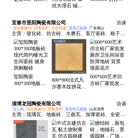
丝大理石 铺贴
服装店商铺地板
磨石瓷砖 质地
方便 防滑性好
砖800*800健身
自然 美观耐磨
品质保证 厂家
房地砖
按需定制
宜春市昱阳陶瓷有限公司
洽谈
现货 鲸力品牌
综合体验L0
回复及时
出价迅速
资质已核验
广东佛山
主营：
玻化砖、仿古砖、水磨石、客厅瓷砖、格子瓷
砖、工程瓷砖、内墙瓷砖、连纹瓷砖、卫生间瓷砖、
微水泥瓷砖、背景墙、内墙瓷片、商场地砖、瑭颢陶
瓷、别墅地砖、复古墙砖、连纹大板、防滑地砖、餐
厅地砖、会所地砖、大板地砖、工程地砖、阳台卫生
间、厨卫墙面砖、镀金小地砖
玺阳陶瓷
600*600艺术仿
800*800法式凡
300*300地板砖
古砖厂家批发
尔赛木纹拼花砖
现代简约哑光卫
厕所卫生间浴室
客厅卧室复古仿
生间瓷砖 健身
防滑地砖 背景
木纹瓷砖
淄博龙冠陶瓷有限公司
房耐酸砖
墙面花片
洽谈
安心购
综合体验L0
回复及时
真实性已核验
山东淄博
主营：
琉璃瓦、地板砖、三曲瓦、加厚瓷砖、全瓷
瓦、直角瓦、老鼠洞、连锁瓦、波浪瓦、工程瓦、通
体砖、大理石、围墙瓦、外墙砖、竹节瓦、别墅瓦、
罗曼瓦、仿石砖、大红瓦、陶瓷瓦、民用瓦、波形