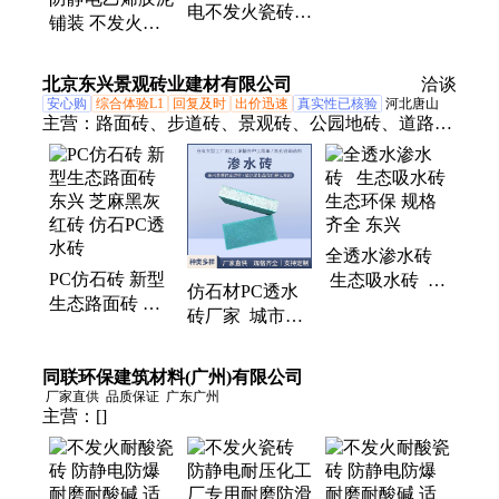
吸附 防酸 防滑
电不发火瓷砖
铺装 不发火耐
耐压
800*800 抗化学
酸瓷砖 15mm 减
性能强防酸 药
少热能传导 减
北京东兴景观砖业建材有限公司
洽谈
厂地面用
少灰尘吸附防爆
安心购
综合体验L1
回复及时
出价迅速
真实性已核验
河北唐山
主营：
路面砖、步道砖、景观砖、公园地砖、道路侧
石、路沿石、透水仿石砖、条形水泥砖、花园铺路
砖、混凝土沟盖板、户外广场地砖、雨水检查井模
块、路边石、路牙石、仿石透水砖、透水砖、渗水
砖、路面渗水砖、防滑渗水砖、花园草坪砖、混凝土
全透水渗水砖
渗水砖、草坪砖、混凝土模块、模块砖
PC仿石砖 新型
生态吸水砖 生
仿石材PC透水
生态路面砖 东
态环保 规格齐
砖厂家 城市建
兴 芝麻黑灰红
全 东兴
设景观砖 生态
砖 仿石PC透水
环保 厂家批发
同联环保建筑材料(广州)有限公司
砖
东兴
厂家直供
品质保证
广东广州
主营：
[]