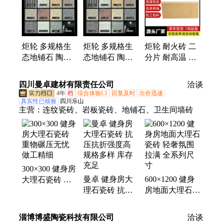
炬轮 多规格生
炬轮 多规格生
炬轮 耐火砖 二
态地铺石 陶瓷
态地铺石 陶瓷
分片 耐高温 应
PC砖 源头厂家
PC砖 源头厂家
用建筑窑炉 规
园林小区庭院用
园林小区庭院用
格齐全 厂家直
四川曼卓建材有限责任公司
洽谈
18厚路面砖
18厚路面砖
发
4年
档
综合体验L1
回复及时
出价迅速
真实性已核验
四川乐山
主营：
连纹瓷砖、岩板瓷砖、地铺石、卫生间墙砖
300×300 健身房
曼卓 健身房大
600×1200 健身
大理石瓷砖 重
理石瓷砖 抗压
房地面大理石瓷
物碾压无忧 做
抗折强度高 规
砖 轻奢氛围拉
工精细
格多样 库存充
满 全系列尺寸
淄博博盛陶瓷科技有限公司
洽谈