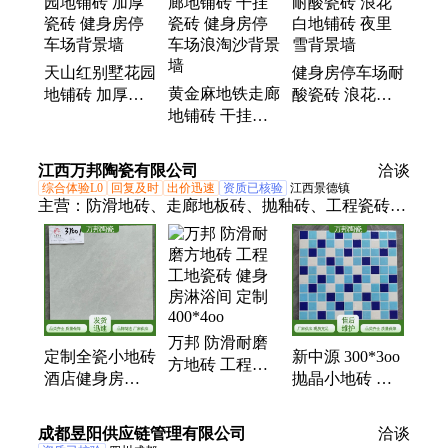
挂砖、幕墙景观砖、陶瓷景观砖
天山红别墅花园
健身房停车场耐
黄金麻地铁走廊
地铺砖 加厚瓷
酸瓷砖 浪花白
地铺砖 干挂瓷
砖 健身房停车
地铺砖 夜里雪
砖 健身房停车
场背景墙
背景墙
场浪淘沙背景墙
江西万邦陶瓷有限公司
洽谈
综合体验L0
回复及时
出价迅速
资质已核验
江西景德镇
主营：
防滑地砖、走廊地板砖、抛釉砖、工程瓷砖定
制、学校工程瓷砖、医院工程瓷砖、工程瓷砖批发、
酒店工地瓷砖、抛光砖、釉面砖、地板砖
万邦 防滑耐磨
定制全瓷小地砖
新中源 300*3oo
方地砖 工程工
酒店健身房
抛晶小地砖 酒
地瓷砖 健身房
300*3oo防滑地
店健身房 定制
淋浴间 定制
板砖 工程工地
泳池砖 工程工
400*4oo
成都昱阳供应链管理有限公司
洽谈
瓷砖 金意陶
地瓷砖