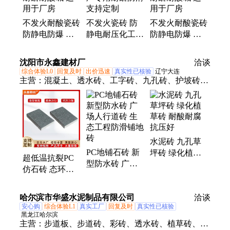
不发火耐酸瓷砖
不发火瓷砖 防
不发火耐酸瓷砖
防静电防爆 耐
静电耐压化工厂
防静电防爆 耐
磨耐酸碱 适用
专用耐磨防滑
磨耐酸碱 适用
于厂房
支持定制
于厂房
沈阳市永鑫建材厂
洽谈
综合体验L0
回复及时
出价迅速
真实性已核验
辽宁大连
主营：
混凝土、透水砖、工字砖、九孔砖、护坡砖、
pc仿石方砖、井字草坪砖、港口齿形码头砖
水泥砖 九孔草
PC地铺石砖 新
坪砖 绿化植草
超低温抗裂PC
型防水砖 广场
砖 耐酸耐腐抗
仿石砖 态环保
人行道砖 生态
压好
路面砖 pc砖厂
工程防滑铺地砖
家 现货批发
哈尔滨市华盛水泥制品有限公司
洽谈
安心购
综合体验L1
真实工厂
回复及时
真实性已核验
黑龙江哈尔滨
主营：
步道板、步道砖、彩砖、透水砖、植草砖、草