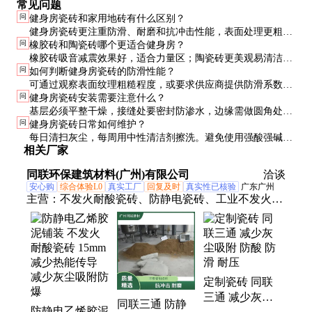
常见问题
问
健身房瓷砖和家用地砖有什么区别？
健身房瓷砖更注重防滑、耐磨和抗冲击性能，表面处理更粗
问
橡胶砖和陶瓷砖哪个更适合健身房？
糙，厚度通常更大。家用地砖则更侧重美观和易清洁，防滑等
橡胶砖吸音减震效果好，适合力量区；陶瓷砖更美观易清洁，
级相对较低。
问
如何判断健身房瓷砖的防滑性能？
适合有氧区和前台。预算充足可分区使用，预算有限建议选择
可通过观察表面纹理粗糙程度，或要求供应商提供防滑系数测
高性能橡胶砖全覆盖。
问
健身房瓷砖安装需要注意什么？
试报告。实际测试可在砖面倒水后踩踏感受，优质产品即使湿
基层必须平整干燥，接缝处要密封防渗水，边缘需做圆角处
滑也应保持良好摩擦力。
问
健身房瓷砖日常如何维护？
理。橡胶砖通常采用胶粘方式，陶瓷砖则需要专业铺贴。建议
每日清扫灰尘，每周用中性清洁剂擦洗。避免使用强酸强碱清
由有健身房装修经验的施工队操作。
相关厂家
洁剂，橡胶砖要防止油渍渗透。定期检查边缘和接缝处，发现
问题及时修补。
同联环保建筑材料(广州)有限公司
洽谈
安心购
综合体验L0
真实工厂
回复及时
真实性已核验
广东广州
主营：
不发火耐酸瓷砖、防静电瓷砖、工业不发火瓷
砖、定制不发火瓷砖、不发火瓷砖、耐酸不发火瓷
砖、防静电不发火瓷砖、耐酸瓷砖、防静电耐酸瓷
砖、防静电不发火耐酸瓷砖、不发火防腐瓷砖、防静
电砖瓷砖、防酸不发火防静电瓷砖、防爆瓷砖、不发
定制瓷砖 同联
火防静电瓷砖、防静电地板
三通 减少灰尘
同联三通 防静
防静电乙烯胶泥