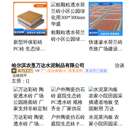
坪砖、pc砖、仿石砖、护坡砖、排水槽、U型槽
粗颗粒透水荷兰
砖小区公园绿化
新型环保彩砖
快速渗水荷兰砖
用300*300mm华
PC砖 生态绿化
市政广场建设用
盛
路面砖 极速物
极速物流 发货
流 发货快 华盛
快华盛
哈尔滨农垦万达水泥制品有限公司
洽谈
步道板厂
5年
厂
综合体验L0
回复及时
真实性已核验
吉林四平
主营：
[]
万达彩砖 陶瓷
户外陶瓷仿石砖
水泥菜沟板 农
透水砖 广场公
庭院生态砖 PC
家小院田园采摘
园路面砖 厂家
透水砖 规格齐
通道地板 坚固