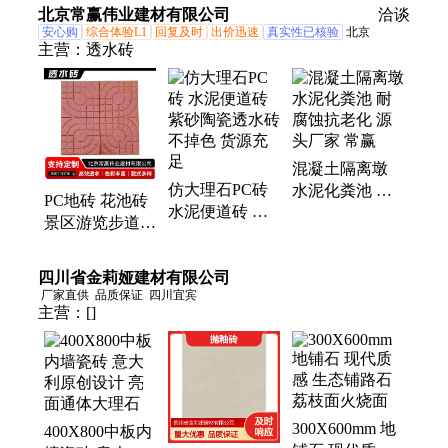
支持非标定制
全 厂家供应
耐用 万达
北京常赢伟业建材有限公司
洽谈
安心购
综合体验L1
回复及时
出价迅速
真实性已核验
北京
主营：
透水砖
混凝土隔离墩
仿大理石PC砖
水泥化粪池 耐
PC地砖 花池砖
水泥便道砖 紫
腐蚀抗老化 源
景区游览步道
砂陶瓷透水砖
头厂家 常赢
路面不易积热
不掉色 货源充
现货现发 常赢
四川省金莉娅建材有限公司
足
厂家直供
品质保证
四川宜宾
主营：
[]
300X600mm 地
400X800中板内