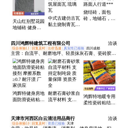
瓦、防滑瓦、地铺石、pc砖、幕墙砖
烧结砖，面包
中式古建仿古瓦
砖，地铺石，景
天山红别墅花园
黏土烧制青瓦
观园林，广场，
地铺砖 健身房
仿古园林建筑屋
路面人行道***
停车场加厚瓷砖
面瓦 琉璃瓦
600*600mm背景
四川鸿辉特建筑工程有限公司
洽谈
墙
综合体验L1
回复及时
出价迅速
真实性已核验
四川成都
主营：
自流平、耐磨地坪、轻质抹灰石膏、瓷砖胶粘
剂、预拌干混砂浆
鸿辉特健身房地
耐磨石膏砂浆自
鸿辉特地暖专用
面防滑瓷砖粘接
流平材料 支持
柔性瓷砖粘结剂
剂 摩擦系数
定制吨袋 质量
小花砖铺贴 流
≥0.7 耐汗渍 厂
保障 资质齐全
动性佳 缝隙填
天津市河西区白云清洁用品商行
家供应
洽谈
充饱满
综合体验L0
回复及时
资质已核验
天津