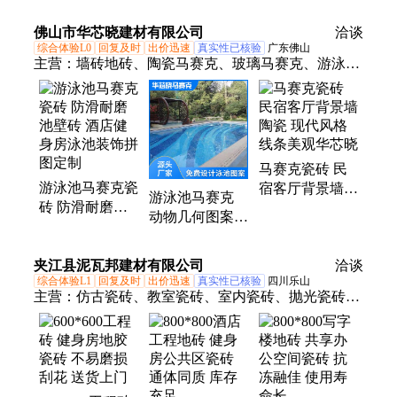
色砖 耐磨耐污
砖 密实型防水
染
耐酸
佛山市华芯晓建材有限公司
洽谈
综合体验L0
回复及时
出价迅速
真实性已核验
广东佛山
主营：
墙砖地砖、陶瓷马赛克、玻璃马赛克、游泳池
马赛克、泳池马赛克拼图、马赛克拼花、马赛克海豚
马赛克瓷砖 民
游泳池马赛克瓷
宿客厅背景墙
游泳池马赛克
砖 防滑耐磨池
陶瓷 现代风格
动物几何图案幼
壁砖 酒店健身
线条美观华芯晓
儿园儿童泳池马
房泳池装饰拼图
赛克砖 实力工
夹江县泥瓦邦建材有限公司
定制
洽谈
厂
综合体验L1
回复及时
出价迅速
真实性已核验
四川乐山
主营：
仿古瓷砖、教室瓷砖、室内瓷砖、抛光瓷砖、
商用瓷砖、防滑瓷砖、翻新瓷砖、地面瓷砖、工程瓷
砖、办公瓷砖、门店瓷砖、地铺瓷砖、公共瓷砖、耐
磨瓷砖、走廊瓷砖、地胶瓷砖、玻化瓷砖、通用瓷
砖、商铺瓷砖、地砖瓷砖、通体瓷砖、教学楼瓷砖、