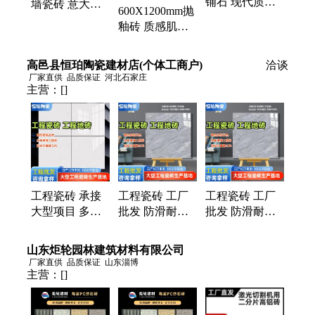
铺石 现代质感
墙瓷砖 意大利
600X1200mm抛
生态铺路石 荔
原创设计 亮面
釉砖 质感肌肤
枝面火烧面
通体大理石
釉系列 子母配
套设计
高邑县恒珀陶瓷建材店(个体工商户)
洽谈
厂家直供
品质保证
河北石家庄
主营：
[]
工程瓷砖 承接
工程瓷砖 工厂
工程瓷砖 工厂
大型项目 多场
批发 防滑耐磨
批发 防滑耐磨
景应用 防滑耐
颜色规格齐全
颜色规格齐全
磨 颜色规格齐
全国发货 咨询
全国发货 咨询
山东炬轮园林建筑材料有限公司
全 全国发货
拿样
拿样
厂家直供
品质保证
山东淄博
主营：
[]