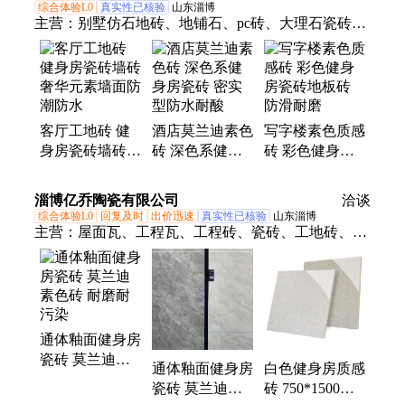
足
综合体验L0
真实性已核验
山东淄博
主营：
别墅仿石地砖、地铺石、pc砖、大理石瓷砖、
仿古瓷砖、庭院地铺石、石英砖供应商、仿花岗岩石
英砖
客厅工地砖 健
酒店莫兰迪素色
写字楼素色质感
身房瓷砖墙砖
砖 深色系健身
砖 彩色健身房
奢华元素墙面防
房瓷砖 密实型
瓷砖地板砖 防
潮防水
防水耐酸
滑耐磨
淄博亿乔陶瓷有限公司
洽谈
综合体验L0
回复及时
出价迅速
真实性已核验
山东淄博
主营：
屋面瓦、工程瓦、工程砖、瓷砖、工地砖、通
体大理石、内墙 外墙、抛光砖 仿古砖、小地砖 马赛
克
通体釉面健身房
瓷砖 莫兰迪素
通体釉面健身房
白色健身房质感
色砖 耐磨耐污
瓷砖 莫兰迪素
砖 750*1500瓷
染