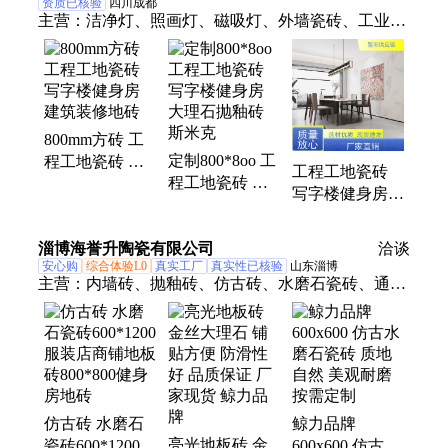
资质已核验
四川成都
主营：
洁净灯、照画灯、磁吸灯、外墙瓷砖、工业瓷
砖、通体瓷砖、全抛釉瓷砖、工程工地瓷砖、平台
灯、吸顶灯、防爆灯、折叠灯、导轨射灯、吊顶洞
灯、防眩射灯、轨道射灯、嵌入式筒灯、防眩光筒
灯、工程地板砖、雷达感应筒灯、洗浴中心抛釉砖、
800mm方砖 工
橱柜酒柜展示柜
定制800*8oo 工
程工地瓷砖 写
工程工地瓷砖
程工地瓷砖 写
字楼健身房 建
写字楼健身房
字楼健身房 大
筑装修地砖
定制800*8oo 大
理石抛釉砖 斯
理石抛釉砖
淄博海誉升陶瓷有限公司
米克
洽谈
安心购
综合体验L0
真实工厂
真实性已核验
山东淄博
主营：
内墙砖、抛釉砖、仿古砖、水磨石瓷砖、通体
大理石瓷砖、室内防滑砖、抛光砖
仿古砖 水磨石
鲸力品牌
亮光地板砖 金
瓷砖600*1200
600x600 仿古水