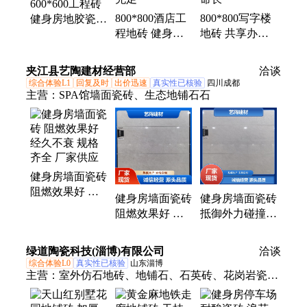
600*600工程砖
营业厅瓷砖、办公楼瓷砖、工装地砖
800*800酒店工
800*800写字楼
健身房地胶瓷砖
程地砖 健身房
地砖 共享办公
不易磨损刮花
公共区瓷砖 通
空间瓷砖 抗冻
送货上门
体同质 库存充
融佳 使用寿命
夹江县艺陶建材经营部
洽谈
足
长
综合体验L1
回复及时
出价迅速
真实性已核验
四川成都
主营：
SPA馆墙面瓷砖、生态地铺石石
健身房墙面瓷砖
阻燃效果好 经
健身房墙面瓷砖
健身房墙面瓷砖
久不衰 规格齐
阻燃效果好 质
抵御外力碰撞
全 厂家供应
感多样 库存充
耐久性好 艺陶
足 快速发货
建材 迅速发货
绿道陶瓷科技(淄博)有限公司
洽谈
综合体验L0
真实性已核验
山东淄博
主营：
室外仿石地砖、地铺石、石英砖、花岗岩瓷
砖、陶瓷pc砖、Pc仿石砖、幕墙砖、庭院砖、外墙干