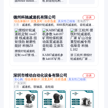
国Melior motion自
机 斜齿轮结构免
传动减速器
消隙 高精度伺服
维护机床自动化
减速器代理
传动装置
德州科驰减速机有限公司
洽谈
综合体验L0
回复及时
出价迅速
真实性已核验
青海西宁
主营：
减速机、摆线针轮减速机、8000系列减速机、齿轮减速
机、F系列减速机、K系列减速机、R系列减速机、S系列减速机
摆线针轮减速机
定制 xwd7摆 线减
KAB87减速机参
浙 江杭州 摆线针
速器 扭矩强劲 耐
数 kab187矿用给
轮减速机厂家 矿
磨性能好 科驰Z8
煤机驱动装置减
山冶金重型机械
速器齿轮箱 立体
专用 低噪音 科驰
车库
L102
深圳市维动自动化设备有限公司
洽谈
安心购
综合体验L0
回复及时
出价迅速
真实性已核验
广东深圳
主营：
减速机、联轴器、齿轮箱