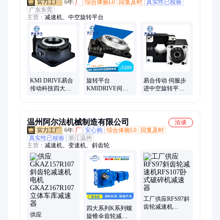
6年
厂
综合体验L0
回复及时
真实性已核验
广东东莞
主营：
减速机、中空旋转平台
KMI DRIVE易合
旋转平台
易合传动 伺服步
传动科技四大系
KMIDRIVE伺服
进中空旋转平台
列 中空旋转平台
步进中空旋 转平
测试设备精密
减速机
台 减速 机
温州阿尔法机械制造有限公司
洽谈
6年
厂
安心购
综合体验L0
回复及时
真实性已核验
浙江温州
主营：
减速机、变速机、斜齿轮
工厂供应RFS97斜
齿轮减速机
四大系列K系列螺
供应
RFS107卧式破碎
旋锥伞齿轮减速