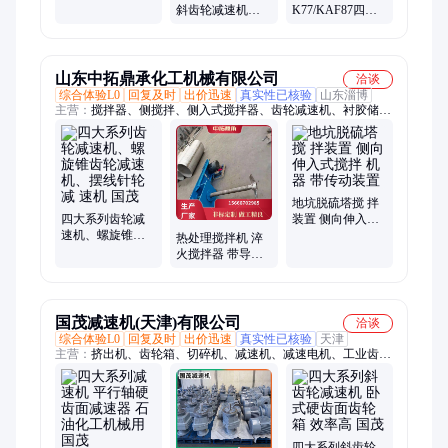
Y18.5-4P养牛养羊
斜齿轮减速机
K77/KAF87四大
设备TMR饲料机
GKAF127-Y22-4P
系列减速电机,厂
齿轮配件，全国
家直营，全国联
保修
保
山东中拓鼎承化工机械有限公司
洽谈
综合体验L0
回复及时
出价迅速
真实性已核验
山东淄博
主营：
搅拌器、侧搅拌、侧入式搅拌器、齿轮减速机、衬胶储
罐、衬塑储罐、过滤器、淬火搅拌器、脱硫搅拌器、衬胶搅拌
器、衬四氟搅拌器、钛材搅拌器、顶入式搅拌器、大型立式搅拌
器、水处理搅拌器、水煤浆搅拌器
地坑脱硫塔搅 拌
四大系列齿轮减
装置 侧向伸入式
速机、螺旋锥齿
搅拌 机器 带传动
热处理搅拌机 淬
轮减速 机、摆线
装置
火搅拌器 带导流
针轮减 速机 国茂
筒导流槽搅拌冷
却设备
国茂减速机(天津)有限公司
洽谈
综合体验L0
回复及时
出价迅速
真实性已核验
天津
主营：
挤出机、齿轮箱、切碎机、减速机、减速电机、工业齿
轮、高载齿轮、硬齿面减速器
四大系列斜齿轮