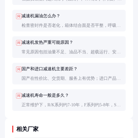
根据负载选F（重载）、R（中轻载）；需自锁选S系
列。综合考虑效率、噪音、成本等因素。
减速机漏油怎么办？
问
检查密封件是否老化，箱体结合面是否平整，呼吸阀
是否堵塞。轻微渗油属正常现象，但滴油需及时处
理。
减速机发热严重可能原因？
问
常见原因包括油量不足、油品不当、超载运行、安装
不对中或散热不良。温度超过85℃应停机检查。
国产和进口减速机主要差距？
问
国产在性价比、交货期、服务上有优势；进口产品在
精度、寿命指标上仍领先，但差距正在缩小。
减速机寿命一般是多久？
问
正常维护下，R/K系列约7-10年，F系列约5-8年，S系
列约6-9年。实际寿命受工况、维护影响很大。
相关厂家