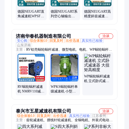
德国NEUGART直
德国NEUGART系
德国NEUGART高
角减速机WPSFN
列空心轴输出减
精度斜齿减速机
圆形法兰盘输出
速机WGN行星齿
PSBN纽卡特伺服
空心轴伺服减速
轮减速器伺服电
电机减速器替代
器原装
机现货
新宝
济南华春机器制造有限公司
洽谈
安心购
综合体验L0
回复及时
出价迅速
真实性已核验
山东济南
主营：
RV铝壳蜗轮蜗杆减速、微型电机、电机、WP蜗轮蜗杆减
速机、齿轮减速机、WP系列减速机、摆线针轮减速机、RV双机
减速机、WP减速机、RV减速机、立式摆线针轮减速机、卧式摆
线针轮减速机、卧式齿轮减速机、立式齿轮减速机、Wp双机减
速机、XW摆线针轮减速机、蜗轮蜗杆双级减速机、减速机、涡
轮蜗杆减速机、升降机、T型换向器、SWL丝杆升降机、铝壳电
WP蜗轮蜗杆减速
机、铝壳电动机、三相异步电动机
机 立式卧式减速
器 大扭矩高精度
RV蜗轮蜗杆减速
WPKS蜗轮蜗杆单
机 NMRV110减速
级减速机 小型减
器 噪音小扭矩大
速器 支持非标定
运行平稳
制
泰兴市五星减速机有限公司
洽谈
综合体验L0
回复及时
出价迅速
真实性已核验
江苏泰州
主营：
齿轮减速机、摆线针轮减速机、全铜电机、外装式电动滚
筒、工业减速齿轮箱