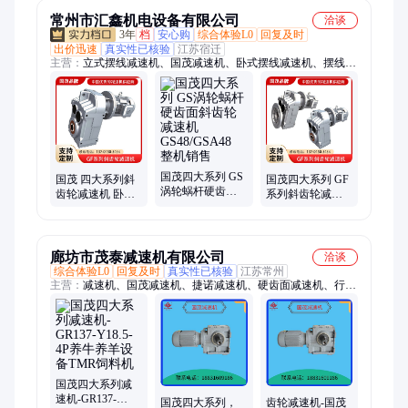
常州市汇鑫机电设备有限公司
洽谈
3年
档
安心购
综合体验L0
回复及时
出价迅速
真实性已核验
江苏宿迁
主营：
立式摆线减速机、国茂减速机、卧式摆线减速机、摆线针
轮减速机、圆柱齿轮减速机、行星齿轮减速机、四大系列减速机
国茂四大系列 GS
国茂 四大系列斜
国茂四大系列 GF
涡轮蜗杆硬齿面
齿轮减速机 卧式
系列斜齿轮减速
斜齿轮减速机
直角及配件 实体
机 硬齿面 螺旋伞
GS48/GSA48 整机
企业 品牌商标
锥 实体企业 品牌
销售
商标
廊坊市茂泰减速机有限公司
洽谈
综合体验L0
回复及时
真实性已核验
江苏常州
主营：
减速机、国茂减速机、捷诺减速机、硬齿面减速机、行星
减速机、锂电搅拌、斜齿轮减速器
国茂四大系列减
速机-GR137-
国茂四大系列，
齿轮减速机-国茂