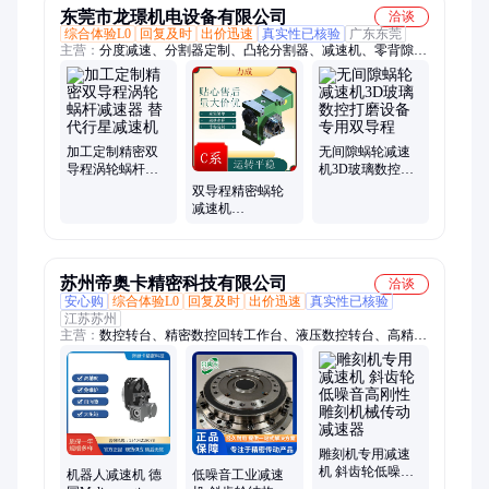
东莞市龙璟机电设备有限公司
洽谈
综合体验L0
回复及时
出价迅速
真实性已核验
广东东莞
主营：
分度减速、分割器定制、凸轮分割器、减速机、零背隙高
精度减速机、精密减速机、无间隙蜗轮减速机、零背隙蜗轮减速
机、双导程蜗轮减速机、1弧分蜗轮减速机、双导程减速机、间
歇分度盘、分割器、转盘分度盘分割器、高精密行星齿轮箱、转
角可配伺服步进电机、行星齿轮减速箱、速机转角减速
加工定制精密双
无间隙蜗轮减速
导程涡轮蜗杆减
机3D玻璃数控打
速器 替代行星减
磨设备专用双导
双导程精密蜗轮
速机
程
减速机
VDRH045-40精度
1弧分调整背隙替
法国DYNABOX
苏州帝奥卡精密科技有限公司
洽谈
安心购
综合体验L0
回复及时
出价迅速
真实性已核验
江苏苏州
主营：
数控转台、精密数控回转工作台、液压数控转台、高精减
速机、自消隙减速机、硬齿面减速机、三级多级硬齿面减速机、
同轴式减速机、减速机封闭实心轴、摆线针轮减速机、螺旋锥齿
轮减速机、直交轴精密减速机、PSC减速机、摆线减速机、气动
分度转台、四轴数控转台、双摆头数控铣头、机械摆头、液压摆
头、伺服摆头、数控摆头、齿轮传动摆头、蜗轮蜗杆摆头、谐波
摆头、精密行星减速器
雕刻机专用减速
机 斜齿轮低噪音
机器人减速机 德
低噪音工业减速
高刚性雕刻机械