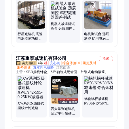
试台、试验台、高速电机、电动滚筒、同步电机、锚杆钻机、煤
矿电机、测控电机、转矩转速、铸铁平台、钻机测试、电机测
试、磁粉测功、油耗测试、磁粉离合器、电动自行车、高速电涡
流、液压马达测试
机器人减速机试
验台 远辰测控 精
密减速器回差测
行星减速机 高速
电机测试台 远辰
试
电涡流测功机 远
测控 矿用电涡流
辰测控制造 运转
测功机 减速机试
平稳、无异常声
验台
响
江苏重泰减速机有限公司
洽谈
4年
档
安心购
综合体验L0
回复及时
出价迅速
真实性已核验
江苏南通
主营：
SBD摆线针轮、ZJY轴装式硬齿面、外装式电动滚筒、减
速机、摆线针轮减速机、蜗轮蜗杆减速机、行星减速机、四大系
列减速机、硬齿面减速机、软齿面减速机、P系列行星减速机、
齿轮箱减速机、X系列摆线针轮、B系列摆线针轮、H系列硬齿面
齿轮箱、B系列直交轴减速机、滚筒系列、斜齿轮蜗轮蜗杆减速
机、内装式电动滚筒
蜗轮蜗杆减速机
XW系列双级卧式
RV50/NRV50/NMVR50
摆线针轮减速机
减速器 铝合金材
四大系列减速机
XWEY42-595-
质耐用
faf57平行轴硬齿
0.25KW减速器
面减速器 石油化
工机械用