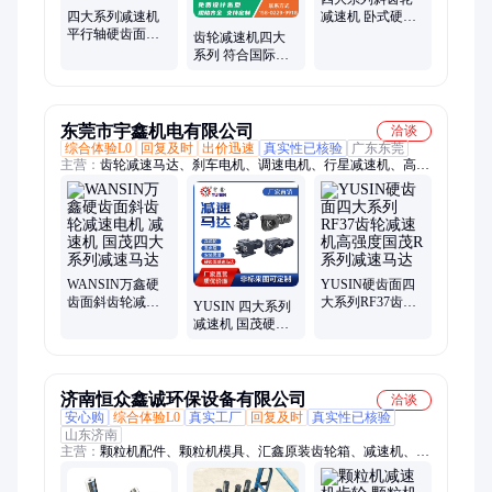
四大系列减速机
减速机 卧式硬齿
平行轴硬齿面减
面齿轮箱 效率高
齿轮减速机四大
速器 石油化工机
国茂
系列 符合国际标
械用 国茂
准要求 体积小 重
量轻 国茂
东莞市宇鑫机电有限公司
洽谈
综合体验L0
回复及时
出价迅速
真实性已核验
广东东莞
主营：
齿轮减速马达、刹车电机、调速电机、行星减速机、高速
电机
WANSIN万鑫硬
YUSIN硬齿面四
齿面斜齿轮减速
大系列RF37齿轮
YUSIN 四大系列
电机 减速机 国茂
减速机高强度国
减速机 国茂硬齿
四大系列减速马
茂R系列减速马达
面减速电机 RF77
达
伞齿轮减速马达
济南恒众鑫诚环保设备有限公司
洽谈
安心购
综合体验L0
真实工厂
回复及时
真实性已核验
山东济南
主营：
颗粒机配件、颗粒机模具、汇鑫原装齿轮箱、减速机、国
茂减速机、汇鑫减速机、减速机维修、颗粒机、木屑颗粒机改
装、颗粒机维修、环模、齿轮箱、二手颗粒机、宇龙颗粒机、