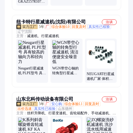
GKAZ157R107斜
机减速器
机直角减速电机
齿轮减速机电机
GKAZ167R107立
体车库减速器
纽卡特行星减速机(沈阳)有限公司
洽谈
5年
厂
综合体验L0
回复及时
真实性已核验
辽宁沈阳
主营：
减速机、行星减速机
Neugart行星减速
WGN带空心轴的
机 PLPE型号 具有
转角型行星减速
NEUGART行星减
较高的轴向力和
机 清洁便捷安全
速机厂家 体积小
径向力
噪音低
传动效率高 运行
安静 抗倾斜力矩
高
山东北科传动设备有限公司
洽谈
5年
厂
安心购
综合体验L1
回复及时
出价迅速
真实性已核验
山东德州
主营：
丝杆升降机、行星变速机、齿轮箱配件、手动减速机、蜗
杆减速机、大行星减速机、工业用减速机、长寿命减速机、摆线
针轮减速机、二次包络减速机、摆线减速机机架、中心传动提升
机