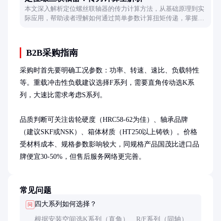
本文深入解析定位螺丝联轴器的传力计算方法，从基础原理到实
际应用，帮助读者理解如何通过简单参数计算扭矩传递，掌握优
化设计的实用技巧。
B2B采购指南
采购时首先要明确工况参数：功率、转速、速比、负载特性
等。重载冲击性负载建议选择F系列，需要直角传动选K系
列，大速比需求考虑S系列。

品质判断可关注齿轮硬度（HRC58-62为佳）、轴承品牌
（建议SKF或NSK）、箱体材质（HT250以上铸铁）。价格
受材料成本、规格参数影响较大，同规格产品国茂比进口品
牌便宜30-50%，但售后服务网络更完善。
常见问题
四大系列如何选择？
问
根据安装空间选K系列（直角）、R/F系列（同轴）；