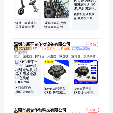
560颗粒机、粉碎机、颗粒机压辊、制粒机、2手颗粒机、560模
具现货、压轮总成、850颗粒机、燃料颗粒机、颗粒成型设备、
压辊皮
颗粒机减速机齿
轮 颗粒机用减速
机厂家 BC系列减
订做汇鑫减速机/
减速机齿轮 定制
速机
国茂减速机/通力
螺旋伞齿轮 螺旋
减速机 四大系列
锥齿轮 加工减速
减速机配件
机齿轮
深圳市新平台传动设备有限公司
洽谈
8年
厂
回复及时
出价迅速
真实性已核验
广东深圳
主营：
减速器、回转台、分度盘、减速机、旋转台、机械手臂、
伺服转台、回转平台、旋转平台、旋转机构、传动装置、配伺服
电机、凸轮分割器、高精度旋转定位、国产高精度转台、中空旋
转平台
XPT/新平台
haoxpt 旋转平台
haoxpt/新平台
SR80-240W机械
CR40-4W高精度
SR80-24W中空旋
臂减速机 机器人
伺服回转平台 小
转平台 中空平台
用减速器中心跳
型自动转台
高精度高刚性
动0.002mm
东莞市易合传动科技有限公司
洽谈