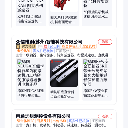
ZQ螺旋洗砂机减
K系列斜齿 螺旋
速机 洗沙流水线
四大系列 S型减速
锥齿轮减速机 KF
用减速器 北科传
机 斜齿面硬齿轮
KA KAF KAT
动设备
机械配件 减速电
KAZ KAB 四大系
机
列减速器
众信维创(苏州)智能科技有限公司
洽谈
3年
档
安心购
综合体验L0
回复及时
出价迅速
真实性已核验
江苏苏州
主营：
联轴器、齿轮齿条、转角减速器、行星减速机、直线滑台
模组、直线电机模组
德国NEUGART纽
德国R+W安全联
精铣研磨直齿斜
卡特行星齿轮减
轴器SKH带全分
齿条齿轮定做定
速机PLE精密伺服
离夹紧轴套大扭
制现货1.5模2模3
减速器步进电机
矩过载保护扭力
模4模5模桁架地
正品
限制器
轨
南通远辰测控设备有限公司
洽谈
综合体验L0
回复及时
出价迅速
真实性已核验
江苏南通
主营：
曳引机、发动机、制动器、减速机、传感器、测功机、测