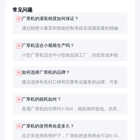
常见问题
广章机的灌装精度如何保证？
问
通过精密计量泵和智能控制系统实现灌装量的精确控
制，误差通常控制在±2%以内。定期校准和维护是保
证精度的关键。
广章机适合小规模生产吗？
问
小型广章机适合中小型食品加工厂，但投资成本较
高。对于极小规模生产，手工制作可能更经济。
如何选择广章机的品牌？
问
建议选择有良好口碑和完善售后服务的品牌。可参考
同行推荐，实地考察设备运行情况，并索取样品试
机。
广章机的能耗如何？
问
普通广章机的功率约3-5kW，能耗相对较低。但具体
能耗取决于生产规模和设备型号。
广章机的使用寿命是多久？
问
在正常使用和维护下，广章机的使用寿命可达8-10