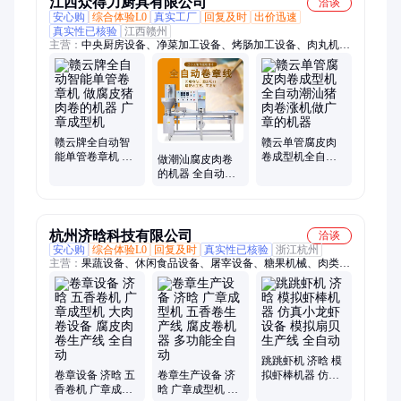
江西众得力厨具有限公司
洽谈
安心购
综合体验L0
真实工厂
回复及时
出价迅速
真实性已核验
江西赣州
主营：
中央厨房设备、净菜加工设备、烤肠加工设备、肉丸机、
无刀化设备
赣云牌全自动智
赣云单管腐皮肉
能单管卷章机 做
卷成型机全自动
做潮汕腐皮肉卷
腐皮猪肉卷的机
潮汕猪肉卷涨机
的机器 全自动卷
器 广章成型机
做广章的机器
章机 单头广章成
型机
杭州济晗科技有限公司
洽谈
安心购
综合体验L0
回复及时
真实性已核验
浙江杭州
主营：
果蔬设备、休闲食品设备、屠宰设备、糖果机械、肉类机
械、饮料机械、皮革机械、分选设备、化工设备
跳跳虾机 济晗 模
卷章设备 济晗 五
卷章生产设备 济
拟虾棒机器 仿真
香卷机 广章成型
晗 广章成型机 五
小龙虾设备 模拟