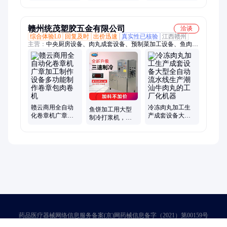
机 大肉卷设备 腐
香卷生产线 腐皮
扇贝生产线 全自
皮肉卷生产线 全
卷机器 多功能全
动
自动
自动
赣州统茂塑胶五金有限公司
洽谈
综合体验L0
回复及时
出价迅速
真实性已核验
江西赣州
主营：
中央厨房设备、肉丸成套设备、预制菜加工设备、鱼肉采
肉机、切块机、包馅机、狮子头机、脱皮机、肉丸机、多功能切
菜机、香肠机、扒皮机、研磨机、切丝机、切条机、肉丸成型
机、绞肉机、锯骨机、洗菜机、鱼丸成套设备、净菜加工流水
线、去猪肉、解冻池
赣云商用全自动
冷冻肉丸加工生
鱼饼加工用大型
化卷章机广章加
产成套设备大型
制冷打浆机，商
工制作设备多功
全自动流水线生
用三速制冷肉丸
能制作卷章包肉
产潮汕牛肉丸的
打浆机
卷机
工厂化机器
药品医疗器械网络信息服务备案(京)网药械信息备字（2021）第00159号
京ICP证030173号
京公网安备11000002000001号