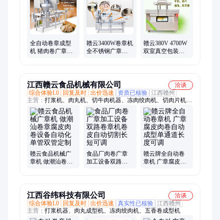
全自动卷章成型
赣云3400W卷章机
赣云380V 4700W
机 猪肉卷广章机
全不锈钢广章成
双室真空包装机
单管自动肉卷成
型机 商用大功率
食品真空封口加
型设备
盘龙菜的机台哦
工高效一机多用
哦
江西赣云食品机械有限公司
洽谈
综合体验L0
回复及时
出价迅速
资质已核验
江西赣州
主营：
打浆机、肉丸机、切牛肉机器、冻肉绞肉机、切肉片机
器、鱼肉采肉机、鱼丸包心机、肉丸成型机、鱼丸机、绞肉机、
碎整版冻肉、流水线设备
赣云食品机械广
食品厂肉卷广章
赣云牌全自动卷
章机 做潮汕卷章
加工设备双路卷
章机 广章腐皮肉
腐皮肉卷设备自
章机卷皮自动切
卷自动成型单通
动化单管双管定
割长短可调
道长度可调
制
江西谷纬科技有限公司
洽谈
综合体验L0
回复及时
出价迅速
真实性已核验
江西赣州
主营：
打浆机器、肉丸成型机、冻肉绞肉机、五香卷成型机