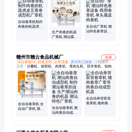
自动卷章机制作
肉卷的机器虎皮
全自动广章机 潮
五香卷成型机广
汕特色卷章设备
生产肉卷的机器
章机
商用卷章机 单头
广章机 潮汕腐皮
腐皮肉卷机
猪肉卷成型机
赣州市赣云食品机械厂
洽谈
综合体验L0
回复及时
出价迅速
真实性已核验
江西赣州
主营：
分瓣机、锯骨机、肉浆机、煮肉丸机、切羊卷机、刨肉片
机、猪油去皮机、甘蔗榨汁机、肉丸成型机、旋转切片机、蔬菜
清洗机、骨头丸子机、冻肉绞肉机、挖勺贡丸机、鱼丸成型机、
羊肉切片机、大蒜脱皮机、鱼刺分离机、肉丸打浆机、骨肉切块
机、果蔬开辦机、真空滚揉机、鱼肉采肉机、自动灌肠机、恒温
水煮槽
全自动单管双管
卷章机 猪肉卷章
全自动卷章机 全
全自动卷章机 潮
广章等肉卷自动
自动广章机 潮汕
汕肉卷自动成型
成型机器
特色卷章设备 单
机 制作潮汕卷章
头卷章机 单头腐
的设备 生产潮汕
皮肉卷机
肉卷的机器 潮汕
特色广章机