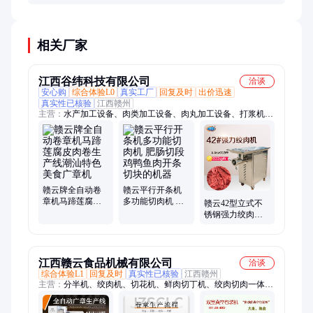
年。关键部件的磨损情况会影响实际使用寿命。
相关厂家
江西谷纬科技有限公司
洽谈
安心购
综合体验L0
真实工厂
回复及时
出价迅速
真实性已核验
江西赣州
主营：
水产加工设备、肉类加工设备、肉丸加工设备、打浆机、
肉丸机、切菜机、饺子机、馄饨机、中央厨房设备、预制菜加工
设备、冻肉骨加工设备、食品包装设备、果蔬加工设备、农产品
加工设备、厨房设备、米面设备、火腿肠加工设备、香肠腊肠加
工设备、肉制品加工设备
赣云牌全自动卷
赣云平行开条机
章机马蹄莲腐皮
多功能切肉机 肥
赣云42型立式不
肉卷生产线潮汕
肠切段 鸡鸭鱼肉
锈钢强力绞肉机
特色美食广章机
开条切块的机器
每小时可绞600公
斤猪肉牛肉鸡胸
肉
江西赣云食品机械有限公司
洽谈
综合体验L1
回复及时
真实性已核验
江西赣州
主营：
分半机、绞肉机、切花机、鲜肉切丁机、绞肉切肉一体
机、切肉丝肉片机器、多功能绞肉设备