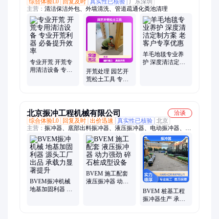
综合体验L0
回复及时
真实性已核验
广东深圳
主营：
清洁保洁外包、外墙清洗、管道疏通化粪池清理
羊毛地毯专业养
专业开荒 开荒专
护 深度清洁定制
用清洁设备 专业
方案 老客户专享
开荒处理 园艺开
开荒利器 必备提
优惠
荒松土工具 专业
升效率
开荒利器 必备提
升效率
北京振冲工程机械有限公司
洽谈
综合体验L0
回复及时
出价迅速
真实性已核验
北京
主营：
振冲器、底部出料振冲器、液压振冲器、电动振冲器、振
冲挤密、振冲置换
BVEM 施工配套
BVEM振冲机械
液压振冲器 动力
地基加固利器 源
强劲 碎石桩成型
BVEM 桩基工程
头工厂出品 承载
设备
振冲器生产 承载
力显著提升
力强 工程施工配
套