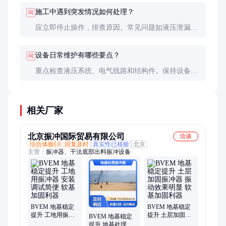
施工中遇到突发情况如何处理？
问
应立即停止操作，排查原因。常见问题如液压泄漏可
通过备用部件快速解决。
设备日常维护有哪些要点？
问
重点检查液压系统、电气线路和结构件。保持设备清
洁，避免腐蚀和磨损。
相关厂家
北京振冲国际贸易有限公司
洽谈
综合体验L0
回复及时
真实性已核验
北京
主营：
振冲器、干法底部出料振冲设备
BVEM 地基稳定
BVEM 地基稳定
提升 工地用振冲
提升 土层加固振
BVEM 地基稳定
器 安装调试简便
冲器 振动效果明
提升 地基处理振