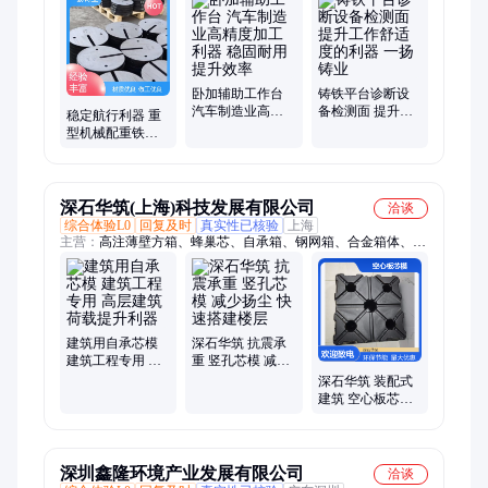
板、灰铁铸件、开槽弯板、铸铁垫箱、铸铁平台、研磨平板、钓
鱼铁坠、划线平台、铸铁平板、划线平板、摇臂钻工作台、铸铁
地轨、T型槽工作台
卧加辅助工作台
铸铁平台诊断设
汽车制造业高精
备检测面 提升工
稳定航行利器 重
度加工利器 稳固
作舒适度的利器
型机械配重铁提
耐用提升效率
一扬铸业
升货物安全性在
空运中显现优势
一扬
深石华筑(上海)科技发展有限公司
洽谈
综合体验L0
回复及时
真实性已核验
上海
主营：
高注薄壁方箱、蜂巢芯、自承箱、钢网箱、合金箱体、装
配箱
建筑用自承芯模
深石华筑 抗震承
建筑工程专用 高
重 竖孔芯模 减少
层建筑荷载提升
扬尘 快速搭建楼
深石华筑 装配式
利器
层
建筑 空心板芯模
环保节能 工业厂
房改造
深圳鑫隆环境产业发展有限公司
洽谈