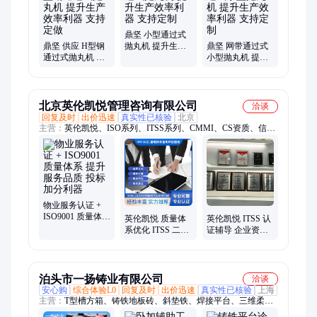
鼎坚 小型通过式
鼎坚 供应 H型钢
抛丸机 提升生产
鼎坚 网带通过式
通过式抛丸机 提
效率利器 支持定
小型抛丸机 提升
升生产效率利器
制
生产效率利器 支
支持定做
持定制
北京英伦凯悦管理咨询有限公司
洽谈
回复及时
出价迅速
真实性已核验
北京
主营：
英伦凯悦、ISO系列、ITSS系列、CMMI、CS资质、信息
安全认证、隐私信息认证、质量认证、环境管理体系认证、知识
产权、信息技术服务、业务连续性、数据治理
物业服务认证 +
ISO9001 质量体系
英伦凯悦 质量体
英伦凯悦 ITSS 认
提升服务品质 投
系优化 ITSS 二级
证辅导 企业资质
标加分利器
认证 信息安全合
提升 专业咨询服
规 专业认证服务
务
泊头市一扬铸业有限公司
洽谈
安心购
综合体验L0
回复及时
出价迅速
真实性已核验
上海
主营：
T型槽方箱、铸铁地板砖、斜垫铁、焊接平台、三维柔性
焊接平台、钻床底座、镗床弯板、检验平板、铸铁鱼坠、直角靠