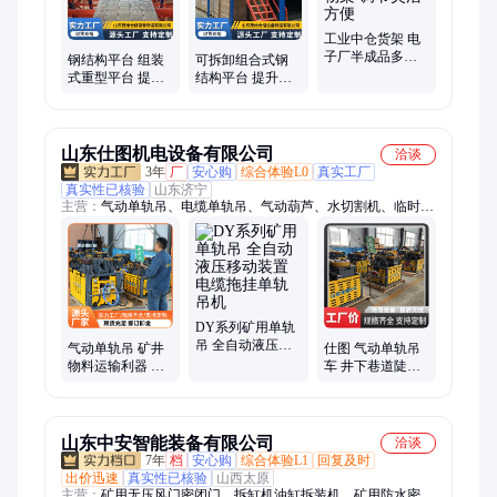
工业中仓货架 电
子厂半成品多层
钢结构平台 组装
可拆卸组合式钢
分类置物架 调节
式重型平台 提升
结构平台 提升仓
灵活方便
仓储空间利用率
储空间利用率的
的利器 茂维
利器 茂维
山东仕图机电设备有限公司
洽谈
3年
厂
安心购
综合体验L0
真实工厂
真实性已核验
山东济宁
主营：
气动单轨吊、电缆单轨吊、气动葫芦、水切割机、临时支
护、锚索切割机、驱动轮、气动注液泵、轨道、气动单轨吊制动
系统
DY系列矿用单轨
吊 全自动液压移
气动单轨吊 矿井
仕图 气动单轨吊
动装置 电缆拖挂
物料运输利器 节
车 井下巷道陡
单轨吊机
能环保设计 提升
坡、瓦斯可用 防
作业效率 矿山设
爆安全环保 爬坡
备
能力强
山东中安智能装备有限公司
洽谈
7年
档
安心购
综合体验L1
回复及时
出价迅速
真实性已核验
山西太原
主营：
矿用无压风门密闭门、拆缸机油缸拆装机、矿用防水密闭