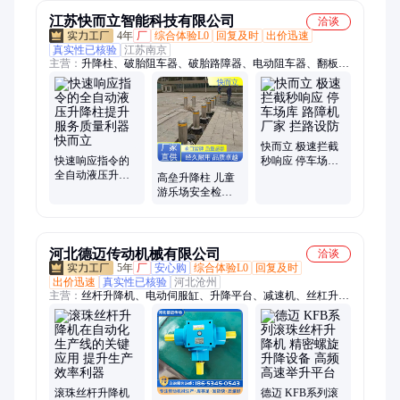
风骏
江苏快而立智能科技有限公司
洽谈
4年
厂
综合体验L0
回复及时
出价迅速
真实性已核验
江苏南京
主营：
升降柱、破胎阻车器、破胎路障器、电动阻车器、翻板式
路障机
快而立 极速拦截
快速响应指令的
秒响应 停车场库
全自动液压升降
路障机厂家 拦路
高垒升降柱 儿童
柱提升服务质量
设防
游乐场安全检查
利器 快而立
利器 提升工作效
率 快而立
河北德迈传动机械有限公司
洽谈
5年
厂
安心购
综合体验L0
回复及时
出价迅速
真实性已核验
河北沧州
主营：
丝杆升降机、电动伺服缸、升降平台、减速机、丝杠升降
机
滚珠丝杆升降机
德迈 KFB系列滚