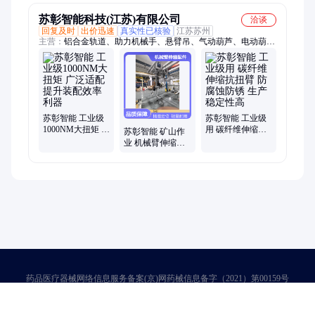
苏彰智能科技(江苏)有限公司
洽谈
回复及时
出价迅速
真实性已核验
江苏苏州
主营：
铝合金轨道、助力机械手、悬臂吊、气动葫芦、电动葫
芦、伸缩臂、抗扭臂、非标夹具、搬运机械手、拧紧枪
苏彰智能 工业级
苏彰智能 工业级
1000NM大扭矩 广
用 碳纤维伸缩抗
苏彰智能 矿山作
泛适配 提升装配
扭臂 防腐蚀防锈
业 机械臂伸缩配
效率利器
生产稳定性高
件 重量轻量化 精
准定位作业
药品医疗器械网络信息服务备案(京)网药械信息备字（2021）第00159号
京ICP证030173号
京公网安备11000002000001号