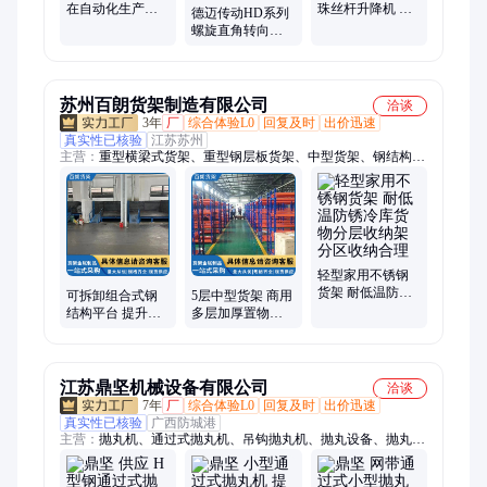
在自动化生产线
珠丝杆升降机 精
德迈传动HD系列
的关键应用 提升
密螺旋升降设备
螺旋直角转向箱
生产效率利器
高频高速举升平
伞齿轮转向器锥
台
齿轮换向器
苏州百朗货架制造有限公司
洽谈
3年
厂
综合体验L0
回复及时
出价迅速
真实性已核验
江苏苏州
主营：
重型横梁式货架、重型钢层板货架、中型货架、钢结构平
台、钢托盘、工作台、堆垛架、阁楼货架、货架、喷涂加工、双
深度重型货架、不锈钢货架、折叠式金属周转箱、三立柱货架、
悬臂货架、轻型货架、模具货架、贯通式货架、钢制托盘、仓库
围网、仓储笼、登高车、物流台车、搬运车、流利条货架
轻型家用不锈钢
货架 耐低温防锈
可拆卸组合式钢
5层中型货架 商用
冷库货物分层收
结构平台 提升仓
多层加厚置物架
纳架 分区收纳合
储空间利用率的
坚固结实 承载力
理
利器
大 百朗
江苏鼎坚机械设备有限公司
洽谈
7年
厂
综合体验L0
回复及时
出价迅速
真实性已核验
广西防城港
主营：
抛丸机、通过式抛丸机、吊钩抛丸机、抛丸设备、抛丸清
理机、履带式抛丸机、网带式抛丸机、钢板抛丸机、钢管抛丸
机、抛丸机厂家