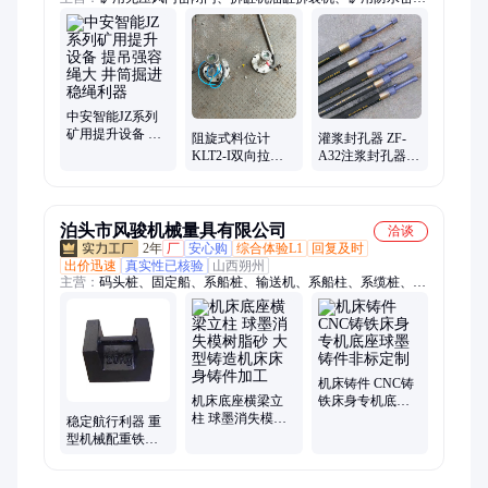
门避难硐室门、矿用提升设备稳车、全百叶窗无压风门、气相色
谱仪、雾炮机、全自动顶空进样器、镀锌电缆挂钩、矿用防火栅
栏门、钻孔应力计、T 型钢带W钢带、矿用卡绳器、内燃双头螺
栓扳手、单体液压支柱拆柱机、电液推杆、斜井防跑车装置、矿
用平板车、氢气发生器、阀柱实验台、电动卷扬机、燃气分析
仪、空气发生器、机载临时支护装置、掘进机临时支护、拆缸机
中安智能JZ系列
矿用提升设备 提
阻旋式料位计
灌浆封孔器 ZF-
吊强容绳大 井筒
KLT2-I双向拉绳
A32注浆封孔器
掘进稳绳利器
开关 倾斜料位检
封孔器多种型号
测仪
泊头市风骏机械量具有限公司
洽谈
2年
厂
安心购
综合体验L1
回复及时
出价迅速
真实性已核验
山西朔州
主营：
码头桩、固定船、系船桩、输送机、系船柱、系缆桩、铸
铁码头、铸铁羊角、栓船桩子、铸铁系船钩、铸铁拴船墩、港口
栓船柱、鸭嘴型带缆桩、铸铁铸钢圆柱、防撞橡胶护舷、码头铸
铁缆绳桩、码头铸铁栓船桩、圆底方底栓船桩、方底铸铁带缆
桩、橡胶护舷防撞块、方底铸钢栓船柱
机床铸件 CNC铸
机床底座横梁立
铁床身专机底座
柱 球墨消失模树
球墨铸件非标定
稳定航行利器 重
脂砂 大型铸造机
制
型机械配重铁提
床床身铸件加工
升货物安全性在
空运中显现优势