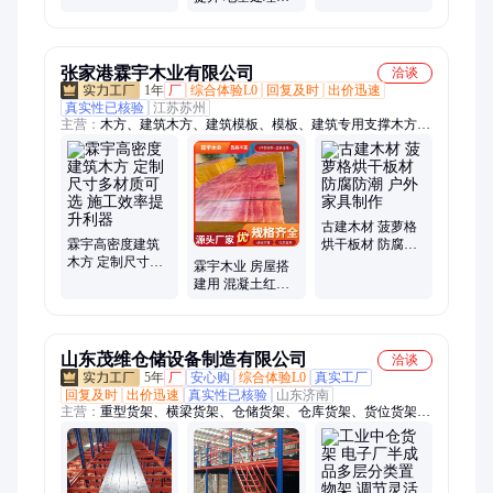
软基加固利器
显 软基加固利器
冲器 运行状态稳
定 软基加固利器
张家港霖宇木业有限公司
洽谈
1年
厂
综合体验L0
回复及时
出价迅速
真实性已核验
江苏苏州
主营：
木方、建筑木方、建筑模板、模板、建筑专用支撑木方、
红板模板、建筑专用黑色板、承重工程木方、黑色耐磨覆膜板、
耐用建筑木方、建筑专用支撑方条、建筑模板黑色覆膜板、高层
施工覆膜板、黑色平整覆膜板、工程木方、多规格木方条、黑色
防水覆膜板、菠萝格、菠萝格方木、菠萝格木材
古建木材 菠萝格
霖宇高密度建筑
烘干板材 防腐防
木方 定制尺寸多
潮 户外家具制作
霖宇木业 房屋搭
材质可选 施工效
建用 混凝土红板
率提升利器
周转次数较多 优
化施工流程
山东茂维仓储设备制造有限公司
洽谈
5年
厂
安心购
综合体验L0
真实工厂
回复及时
出价迅速
真实性已核验
山东济南
主营：
重型货架、横梁货架、仓储货架、仓库货架、货位货架、
中型货架、阁楼货架、贯通货架、立体库货架、悬臂货架、穿梭
车货架、工作台、钳工工作台、防静电工作台、重型工作台、托
盘、钢托盘、镀锌钢托盘、仓储笼、巧固架、堆垛架、重型仓储
笼、钢平台、阁楼平台、重型工具柜