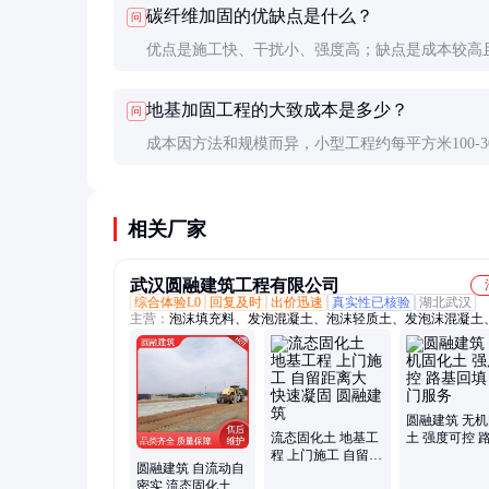
碳纤维加固的优缺点是什么？
问
选碳纤维或桩基。
优点是施工快、干扰小、强度高；缺点是成本较高
工工艺要求严格，需专业人员操作以确保粘结质量
地基加固工程的大致成本是多少？
问
成本因方法和规模而异，小型工程约每平方米100-3
元，大型工程可能更低。注浆加固相对经济，碳纤
成本较高。
相关厂家
武汉圆融建筑工程有限公司
综合体验L0
回复及时
出价迅速
真实性已核验
湖北武汉
主营：
泡沫填充料、发泡混凝土、泡沫轻质土、发泡沫混凝土
混合轻质土
圆融建筑 无
流态固化土 地基工
土 强度可控 
程 上门施工 自留距
填 上门服务
圆融建筑 自流动自
离大 快速凝固 圆融
密实 流态固化土 复