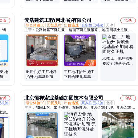
加固措施 快速出具
基础加固 欢迎预约
固方法 承接队伍
检测报告
见面洽谈
梵浩建筑工程(河北省)有限公司
洽谈
洽谈
综合体验L0
回复及时
出价迅速
真实性已核验
天津
、钢结
主营：
公路路基下沉注浆、路面下沉注浆灌浆、地面回填土注浆、注
浆加固、房屋地基下沉注浆、设备基础下沉注浆、回填土下沉注浆
承揽 工厂地坪抬升
资质全 地基基础加
固 稳固耐久正规
类 地
耐用性好 工厂地坪
工厂地坪抬升 施工
建筑基
抬升 地基基础加固
正规合理 地基基础
便捷高
诚信经营 附近
加固 准时交付 全国
承接
北京恒祥宏业基础加固技术有限公司
洽谈
洽谈
已核验
综合体验L0
回复及时
出价迅速
真实性已核验
北京
主营：
加固工艺、加固修复、车间地基、地基沉降处理、地基沉降治
水泥、
理、沉降修复、土体固化修复技
璃、抹
脂修补
料、自