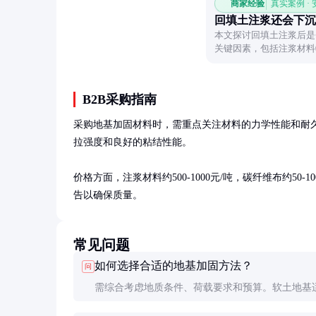
商家经验
真实案例 ·
回填土注浆还会下沉
本文探讨回填土注浆后是
关键因素，包括注浆材料
降的实用建议，帮助读者
B2B采购指南
采购地基加固材料时，需重点关注材料的力学性能和耐
拉强度和良好的粘结性能。

价格方面，注浆材料约500-1000元/吨，碳纤维布约5
告以确保质量。
常见问题
如何选择合适的地基加固方法？
问
需综合考虑地质条件、荷载要求和预算。软土地基
浆或排水固结，砂土地基可用振冲密实，既有建筑