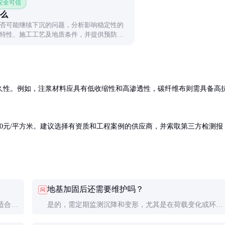
 安全可信
么
否可能继续下沉的问题，分析影响稳定性的
特性、施工工艺及地质条件，并提供预防沉
全面了解工程风险控制要点。
久性。例如，注浆材料应具有低收缩性和高渗透性，碳纤维布则需具备高
0-100元/平方米。建议选择有资质和工程案例的供应商，并索取第三方检测报
地基加固后还需要维护吗？
问
适合注
是的，需定期监测沉降和变形，尤其是在荷载变化或环境
加固常
条件显著改变时。建议每年进行一次沉降观测，确保加固