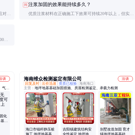
注浆加固的效果能持续多久？
问
效果持久。
且对施
优质注浆材料在正确施工下效果可持续20年以上，但实际
。
寿命受地质条件和荷载变化影响较大，需定期评估。
00
维加固
海南维众检测鉴定有限公司
洽谈
洽谈
回复及时
出价迅速
资质已核验
海南海口
、气泡
主营：
地坪地基基础加固措施、房屋检测鉴定、承载力检测
机固化
路基回
海口市锚杆静压桩
吉阳镇建筑结构安
别墅改造加固 育才
施工 地坪地基基础
全性鉴定 地坪地基
镇地坪地基基础加