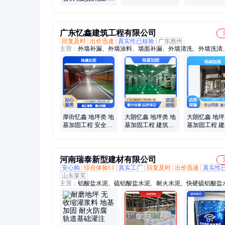
建筑
合地基 售后完善
广东忆鑫建筑工程有限公司
回复及时
出价迅速
真实性已核验
广东惠州
主营：
外墙补漏、外墙涂料、墙面补漏、外墙清洗、外墙洗清
构防水
厚街忆鑫 地坪类 地
大朗忆鑫 地坪类 地
大朗忆鑫 地坪
基加固工程 安全施
基加固工程 建筑基
基加固工程 
工 建筑基础稳固
础稳固 施工便捷高
础稳固 施工
效
效
河南瑞泰新型建材有限公司
安心购
综合体验L1
真实工厂
回复及时
出价迅速
真实性
山东莱芜
主营：
铝酸盐水泥、硫铝酸盐水泥、耐火水泥、快硬硫铝酸盐
高铝水泥、堵漏剂、速凝剂、液体速凝剂、耐火浇注料、水玻
面砂浆、灌浆料、锚固剂、树脂锚固剂、道路修补料、环氧树
料、堵漏王、高铝浇注料、高延性混凝土、注浆料、速凝剂母
流平水泥、低碱度硫铝酸盐水泥