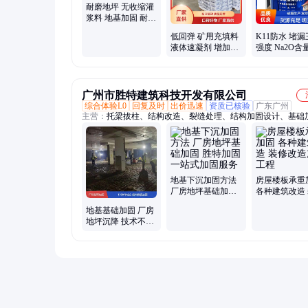
耐磨地坪 无收缩灌
浆料 地基加固 耐火
防腐 轨道基础灌注
低回弹 矿用充填料
K11防水 堵漏
液体速凝剂 增加混
强度 Na2O含
凝土密实度
≥38.0% 凝结
速
广州市胜特建筑科技开发有限公司
综合体验L0
回复及时
出价迅速
资质已核验
广东广州
主营：
托梁拔柱、结构改造、裂缝处理、结构加固设计、基础
建筑加固改造、厂房加固、学校加固、别墅加固、机房加固、
加固、房屋纠偏、桥梁桩基托换
地基下沉加固方法
房屋楼板承重
厂房地坪基础加固
各种建筑改造
胜特加固一站式加
改造加固工程
地基基础加固 厂房
固服务
地坪沉降 技术不断
革新 节省后期维护
费