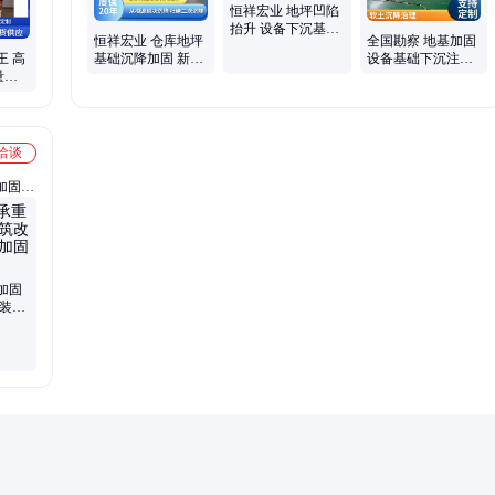
恒祥宏业 地坪凹陷
抬升 设备下沉基础
恒祥宏业 仓库地坪
全国勘察 地基加固
加固 无干扰地基沉
王 高
基础沉降加固 新型
设备基础下沉注浆
降处理技术
量
微孔地基沉降修复
立体库厂房地坪沉
硬化快
技术 资质齐全
降抬升加固
洽谈
加固、
梁板柱
加固
 装修