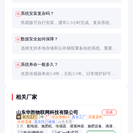
或4G方案。必要时可加装中继器，确保信号全覆盖。
系统安装复杂吗？
问
简易版可自行安装，通常2-3小时完成。复杂系统建
议找专业安装团队，确保传感器位置合理，设备调试
到位。
数据安全如何保障？
问
选择支持本地存储和云存储双重备份的系统。重要数
据可定期导出，或选择提供私有化部署的方案。
系统寿命一般多久？
问
优质传感器寿命5-8年，主机3-5年。日常维护好可延
长使用时间，但技术迭代快，建议5年左右升级一
次。
相关厂家
山东华胜物联网科技有限公司
洽谈
2年
厂
综合体验L0
真实工厂
回复及时
出价迅速
真实性已核验
山东东营
主营：
配电箱、施肥机、传感器、灌溉神器、施肥设备、滴灌设
备、led显示屏、温室控制柜、一体机安装、端远程控制、显示屏