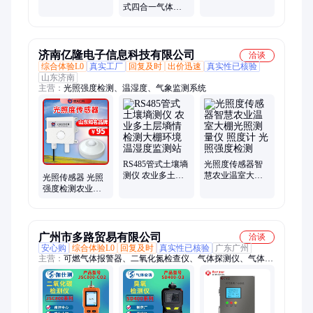
测 农药残留测定
气体分析仪 泵吸
式四合一气体检
仪 农业蔬菜大棚
式P I D气体检测
测仪 SOS一键呼
器
救 跌倒报警
济南亿隆电子信息科技有限公司
洽谈
综合体验L0
真实工厂
回复及时
出价迅速
真实性已核验
山东济南
主营：
光照强度检测、温湿度、气象监测系统
RS485管式土壤墒
光照度传感器智
测仪 农业多土层
慧农业温室大棚
光照传感器 光照
墒情检测大棚环
光照测量仪 照度
强度检测农业大
境温湿度监测站
计 光照强度检测
棚光照仪光照计
高精度光照度传
感 器
广州市多路贸易有限公司
洽谈
安心购
综合体验L0
回复及时
真实性已核验
广东广州
主营：
可燃气体报警器、二氧化氮检查仪、气体探测仪、气体检
测仪、四合一气体检测仪、臭氧检测仪、氨气检测仪、voc气体
检测仪、二氧化碳检测仪、一氧化碳检测仪、氟化氢检测仪、氮
氧化物检测仪、一氧化氮检测仪、硫化氢检测仪、气体探测器