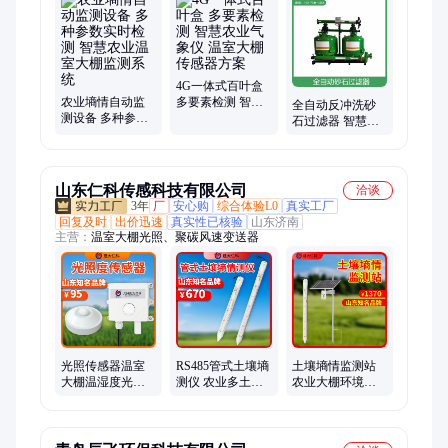
设备、灌溉电磁阀、灌溉过滤器、智能控制柜、校园气象站、自
动气象站、水肥一体机、智能配电柜、过滤器设备、气象站设
备、一体机设备、一体机智能、自动化水肥、蔬菜溯源系统、电
磁阀接线图
4G一体式百叶盒
农业墒情自动监
多要素检测 智慧
全自动反冲洗砂
测设备 多种参数
农业气象仪 温室
石过滤器 智慧农
实时检测 智慧农
大棚传感器方案
业节水灌溉设备
业温室大棚监测
厂家 喷灌滴灌华
系统
胜
山东仁科传感科技有限公司
洽谈
3年
厂
安心购
综合体验L0
真实工厂
回复及时
出价迅速
真实性已核验
山东济南
主营：
温室大棚光照、聚碳风速变送器
光照传感器温室
RS485管式土壤墒
土壤墒情监测站
大棚温湿度光照
测仪 农业多土层
农业大棚环境监
强度检测仪智慧
墒情检测大棚环
测土壤含水率检
农业传 感器照度
境温湿度监测站
测墒情监测仪气
计
象站