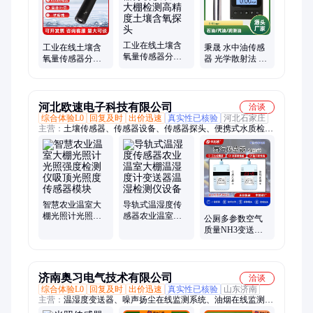
工业在线土壤含
工业在线土壤含
秉晟 水中油传感
氧量传感器分析
氧量传感器分析
器 光学散射法 0-
仪农业大棚检测
仪农业大棚检测
50PPM量程 ±10%
高精度土壤含氧
高精度土壤含氧
精度 工业废水监
探头
探头
测
河北欧速电子科技有限公司
洽谈
综合体验L0
回复及时
出价迅速
真实性已核验
河北石家庄
主营：
土壤传感器、传感器设备、传感器探头、便携式水质检测
仪、大棚土壤温湿度检测仪、水质浊度在线检测仪、气体传感
器、水质传感器、环境气象监测设备、扬尘噪声传感器、物联网
无线模块防水盒、噪声传感器、一体式风速风向仪、风速传感
器、气象监测工业风向标、三杯式风速风向仪、在线PH控制
器、水质PH值在线监测仪、翻斗式雨量监测站、光照度传感
器、PH传感器脱硫电极、无线管道温湿度传感器、土壤墒情监
智慧农业温室大
导轨式温湿度传
棚光照计光照强
感器农业温室大
测系统、水质ORP传感器、水质PH测试仪
公厕多参数空气
度检测仪吸顶光
棚温湿度计变送
质量NH3变送传
照度传感器模块
器温湿检测仪设
感器农业大棚养
备
猪场氨气检测仪
济南奥习电气技术有限公司
洽谈
综合体验L0
回复及时
出价迅速
真实性已核验
山东济南
主营：
温湿度变送器、噪声扬尘在线监测系统、油烟在线监测
仪、智慧农业、气象站、水质监测