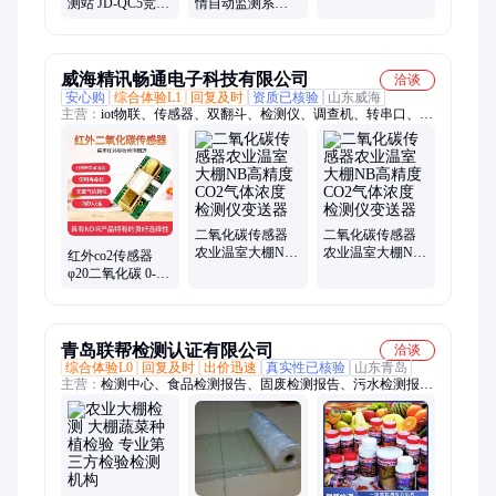
测站 JD-QC5竞道
情自动监测系统
公路 隧 道光强检
自动气象站 温室
JD-SH1竞道 智慧
测仪 防雷设计
大棚小气候气 象
智能农田老鼠监
站
测站
威海精讯畅通电子科技有限公司
洽谈
安心购
综合体验L1
回复及时
资质已核验
山东威海
主营：
iot物联、传感器、双翻斗、检测仪、调查机、转串口、变
送器、arm9高速、水质浊度、无线雨雪、水质多种、网关设备、
无线水浸、在线监测、测温耳标、无线甲醛、测量设备、转485
模块、气体报警、乙醇气体、激光粉尘、溶解氧仪、土壤墒情、
二氧化碳、智能网关
二氧化碳传感器
二氧化碳传感器
农业温室大棚NB
农业温室大棚NB
红外co2传感器
高精度CO2气体浓
高精度CO2气体浓
φ20二氧化碳 0-
度检测仪变送器
度检测仪变送器
5%双通道农业大
棚检测模块
青岛联帮检测认证有限公司
洽谈
综合体验L0
回复及时
出价迅速
真实性已核验
山东青岛
主营：
检测中心、食品检测报告、固废检测报告、污水检测报
告、专业检测服务机构、检测报告