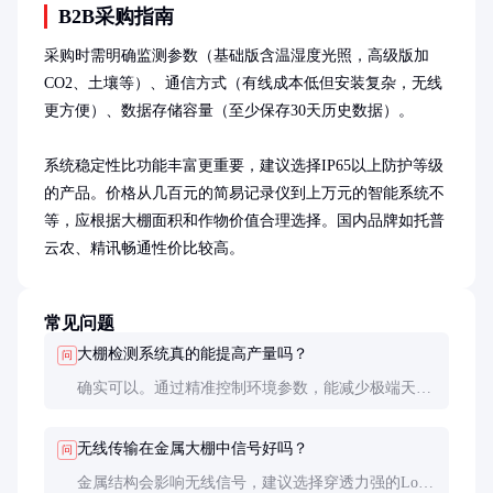
B2B采购指南
采购时需明确监测参数（基础版含温湿度光照，高级版加
CO2、土壤等）、通信方式（有线成本低但安装复杂，无线
更方便）、数据存储容量（至少保存30天历史数据）。

系统稳定性比功能丰富更重要，建议选择IP65以上防护等级
的产品。价格从几百元的简易记录仪到上万元的智能系统不
等，应根据大棚面积和作物价值合理选择。国内品牌如托普
云农、精讯畅通性价比较高。
常见问题
大棚检测系统真的能提高产量吗？
问
确实可以。通过精准控制环境参数，能减少极端天气
影响，延长有效生长期。数据显示，番茄大棚使用检
测系统后，产量平均增加20%，优质果率提高15%。
无线传输在金属大棚中信号好吗？
问
金属结构会影响无线信号，建议选择穿透力强的LoRa