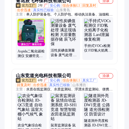
青岛辰飞环保科技有限公司
洽谈
2年
厂
安心购
综合体验L1
回复及时
出价迅速
真实性已核验
山东青岛
主营：
单人防护装备包、个人防护包、移动执法装备、油烟检测
仪、VOC检测仪、OBD检测仪、FID检测仪、红外气体泄漏检测
仪、移动执法包、水污染监测设备、红外夜视仪、热成像仪、便
携式超声波明渠流量、qdf-6风速仪、恒流大气采样器、移动源执
法设备、在用车尾气分析仪、不透光烟度计、车用氮氧化物分析
仪、便携式水质自动采样器、水质快检试剂包、多普勒流量计、
转子流速仪、紫外线强度仪
手持式VOCs检测
活性炭碘值测量
仪 FID氢火焰离子
Aspida二氧化碳检
设备 废气处理 满
化检测器 Lard泄
测仪 安娜劳克斯
足现场检测 大容
漏修复检测
Analox 农业种植
量数据存储 辰飞
大棚检测用
环保
山东竞道光电科技有限公司
洽谈
4年
厂
安心购
综合体验L1
真实工厂
回复及时
出价迅速
真实性已核验
山东潍坊
主营：
水质在线监测仪、水质监测站、浮漂水质监测站、便携水
质检测仪、农业气象站、农业四情监测站、el检测仪、水质传感
器、水文监测站、水雨情监测系统、雨量水位监测站、水深水温
探测仪、虫情测报灯、土壤墒情监测站、光伏气象站、便携式IV
功率测试仪、防爆气象站、自动气象站、小型气象站、便携式气
象仪、气象传感器、负氧离子监测站、气象监测仪、超声波风速
风向仪、GNSS位移监测站
隧道洞外亮度检
农业气象综合检
鼠害监测设备 鼠
测器 JD-DW1竞道