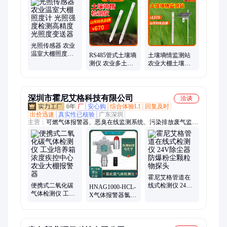
光照传感器 农业
温室大棚照度计
RS485管式土壤墒
土壤墒情监测站
光照强度检测高
测仪 农业多土层
农业大棚土壤环
精度光照度变送
墒情检测大棚环
境土壤含水率检
器
境温湿度监测站
测 墒情监测仪气
象站
深圳市霍尼艾格科技有限公司
洽谈
6年
厂
安心购
综合体验L1
回复及时
出价迅速
真实性已核验
广东深圳
主营：
可燃气体报警器、恶臭在线监测系统、污染排放废气监测
系统、有毒有害气体检测仪、VOC气体检测仪、粉尘浓度检测
仪、固定四合一检测仪、便携六合一检测仪、管道气体检测仪、
气体传感器模组
霍尼艾格管道在
便携式二氧化碳
线式检测仪 24V
HNAG1000-HCL-
气体检测仪 工业
除尘器 防爆粉尘
X气体报警器氯化
培养箱 浓度疾控
颗粒物探头
氢在线检测仪探
中心农业大棚报
头
警器