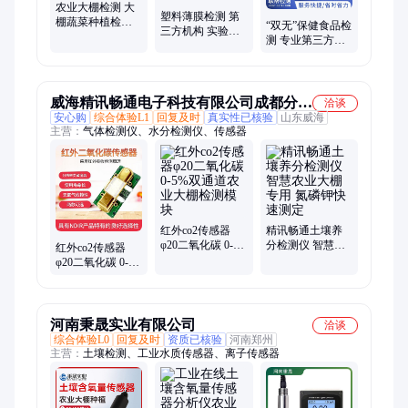
农业大棚检测 大
塑料薄膜检测 第
棚蔬菜种植检验
“双无”保健食品检
三方机构 实验室
专业第三方检验
测 专业第三方检
CMA/CNAS 全国
检测机构
测机构 有害物质
接单 联帮检测
分析 快速出具报
告
威海精讯畅通电子科技有限公司成都分公
洽谈
安心购
综合体验L1
回复及时
真实性已核验
山东威海
司
主营：
气体检测仪、水分检测仪、传感器
红外co2传感器
精讯畅通土壤养
φ20二氧化碳 0-
分检测仪 智慧农
红外co2传感器
5%双通道农业大
业大棚专用 氮磷
φ20二氧化碳 0-
棚检测模块
钾快速测定
5%双通道农业大
棚检测模块
河南秉晟实业有限公司
洽谈
综合体验L0
回复及时
资质已核验
河南郑州
主营：
土壤检测、工业水质传感器、离子传感器