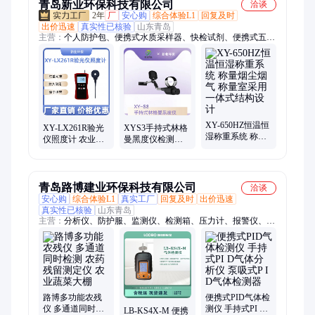
青岛新业环保科技有限公司
洽谈
2年
厂
安心购
综合体验L1
回复及时
出价迅速
真实性已核验
山东青岛
主营：
个人防护包、便携式水质采样器、快检试剂、便携式五参
数水质检测、便携式多参数水质检测、氨氮六价铬水质检测仪、
油烟检测仪、烟尘烟气检测仪、便携式多气体检测仪、激光粉尘
检测仪、便携式明渠流量计、激光测距仪、恒温恒湿称重系统、
紫外辐射照度计、风速仪
XY-650HZ恒温恒
XY-LX261R验光
XYS3手持式林格
湿称重系统 称量
仪照度计 农业大
曼黑度仪检测压
烟尘烟气 称量室
棚补光检测 植物
燃式(柴油)发动机
采用一体式结构
光照需求分析
排气 中可见污染
设计
物
青岛路博建业环保科技有限公司
洽谈
安心购
综合体验L1
真实工厂
回复及时
出价迅速
真实性已核验
山东青岛
主营：
分析仪、防护服、监测仪、检测箱、压力计、报警仪、粉
尘仪、测量仪、水分仪、汞蒸汽、黑度仪、测温仪、测定仪、传
感器、速测仪、流量计、采样器、采泥器、风量罩、辐射仪、机
器人、测试仪、噪音计、消解仪、防护包
路博多功能农残
便携式PID气体检
仪 多通道同时检
测仪 手持式PI D
LB-KS4X-M 便携