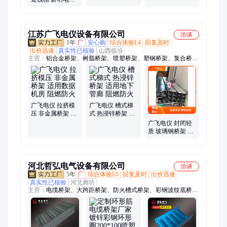
厂家直发 支持来
腐蚀
图定制
江苏广飞电仪设备有限公司
洽谈
1年
厂
安心购
综合体验L4
回复及时
出价迅速
真实性已核验
山西临汾
主营：
铝合金桥架、树脂桥架、喷塑桥架、塑钢桥架、复合桥
架、金属桥架、防火桥架、网格桥架、玻璃钢桥架、高分子桥
架、热浸锌桥架、不锈钢桥架、线槽槽盒桥架、耐候屏蔽桥架、
大跨轻量化桥架
广飞电仪 拉挤模
广飞电仪 槽式梯
压 非金属桥架 适
式 热浸锌桥架 适
用数据机房 阻燃
用地下管廊 阻燃
广飞电仪 封闭轻
防火
防火
质 玻璃钢桥架 适
用交通基建 施工
效率高
河北哲弘电气设备有限公司
洽谈
5年
厂
综合体验L0
回复及时
出价迅速
真实性已核验
河北廊坊
主营：
电缆桥架、大跨距桥架、防火槽式桥架、彩钢波纹底桥
架、模压增强底桥架、金属线槽