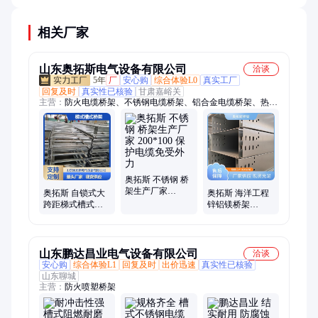
相关厂家
山东奥拓斯电气设备有限公司
洽谈
5年
厂
安心购
综合体验L0
真实工厂
回复及时
真实性已核验
甘肃嘉峪关
主营：
防火电缆桥架、不锈钢电缆桥架、铝合金电缆桥架、热浸
锌电缆桥架、镀锌电缆桥架、玻璃钢电缆桥架、高分子电缆桥
架、网格电缆桥架
奥拓斯 不锈钢 桥
架生产厂家
奥拓斯 自锁式大
奥拓斯 海洋工程
200*100 保护电缆
跨距梯式槽式桥
锌铝镁桥架
免受外力
架定制 利于线缆
300*150 安装简单
整齐布置
便捷
山东鹏达昌业电气设备有限公司
洽谈
安心购
综合体验L1
回复及时
出价迅速
真实性已核验
山东聊城
主营：
防火喷塑桥架