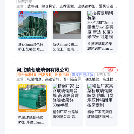
陕西西安
主营：
玻璃钢、除臭风管、支撑围栏、玻璃钢桥架、通风管道、
绝缘角钢、除臭管道、风量调节阀、复合空心管、风机进出风
口、工厂房支撑梁、风机防雨防护罩、玻璃钢平盖板、玻璃钢拱
形盖板、玻璃钢平板、防静电玻璃钢管道、玻璃钢檩条、玻璃钢
方管、玻璃钢储罐、玻璃钢喷淋塔、玻璃钢脱硫塔、玻璃钢管
道、玻璃钢圆管、玻璃钢风机、软连接
拉挤玻璃钢桥架
新达3mm绿色拉
新达3mm拉挤工
200*200*3mm 阻
挤工艺桥架 电缆
艺化工厂玻璃钢
燃防火 高强度 新
保护专用耐腐蚀
桥架 电缆保护铺
达 长度3米/6米 可
性强重量轻、强
设槽式100*100线
定制
度高
槽
河北精创玻璃钢有限公司
洽谈
综合体验L0
回复及时
出价迅速
真实性已核验
山西太原
主营：
电缆槽盒、高速管箱、百叶隔音屏、电缆桥架、高速挡光
板、仪表保护箱、处理除尘器、供水排水管道、玻璃钢防眩板、
玻璃钢标志桩、塑料防火槽盒、玻璃钢百叶窗、复合材料托架、
玻璃钢燃气表箱、玻璃钢声屏障、高速声屏障、玻璃钢隔音墙、
玻璃钢防眩网、公路声屏障、高速公路防眩网、玻璃钢围栏、玻
璃钢隔离栏、电力隔离围栏、电缆沟盖板、护眼反光板
精创厂家 公路玻
精创厂家高架桥
璃钢隔音墙 高速
玻璃钢防眩网 防
电缆玻璃钢槽式
隔音屏 降噪效果
眩目网 承压性强
桥架 厚度3.5mm
好 30m半径
耐用 按需定制
颜色绿色 工艺拉
挤工艺