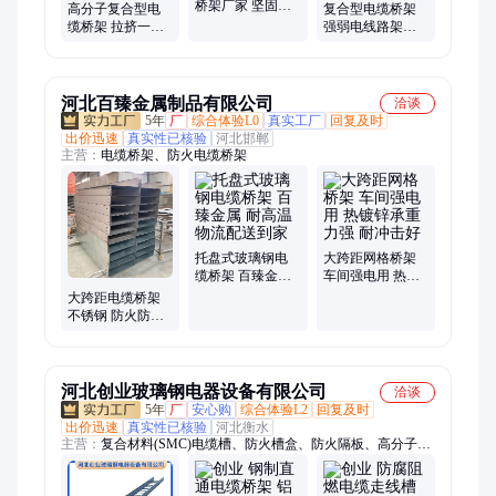
桥架厂家 坚固耐
分子复合电缆桥架、桥架、高分子防腐桥架、玻璃钢槽式桥架
高分子复合型电
复合型电缆桥架
用 有良 高速公路
缆桥架 拉挤一体
强弱电线路架设
防腐阻燃
成型 耐火性能好
性能稳定经久耐
有良
用
河北百臻金属制品有限公司
洽谈
5年
厂
综合体验L0
真实工厂
回复及时
出价迅速
真实性已核验
河北邯郸
主营：
电缆桥架、防火电缆桥架
托盘式玻璃钢电
大跨距网格桥架
缆桥架 百臻金属
车间强电用 热镀
耐高温 物流配送
锌承重力强 耐冲
大跨距电缆桥架
到家
击好
不锈钢 防火防爆
多种连接方式安
装灵活 坚固耐用
Z14
河北创业玻璃钢电器设备有限公司
洽谈
5年
厂
安心购
综合体验L2
回复及时
出价迅速
真实性已核验
河北衡水
主营：
复合材料(SMC)电缆槽、防火槽盒、防火隔板、高分子复
合型电缆桥架、聚氨酯电缆桥架、玻璃钢电缆桥架、钢制电缆桥
架、电缆支架啊