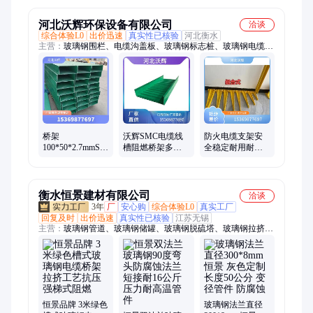
河北沃辉环保设备有限公司
洽谈
综合体验L0
出价迅速
真实性已核验
河北衡水
主营：
玻璃钢围栏、电缆沟盖板、玻璃钢标志桩、玻璃钢电缆桥
架、玻璃钢防眩板、玻璃钢电缆支架
桥架
沃辉SMC电缆线
防火电缆支架安
100*50*2.7mmSMC
槽阻燃桥架多种
全稳定耐用耐腐
电缆线槽工程支
规格可选玻璃钢
厂家复合玻璃钢
持定制源头厂家
材质
支架定制
衡水恒景建材有限公司
洽谈
3年
厂
安心购
综合体验L0
真实工厂
回复及时
出价迅速
真实性已核验
江苏无锡
主营：
玻璃钢管道、玻璃钢储罐、玻璃钢脱硫塔、玻璃钢拉挤方
管、玻璃钢电缆桥架、玻璃钢拉挤圆管、玻璃钢拉挤平板、玻璃
钢平盖板、玻璃钢拱形盖板、光伏走道板、锌铝镁走道板、玻璃
钢风管、玻璃钢法兰、玻璃钢弯头、玻璃钢三通变径、玻璃钢异
形件、玻璃钢洗涤塔、玻璃钢围栏、玻璃钢格栅、玻璃钢污水池
盖板、玻璃钢平板、玻璃钢除臭风管、玻璃钢檩条
恒景品牌 3米绿色
玻璃钢法兰直径