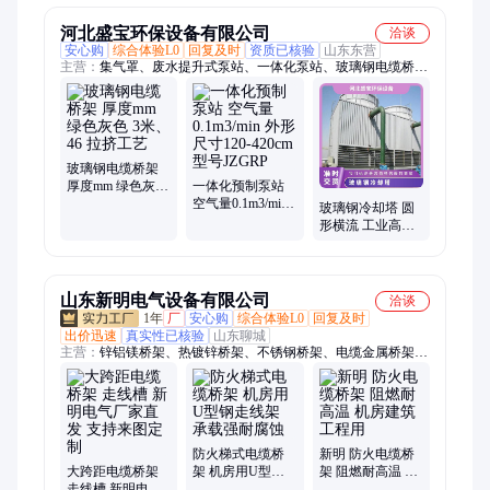
河北盛宝环保设备有限公司
洽谈
安心购
综合体验L0
回复及时
资质已核验
山东东营
主营：
集气罩、废水提升式泵站、一体化泵站、玻璃钢电缆桥
架、污水池盖板、冷却塔、生物除臭箱、一体化预制泵站、玻璃
钢储罐、玻璃钢化粪池、玻璃钢管道管件、脱硫塔、净化塔、活
性炭吸附塔、污水处理设备
玻璃钢电缆桥架
厚度mm 绿色灰色
一体化预制泵站
3米、46 拉挤工艺
空气量0.1m3/min
玻璃钢冷却塔 圆
外形尺寸120-
形横流 工业高温
420cm 型号JZGRP
散热使用可支持
定制
山东新明电气设备有限公司
洽谈
1年
厂
安心购
综合体验L0
回复及时
出价迅速
真实性已核验
山东聊城
主营：
锌铝镁桥架、热镀锌桥架、不锈钢桥架、电缆金属桥架、
电缆钢制桥架、镀锌线槽、电缆桥梁架
防火梯式电缆桥
新明 防火电缆桥
大跨距电缆桥架
架 机房用U型钢
架 阻燃耐高温 机
走线槽 新明电气
走线架 承载强耐
房建筑工程用