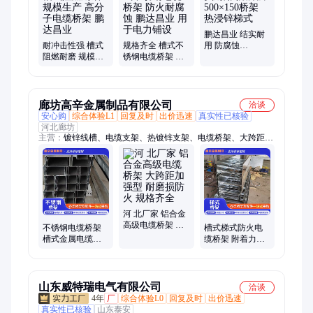
鹏达昌业 结实耐
耐冲击性强 槽式
规格齐全 槽式不
用 防腐蚀
阻燃耐磨 规模生
锈钢电缆桥架 防
500×150桥架 热浸
产 高分子电缆桥
火耐腐蚀 鹏达昌
锌梯式
架 鹏达昌业
业 用于电力铺设
廊坊高辛金属制品有限公司
洽谈
安心购
综合体验L1
回复及时
出价迅速
真实性已核验
河北廊坊
主营：
镀锌线槽、电缆支架、热镀锌支架、电缆桥架、大跨距桥
架、铝合金电缆桥架、槽式桥架、桥架、铝合金桥架、防火桥
架、防火电缆桥架、镀锌桥架、镀锌铝合金桥架、不锈钢桥架、
不锈钢电缆桥架、201不锈钢桥架、槽式镀锌桥架、不锈钢大跨
距桥架、喷塑槽式桥架、槽式电缆镀锌桥架、大跨距热浸锌电缆
桥架、304不锈钢走线架
河 北厂家 铝合金
高级电缆桥架 大
不锈钢电缆桥架
槽式梯式防火电
跨距加强型 耐磨
槽式金属电缆桥
缆桥架 附着力好
损防火 规格齐全
架 不易生锈 尺寸
交通化工 高辛
可定制 高辛
山东威特瑞电气有限公司
洽谈
4年
厂
综合体验L0
回复及时
出价迅速
真实性已核验
山东泰安