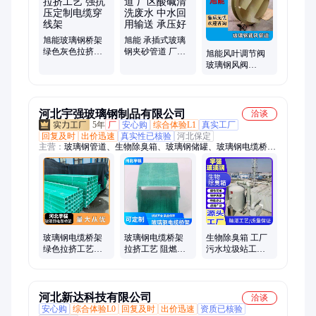
管、玻璃钢排水管、玻璃钢止回阀、有机玻璃钢风管、污水池盖
板、玻璃钢拱形盖板、玻璃钢异形件
旭能玻璃钢桥架
旭能 承插式玻璃
绿色灰色拉挤工
钢夹砂管道 厂区
旭能风叶调节阀
艺 强抗压定制电
酸碱清洗废水 中
玻璃钢风阀
缆穿线架
水回用输送 承压
DN600定制调节
好
耐腐蚀手动调节
河北宇强玻璃钢制品有限公司
洽谈
5年
厂
安心购
综合体验L1
真实工厂
回复及时
出价迅速
真实性已核验
河北保定
主营：
玻璃钢管道、生物除臭箱、玻璃钢储罐、玻璃钢电缆桥
架、玻璃钢化粪池、锅炉脱硫除尘、航空警示球、玻璃钢生物除
臭箱、玻璃钢生物滤池、玻璃钢脱硫塔、玻璃钢净化塔、玻璃钢
酸雾净化塔、玻璃钢洗涤塔、玻璃钢碱洗塔、玻璃钢输送机防护
罩、玻璃钢航空警示球、玻璃钢航空障碍球、航空障碍球、玻璃
钢拱形盖板、玻璃钢电缆保护管、玻璃钢水箱、玻璃钢盖板、污
水池除臭设备
玻璃钢电缆桥架
玻璃钢电缆桥架
生物除臭箱 工厂
绿色拉挤工艺防
拉挤工艺 阻燃槽
污水垃圾站工业
火电缆走线槽 管
式电力走线槽 绿
废气处理 操作方
箱施工简单配线
色灰色
便 厂家定制
灵活
河北新达科技有限公司
洽谈
安心购
综合体验L0
回复及时
出价迅速
资质已核验