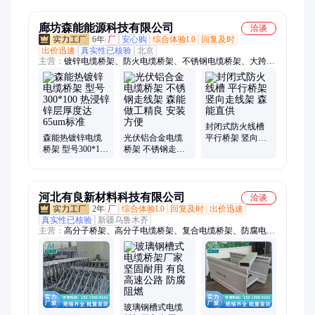
精湛 免费送货
家定制
廊坊森能能源科技有限公司
洽谈
6年
厂
安心购
综合体验L0
回复及时
出价迅速
真实性已核验
北京
主营：
镀锌电缆桥架、防火电缆桥架、不锈钢电缆桥架、大跨距
电缆桥架、热镀锌电缆桥架、铝合金电缆桥架
封闭式防火线槽
森能热镀锌电缆
光伏铝合金电缆
平行桥架 竖向走
桥架 型号300*100
桥架 不锈钢走线
线架 森能直供
热浸锌锌层厚度
架 森能 做工精良
达65um标准
安装方便
河北有良新材料科技有限公司
洽谈
2年
厂
综合体验L0
回复及时
出价迅速
真实性已核验
新疆乌鲁木齐
主营：
高分子桥架、高分子电缆桥架、复合电缆桥架、防腐电缆
桥架桥架、玻璃钢电缆桥架、复合环氧树脂电缆桥架、高分子复
合型电缆桥架、高分子防腐电缆桥架、高强度大跨距电缆桥架、
钢制电缆桥架、铝合金电缆桥架、高分子高强度电缆桥架、高分
子改良型电缆桥架、强防腐合金电缆桥架、高分子防火防腐桥
架、电缆桥架、高强度防腐电缆桥架、高分子合金防腐桥架、节
能型高分子防腐桥架、大跨距电缆桥架、增强型高分子桥架、高
玻璃钢槽式电缆