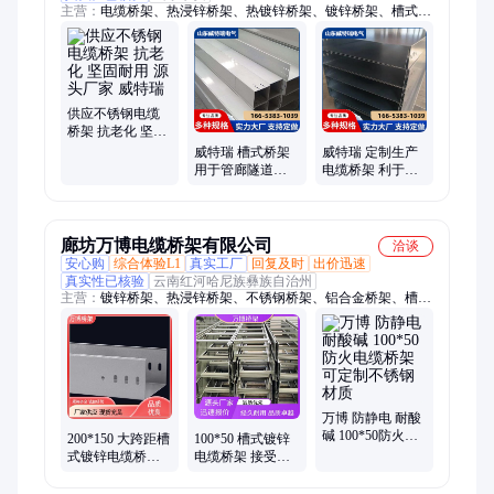
主营：
电缆桥架、热浸锌桥架、热镀锌桥架、镀锌桥架、槽式桥
架、梯式桥架、线槽
供应不锈钢电缆
桥架 抗老化 坚固
耐用 源头厂家 威
威特瑞 槽式桥架
威特瑞 定制生产
特瑞
用于管廊隧道等
电缆桥架 利于检
行业 布局美观大
修维护更换 防火
法 承受能力强
耐磨
廊坊万博电缆桥架有限公司
洽谈
安心购
综合体验L1
真实工厂
回复及时
出价迅速
真实性已核验
云南红河哈尼族彝族自治州
主营：
镀锌桥架、热浸锌桥架、不锈钢桥架、铝合金桥架、槽式
桥架、大跨距桥架、梯式桥架、电缆桥架厂家、河北电缆桥架、
抗震支架
万博 防静电 耐酸
碱 100*50防火电
200*150 大跨距槽
100*50 槽式镀锌
缆桥架 可定制不
式镀锌电缆桥架
电缆桥架 接受定
锈钢材质
源头工厂生产
制 足厚度国标品
质