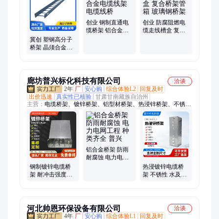
创业 钢制直通电
创业 防腐阻燃电
缆桥架 铝合金电
缆走线槽盒 复合
缆线架 电缆线桥
桥架管箱 玻璃钢
冀创 塑钢高分子
桥架
桥架 晶须合金复
合pvc塑料走线架
电缆线槽盒
廊坊普兴标化科技有限公司
洽谈
2年
厂
安心购
综合体验L2
回复及时
出价迅速
真实性已核验
甘肃甘南藏族自治州
主营：
电缆桥架、镀锌桥架、铝型材桥架、热浸锌桥架、不锈钢
桥架、锌镁铝桥架、光伏桥架、防火桥架、廊坊桥架厂家、耐火
桥架、型材式桥架、桥架厂家、桥架专业厂商、电缆桥架厂家、
桥架多少钱一米价格表、桥架是干什么用的、大跨距桥架、不锈
钢电缆铝合金桥架、镀锌电缆桥架、托盘式桥架、锌铝镁光伏桥
架、槽式梯式桥架、铝合金、镀锌梯子、走线槽
铝合金桥架 防雨
耐腐蚀 电力电网
工程 种类齐全 普
钢制镀锌电缆桥
热浸镀锌电缆桥
兴
架 耐冲击强度高
架 不锈性 水及煤
材质优选 化工厂
气输送用 封闭保
高速公路 普兴
护 普兴
河北帅恩环保设备有限公司
洽谈
4年
厂
安心购
综合体验L1
回复及时