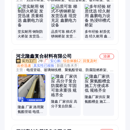
钢桥架、防火桥架、锌铝镁桥架、镀锌桥架定制、不锈钢桥架定
制、铝合金桥架定制、热浸锌桥架定制、锌铝镁桥架定制、大跨
距桥架、喷塑桥架、节能模压桥架、不锈钢桥架现货、槽式桥
架、梯式桥架、电力设备
坚实耐用 钢制防
品质可靠 梯式不
多年经验 材质优
火桥架 发货迅速
锈钢桥架 发货迅
选 经久耐用 鑫鹏
质量精选 鑫鹏电
速 现货充足 鑫鹏
电力设备 热浸锌
力设备
电力设备
槽式桥架
河北隆鑫复合材料有限公司
洽谈
2年
厂
安心购
综合体验L2
回复及时
出价迅速
真实性已核验
新疆乌鲁木齐
主营：
电缆管箱、玻璃钢线槽、聚氨酯管箱、防腐阻燃桥架、有
机酚醛桥架、复合拉挤槽盒、玻璃钢防火桥架、玻璃钢桥架弯
头、聚氨酯槽式桥架、玻璃钢电缆桥架、聚氨酯桥架、聚氨酯电
缆桥架、高分子桥架、高分子复合电缆桥架、聚氨酯复合管箱、
复合聚氨酯电缆管箱、聚氨酯走线槽、聚氨酯线槽盒、高分子线
槽盒、高分子电缆线槽、聚氨酯过桥管箱、梯式聚氨酯管箱、槽
隆鑫厂家供应 聚
式聚氨酯管箱、路用聚氨酯管箱、公路用电缆管箱
隆鑫 厂家供应 高
氨酯槽盒 施工方
分子复合防腐桥
便成本低 规格齐
隆鑫 厂家 路用聚
架 牢固可靠承重
全
氨酯管箱 电缆桥
强 规格齐全
架 抗压能力强耐
用 规格齐全