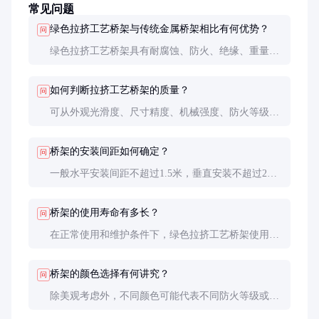
常见问题
绿色拉挤工艺桥架与传统金属桥架相比有何优势？
问
绿色拉挤工艺桥架具有耐腐蚀、防火、绝缘、重量轻
等优势，特别适合腐蚀性环境和防火要求高的场所，
且安装维护更方便。
如何判断拉挤工艺桥架的质量？
问
可从外观光滑度、尺寸精度、机械强度、防火等级等
方面判断，建议查看第三方检测报告和实际工程案
例。
桥架的安装间距如何确定？
问
一般水平安装间距不超过1.5米，垂直安装不超过2
米，具体需根据桥架规格和承载要求计算确定。
桥架的使用寿命有多长？
问
在正常使用和维护条件下，绿色拉挤工艺桥架使用寿
命可达20年以上，远高于金属桥架在腐蚀环境中的寿
命。
桥架的颜色选择有何讲究？
问
除美观考虑外，不同颜色可能代表不同防火等级或用
途，采购时应明确颜色对应的性能指标。