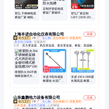
定制环形筋电缆
桥架厂家镀锌彩
哲弘 不锈钢电缆
哲弘厂家定制
钢环形圈200*100
桥架厂家 钢制梯
GB/T 23639-2017
喷塑防火线槽
式线槽 打样周期
波纹底瓦楞彩钢
短
轻质高轻度节能
桥架
上海丰进自动化仪表有限公司
洽谈
2年
厂
安心购
综合体验L0
回复及时
真实性已核验
安徽滁州
主营：
压力变送器、风压变送器、差压变送器、桥架、高温耐磨
热电偶、食品级热电阻、双金属温度计、磁翻板液位计、雷达物
位计、流量计
喷塑防火304不锈
钢桥架梯式大跨
丰进 B型传感器
丰进 430 0-1800度
距铝合金镀锌槽
耐腐蚀 水泥厂热
长期高温 耐腐蚀
式桥架线槽
电偶 WRNN 0-
电厂专用热电偶 S
200*100
1800度长期耐温
型传感器
山东鑫鹏电力设备有限公司
洽谈
1年
厂
安心购
综合体验L0
回复及时
出价迅速
真实性已核验
山东聊城
主营：
热浸锌桥架、不锈钢桥架、铝合金桥架、镀锌桥架、玻璃