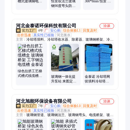
槽式玻璃钢电缆
恒景双法兰玻璃
300*8mm 恒景 灰
桥架 拉挤工艺抗
钢90度弯头防腐
色定制长度50公
压强梯式阻燃
蚀法兰短接耐16
分 变径管件 防腐
公斤压力耐高温
蚀
管件
河北金泰诺环保科技有限公司
洽谈
4年
厂
安心购
综合体验L1
回复及时
出价迅速
真实性已核验
河北衡水
主营：
冷却塔填料、冷却塔收水器、除雾器、玻璃钢桥架、冷却
塔喷头、玻璃钢井盖、玻璃钢百米桩、玻璃钢围栏、玻璃钢格
栅、玻璃钢标志桩、玻璃钢填料托架、S波填料、加油站承重井
盖、冷却塔托架、玻璃纤维拱棚支架、龙虾巢、鳝巢、蒸发冷填
料、点波填料、玻璃钢检查井、玻璃钢排水沟、冷却塔喷溅装
置、冷却塔雾化喷头、玻璃钢冷却塔
绿色拉挤工艺梯
式槽式线缆槽盒
玻璃钢一体化提
金泰诺 冷却塔网
玻璃钢桥架 工字
升泵站 来图定制
状填料冷却塔配
钢边电缆槽 金泰
地埋式雨污分离
件欢迎选购塑料
诺
井 金泰诺
淋水片
河北旭能环保设备有限公司
洽谈
7年
厂
安心购
综合体验L0
回复及时
出价迅速
真实性已核验
河北衡水
主营：
玻璃钢管道、玻璃钢法兰、玻璃钢弯头、电缆桥架、玻璃
钢蝶阀、玻璃钢污水池盖板、玻璃钢生物滤池、玻璃钢除臭箱、
玻璃钢储罐、玻璃钢角钢、玻璃钢方管、玻璃钢圆管、玻璃钢风