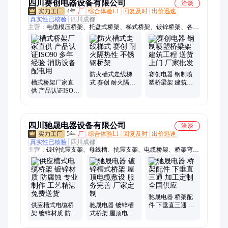
四川赛创电器设备有限公司
洽谈
4年
厂
综合体验L1
回复及时
出价迅速
真实性已核验
四川成都
主营：
电缆模压桥架、托盘式桥架、梯式桥架、镀锌桥架、各类
桥架及配件、喷塑桥架、桥架
防火槽式走线梯
赛创电器 钢制喷
槽式桥架厂家直
式 赛创 耐火隔热
塑桥梁架 建筑工
供 产品认证ISO90
性 不锈钢桥架
程 送货上门 厂家
多年经验 消防设
批发
备配电用
四川驰晟电器设备有限公司
洽谈
5年
厂
综合体验L1
回复及时
出价迅速
真实性已核验
四川成都
主营：
镀锌抗震支架、母线槽、抗震支架、电缆桥架、桥架弯
头、槽式桥架、梯式桥架、模压桥架、不锈钢桥架、铝合金桥
架、热镀锌桥架、母线槽桥架、桥架、密集型母线槽、封闭式母
线槽、母线桥
驰晟电器 桥架配
供应槽式电缆桥
驰晟电器 镀锌槽
件 下垂直三通 加
架 镀锌材质 防腐
式桥架 屋顶电缆
工定制 全国供应
蚀 专业制作 工艺
敷设 服务完善 厂