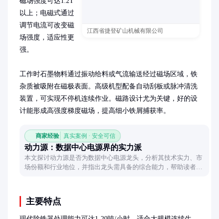
磁场强度可达1.2T
以上；电磁式通过
调节电流可改变磁
江西省捷登矿山机械有限公司
场强度，适应性更
强。

工作时石墨物料通过振动给料或气流输送经过磁场区域，铁
杂质被吸附在磁极表面。高级机型配备自动刮板或脉冲清洗
装置，可实现不停机连续作业。磁路设计尤为关键，好的设
计能形成高强度梯度磁场，提高细小铁屑捕获率。
商家经验
真实案例 · 安全可信
动力源：数据中心电源界的实力派
本文探讨动力源是否为数据中心电源龙头，分析其技术实力、市
场份额和行业地位，并指出龙头需具备的综合能力，帮助读者全
面了解行业格局。
主要特点
现代除铁器处理能力可达1-20吨/小时，适合大规模连续生