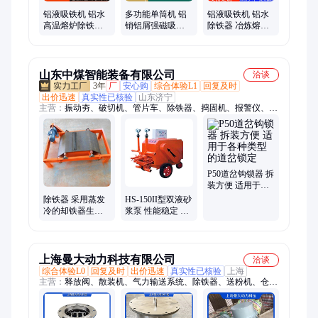
铝液吸铁机 铝水
多功能单筒机 铝
铝液吸铁机 铝水
高温熔炉除铁器
销铝屑强磁吸铁
除铁器 冶炼熔炉
大直径冶炼炉
机 铜米塑料不锈
除铁杂质用 铝厂
钢粉料除铁器
700mm 定制 维修
山东中煤智能装备有限公司
洽谈
3年
厂
安心购
综合体验L1
回复及时
出价迅速
真实性已核验
山东济宁
主营：
振动夯、破切机、管片车、除铁器、捣固机、报警仪、风
煤钻、风筒布、三用阀、减速机、电机车、除雪机、铁水包、振
动器、磨轨机、凿毛机、道口板、充气胎、行走轮、封孔器、介
质粉、测定仪、传感器、泥浆泵、岔机芯、校正仪
P50道岔钩锁器 拆
装方便 适用于各
种类型的道岔锁
除铁器 采用蒸发
HS-150II型双液砂
定
冷的却铁器生产
浆泵 性能稳定 工
工艺制造 可防油
作可靠 操作简单
渗漏
上海曼大动力科技有限公司
洽谈
综合体验L0
回复及时
出价迅速
真实性已核验
上海
主营：
释放阀、散装机、气力输送系统、除铁器、送粉机、仓
泵、干灰散装机、干渣散装机、汽车散装机、螺旋气力输送泵、
双轴加湿搅拌机、全自动吨袋拆包机、小袋拆包机、喷射泵、真