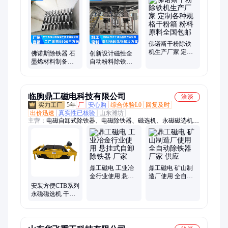
佛诺斯干粉除铁
机生产厂家 定制
佛诺斯除铁器 石
创新设计磁性全
各种规格干粉箱
墨烯材料制备磁
自动粉料除铁器
粉料原料全国包
力架 实验室级精
氧化锌粉末除铁
邮
密磁选支持技术
提高生产效率
指导
临朐鼎工磁电科技有限公司
洽谈
5年
厂
安心购
综合体验L0
回复及时
出价迅速
真实性已核验
山东潍坊
主营：
电磁自卸式除铁器、电磁除铁器、磁选机、永磁磁选机、
平板磁选机
鼎工磁电 工业冶
鼎工磁电 矿山制
金行业使用 悬挂
造厂使用 全自动
式自卸除铁器 厂
除铁器厂家 供应
安装方便CTB系列
家
永磁磁选机 干湿
式除铁器 钾长石
铬铁矿锰矿设备