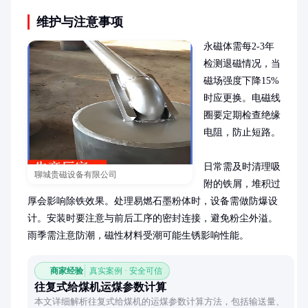
维护与注意事项
永磁体需每2-3年
检测退磁情况，当
磁场强度下降15%
时应更换。电磁线
圈要定期检查绝缘
电阻，防止短路。

日常需及时清理吸
聊城贵磁设备有限公司
附的铁屑，堆积过
厚会影响除铁效果。处理易燃石墨粉体时，设备需做防爆设
计。安装时要注意与前后工序的密封连接，避免粉尘外溢。
雨季需注意防潮，磁性材料受潮可能生锈影响性能。
商家经验
真实案例 · 安全可信
往复式给煤机运煤参数计算
本文详细解析往复式给煤机的运煤参数计算方法，包括输送量、