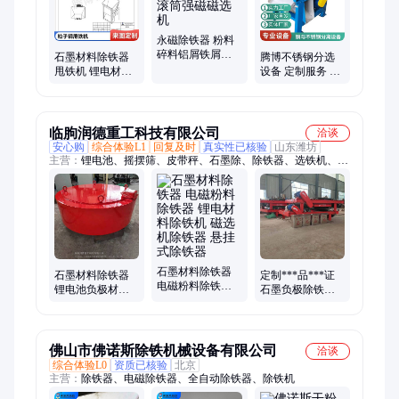
永磁除铁器 粉料
碎料铝屑铁屑除
石墨材料除铁器
腾博不锈钢分选
铁机 双滚筒强磁
甩铁机 锂电材料
设备 定制服务 分
磁选机
除铁机 磁选机除
离专家 优质做工
铁器
临朐润德重工科技有限公司
洽谈
安心购
综合体验L1
回复及时
真实性已核验
山东潍坊
主营：
锂电池、摇摆筛、皮带秤、石墨除、除铁器、选铁机、粉
碎机、磁选机、振动筛、制砂机、洗车台、破碎机、挂铁器、输
送带、提升机、四齿辊、永磁筒、可逆锤、板链机、除尘器、永
磁除、双齿辊、回转筛、筛分机、除铁机
石墨材料除铁器
石墨材料除铁器
定制***品***证
电磁粉料除铁器
锂电池负极材料
石墨负极除铁器
锂电材料除铁机
除铁器 电磁自卸
负极材料除铁器
磁选机除铁器 悬
除铁器 粉体电磁
挂式除铁器
除铁器
佛山市佛诺斯除铁机械设备有限公司
洽谈
综合体验L0
资质已核验
北京
主营：
除铁器、电磁除铁器、全自动除铁器、除铁机