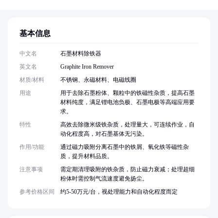
基本信息
中文名
石墨材料除铁器
英文名
Graphite Iron Remover
材质/材料
不锈钢、永磁材料、电磁线圈
用途
用于去除石墨粉体、颗粒中的铁磁性杂质，提高石墨
材料纯度，满足锂电池负极、石墨电极等高端应用要
求。
特性
高效去除微米级铁杂质，处理量大，可连续作业，自
动化程度高，对石墨基体无污染。
作用/功能
通过磁力吸附分离石墨中的铁屑、氧化铁等磁性杂
质，提升材料品质。
注意事项
需定期清理吸附的铁杂质，防止磁力衰减；处理超细
粉体时需控制气流速度避免扬尘。
参考价格区间
约5-50万元/台，视处理能力和自动化程度而定