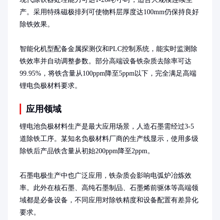
产。采用特殊磁极排列可使物料层厚度达100mm仍保持良好
除铁效果。

智能化机型配备金属探测仪和PLC控制系统，能实时监测除
铁效率并自动调整参数。部分高端设备铁杂质去除率可达
99.95%，将铁含量从100ppm降至5ppm以下，完全满足高端
锂电负极材料要求。
应用领域
锂电池负极材料生产是最大应用场景，人造石墨需经过3-5
道除铁工序。某知名负极材料厂商的生产线显示，使用多级
除铁后产品铁含量从初始200ppm降至2ppm。

石墨电极生产中也广泛应用，铁杂质会影响电弧炉冶炼效
率。此外在核石墨、高纯石墨制品、石墨烯前驱体等高端领
域都是必备设备，不同应用对除铁精度和设备配置有差异化
要求。