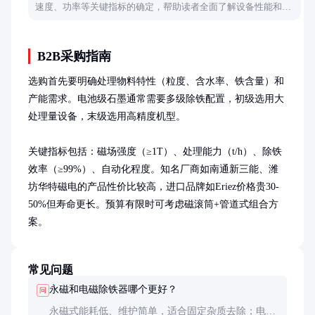
速度、功率等关键指标的确定，帮助读者全面了解设备性能和工
作效率。
B2B采购指南
选购首先要明确处理物料特性（粒度、含水率、铁含量）和
产能需求。电池级石墨通常需要多级除铁配置，初级选用大
处理量设备，末级选用高精度机型。

关键指标包括：磁场强度（≥1T）、处理能力（t/h）、除铁
效率（≥99%）、自动化程度。知名厂商如南通新三能、潍
坊华特磁电的产品性价比较高，进口品牌如Eriez价格贵30-
50%但寿命更长。预算有限时可考虑磁滚筒+管道式组合方
案。
常见问题
永磁和电磁除铁器哪个更好？
问
永磁式能耗低、维护简单，适合固定杂质去除；电磁