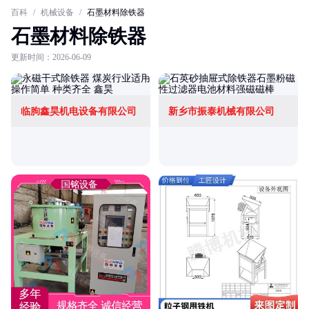
百科
/
机械设备
/
石墨材料除铁器
石墨材料除铁器
更新时间：2026-06-09
临朐鑫昊机电设备有限公司
新乡市振泰机械有限公司