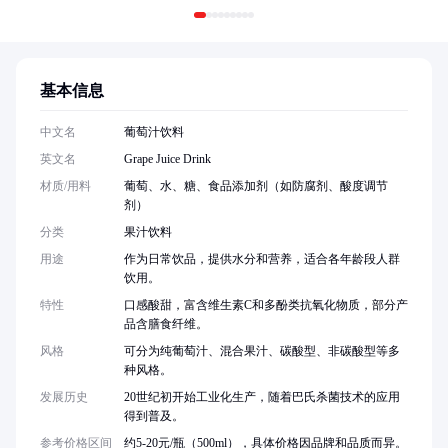
基本信息
中文名
葡萄汁饮料
英文名
Grape Juice Drink
材质/用料
葡萄、水、糖、食品添加剂（如防腐剂、酸度调节
剂）
分类
果汁饮料
用途
作为日常饮品，提供水分和营养，适合各年龄段人群
饮用。
特性
口感酸甜，富含维生素C和多酚类抗氧化物质，部分产
品含膳食纤维。
风格
可分为纯葡萄汁、混合果汁、碳酸型、非碳酸型等多
种风格。
发展历史
20世纪初开始工业化生产，随着巴氏杀菌技术的应用
得到普及。
参考价格区间
约5-20元/瓶（500ml），具体价格因品牌和品质而异。