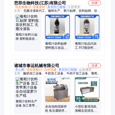
芭菲生物科技(江苏)有限公司
洽谈
综合体验L0
回复及时
真实性已核验
江苏淮安
主营：
无菌冷灌装代工、咖啡生产、果汁贴牌、饮料贴牌、饮料
代加工、茶饮料生产、饮料定制、饮料代工厂家、咖啡饮料代加
工、植物饮料代加工、果汁饮料代加工、无菌冷灌装饮料贴牌
技、小型饮料贴牌代工最低、饮料贴牌生产流程及费、2025年饮
料贴牌代、情绪价值饮料贴牌产品、谷物饮料代工、无糖茶饮料
生产、塑料瓶饮料生产、无菌冷灌
葡萄汁饮料1L贴
牌 塑料瓶装饮料
加工 无菌冷灌装
葡萄汁饮料贴牌
葡萄汁饮品代加
塑料瓶1L饮品代
工 PET瓶饮料贴
加工 无菌冷灌装
牌定制 无菌冷灌
生产线
装生产线
诸城市泰运机械有限公司
洽谈
安心购
综合体验L0
出价迅速
真实性已核验
山东潍坊
主营：
酸奶加工设备、牛奶加工设备、牛肉干加工设备、葡萄
汁、香肠加工设备、丸子加工设备、酱腌菜加工设备、净菜加工
设备、果酱加工设备、预制菜加工设备、卤肉加工设备、打浆
机、鱼肉采肉机、灌肠机、绞肉机、拌馅机、cip清洗机、烟熏
炉、真空包装机、斩拌机、夹层锅、甩水机、切肉机、盐水注射
机、真空滚揉机、杀菌罐
葡萄汁饮料生产
设备 加工青苹果
全自动肉泥斩拌
小型红薯清洗机
汁设备 全自动菠
机 鱼豆腐斩拌机
海螺去泥清洗设
萝汁生产线
器 小米椒斩碎机
备 西洋参清洗去