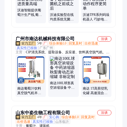
品实验室实训设备、沙棘汁生产线、枸杞生产线
沃迪智能提供葡
萄汁生产线,葡萄
沃迪实验型在线
沃迪TPR系列码垛
饮料加工设备,工
均质系统无菌均
机器人 巧妙地四
艺先进质量高端
质机配备于超高
连杆机构 让机械
温杀菌机之前或
手动作程序更简
之后
单
广州市南达机械科技有限公司
洽谈
5年
厂
综合体验L0
回复及时
出价迅速
真实性已核验
广东广州
主营：
CIP清洗系统、提取设备、反应釜、饮料真空脱气机、搅
拌罐、蒸馏设备、杀菌机、粉体混合机机、真空浓缩设备、夹层
锅、水处理设备、发酵罐
南达100L球形真
空浓缩设备 中药
南达葡萄汁饮料
南达 1T高剪切乳
浓缩器 秋梨膏动
真空脱气机羊奶
化罐 高速混合搅
态浓缩罐 非标定
牛奶脱气罐定制
拌罐 食品饮料新
制
材料搅拌设备 可
定制
山东中姿生物工程有限公司
洽谈
4年
厂
安心购
综合体验L0
回复及时
出价迅速
真实性已核验
山东临沂
主营：
葡萄汁、灌装机