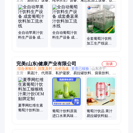
主营：
酒类生产设备、纯净水生产设备、液态肥加工设备、饮料
生产设备、不锈钢罐
全自动苹果汁饮
全自动葡萄汁饮
料生产设备 成套
料生产设备 成套
全套葡萄汁饮料
葡萄汁饮料加工
桑葚果汁饮料加
加工生产线设备
流水线
工流水线
小型桑葚果汁饮
料灌装设备
完美(山东)健康产业有限公司
洽谈
综合体验L0
回复及时
出价迅速
资质已核验
山东济宁
主营：
果蔬汁、代用茶、私护凝胶、易拉罐饮料、袋装饮料、玻
璃瓶饮料、塑料瓶饮料、粉剂、片剂、颗粒剂、口服液饮品
夏季网红维生素
葡萄汁饮料加工
葡萄汁饮料原装
葡萄汁饮品 果汁
猕猴桃汁果汁饮
进口水果风味饮
易拉罐饮料贴牌
OEM贴牌定制
料瓶装果味果饮
加工 果蔬汁饮品
OEM贴牌代加工
贴牌