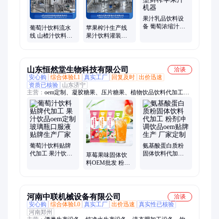
果汁乳品饮料设
备 葡萄浓缩汁生
葡萄汁饮料流水
苹果榨汁生产线
产线 小型鲜榨苹
线 山楂汁饮料杀
果汁饮料灌装设
果汁机器
菌线 盒装椰汁饮
备 整套葡萄汁饮
料加工全套机械
料生产设备
山东恒然堂生物科技有限公司
洽谈
安心购
综合体验L1
真实工厂
回复及时
出价迅速
资质已核验
山东济宁
主营：
oem定制、凝胶糖果、压片糖果、植物饮品饮料代加工、
固体饮料、菊花晶饮料、泡腾片、男性食品、贴牌定制、dha藻
油、夏季饮品、包装设计、玫瑰油凝胶、鸡内金粉剂、山楂鸡内
金、未草磷虾油、透明质酸钠、补充维生素c、粉剂颗粒代加工
厂家
葡萄汁饮料贴牌
氨基酸蛋白质粉
代加工 果汁饮品
固体饮料代加工
草莓果味固体饮
oem定制 玻璃瓶口
粉剂冲调饮品oem
料OEM批发 粉剂
服液贴牌生产厂
贴牌生产 厂家定
多种规格配方定
家
制
制 厂家贴牌代加
工
河南中联机械设备有限公司
洽谈
安心购
综合体验L0
真实工厂
出价迅速
真实性已核验
河南郑州