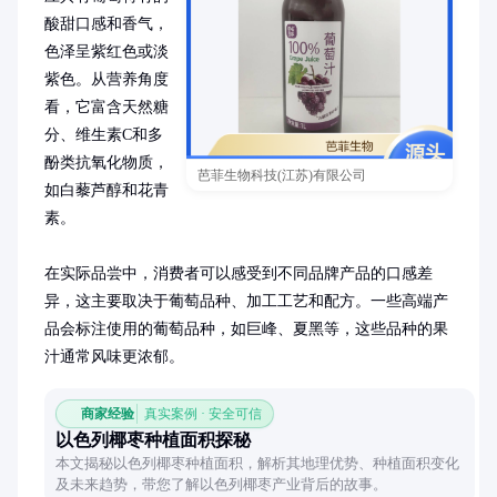
酸甜口感和香气，
色泽呈紫红色或淡
紫色。从营养角度
看，它富含天然糖
分、维生素C和多
酚类抗氧化物质，
芭菲生物科技(江苏)有限公司
如白藜芦醇和花青
素。

在实际品尝中，消费者可以感受到不同品牌产品的口感差
异，这主要取决于葡萄品种、加工工艺和配方。一些高端产
品会标注使用的葡萄品种，如巨峰、夏黑等，这些品种的果
汁通常风味更浓郁。
商家经验
真实案例 · 安全可信
以色列椰枣种植面积探秘
本文揭秘以色列椰枣种植面积，解析其地理优势、种植面积变化
及未来趋势，带您了解以色列椰枣产业背后的故事。