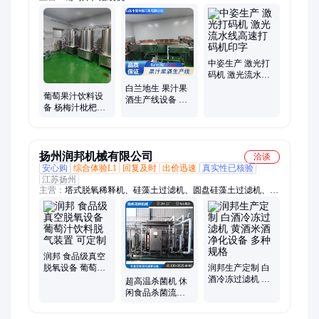
中姿生产 激光打
码机 激光流水线
高速打码机印字
白兰地生 果汁果
葡萄果汁饮料设
酒生产线设备 全
备 杨梅汁枇杷汁
自动果汁饮料生
加工机械 高精度
产线
灌装
扬州润邦机械有限公司
洽谈
安心购
综合体验L1
回复及时
出价迅速
真实性已核验
江苏扬州
主营：
塔式脱氧稀释机、硅藻土过滤机、圆盘硅藻土过滤机、葡
萄汁、烛式硅藻土过滤机、二氧化碳设备、瞬时高温杀菌机、麦
芽湿式粉碎机、纸板精滤机、叶片式硅藻土过滤机、板框硅藻土
过滤机
润邦 食品级真空
脱氧设备 葡萄汁
润邦生产定制 白
饮料脱气装置 可
酒冷冻过滤机 黄
超高温杀菌机 休
定制
酒米酒净化设备
闲食品杀菌流水
多种规格
线 大型漂烫杀青
机