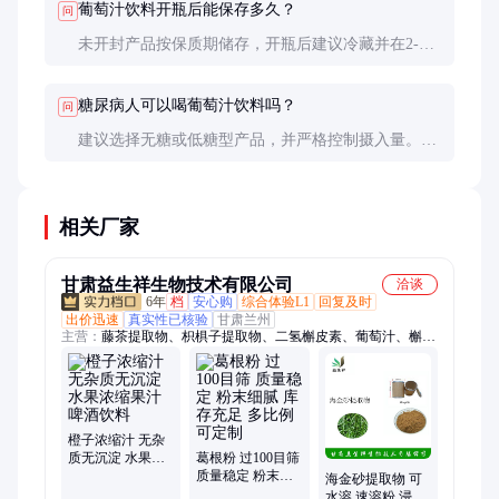
葡萄汁饮料开瓶后能保存多久？
问
未开封产品按保质期储存，开瓶后建议冷藏并在2-3
天内饮用完毕，以防变质。
糖尿病人可以喝葡萄汁饮料吗？
问
建议选择无糖或低糖型产品，并严格控制摄入量。最
好咨询医生或营养师建议。
相关厂家
甘肃益生祥生物技术有限公司
洽谈
6年
档
安心购
综合体验L1
回复及时
出价迅速
真实性已核验
甘肃兰州
主营：
藤茶提取物、枳椇子提取物、二氢槲皮素、葡萄汁、槲皮
素、地龙蛋白肽、马齿苋提取物、甘草提取物、黄芪粉、罗汉果
粉、鱼腥草提取物、淡竹叶提取物、竹叶黄酮、葛根提取物、玉
米低聚肽、酸枣仁提取物、荷叶提取物、人参提取物、蒲公英提
取物、益智仁提取物、桑叶提取物、阿胶粉、麦芽提取物
橙子浓缩汁 无杂
质无沉淀 水果浓
葛根粉 过100目筛
缩果汁 啤酒饮料
质量稳定 粉末细
海金砂提取物 可
腻 库存充足 多比
水溶 速溶粉 浸膏