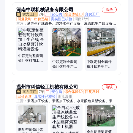
河南中联机械设备有限公司
洽谈
2年
厂
安心购
综合体验L0
真实工厂
回复及时
出价迅速
真实性已核验
河南郑州
主营：
酒类生产线设备、纯净水生产设备、液态肥生产线设备、
饮料生产设备、核桃露饮料生产设备、果汁饮料生产设备、果醋
饮料生产设备、茶饮料生产设备、格瓦斯饮料生产设备、功能饮
料生产设备、不锈钢储罐、不锈钢发酵罐、米酒生产设备、黄酒
生产设备、果酒生产设备、果酱生产设备、草莓酱生产设备、水
果罐头生产设备、黄桃罐头生产设备、蜂蜜生产设备、食用醋生
产设备、梨膏生产设备、枇杷膏生产设备、瓶装水生产设备
中联定制整套葡
萄汁饮料加工生
中联定制全套葡
中联定制全套柠
产线 全自动桑葚
萄汁饮料生产设
檬汁饮料生产设
汁饮料灌装设备
备 全自动桑葚汁
备 全自动葡萄汁
饮料加工流水线
饮料加工流水线
设备
设备
温州市科信轻工机械有限公司
洽谈
7年
厂
安心购
综合体验L0
回复及时
出价迅速
真实性已核验
浙江温州
主营：
果酒加工设备、果酱加工设备、水果酿造果醋设备、果汁
饮料生产线设备、成套饮料生产线设备、茶饮料萃取灌装生产
线、果汁饮料加工设备、植物蛋白饮料生产线设备、食用醋加工
设备、果汁前处理设备、果酒发酵罐设备、液态肥加工设备、生
物发酵设备、定做304316发酵罐、秋梨膏设备、枇杷膏生产线设
备、成套果酒生产线、果酱生产线设备、果醋生产线定制、水果
调配型葡萄汁饮
全自动雪梨果酒
酵素加工设备、植物酵素生产线、豆浆豆奶生产线设备、水果罐