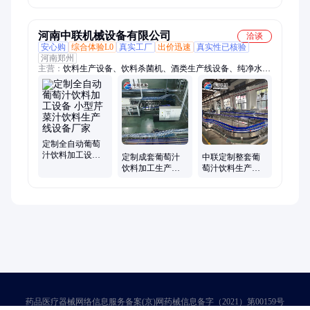
火腿肠斩拌乳化
皮机 山药去泥机
机
河南中联机械设备有限公司
洽谈
安心购
综合体验L0
真实工厂
出价迅速
真实性已核验
河南郑州
主营：
饮料生产设备、饮料杀菌机、酒类生产线设备、纯净水生
产线设备、液态肥生产设备
定制全自动葡萄
汁饮料加工设备
定制成套葡萄汁
中联定制整套葡
小型芹菜汁饮料
饮料加工生产线
萄汁饮料生产设
生产线设备厂家
设备 全自动西芹
备 全自动芹菜汁
饮料制作设备
饮料加工流水线
设备
药品医疗器械网络信息服务备案(京)网药械信息备字（2021）第00159号