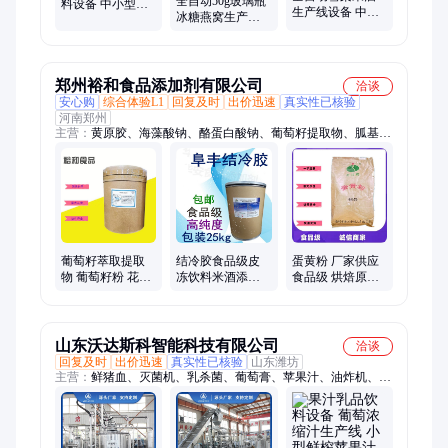
全自动50g玻璃瓶
料设备 中小型葡
生产线设备 中小
冰糖燕窝生产线
头加工设备、红枣汁红枣酒设备、杨梅汁杨梅醋设备
萄柚子果酒酿造
型水果深加工发
设备 中小型燕窝
生产线
酵酒过滤灌装定
粥整套加工机器
制
郑州裕和食品添加剂有限公司
洽谈
安心购
综合体验L1
回复及时
出价迅速
真实性已核验
河南郑州
主营：
黄原胶、海藻酸钠、酪蛋白酸钠、葡萄籽提取物、胍基乙
酸、瓜尔胶、聚丙烯酸钠、栀子黄、柑橘黄、红花黄、墨鱼汁
粉、姜黄、叶绿素铜钠盐、魔芋粉、南瓜粉、紫薯粉、双乙酸
钠、苯甲酸钠、丙酸钙、大豆分离蛋白、卡拉胶、阿拉伯胶、魔
芋胶、乳清粉、乳清蛋白
葡萄籽萃取提取
结冷胶食品级皮
蛋黄粉 厂家供应
物 葡萄籽粉 花青
冻饮料米酒添加
食品级 烘焙原料
素99% 葡萄汁饮
剂悬浮增稠凝胶
营养强化剂 烘培
料
剂
宠物粮用
山东沃达斯科智能科技有限公司
洽谈
回复及时
出价迅速
真实性已核验
山东潍坊
主营：
鲜猪血、灭菌机、乳杀菌、葡萄膏、苹果汁、油炸机、肉
丸机、牦牛奶、菠萝浆、蒸煮锅、羊酸奶、奶杀菌、巴氏奶、血
豆腐、杀菌线、鲜牛奶、羊乳粉、导热油、酸牛奶、灌装机、扎
线机、夹层锅、猪血块、绕线机、绞碎机