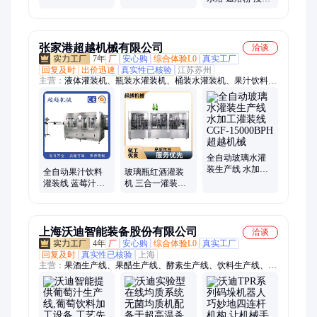
例可定制
粉 浓缩干燥 可定
制
张家港超越机械有限公司
洽谈
7年
厂
安心购
综合体验L0
真实工厂
回复及时
出价迅速
真实性已核验
江苏苏州
主营：
液体灌装机、瓶装水灌装机、桶装水灌装机、果汁饮料灌
装机、含气碳酸饮料灌装机、含气饮料灌装生产线、饮料混合
机、酒类灌装机、油类灌装机、纯净水灌装生产线、矿泉水灌装
生产线、果汁灌装生产线、啤酒灌装生产线、饮用水灌装生产
线、大桶水灌装生产线、水处理设备、吹瓶机、理瓶机、贴标
机、包装机
全自动玻璃水灌
装生产线 水加工
全自动果汁饮料
玻璃瓶红酒灌装
灌装线 CGF-
灌装线 蓝莓汁葡
机 三合一灌装设
15000BPH 超越机
萄汁苹果汁橙汁
备 CYJX32-32-10
械
生产线RCGF16-
超越机械
16-5
上海沃迪智能装备股份有限公司
洽谈
4年
厂
安心购
综合体验L0
真实工厂
回复及时
真实性已核验
上海
主营：
果酒生产线、果醋生产线、酵素生产线、饮料生产线、小
型饮料生产线、饮料生产线设备、中小试饮料生产线、柑橘橙汁
饮料生产线、番茄生产线、番茄酱生产线、菠萝生产线、中小试
乳品生产线、超高温杀菌机、UHT杀菌机、超高温瞬时杀菌机、
小型果汁生产线、椰奶生产线、果汁生产线、苹果汁生产线、食