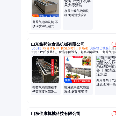
型蔬菜榨汁机、大型果汁机、螺旋压榨机、大型螺旋压榨机、
汁榨汁机、螺旋挤压压榨机、大型果汁压榨机、工业果蔬压榨
型水果打浆机、工业渣浆分离机
水果自动气泡清洗
机 葡萄清洗设备 鼓
泡手机苹果大枣清
葡萄气泡清洗机 不
洗
锈钢喷淋鼓泡式清
洗设备 大型自动洗
果机
山东鑫邦达食品机械有限公司
安心购
综合体验L0
回复及时
出价迅速
真实性已核验
山
主营：
巴氏杀菌机、食品杀菌设备、包裹消毒设备、葡萄气泡
机、托盘清洗设备、周转筐清洗设备、低温灭菌流水线
商用葡萄干气
洗机 西梅干
葡萄气泡清洗机李
喷淋式果蔬气泡清
淋清洗设备 
子高压喷淋清洗设
洗机 桑葚 葡萄清洗
洗烘干流水线
备秋葵洗菜机
设备 蔬菜加工清洗
流水线
山东佳康机械科技有限公司