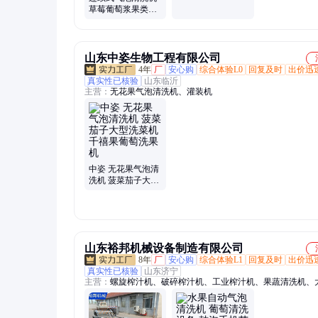
清洗输送机 喷淋式
草莓葡萄浆果类清
净菜加工
洗设备 中药材黄芪
除尘清洗机
山东中姿生物工程有限公司
4年
厂
安心购
综合体验L0
回复及时
出价迅
真实性已核验
山东临沂
主营：
无花果气泡清洗机、灌装机
中姿 无花果气泡清
洗机 菠菜茄子大型
洗菜机 千禧果葡萄
洗果机
山东裕邦机械设备制造有限公司
8年
厂
安心购
综合体验L1
回复及时
出价迅
真实性已核验
山东济宁
主营：
螺旋榨汁机、破碎榨汁机、工业榨汁机、果蔬清洗机、
汁机、果蔬压榨机、水果去核机、工业打浆机、果蔬破碎机、
滤机、去核打浆机、液压压榨机、水果打浆机、大型水果榨汁