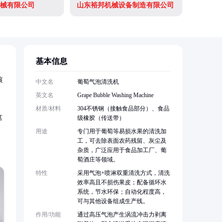
械有限公司
山东裕邦机械设备制造有限公司
基本信息
滚
中文名
葡萄气泡清洗机
英文名
Grape Bubble Washing Machine
材质/材料
304不锈钢（接触食品部分）、食品
这
级橡胶（传送带）
用途
专门用于葡萄等易损水果的清洗加
工，可去除表面农药残留、灰尘及
杂质，广泛应用于食品加工厂、葡
萄酒庄等领域。
特性
采用气泡+喷淋双重清洗方式，清洗
效率高且不损伤果皮；配备循环水
系统，节水环保；自动化程度高，
可与其他设备组成生产线。
作用/功能
通过高压气泡产生涡流冲击力剥离