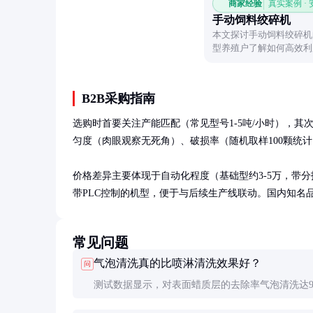
商家经验
真实案例 ·
手动饲料绞碎机
本文探讨手动饲料绞碎机
型养殖户了解如何高效利
B2B采购指南
选购时首要关注产能匹配（常见型号1-5吨/小时），
匀度（肉眼观察无死角）、破损率（随机取样100颗统计）
价格差异主要体现于自动化程度（基础型约3-5万，带分拣
带PLC控制的机型，便于与后续生产线联动。国内知名
常见问题
气泡清洗真的比喷淋清洗效果好？
问
测试数据显示，对表面蜡质层的去除率气泡清洗达9
而喷淋仅60-70%。气泡产生的物理冲击力能更有效