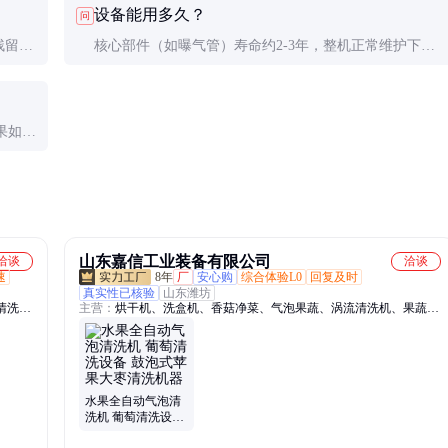
设备能用多久？
问
。
组合后再批量生产。
残留速
核心部件（如曝气管）寿命约2-3年，整机正常维护下可
即为合
用8-10年。建议每500小时做一次全面检修保养。
果如苹
山东嘉信工业装备有限公司
洽谈
洽谈
速
8年
厂
安心购
综合体验L0
回复及时
真实性已核验
山东潍坊
清洗
主营：
烘干机、洗盒机、香菇净菜、气泡果蔬、涡流清洗机、果蔬清
、绞肉
洗机、真空脆片、辣椒清洗、清洗风干、冬枣脆片、嘉信土豆、托盘
肠机、
洗盘、菠菜清洗、草莓脆片、香菇烘干、水果烘干、香菇清洗、中央
厨房、果蔬脆片加工成套设备、真空闪蒸机、真空油炸机、真空冻干
机、中央厨房净菜设备
水果全自动气泡清
洗机 葡萄清洗设备
鼓泡式苹果大枣清