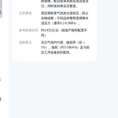
附着物，配合喷淋系统实现深度清
洁，同时保持果实完整度。
注意事项
需定期检查气泡发生器状态，防止
杂物堵塞；不同品种葡萄需调整水
流压力（通常0.2-0.5MPa）。
参考价格区间
约3-8万元/台（根据产能和配置不
同）
选购要点
关注气泡均匀度、破损率（应＜
1%）、能耗（约5-10kW/h）及与前
后工序设备的匹配性。
系
装