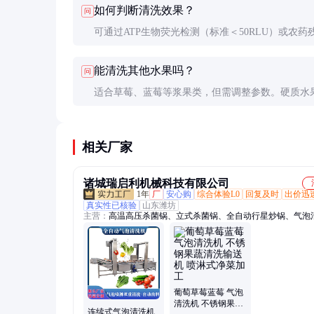
如何判断清洗效果？
问
污染物附着，特别对凹凸不平的葡萄表面效果显著
可通过ATP生物荧光检测（标准＜50RLU）或农药
测卡验证。日常可用白毛巾擦拭抽查，无可见杂质
能清洗其他水果吗？
问
格。
适合草莓、蓝莓等浆果类，但需调整参数。硬质水
果建议选用毛刷清洗机，效果更好。
相关厂家
诸城瑞启利机械科技有限公司
1年
厂
安心购
综合体验L0
回复及时
出价迅
真实性已核验
山东潍坊
主营：
高温高压杀菌锅、立式杀菌锅、全自动行星炒锅、气泡
机、毛辊清洗机、夹层锅、蜂窝卤煮锅、高压蒸煮锅、斩拌机
机、油炸机、风干机、洗筐机、真空包装机、巴氏杀菌机、灌
烟熏炉
葡萄草莓蓝莓 气泡
清洗机 不锈钢果蔬
连续式气泡清洗机