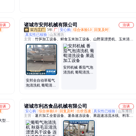
洗机器
诸城市安邦机械有限公司
洽谈
洽谈
速
5年
厂
安心购
综合体验L0
回复及时
真实性已核验
山东潍坊
主营：
竹笋加工设备、鲜食玉米加工设备、山野菜漂烫机、玉米清洗
机、山野菜清洗机、清洗机、净菜加工设备、酱腌菜加工设备、酸菜
加工设备、酱牛肉加工设备、真空包装机、巴氏杀菌机、漂烫机、灭
菌锅、油炸机、蒸煮机、风干机、烘干机、泡菜加工设备、梅干菜加
工设备、杀青机
安邦机械 番茄气泡
清洗机 葡萄清洗设
备 果蔬加工设备
安邦全自动草莓气
泡清洗机 葡萄清洗
设备 大枣清洗流水
线
诸城市利杰食品机械有限公司
洽谈
洽谈
速
安心购
综合体验L0
回复及时
出价迅速
真实性已核验
山东潍坊
主营：
薯片加工全套设备、薯条速冻设备、果蔬速冻流水线、料车清
大型榨
洗机、烘干机、土豆片烘干流水线、油炸锅、洗筐机、薯片油炸设
震动过
备、毛刷清洗去皮机、清洗风干流水线、油炸机、热风旋转烘烤炉、
机、大
薯塔加工流水线、薯丝加工设备、果蔬清洗设备、油炸设备、香蕉片