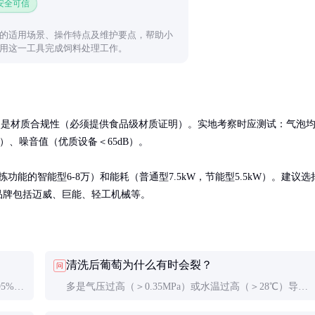
 安全可信
的适用场景、操作特点及维护要点，帮助小
用这一工具完成饲料处理工作。
其次是材质合规性（必须提供食品级材质证明）。实地考察时应测试：气泡
、噪音值（优质设备＜65dB）。

功能的智能型6-8万）和能耗（普通型7.5kW，节能型5.5kW）。建议选
品牌包括迈威、巨能、轻工机械等。
清洗后葡萄为什么有时会裂？
问
5%，
多是气压过高（＞0.35MPa）或水温过高（＞28℃）导
破坏
致。建议新设备先做小批量测试，找到各品种的最佳参数