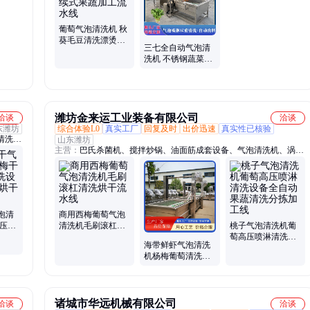
大型果
加工全套设备、速冻薯条设备、仿人工削皮机、油炸流水线设备、切
机、大
菜机、喷淋洗筐机、薯片薯条加工全套设备、薯片加工流水线
葡萄气泡清洗机 秋
葵毛豆清洗漂烫风
三七全自动气泡清
干设备 连续式果蔬
洗机 不锈钢蔬菜清
加工流水线
洗设备 自动出料葡
萄清洗机
潍坊金来运工业装备有限公司
洽谈
洽谈
东潍坊
综合体验L0
真实工厂
回复及时
出价迅速
真实性已核验
清洗
山东潍坊
主营：
巴氏杀菌机、搅拌炒锅、油面筋成套设备、气泡清洗机、涡流
清洗机、毛辊清洗去皮机、净菜加工设备、预制菜加工设备、清洗风
干流水线
泡清
商用西梅葡萄气泡
高压喷
清洗机毛刷滚杠清
桃子气泡清洗机葡
干果清
洗烘干流水线
萄高压喷淋清洗设
海带鲜虾气泡清洗
备全自动果蔬清洗
机杨梅葡萄清洗流
分拣加工线
水线设备
诸城市华远机械有限公司
洽谈
洽谈