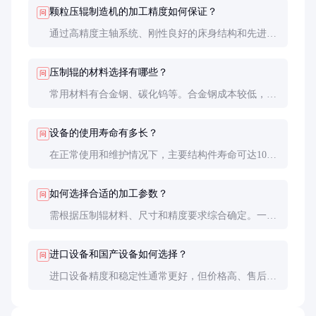
颗粒压辊制造机的加工精度如何保证？
问
通过高精度主轴系统、刚性良好的床身结构和先进的
数控系统共同保证。定期维护和校准也是保持精度的
关键。
压制辊的材料选择有哪些？
问
常用材料有合金钢、碳化钨等。合金钢成本较低，适
用于一般工况；碳化钨耐磨性极佳，适合高硬度物料
压制，但价格较高。
设备的使用寿命有多长？
问
在正常使用和维护情况下，主要结构件寿命可达10年
以上，易损件如刀具、轴承等需定期更换，具体周期
取决于使用频率和加工材料。
如何选择合适的加工参数？
问
需根据压制辊材料、尺寸和精度要求综合确定。一般
先参考设备厂家提供的工艺参数，再通过试加工进行
优化调整。
进口设备和国产设备如何选择？
问
进口设备精度和稳定性通常更好，但价格高、售后响
应慢；国产设备性价比高，售后服务便捷，近年来质
量也有显著提升。