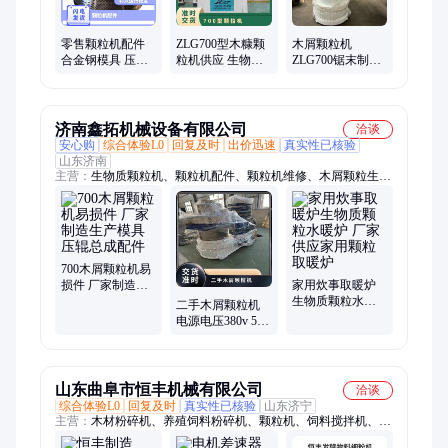
机、700颗粒机、牧草颗粒机、柠条颗粒机
零售颗粒机配件
ZLG700型木糠颗
木屑颗粒机
合金钢模具 压辊
粒机供应 生物质
ZLG700锯末制粒
皮 致力机械精工
燃料成型设备
机 功率160kw 时
制造
产2.5吨
济南鑫拓机械设备有限公司
洽谈
安心购
综合体验L0
回复及时
出价迅速
真实性已核验
山东济南
主营：
生物质颗粒机、颗粒机配件、颗粒机维修、木屑颗粒生产
线设备、粉碎机、粉碎机配件、粉碎机筛网、粉碎机锤片、颗粒
机减速机
700木屑颗粒机易
损件 厂家制造生
家用炊事取暖炉
产模具压辊总成
生物质颗粒水暖
二手木屑颗粒机
配件
炉 厂家供应家用
电源电压380v 560
颗粒取暖炉
老款制粒机置换
山东曲阜市恒丰机械有限公司
洽谈
综合体验L0
回复及时
真实性已核验
山东济宁
主营：
木材粉碎机、养殖饲料粉碎机、颗粒机、饲料搅拌机、齿
盘粉碎机、秸秆粉碎机、养殖饲料加工设备