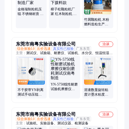
末制粒机、燃料颗粒加工设备、燃料颗粒成型机、木材制粒机、
棉短绒制粒机、玉米芯颗粒机
金格瑞制粒机压
樟子松颗粒机厂
辊 不锈钢材质 机
家 红木制粒机 立
械配件制造厂家
式环模下拨料款
竹屑颗粒机 木粉
燃料造粒生产线
锯末制粒机厂家
东莞市南粤实验设备有限公司
洽谈
综合体验L0
出价迅速
真实性已核验
广东东莞
主营：
测试仪、试验箱、耐磨仪、试验机、水分仪、恒温恒湿、
干燥烘烤箱、标签贴纸胶带、压缩拉伸撕裂
YN-5750线性耐磨
试验机摩擦仪耐
不干胶带YN剥离
溶液数显旋转粘
刮磨耗测试仪南
测试手动压辊碾
度计墨水粘度测
粤制造
压滚轮试验机滚
定仪数字粘度测
轮南粤制造
试仪南粤制造
东莞市南粤实验设备有限公司
洽谈
综合体验L0
出价迅速
真实性已核验
广东东莞
主营：
试验机、实验设备、测试仪器、检测设备