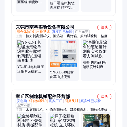
面压辊 精密制造
辊 寿命长久耐用
新日署 造纸机镜
定制服务 性能卓
可靠
面压辊 精密制造
越稳定
定制服务 满足多
样需求
东莞市南粤实验设备有限公司
洽谈
综合体验L0
出价迅速
真实性已核验
广东东莞
主营：
拉力剥离测试仪、恒温箱、烘烤箱、振动试验机、粘度
计、水分测定仪、酒精摩擦仪、压力测试仪、温湿度老化箱
油墨印刷涂料铅
YN-JD-1电动辗压
笔硬度计划痕实
滚轮单滚机胶带
验仪附着力测试
YN-XL-519鞋材
取样剥离测试压
仪
皮革曲折疲劳弯
辊南粤制造
曲伸缩测试仪南
粤制造
章丘区制粒机械配件经营部
洽谈
安心购
综合体验L0
真实工厂
回复及时
真实性已核验
山东济南
主营：
木屑颗粒机、生物质颗粒机、颗粒机配件、颗粒机维修、
颗粒机模具、颗粒机压辊、秸秆颗粒机、560颗粒机、850颗粒
机、700颗粒机、稻壳颗粒机、花生壳颗粒机、牧草颗粒机、木
片机、高效粉碎机、滚筒烘干机、颗粒冷却机、颗粒包装机、锯