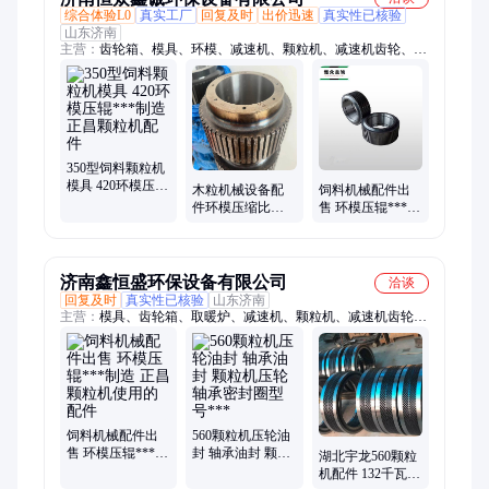
综合体验L0
真实工厂
回复及时
出价迅速
真实性已核验
山东济南
主营：
齿轮箱、模具、环模、减速机、颗粒机、减速机齿轮、颗
粒机减速机、压辊、压辊皮、颗粒机配件、560颗粒机、减速机
配件、颗粒机齿轮箱、颗粒机维修、二手颗粒机、回收颗粒机、
850颗粒机配件、560颗粒机配件、132千瓦颗粒机、制粒机、制
粒机配件、压轮总成、轴承、560模具、850模具
350型饲料颗粒机
模具 420环模压辊
木粒机械设备配
饲料机械配件出
***制造 正昌颗粒
件环模压缩比秸
售 环模压辊***制
机配件
秆颗粒机易损配
造 正昌使用颗粒
件制造商压辊皮
机配件
济南鑫恒盛环保设备有限公司
洽谈
回复及时
真实性已核验
山东济南
主营：
模具、齿轮箱、取暖炉、减速机、颗粒机、减速机齿轮、
减速机配件、颗粒机减速机、颗粒机配件、560颗粒机、颗粒机
齿轮箱、压辊、压辊皮、罗茨风机、燃烧机、塔机配件、水暖
炉、环模、压轮总成、轴承、生物质壁炉、环保设备、焊烟除
尘、采暖炉
饲料机械配件出
560颗粒机压轮油
售 环模压辊***制
封 轴承油封 颗粒
湖北宇龙560颗粒
造 正昌颗粒机使
机压轮轴承密封
机配件 132千瓦生
用的配件
圈型号***