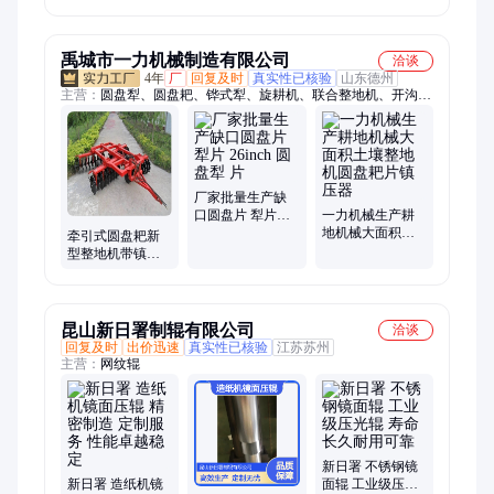
物质颗粒机模具
机各种配件
禹城市一力机械制造有限公司
洽谈
4年
厂
回复及时
真实性已核验
山东德州
主营：
圆盘犁、圆盘耙、铧式犁、旋耕机、联合整地机、开沟
机、割草机、搂草机、深耕机、收获机、喷雾机、拖车、耙片犁
片配件
厂家批量生产缺
口圆盘片 犁片
一力机械生产耕
26inch 圆盘犁 片
地机械大面积土
牵引式圆盘耙新
壤整地机圆盘耙
型整地机带镇压
片镇压器
辊平整土地一力
机械制造
昆山新日署制辊有限公司
洽谈
回复及时
出价迅速
真实性已核验
江苏苏州
主营：
网纹辊
新日署 不锈钢镜
新日署 造纸机镜
面辊 工业级压光