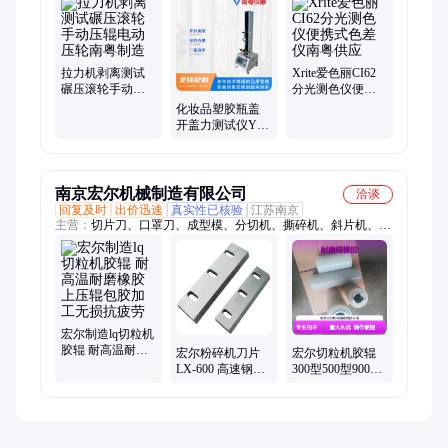
拉力机剥离测试
Xrite爱色丽CI62
碾压滚轮手动压
分光测色仪便携
辊电动压轮南粤
式色差仪南粤供
化妆品塑胶瓶盖
制造
应
开盖力测试仪YN-
DC50型号南粤制
造
南京宏尔机械制造有限公司
洽谈
回复及时
出价迅速
真实性已核验
江苏南京
主营：
切片刀、口罩刀、成型模、分切机、撕碎机、斜片机、破
碎机、剪切机、切粒机、口罩机、机械刀具、剪板机刀片、硅橡
胶、工业导轮、食品刀片、木工刀具、葛根刀片、胶辊包胶、多
孔网板、熔接齿模、全钢刀具、木工刀片、镶锋钢刀具、镶合金
刀片、聚氨酯胶琨
宏尔制造lq切粒机
胶辊 耐高温耐磨
宏尔粉碎机刀片
宏尔切粒机胶辊
橡胶上压辊包胶
LX-600 高速钢材
300型500型900型
加工无损抗疲劳
质 塑料机械专用
耐磨硅橡胶 耐腐
耐用
蚀弹性佳