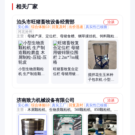
相关厂家
泊头市旺猪畜牧设备经营部
洽谈
安心购
综合体验L0
回复及时
出价迅速
真实性已核验
河北沧州
主营：
母猪产床、定位栏、母猪食槽、铡草揉丝机、饲料颗粒
机、粉碎机、养殖场消毒机、燃油暖风机、电暖风机、不锈钢饲
料搅拌机、冷风机、鱼塘投料机、猪用保温箱、猪用电热板、猪
用塑料漏粪板、小猪保育床、门锁 吊扣 十字管卡、猪用饮水
嘴、二手母猪产床、养殖地磅、畜牧蚊香、牛颈夹、赶猪棒、地
磅防控仪、牛槽子
小型生物质颗粒
旺猪畜牧复合定
机 生产制造颗粒
位栏 母猪用镀锌
搅拌花生玉米种
磨盘 木屑制粒-压
限位围栏
子包衣机 小型多
辊-压轮皮
2.2m*7m规格
功能均匀出料拌
种机 旺猪畜牧
济南致力机械设备有限公司
洽谈
安心购
综合体验L0
真实工厂
回复及时
真实性已核验
主营：
木屑颗粒机、生物质颗粒机、560颗粒机、850颗粒机、颗
粒机配件、颗粒机维修、燃料颗粒生产线、秸秆颗粒机、燃料颗
粒成型设备、秸秆饲料颗粒机、燃料颗粒成型机、木片机、破碎
机、木材粉碎机、高效粉碎机、滚筒烘干机、木屑烘干机、颗粒
冷却机、颗粒包装称、玉米芯颗粒机、稻壳颗粒机、花生壳颗粒