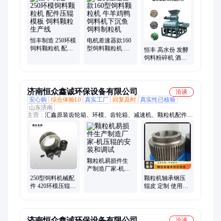
恒丰制造 250环模
电机差速器款160
饲料颗粒机 配件
型饲料颗粒机 牛
恒丰 高水份 发酵
压辊 模板 饲料颗
羊鸡鸭饲料机下
饲料粉碎机 酒糟
粒生产线
沉鱼饲料制粒机
稻壳中药渣超细
磨粉机
济南恒众鑫诚环保设备有限公司
洽谈
安心购
综合体验L0
真实工厂
回复及时
真实性已核验
山东济南
主营：
汇鑫原装齿轮箱、环模、齿轮箱、减速机、颗粒机配件、
颗粒机模具、颗粒机、木屑颗粒机改装、颗粒机维修、国茂减速
机、二手颗粒机、宇龙颗粒机、560颗粒机、粉碎机、汇鑫减速
机、颗粒机压辊、制粒机、2手颗粒机、850颗粒机、燃料颗粒
机、颗粒成型设备、压辊皮、减速机维修、560模具现货、压轮
总成
颗粒机易损件生
产制造厂家-机压
辊的安装和调试
250型饲料机械配
颗粒机轴承钢压
件 420环模压辊制
辊皮 定制 使用寿
造 正昌颗粒机配
命长 常规 新/老款
件
制粒机
济南恒众鑫诚环保设备有限公司
洽谈