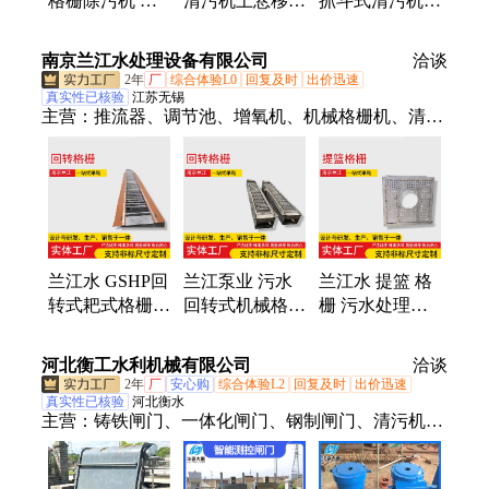
格栅除污机 悬
清污机上悬移动
抓斗式清污机
挂移动式抓斗清
式渠道抓斗不锈
渠道式格栅清污
污机 运星水利
钢除污机
设备
南京兰江水处理设备有限公司
洽谈
2年
厂
综合体验L0
回复及时
出价迅速
真实性已核验
江苏无锡
主营：
推流器、调节池、增氧机、机械格栅机、清洗
格栅机、细格栅除污机、不锈钢格栅机、搅拌机、推
进器、搅拌器、废水处理、预制泵站、搅拌设备、刮
吸泥机、浓缩排泥机、潜水轴流泵、污泥回流泵、离
心曝气机、喷泉曝气机、行车吸泥机、周边吸泥机、
废水稠厚器、皮带输送机、太阳能喷泉、射流曝气机
兰江水 GSHP回
兰江泵业 污水
兰江水 提篮 格
转式耙式格栅机
回转式机械格栅
栅 污水处理设
水电站抓斗清污
雨水抓斗式格栅
备 液压格栅除
机 齿耙式 机械
机 牵引式清污
污机 移动抓斗
河北衡工水利机械有限公司
洽谈
格栅
机
式清污机
2年
厂
安心购
综合体验L2
回复及时
出价迅速
真实性已核验
河北衡水
主营：
铸铁闸门、一体化闸门、钢制闸门、清污机、
钢坝闸门、测控一体化闸门