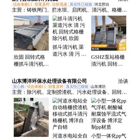
高
综合体验L1
回复及时
出价迅速
真实性已核验
河北邢台
主营：
铸铁闸门、拦水坝、启闭机、清污机、格栅除
污机、除污机、液压钢坝、景观钢坝、闸门、钢坝闸
门、卷扬启闭机、螺杆启闭机、圆闸门、铸铁拍门、
玻璃钢拍门、钢制拍门、液压合页坝、水库闸门、翻
板闸门、拦水闸门、渠道闸门、手动启闭机、手电两
抓斗清污机 渠
用启闭机
道污水 清 污 机
欣固 回转式格
GSHZ泵站格栅
回转式格栅除污
栅抓斗清污机
清污机 回转式
机 欣固
污水处理 分离
除污机施工 细
效果高
格栅齿耙抓斗
山东博洋环保水处理设备有限公司
洽谈
欣固
安心购
综合体验L1
回复及时
真实性已核验
山东潍坊
主营：
除污机、定制捞渣机、污水处理设备、回转机
械格栅、废水处理设备
河道水电站全自
小型一体化pp气