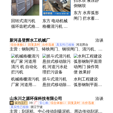
东方 水库弧形
闸门 拦水蓄挡
回转式清污机
东方 电动机械
水坝 液压卧倒
循环齿耙式格栅
格栅清污机 不
钢坝
除污机 不锈钢
锈钢河道水库格
拦污栅 东方
栅式排污机
新河县登辉水工机械厂
洽谈
综合体验L1
回复及时
出价迅速
真实性已核验
河北邢台
主营：
钢制闸门、铸铁闸门、钢坝闸门、清污机、螺
杆启闭机、卷扬启闭机、拍门
机械格栅清污机
抓斗式清污机
水利工程建设
厂家 河道用清
悬挂式移动除污
弧形钢制平面滑
污 机 自动化拦
机 河道污水处
动闸门 操作简
污机
理拦污设备
便 效果好
山东川之源环保科技有限公司
洽谈
3年
厂
安心购
综合体验L1
回复及时
出价迅速
真实性已核验
浙江宁波
主营：
刮泥机、中心传动刮吸泥机、周边传动刮泥