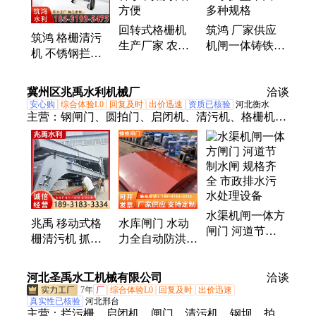
回转式格栅机
筑鸿 厂家供应
筑鸿 格栅清污
生产厂家 农村
机闸一体铸铁方
机 不锈钢拦污
生活污水处理设
闸门 双向止水
栅 河道除污设
备 拦污栅 操作
拱型平面 多种
备 固液分离 支
冀州区兆禹水利机械厂
方便
规格
洽谈
持定制
安心购
综合体验L0
回复及时
出价迅速
资质已核验
河北衡水
主营：
钢闸门、圆拍门、启闭机、清污机、格栅机、
水闸门、卷扬机、拉闸门、除污机、止水带、圆闸
门、拦污栅、启闭器、拍门阀、铸铁闸门、钢制闸
门、螺杆启闭机、卷扬启闭机、拍门、钢坝、闸门
水渠机闸一体方
兆禹 移动式格
水库闸门 水动
闸门 河道节制
栅清污机 抓斗
力全自动防洪闸
水闸 规格齐全
除污机 防护效
手电两用启闭机
市政排水污水处
果好
河道 水库用 兆
河北圣禹水工机械有限公司
理设备
洽谈
禹
7年
厂
综合体验L0
回复及时
出价迅速
真实性已核验
河北邢台
主营：
拦污栅、启闭机、闸门、清污机、钢坝、拍