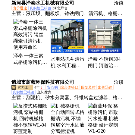
新河县泽泰水工机械有限公司
洽谈
发从优
出价迅速
真实性已核验
河北邢台
主营：
液压坝、翻板坝、铸铁闸门、清污机、格栅除
污机、钢制机闸、止水闸门、液压钢坝、翻板闸门、
渠道闸门、定轮钢闸门、不锈钢机闸、液压合页坝、
液压升降坝、不锈钢堰门、底轴钢坝闸门、铸铁镶铜
闸门、农田灌溉闸门、不锈钢插板闸门、水库不锈钢
闸门、化工专用钢闸门
泽泰 一体三索
水电站抓斗清污
泽泰 不锈钢304
式格栅除污机
机 水利工程污
闸门 河道治理
高效清污 钢丝
水处理 反捞式
专用设备 耐腐
绳牵引清污机
格栅设计 泵站
蚀强
诸城市蔚蓝环保科技有限公司
使用寿命长
洽谈
拦污设备
4年
厂
安心购
综合体验L1
回复及时
出价迅速
真实性已核验
山东潍坊
主营：
刮泥机、砂水分离器、纤维转盘过滤器、格栅
机、细格栅型号、内进流网版格栅清污机、机械格
栅、回转式格栅清污机、回转格栅机、钢丝绳格栅除
污机、反捞式格栅除污机、内进流网版细格栅、吸泥
机、反冲洗微滤机、旋流沉沙器、转鼓精密过滤器、
周边传动刮泥机材质、行车式刮吸泥机、桥式吸砂