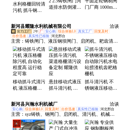
2 2.5铸铁闸门河
平面定轮钢制闸
水利格栅回转清
道排水防倒灌
门厂商 1000mm
污机 抓斗钢丝
水流阻力小 耐
小型水利工程配
绳牵引除污机
冲击耐磨损 可
套用 维护简单
皮带输送机 运
新河县耀隆水利机械有限公司
定制 运腾z
运腾X
洽谈
腾z002
2年
厂
安心购
综合体验L0
真实工厂
回复及时
出价迅速
真实性已核验
河北邢台
主营：
铸铁闸门、液压钢坝闸门、启闭机、耙齿清污
机、不锈钢闸门
移动抓斗式清污
悬挂移动式液压
抓斗清污机 不
机 液压格栅除
抓斗清污机 渠
锈钢液压移动自
污机 自动化程
道格栅清污设备
动除污机水电站
度高 运行稳定
定制 耀隆供应
捞渣机齿耙格栅
新河县兴瀚水利机械厂
洽谈
可靠
机
安心购
综合体验L0
回复及时
出价迅速
真实性已核验
河北邢台
主营：
syz铸铁、钢闸门、启闭机、清污机、机械格
栅、机闸一体、钢板闸门、铸铁拍门、渠道闸门、复
合闸门、电动装置、闸门可靠、手动螺杆、不锈钢拍