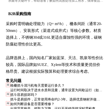
杀菌等关键环节，帮助读者了解如何高效处理加工用水，保障食品安
全。
B2B采购指南
采购时需明确处理能力（Q= m³/h）、栅条间距（通常20-
50mm）、安装形式（渠道式或井式）等核心参数。材质
选择上，不锈钢304或316L更适合腐蚀性强的环境，碳钢
防腐处理性价比更高。

品牌选择上，国内知名厂家如蓝深、天洁、凯泉等性价比
较高，国际品牌如SUEZ、Xylem等技术和质量更优但价
格昂贵。建议根据实际预算和处理要求综合考虑。
常见问题
问
格栅抓斗清污机每天需要运行多久？
运行时间取决于进水水质和流量，通常设置为间歇运行（如运
问
抓斗容易损坏吗？
行5分钟停15分钟），或根据液位差自动控制。水质较差时可
抓斗是易损件，正常使用寿命约2-3年。选择优质钢材并做耐
适当增加运行频率。
问
如何判断设备是否需要维修？
磨处理的抓斗可延长使用寿命。日常应避免抓取过大或过硬的
出现异常噪音、抓取力下降、运行不平稳等情况时需检查。建