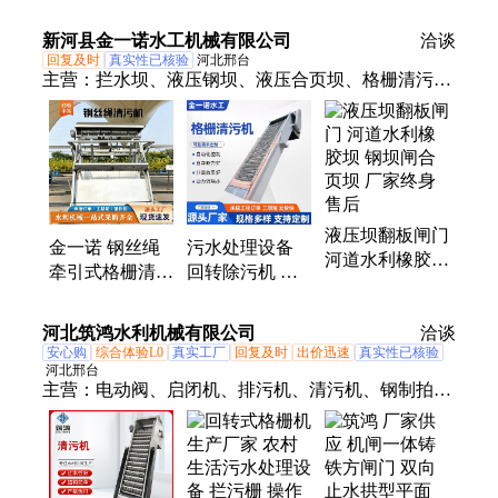
道用 厂家现货
命长久 稳定性
可定制
能卓越 厂家定
新河县金一诺水工机械有限公司
洽谈
制
回复及时
真实性已核验
河北邢台
主营：
拦水坝、液压钢坝、液压合页坝、格栅清污
机、抓斗清污机、回转式清污机、液压翻板闸门
液压坝翻板闸门
金一诺 钢丝绳
污水处理设备
河道水利橡胶坝
牵引式格栅清污
回转除污机 高
钢坝闸合页坝
机 抓斗式清污
效清污 规格齐
厂家终身售后
深50米 可定制
全 清污机厂家
河北筑鸿水利机械有限公司
洽谈
安心购
综合体验L0
真实工厂
回复及时
出价迅速
真实性已核验
河北邢台
主营：
电动阀、启闭机、排污机、清污机、钢制拍
门、铸铁闸门、污水管道、自动闸门、液压钢坝、玻
璃钢闸门、单向止水闸、复合材料拍门、一体钢制闸
门、暗杆式钢制闸门、耐腐蚀钢制闸门、水利工程景
观坝