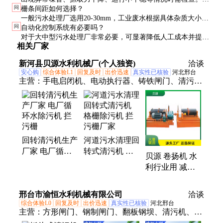
物体。
问
栅条间距如何选择？
议每季度做一次全面检查，包括链条张紧度、电机电流、控制
一般污水处理厂选用20-30mm，工业废水根据具体杂质大小选
系统等。
问
自动化控制系统有必要吗？
择。间距越小拦截效果越好，但水头损失会增大，需综合考
对于大中型污水处理厂非常必要，可显著降低人工成本并提高
虑。
相关厂家
运行稳定性。小型站点可根据预算选择手动或半自动控制。
新河县贝源水利机械厂(个人独资)
洽谈
安心购
综合体验L1
回复及时
出价迅速
真实性已核验
河北邢台
主营：
手电启闭机、电动执行器、铸铁闸门、清污
机、钢制闸门、液压钢坝、卷扬机、液压式翻板门
回转清污机生产
河道污水清理回
厂家 电厂循环
转式清污机 格
贝源 卷扬机 水
水除污机 拦污
栅除污机 拦污
利行业用 减少
栅
栅厂家
整机噪声 手动
液压 河道用
邢台市渝恒水利机械有限公司
洽谈
综合体验L0
回复及时
出价迅速
真实性已核验
河北邢台
主营：
方形闸门、钢制闸门、翻板钢坝、清污机、水