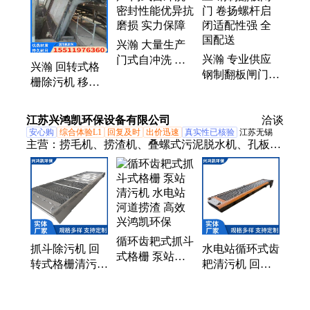
门、玻璃钢拍门
兴瀚 大量生产
兴瀚 专业供应
门式自冲洗 密
兴瀚 回转式格
钢制翻板闸门
封性能优异抗磨
栅除污机 移动
卷扬螺杆启闭适
损 实力保障
抓斗清污机 河
配性强 全国配
道专业
江苏兴鸿凯环保设备有限公司
送
洽谈
安心购
综合体验L1
回复及时
出价迅速
真实性已核验
江苏无锡
主营：
捞毛机、捞渣机、叠螺式污泥脱水机、孔板阶
梯格栅、内进流格栅、耙齿格栅、反捞式格栅、转鼓
格栅、高精密过滤器
循环齿耙式抓斗
抓斗除污机 回
水电站循环式齿
式格栅 泵站清
转式格栅清污机
耙清污机 回转
污机 水电站河
抓斗式 反捞式
式格栅 移动式
道捞渣 高效 兴
兴鸿凯环保
抓斗 兴鸿凯环
鸿凯环保
保