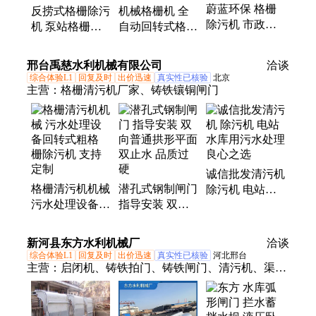
蔚蓝环保 格栅
反捞式格栅除污
机械格栅机 全
机、虹吸式刮泥机、耙齿捞渣机、全桥式刮泥机、滤
除污机 市政污
机 泵站格栅机
自动回转式格栅
布滤池、滚筒微滤机、桁车式刮泥机
水处理 机械格
回转机械格栅不
清污机 不锈钢
栅 设计定制
锈钢WL-04 蔚
屠宰污水固液分
邢台禹慈水利机械有限公司
洽谈
WL-G20
蓝定制
离捞渣机
综合体验L1
回复及时
出价迅速
真实性已核验
北京
主营：
格栅清污机厂家、铸铁镶铜闸门
诚信批发清污机
格栅清污机机械
潜孔式钢制闸门
除污机 电站水
污水处理设备回
指导安装 双向
库用污水处理
转式粗格 栅除
普通拱形平面双
良心之选
污机 支持定制
止水 品质过硬
新河县东方水利机械厂
洽谈
综合体验L1
回复及时
出价迅速
真实性已核验
河北邢台
主营：
启闭机、铸铁拍门、铸铁闸门、清污机、渠道
闸门、水渠闸门、翻板闸门、机械拦污栅、不锈钢闸
门