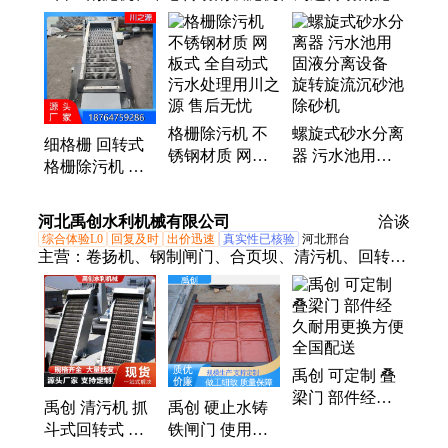
机、机械格栅、格栅除污机、内进流网板式格栅机、
钢丝绳格栅除污机、转鼓式格栅机、阶梯式格栅除污
机、虹吸式刮泥机、桥式吸砂机、行车式刮泥机、全
桥式刮泥机、链条式刮泥机、外进水微滤机、内进水
微滤机、滚筒式微滤机、纤维转盘过滤器、滤布滤
格栅除污机 不
螺旋式砂水分离
池、转鼓精密过滤器、旋流沉沙器
细格栅 回转式
锈钢材质 网板
器 污水池用固
格栅除污机 泵
式 全自动式污
液分离设备 旋
站雨水机械格栅
水处理用川之源
转旋流沉砂池除
设备 阶梯网板
河北禹创水利机械有限公司
售后无忧
砂机
洽谈
格栅清污机
综合体验L0
回复及时
出价迅速
真实性已核验
河北邢台
主营：
卷扬机、钢制闸门、合页坝、清污机、回转式
格栅机、旋转格栅除污机、铸铁闸门、一体闸门、翻
板闸门、限流闸门、闸门启闭机、液压启闭机、液压
升降坝、玻璃钢拍门、污水处理闸门、手电两用启闭
机、不锈钢闸门、叠梁门、自动抓梁、堰门
禹创 可定制 叠
梁门 部件经久
禹创 清污机 抓
禹创 硬止水铸
耐用更换方便
斗式回转式 河
铁闸门 使用寿
全国配送