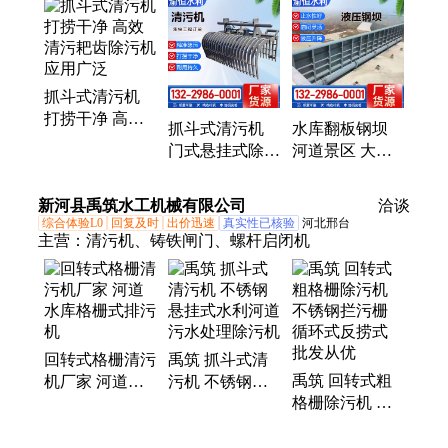
利工程、双止水闸门、景观合页坝、液压升降坝、拱
形平面闸门、液压钢坝闸门、水闸门启闭机、河道铸
铁闸门、铸铁镶铜闸门、液压翻板闸门
抓斗式清污机
打捞干净 高效
抓斗式清污机
水库翻板钢坝
清污耙齿除污机
门式悬挂式除污
河道景区 大跨
应用广泛
机 移动抓斗去
度液压钢坝闸门
污设备
渝恒水利
新河县禹筑水工机械有限公司
洽谈
综合体验L0
回复及时
出价迅速
真实性已核验
河北邢台
主营：
清污机、铸铁闸门、螺杆启闭机
回转式格栅清污
禹筑 抓斗式清
禹筑 回转式粗
机厂家 河道水
污机 不锈钢悬
格栅除污机 不
库格栅式排污机
挂式水利河道污
锈钢拦污栅 循
水处理除污机
环式反捞式 批