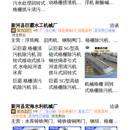
动格栅捞渣机
浮机 耐酸碱耐
污水处理回转式
移动式抓斗清污
腐蚀平流式气浮
格栅抓斗清污机
格栅机 博洋自
设备 博洋定制
网板人工格栅除
产自销
pp材质
污机 拦污栅河
新河县巨霸水工机械厂
洽谈
道养殖
4年
厂
安心购
综合体验L0
回复及时
真实性已核验
河北邢台
主营：
浮筒阀、启闭机、钢制闸门、格栅除污机、复
合材料闸门、污水处理拦污栅
巨霸 格栅清污
巨霸 SG型高链
机械格栅 回转
机除污机 回转
式格栅除污机
式格栅除污机
式移动式抓斗式
钢丝绳牵引式
移动抓斗清污机
水电站河道水库
河道用清污机
支持定制
新河县宏海水利机械厂
抓斗式回转式
洽谈
6年
厂
安心购
综合体验L0
真实工厂
回复及时
出价迅速
真实性已核验
河北邢台
主营：
水库铸铁闸门、铸铁镶铜闸门、钢坝、格栅除
污机、机械格栅、液压坝、门式冲洗系统、堰门、智