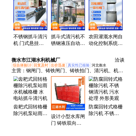
能一体化闸门、拍门、启闭机、平板滤网、钢制闸
门、限流闸门
不锈钢抓斗清污
抓斗式清污机不
农田灌溉水闸自
机 门式悬挂式
锈钢液压自动移
动化控制系统
捞渣除污机 液
动式悬挂河道耙
太阳能供电灌区
压格栅除污设备
齿抓斗除污机格
信息化智能一体
衡水市江湖水利机械厂
洽谈
栅机
化闸门
综合体验L0
回复及时
出价迅速
真实性已核验
河北衡水
主营：
钢闸门、铸铁闸门、铸铁拍门、清污机、机械
格栅、回转式清污机、螺杆启闭机、手动启闭机、手
轮启闭机、卷扬启闭机、不锈钢拍门、液压翻板闸
门、液压启闭机、不锈钢闸门、玻璃钢拍门、拦污
栅、木闸门、木叠梁闸门、木制叠梁闸板、拍门、手
齿耙式回转格栅
防腐回转式格栅
电两用启闭机、HDPE拍门、钢制拍门
除污机泵站雨水
除污机 不锈钢
设计小型水库闸
机械格栅 水电
清污机 污水处
门 铸铁双向平
站抓斗清污机
理 外形美观
板式闸门 渠道