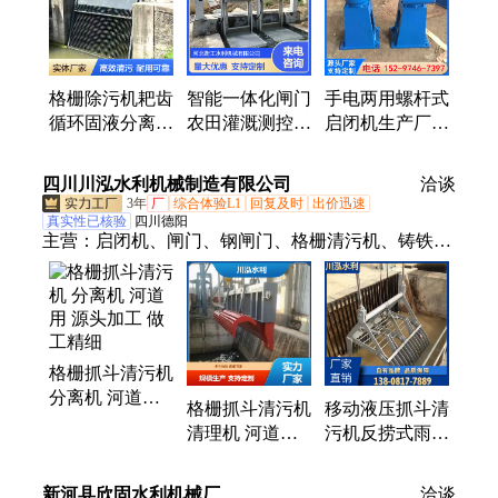
格栅除污机耙齿
智能一体化闸门
手电两用螺杆式
循环固液分离捞
农田灌溉测控门
启闭机生产厂家
渣机 抓斗式牵
远程控制和测量
侧摇启闭设备
引清污机
止水闸 门
华夏大禹
四川川泓水利机械制造有限公司
洽谈
3年
厂
综合体验L1
回复及时
出价迅速
真实性已核验
四川德阳
主营：
启闭机、闸门、钢闸门、格栅清污机、铸铁闸
门、液压钢坝、翻板闸门、螺杆启闭机、卷扬启闭
机、液压启闭机、电装启闭机、不锈钢闸门、拍门、
拦污栅
格栅抓斗清污机
分离机 河道用
格栅抓斗清污机
移动液压抓斗清
源头加工 做工
清理机 河道清
污机反捞式雨水
精细
理 加工厂 经久
格栅回转式除污
耐用
机厂家除污效率
新河县欣固水利机械厂
洽谈