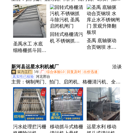
门、铸铁闸门、钢制闸门、卷扬式启闭机
回转式格栅清污
圣禹 底轴驱动
机 不锈钢抓斗
圣禹水工 水底
合页钢坝 水库
除污机 圣禹启
细格栅抓斗回转
止水不锈钢闸门
闭机闸门
式清污机厂家发
景观升降翻板坝
货
新河县运星水利机械厂
洽谈
5年
厂
综合体验L0
回复及时
出价迅速
真实性已核验
河北邢台
主营：
钢制闸门、拍门、启闭机、格栅清污机、全自
动液压挡水板、旋转堰门、铸铁闸门、钢坝、挡水
板、闸门
污水处理拦污栅
移动抓斗式格栅
运星水利 移动