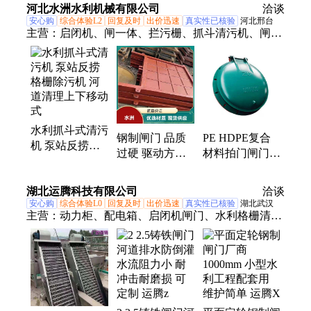
闸门 外形美观
河北水洲水利机械有限公司
洽谈
安心购
综合体验L2
回复及时
出价迅速
真实性已核验
河北邢台
主营：
启闭机、闸一体、拦污栅、抓斗清污机、闸门
钢坝、铸铁闸门、闸门污水、闸门可定制、弧形钢闸
门、不锈钢闸门、钢闸门液压
水利抓斗式清污
钢制闸门 品质
PE HDPE复合
机 泵站反捞格
过硬 驱动方式
材料拍门闸门
栅除污机 河道
手电两用 密封
铸铁玻璃钢不锈
清理上下移动式
性能好 品质保
钢拍门耐酸耐腐
湖北运腾科技有限公司
洽谈
证
安心购
综合体验L0
回复及时
出价迅速
真实性已核验
湖北武汉
主营：
动力柜、配电箱、启闭机闸门、水利格栅清污
机、启闭机手摇、钢制闸门、铸铁闸门、钢制平板闸
门、铸铁平板闸门、圆闸门、方闸门、平板闸门、翻
板钢闸门、不锈钢拦污栅、翻板闸门、一体化泵站、
不锈钢叠螺式污泥浓缩