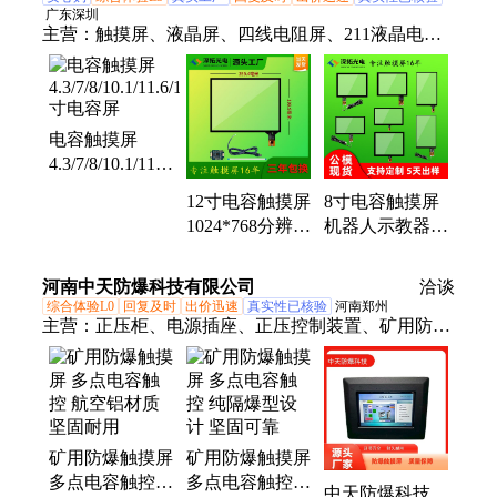
广东深圳
主营：
触摸屏、液晶屏、四线电阻屏、211液晶电容
屏、安卓中控电容屏、驱动控制卡
电容触摸屏
4.3/7/8/10.1/11.6/12.1/13.3/17/18.5/21.5
寸电容屏
12寸电容触摸屏
8寸电容触摸屏
1024*768分辨率
机器人示教器监
电容屏工业医疗
护仪人脸门禁触
STC-GT928-2触
控灵敏嵌入式电
河南中天防爆科技有限公司
洽谈
控屏
容屏
综合体验L0
回复及时
出价迅速
真实性已核验
河南郑州
主营：
正压柜、电源插座、正压控制装置、矿用防爆
触摸屏、防爆正压控制器
矿用防爆触摸屏
矿用防爆触摸屏
多点电容触控
多点电容触控
中天防爆科技