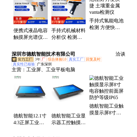
手持式氢能电池
检测 方便快捷
便携式液晶电容
手持式机械材料
土壤重金属
触摸屏光谱仪
分析仪 检测方
vanta检测仪
奥林巴斯vanta
便快捷 便携式
固废元素光谱分
检测仪定制
深圳市德航智能技术有限公司
洽谈
析仪
3年
厂
综合体验L0
真实工厂
回复及时
真实性已核验
广东深圳
主营：
工业屏、工业平板电脑
德航智能工业触
摸显示屏8寸电
德航智能12.1寸
德航智能工业显
容触控前面屏防
4:3正屏工业触
示器工控触摸屏
护等级IP65
控电容液晶显示
10点电容触控前
屏
面板IP65可定制