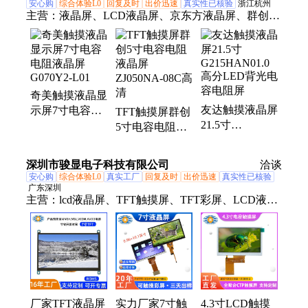
安心购
综合体验L0
回复及时
出价迅速
真实性已核验
浙江杭州
主营：
液晶屏、LCD液晶屏、京东方液晶屏、群创液
晶屏、友达液晶屏、京瓷液晶屏、天马液晶屏、龙腾
液晶屏、工业液晶屏、液晶显示屏、高亮液晶屏、电
阻触摸屏、电容触摸屏、宽温液晶屏、触摸屏、工控
液晶屏、医疗液晶屏、国产液晶屏、长条液晶屏、
奇美触摸液晶显
TFT液晶屏、液晶屏幕、液晶屏代理、液晶模块、液
友达触摸液晶屏
示屏7寸电容电
TFT触摸屏群创
晶面板、液晶模组
21.5寸
阻液晶屏
5寸电容电阻液
G215HAN01.0
G070Y2-L01
晶屏ZJ050NA-
高分LED背光电
08C高清
深圳市骏显电子科技有限公司
洽谈
容电阻屏
安心购
综合体验L0
真实工厂
回复及时
出价迅速
真实性已核验
广东深圳
主营：
lcd液晶屏、TFT触摸屏、TFT彩屏、LCD液晶
显示屏、屏幕、TFT液晶屏、定制液晶屏、LCD液晶
显示、工业OLED、液晶模块
厂家TFT液晶屏
实力厂家7寸触
4.3寸LCD触摸