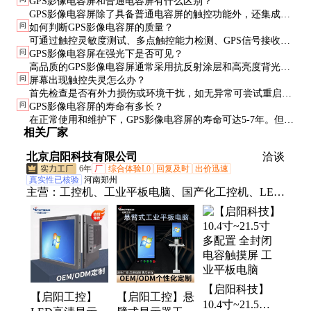
GPS影像电容屏和普通电容屏有什么区别？
GPS影像电容屏除了具备普通电容屏的触控功能外，还集成了
问
如何判断GPS影像电容屏的质量？
GPS模块，能够实现精确定位和导航功能。其抗干扰能力和耐
可通过触控灵敏度测试、多点触控能力检测、GPS信号接收稳
用性也优于普通电容屏。
问
GPS影像电容屏在强光下是否可见？
定性评估以及耐用性测试来判断屏幕质量。建议索取样品进行
高品质的GPS影像电容屏通常采用抗反射涂层和高亮度背光设
实际测试。
问
屏幕出现触控失灵怎么办？
计，即使在强光下也能保持较好的可视性。但极端条件下仍可
首先检查是否有外力损伤或环境干扰，如无异常可尝试重启设
能受到影响。
问
GPS影像电容屏的寿命有多长？
备或更新驱动程序。若问题依旧，建议联系厂家进行维修或更
在正常使用和维护下，GPS影像电容屏的寿命可达5-7年。但具
换。
相关厂家
体寿命还取决于使用环境和频率，极端条件下可能缩短。
北京启阳科技有限公司
洽谈
6年
厂
综合体验L0
回复及时
出价迅速
真实性已核验
河南郑州
主营：
工控机、工业平板电脑、国产化工控机、LED
高清显示屏、工控一体机、工业显示器、车载工业电
脑、ARM工控一体机、4U工控机
【启阳科技】
【启阳工控】
【启阳工控】悬
10.4寸~21.5寸