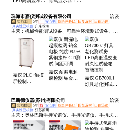
LED高清显示屏
臂式显示器工业
多配置 全封闭
无风扇工业平板
控制一体机电容
电容触摸屏 工
电脑 电容电阻
阻触摸屏
珠海市嘉仪测试设备有限公司
业平板电脑
洽谈
触摸
5年
厂
安心购
综合体验L1
回复及时
出价迅速
真实性已核验
广东珠海
主营：
机械性能测试设备、可靠性环境测试设备、家
电用器检测设备、触摸屏、国家电网检测设备、防水
防尘检测设备、非标定制设备
嘉仪 耐漏电起
嘉仪 PLC+触摸
嘉仪 GB7000.1
痕检测 铂金电
屏控制
灯具老化测试房
极 纯度99.9%
GB/T3667电容
LED高低温交变
紫铜接杆 CTI测
耐久性测试台
耐久性试验箱
试 间距可调
巴斯德仪器(苏州)有限公司
洽谈
JAY-5287X
智能控制
5年
档
安心购
综合体验L1
回复及时
出价迅速
真实性已核验
江苏苏州
主营：
奥林巴斯手持光谱仪、手持光谱仪、手持式光
谱仪、三丰影像仪、合金分析仪、三丰轮廓仪、三丰
圆度仪、三丰卡尺