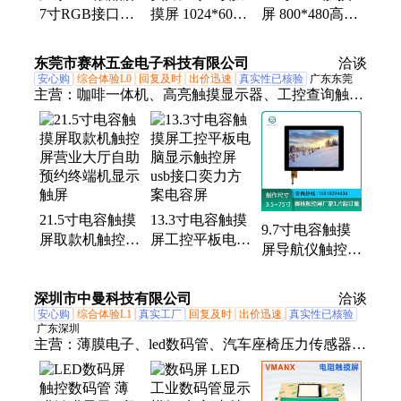
7寸RGB接口
摸屏 1024*600
屏 800*480高清
1024*600IPS彩
显示屏MIPI接
显示屏带CTP电
屏电容触摸屏
口全视角工控电
容触控工业品质
东莞市赛林五金电子科技有限公司
洽谈
容液晶屏
现货
安心购
综合体验L0
回复及时
出价迅速
真实性已核验
广东东莞
主营：
咖啡一体机、高亮触摸显示器、工控查询触控
面板、工业触摸屏、电容触摸屏、10点触控屏幕、
21.5寸电容触摸屏、电容触控屏、工业级电容触摸
屏、电容触摸屏工控一体机、窄边电容触摸屏、数控
机床触控屏、自助售货机触控屏、17寸电容触摸屏、
12.5寸电容触摸屏、36.6寸电容触摸屏、全贴合窄边
21.5寸电容触摸
13.3寸电容触摸
框触摸显示、安卓系统触摸一体机、工业触控一体
9.7寸电容触摸
屏取款机触控屏
屏工控平板电脑
机、10.1寸触摸一体机、触摸显示器、18.5寸触摸显
屏导航仪触控屏
营业大厅自助预
显示触控屏usb
示器、嵌入式工控一体机
嵌入式工控一体
约终端机显示触
接口奕力方案电
机高清显示电容
深圳市中曼科技有限公司
屏
容屏
洽谈
屏
安心购
综合体验L1
真实工厂
回复及时
出价迅速
真实性已核验
广东深圳
主营：
薄膜电子、led数码管、汽车座椅压力传感器、
led数码屏、电容薄膜开关、触摸数码屏、IMD触摸面
板、LED数码显示模组、薄膜传感器、彩色触摸膜