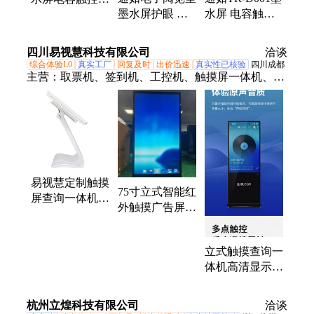
墨水屏护眼 广
水屏 电容触控
声书播放稳定
泛应用电容触控
E-ink电子屏 带
Regal刷新
四川易视慧科技有限公司
洽谈
综合体验L0
真实工厂
回复及时
出价迅速
真实性已核验
四川成都
主营：
取票机、签到机、工控机、触摸屏一体机、液
晶屏、发布屏、电子广告屏、电子屏、滑轨屏、拼接
屏、联动屏、分诊屏、led显示屏、门牌屏、画框屏、
广告机、触摸显示器、海报机、排队机、教学会议一
体机、自助机、触控一体机、查询机、自助终端机
易视慧定制触摸
75寸立式智能红
屏查询一体机
外触摸广告屏
电容触摸一体机
电容一体机安卓
YX430WA
系统多媒体播放
立式触摸查询一
体机高清显示屏
分屏多点触控
杭州立煌科技有限公司
洽谈