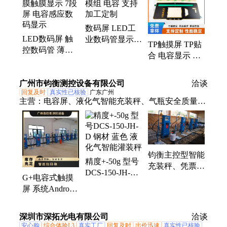
片、儿童座椅压力传感器、柔性薄膜触控面板、薄膜
开关面板、触摸数码管、触摸薄膜开关、透明触摸开
数码屏 LED工
关、薄膜电极片、空调触摸数码管、家电触摸数码
LED数码屏 触
业数码管显示模
管、薄膜开关、数码管、传感器
TP触摸屏 TP贴
控数码管 薄膜
组 电容 支持加
合 电容显示 触
触膜显示 7段屏
工定制
控面板模组 家
电容感应数码显
电用
广州市钧衡测控设备有限公司
示
洽谈
回复及时
真实性已核验
广东广州
主营：
电容屏、液化气智能充装秤、气瓶安全质量追
溯监管系统
钧衡主控型智能
精度+-50g 型号
充装秤、凭票充
DCS-150-JH-D
装型电子秤、防
G+电容式触摸
钢材 蓝色 液化
作弊型灌装秤
屏 系统Android
气智能灌装秤
5.1 尺寸
517*418102mm
深圳市深拓光电有限公司
洽谈
智能扫码称
安心购
综合体验L3
真实工厂
回复及时
出价迅速
真实性已核验