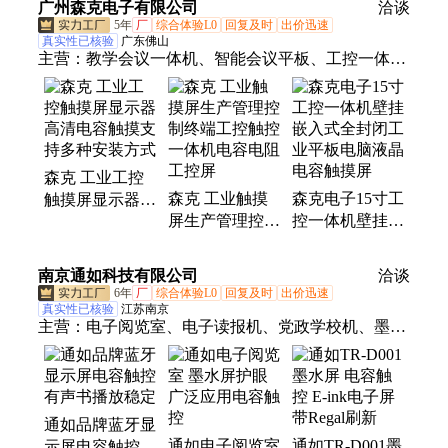
广州森克电子有限公司
洽谈
5年
厂
综合体验L0
回复及时
出价迅速
真实性已核验
广东佛山
主营：
教学会议一体机、智能会议平板、工控一体
机、LED全彩屏、触摸显示屏、液晶拼接屏、直播
屏、LED拼接屏、壁挂广告机、液晶广告机、户外广
告机、纳米智慧黑板、人脸识别测温一体机、排队叫
号机、自助借还书机、触控一体机、自助终端机、触
森克 工业工控
摸查询一体机、会议一体机、工业触控一体机、智能
森克 工业触摸
森克电子15寸工
触摸屏显示器高
书柜、测温机器人、触摸一体机
屏生产管理控制
控一体机壁挂嵌
清电容触摸支持
终端工控触控一
入式全封闭工业
多种安装方式
体机电容电阻工
平板电脑液晶电
南京通如科技有限公司
洽谈
控屏
容触摸屏
6年
厂
综合体验L0
回复及时
出价迅速
真实性已核验
江苏南京
主营：
电子阅览室、电子读报机、党政学校机、墨水
屏、pdf电子图书馆、学习外语工具、教学资源库系
统、学校教学一体机、数字图书馆系统、数字图书借
阅机
通如品牌蓝牙显
通如电子阅览室
通如TR-D001墨
示屏电容触控有