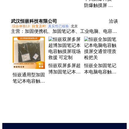
航空铝材质 坚
纯隔爆型设计
防爆触摸屏 多
固耐用
坚固可靠
点电容触控 航
空铝材质面板
武汉恒嵌科技有限公司
洽谈
综合体验L0
回复及时
真实性已核验
北京
主营：
加固便携机、加固笔记本、工业电脑、电容
屏、无人机地面站、应急通讯指挥终端、4U上架服务
器
恒嵌双屏多屏超
恒嵌全加固笔记
博加固笔记本电
本电脑电容触摸
恒嵌通用型加固
容触摸屏现场救
屏交通管理质检
笔记本电容触摸
援 可定制
把关
屏通信保障原厂
品质