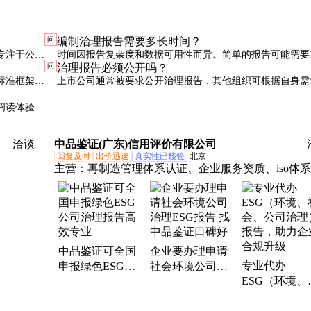
问
编制治理报告需要多长时间？
专注于公司
时间因报告复杂度和数据可用性而异。简单的报告可能需要1
问
治理报告必须公开吗？
报告的一部
月，复杂的综合报告可能需要3-6个月。建议提前规划，留
标准框架等
上市公司通常被要求公开治理报告，其他组织可根据自身需
的时间进行数据收集和审核。
报告作为对
定。但越来越多的组织选择主动公开，以提升透明度和公信
阅读体验，
保护问题。
洽谈
中品鉴证(广东)信用评价有限公司
回复及时
出价迅速
真实性已核验
北京
主营：
再制造管理体系认证、企业服务资质、iso体
证、ESG公司治理报告、服务认证、3A信用证书
中品鉴证可全国
企业要办理申请
专业代办
申报绿色ESG公
社会环境公司治
ESG（环境、
司治理报告高效
理ESG报告 找中
会、公司治理
专业
品鉴证口碑好