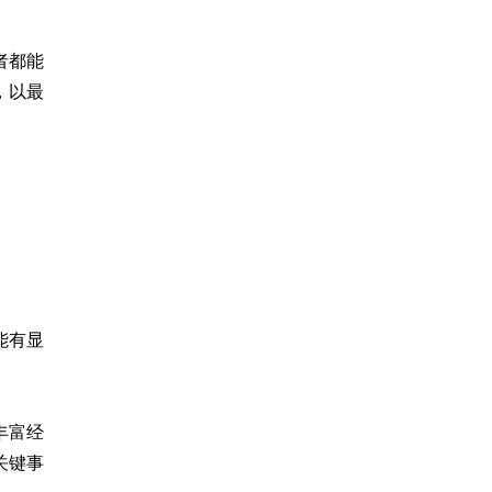
者都能
，以最
能有显
丰富经
关键事