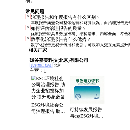
项。
常见问题
问
治理报告和年度报告有什么区别？
年度报告涵盖公司整体运营和财务状况，而治理报告更
问
如何评估治理报告的质量？
的治理结构、风险管理和合规性。治理报告通常是年度
优质报告应具备数据准确、结构清晰、内容全面、符合
问
数字化治理报告有什么优势？
分，但也可能作为独立文件发布。
特点。可以请第三方机构进行评审，或参考同行业优秀
数字化报告更易于传播和更新，可以加入交互元素提升
相关厂家
标。
也便于数据分析和长期存档。但需注意网络安全和隐私
碳谷嘉美科技(北京)有限公司
真实性已核验
北京
主营：
[]
ESG环境社会公
可持续发展报告
司治理报告 助力
与esgESG环境、
企业招投标加分
社会、公司治理
提升形象必备
报告区别