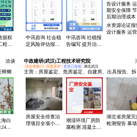
定、全
社会稳定风险评估报告、节能验收报告、行业研究报
告、产业研究报告、安全评估、水土保持方案
水资源论证报
设计服务 运
数据权
中讯咨询 社会稳
中讯咨询 社稳报
安全保障 节
工程鉴
定风险评估报告
告编写 提升治理
期治理成本
诊断-
提升治理效能 长
效能 差异化应对
避险刚
效稳评机制
策略
洽谈
中政建研(武汉)工程技术研究院
综合体验L0
回复及时
资质已核验
湖北武汉
灭蟑螂
主营：
房屋鉴定、危房鉴定、自建房、出具报告、拆
重建、承载力检测、加层鉴定、厂房鉴定、养老院、
店宾馆、幼儿园、学校
房屋安全排查治
湖北省房屋完
上海白
潮湿环境厂房防
理项目全项小学
检测报告 幕
24小
腐检测 混凝土氯
校区鉴定出具报
全性排查鉴定
务免费
离子含量+钢材
告