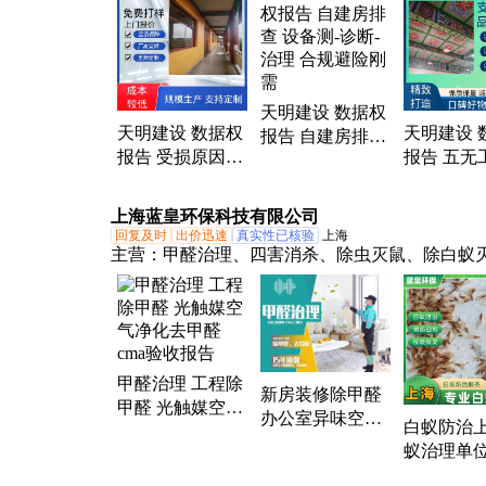
定、地基基础检测、绿色检测工法、施工周边鉴
生命周期管理
天明建设 数据权
天明建设 数据权
天明建设 
报告 自建房排查
报告 受损原因鉴
报告 五无
设备测-诊断-治
定 设备测-诊断-
定 设备测-
理 合规避险刚需
治理 合规避险刚
治理 合规
上海蓝皇环保科技有限公司
需
需
回复及时
出价迅速
真实性已核验
上海
主营：
甲醛治理、四害消杀、除虫灭鼠、除白蚁
甲醛治理 工程除
新房装修除甲醛
甲醛 光触媒空气
办公室异味空气
白蚁防治
净化去甲醛 cma
治理 上海消杀公
蚁治理单位
验收报告
司 CMA检测报
时上门服