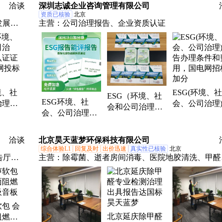
报告，助力企
洽谈
深圳志诚企业咨询管理有限公司
合规升级
资质已核验
北京
发展报
主营：
公司治理报告、企业资质认证
v审
I验厂、
境、社
ESG(环境、社
ESG（环境、社
ESG环境、社
治理）
会、公司治理
会和公司治理）
会、公司治理报
证书申
告办理条件和
报告代写服务，
告办理条件，电
标必备
用，国电网招
三天快速出证
力网站投标加分
加分
洽谈
北京昊天蓝梦环保科技有限公司
必备
综合体验L1
回复及时
出价迅速
真实性已核验
北京
告厅空
主营：
除霉菌、逝者房间消毒、医院地胶清洗、甲醛
纤维吸
理、pvc打蜡、机房保洁、空调清洗、地板打蜡、二
深度清洁消毒、瓷砖美缝、实验室保洁、高温消毒、
房除甲醛、水磨石翻新、布艺沙发清洗、大理石结晶
清洗地毯、地胶打蜡、清洗床垫、开荒保洁、地面清
包 会
北京延庆除甲醛
阻燃环
洗、麻石清洗、大理石翻新、别墅保洁、专业除胶