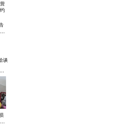
告
营期
约后
洽谈
除
酒
损
墙安