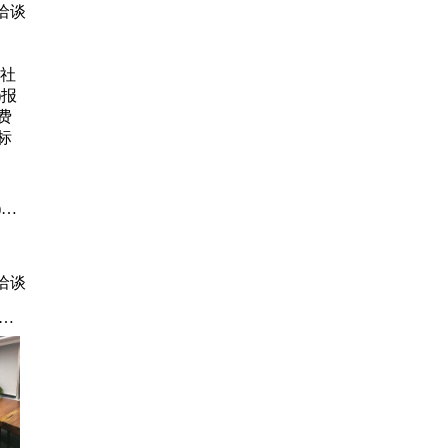
业
洽谈
)报
费
标
洽谈
治
手房
新
、