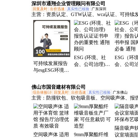
深圳市通翔企业管理顾问有限公司
回复及时
出价迅速
真实性已核验
广东深圳
主营：
资质认定、GTW认证、wca认证、可持续
告辅导、ISO体系认证、AEO认证、gmp认证、gs
核、验厂自有渠道、GMP认证、BSCI认证、BSC
碳资产
ESG (环境、社
ESG（环
可持续发展报告
会、公司治理)
会、公司
与esgESG环境、
报告认证证书申
报告认证
社会、公司治理
办的重要性 通翔
报 国网投
报告区别 通翔顾
顾问
通翔
佛山市国音建材有限公司
问
综合体验L0
回复及时
出价迅速
真实性已核验
广东佛山
主营：
防撞软包、软包吸音板、空间吸声体、报
间吸声体厂家、陶铝吸音板、木质吸音板、聚酯
音板、隔音板
隔音吸声软
空间吸声体 适用
9mm厚聚酯纤维
议室墙面