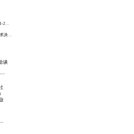
-2个
出足够
求决
力。
洽谈
系认
社
）