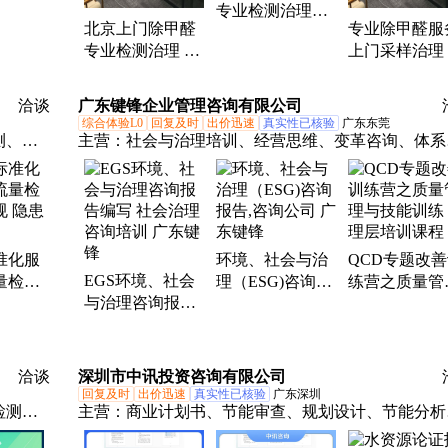
专业检测治理出
音板
北京上门除甲醛
专业除甲醛服
具报告达国标 昊
专业检测治理 服
上门采样治理
天蓝梦
务家庭工装 出具
测报告 质保
检测报告
洽谈
广东键锋企业管理咨询有限公司
综合体验L0
回复及时
出价迅速
真实性已核验
广东东莞
测、喷
主营：
社会与治理培训、经营思维、变革咨询、体系
维修、
证服务
喷淋
测、管
网检测
准化服
环境、社会与治
QCD专题改
检测、
EGS环境、社会
量检测
理（ESG)咨询报
练营之质量管
与治理咨询报告
隐患排
告,咨询公司 广东
与技能训练 
编写 社会治理咨
键锋
层培训课程
询培训 广东键锋
洽谈
深圳市中讯投资咨询有限公司
回复及时
出价迅速
真实性已核验
广东深圳
检测、
主营：
商业计划书、节能审查、规划设计、节能分析
水灾鉴
告、节能自查报告、可行性研究报告、节能评估报告