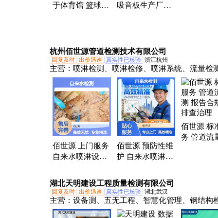
于体育馆 篮球馆
吸音板生产厂家
保布艺吸
报告厅治理优质
可任意裁切 可造
有效吸音
型
杭州佰世源管道检测技术有限公司
回复及时
出价迅速
真实性已核验
浙江杭州
主营：
喷淋检测、喷淋检修、喷淋系统、流量检
淋保养、泄漏检测、管道检测、喷淋管道、检测
自来水喷淋、检测机器人、喷淋头更换、写字楼
检、管道焊缝检测、管道缺陷检测、管线定位检
道腐蚀检测、管网健康检测、管道壁厚检测、管
佰世源 标
服务、喷淋配件更换、地下管线探测、管道疏通
务 管道流
小区喷淋巡检、喷淋巡检服务
佰世源 上门服务
佰世源 预防性维
报告合规 
自来水喷淋设备
护 自来水喷淋设
查治理
检修 报告合规 隐
备检修 报告合规
患排查治理
隐患排查治理
湖北天明建设工程质量检测有限公司
回复及时
出价迅速
真实性已核验
湖北武汉
主营：
设备测、五无工程、智慧化管理、钢结构
灾害性鉴定、自建房排查、工商年审鉴定、房屋