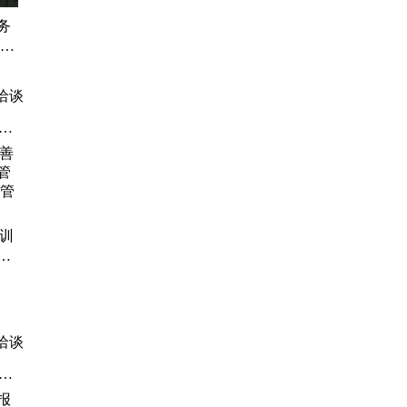
务
 检
十年
洽谈
认
善训
理
管理
洽谈
报
、