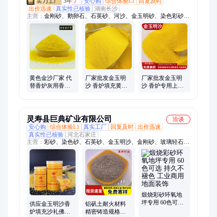
3年
厂
安心购
综合体验L1
回复及时
出价迅速
真实性已核验
湖南长沙
主营：
金刚砂、鹅卵石、石英砂、河沙、金玉明砂、染色彩砂、
彩砂、水洗砂、烧结彩砂网红砂、造景砂、雪景砂
黄色金沙厂家 代
厂家批发金玉明
厂家批发金玉明
替香炉灰用香炉
沙 香炉填充黄金
沙 香炉专用上香
砂 上香供奉填充
沙礼佛供奉专用
祈福礼佛供奉插
金玉明砂 香炉沙
上香插香金刚明
香金刚明砂埋香
砂
沙子
灵寿县巨典矿业有限公司
洽谈
安心购
综合体验L1
真实工厂
回复及时
出价迅速
真实性已核验
河北石家庄
主营：
彩砂、染色砂、石英砂、金玉明沙、金刚砂、玻璃轻石、
空心玻璃微珠、蛭石、玻璃微珠
煅烧彩砂环氧地
坪专用 60色可选
供应金玉明沙香
铝矾土耐火材料
持久不褪色 工业
炉填充沙礼佛供
精密铸造规格全