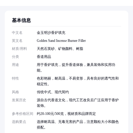
基本信息
中文名
金玉明沙香炉填充
英文名
Golden Sand Incense Burner Filler
材质/用料
天然石英砂、矿物颜料、树脂
分类
香道用品
用途
用于香炉填充，提升香道体验，兼具装饰和实用功
能。
特性
色彩艳丽，耐高温，不易变形，具有良好的透气性和
稳定性。
风格
传统中式、现代简约
发展历史
源自古代香道文化，现代工艺改良后广泛应用于香炉
装饰。
参考价格区间
约20-100元/500克，视材质和品牌而定
选购要点
选择耐高温、无毒无害的产品，注意颗粒大小和颜色
搭配。