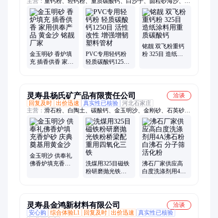
主营：
重钙粉、轻钙粉、重质碳酸钙、白沙子、圆粒砂海沙、轻
质碳酸钙、钙基膨润土、钠基膨润土、碳酸钙、超细氢氧化钙、
生石灰粉、猫砂矿砂、报纸纤维、脱硫石灰石粉、石英砂、天然
水洗石、卵石砾石、水磨石、白色黑色鹅卵石、天然鹅卵石、天
然彩砂、染色彩砂、高岭土、五彩石、贝壳颗粒
铭靓 双飞粉重钙
金玉明砂 香炉填
PVC专用轻钙粉
粉 325目 造纸涂
充 插香供香 家用
轻质碳酸钙1250
料用重质碳酸钙
供奉产品 黄金沙
目 活性改性 增强
铭靓厂家
增韧 塑料管材
灵寿县杨氏矿产品有限责任公司
洽谈
回复及时
出价迅速
真实性已核验
河北石家庄
主营：
滑石粉、白陶土、碳酸钙、金玉明沙、金刚砂、石英砂、
白云石砂、耐火材料、地坪材料、彩色地坪料、高尔夫球场、耐
磨地坪硬化剂
金玉明沙 供奉礼
佛香炉填充香炉
洗煤用325目磁铁
沸石厂家供应高
砂 庆典奠基用黄
粉研磨抛光铁粉
白度洗涤剂用4A
金沙
桥梁配重用四氧
沸石粉 白沸石 分
化三铁
子筛活化粉
灵寿县金鸿新材料有限公司
洽谈
安心购
综合体验L1
回复及时
出价迅速
真实性已核验