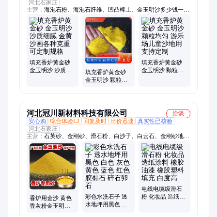
河北石家庄
主营：
海泡石粉、海泡石纤维、凹凸棒土、金玉明沙多少钱一
吨、远红外陶瓷粉、珍珠岩、铝矾土粉、红土黄土粉、白黄色粘
土粉、空心玻璃微珠、熟石灰、氧化钙、铁粉铁砂、S95矿粉、
粘土球、氧化铁颜料、轻质碳酸钙、硅藻土、白炭黑、膨润土、
火山石粉、伊利石粉、叶蜡石粉
填充香炉黄金砂
填充香炉黄金砂
金玉明沙 沙质细
金玉明沙 颗粒均
填充香炉黄金砂
腻 金黄沙画各种
匀 游乐场儿童沙
金玉明沙 颗粒均
克重 可定制规格
地用 支持定制
匀 游乐场儿童沙
地用 可定制规格
河北冠川新材料科技有限公司
洽谈
安心购
综合体验L2
回复及时
出价迅速
真实性已核验
河北石家庄
主营：
石英砂、金刚砂、滑石粉、白沙子、白云石、金刚砂地坪
材料、膨润土、碳酸钙
电线电缆级滑石
彩色水洗石子 透
粉 化妆品 造纸涂
香炉用金沙 黄色
水地坪用黑色 白
料 橡胶 油漆 橡胶
香灰粉金玉明沙
色 灰色 黄色 蓝色
塑料填充 白度高
上香供奉填佛堂