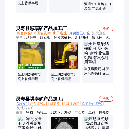
充上香供奉用金
灰填充专用金玉
源通99%高纯度白
黄沙插香稳固如
明沙
炭黑 二氧化硅工
意添福 源通矿产
业添加剂 9000目
超细
灵寿县彩瑞矿产品加工厂
洽谈
综合体验L0
回复及时
出价迅速
真实性已核验
河北邢台
主营：
活性钙、蛭石板、轻质碳酸钙、金玉明砂、氧化钙、火山
岩、氢氧化钙、石英砂、硫酸钡、金刚砂、绿沸石、麦饭石、儿
童娱乐砂、电气石、重晶石、玻璃球
重质碳酸钙 橡胶
用活性钙粉 涂料
金玉明沙香炉填
金玉明沙香炉填
活性重钙粉造纸
充上香供奉用金
充上香供奉用金
涂料用重钙
黄沙插香稳固如
黄沙插香稳固如
意添福添财
意添福
灵寿县祺泰矿产品加工厂
洽谈
安心购
综合体验L1
回复及时
出价迅速
真实性已核验
河北石家庄
主营：
钙粉、高岭土、贝壳粉、海沙、滑石粉、重钙、贝壳砂、
膨润土、陶土、云母、蛭石、石英砂