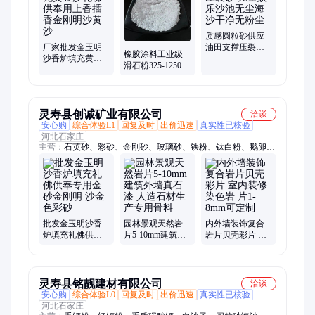
质感圆粒砂供应
厂家批发金玉明
油田支撑压裂砂
橡胶涂料工业级
沙香炉填充黄金
儿童娱乐沙池无
滑石粉325-1250目
沙礼佛供奉用上
尘海沙干净无粉
白度高易分散 规
香插香金刚明沙
尘
格多种可选
黄沙
灵寿县创诚矿业有限公司
洽谈
安心购
综合体验L1
回复及时
出价迅速
真实性已核验
河北石家庄
主营：
石英砂、彩砂、金刚砂、玻璃砂、铁粉、钛白粉、鹅卵
石、铸石粉、岩片、玻璃微珠、石英粉、圆粒砂、钙粉、氧化铁
颜料、玉米芯
批发金玉明沙香
园林景观天然岩
内外墙装饰复合
炉填充礼佛供奉
片5-10mm建筑外
岩片贝壳彩片 室
专用金砂金刚明
墙真石漆 人造石
内装修染色岩 片
沙金色彩砂
材生产专用骨料
1-8mm可定制
灵寿县铭靓建材有限公司
洽谈
安心购
综合体验L0
回复及时
出价迅速
真实性已核验
河北石家庄