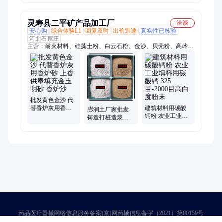
红色胶黏石 碎石
香炉插香填充金
卵石
财米
灵寿县二平矿产品加工厂
洽谈
安心购
综合体验L1
回复及时
出价迅速
真实性已核验
河北石家庄
主营：
耐火材料、硅藻土粉、白云石粉、金沙、贝壳粉、高岭
土、滑石粉、石英砂、金刚砂、碳酸钙、玻璃微珠、石墨粉、远
红外粉、石英粉、麦饭石粉、沸石粉、重钙粉、轻钙粉、高纯负
离子液、膨润土、赤石脂粉、鹅卵石雨花石、彩色石子、活性白
土、膨胀石墨、硅酸锆
批发黄色金沙 代
替香炉灰用香炉
建筑材料用碳酸
膨润土厂家批发
砂 上香供奉填充
钙粉 农业工业填
铸造打桩造浆增
金玉明砂 香炉沙
料用碳酸钙 325
稠膨润土粉填充
目-2000目高白度
用吸附性好蒙脱
粉末
石粉
药品医疗器械网络信息服务备案(京)网药械信息备字（2021）第00159号