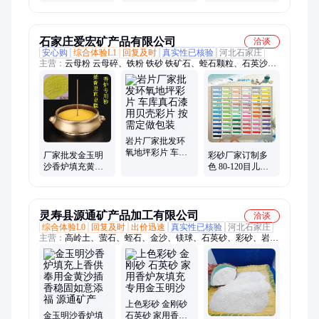
商用地面装饰
奉专用金刚明沙
品质好熟料工业
彩色沙子
级高铝粉
石家庄爱宏矿产品有限公司
洽谈
安心购
综合体验L1
回复及时
真实性已核验
河北石家庄
主营：
云母粉 云母碎、铁粉 铁砂 铁矿石、蛭石颗粒、石英沙石
英粉、仿瓷沙、水洗煅烧高岭土、钙基 钠基膨润土、滑石粉、
碳酸钙、沸石 沸石粉、火山石、活性白土、硅藻土、灰钙 氢氧
化钙、硅灰、五彩石、赤铁粉、氧化钙、钾钠长石粉、方解石粉
岩片厂家批发环
氧地坪彩片 车库
厂家批发金玉明
彩砂厂家订制多
真石漆用贝壳彩
沙香炉填充黄金
色 80-120目儿童
片 按需定做包装
沙礼佛供奉专用
玩具砂网红沙子
上香插香金刚明
艺术沙画染色彩
沙
沙
灵寿县源通矿产品加工有限公司
洽谈
综合体验L0
回复及时
出价迅速
真实性已核验
河北石家庄
主营：
高岭土、萤石、蛭石、金沙、镁球、石英砂、彩砂、岩
片、火山岩、玻璃、沸石、硫酸钡、电气石、金刚砂、石膏粉、
卵石、氧化铁、陶瓷球、立德粉、硅藻土、贝壳粉、粉煤灰、玉
石粉、活性炭、珍珠岩、膨润土
上色彩砂 金刚砂
金玉明沙香炉填
石英砂 家用香炉