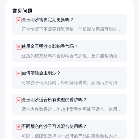
常见问题
金玉明沙需要定期更换吗？
问
正常情况下不需要频繁更换，但长期使用后可能会因
香灰混合而变色。建议每3-6个月清洗一次，严重变
色时可考虑更换。
使用金玉明沙会影响香气吗？
问
优质的填充材料不会影响香气扩散。反而能帮助控制
燃烧过程，使香气释放更加均匀持久。
如何清洁金玉明沙？
问
可将沙子倒入筛网，轻轻筛除香灰。顽固污渍可用清
水冲洗后晾干，避免使用化学清洁剂。
金玉明沙适合所有类型的香炉吗？
问
适合大多数香炉，但超小型香炉可能不适合。使用前
请确认香炉深度足够容纳至少2厘米厚的沙层。
不同颜色的沙子可以混合使用吗？
问
可以，但建议选择同一品牌的产品以确保颗粒大小和