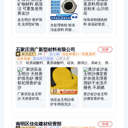
铁黄、硅微粉、耐火材料、氧化铁红、伊利石粉、氟化钙粉、贝
壳粉
金玉明沙 香炉填
珍珠岩粉隔热材
充 实用型矿物材
料 保温砂浆原料
水处理铁粉 粉末
料 易清洁 可重复
用珍珠岩粉末 山
冶金原料 焊接材
使用黄金沙
川供应
料制造用湿磁铁
粉 供应样品
石家庄润广新型材料有限公司
洽谈
2年
厂
安心购
综合体验L1
回复及时
出价迅速
真实性已核验
山西太原
主营：
轻质碳酸钙、重质碳酸钙、硅灰、膨润土、高岭土、滑石
粉、珍珠岩、凹凸棒土、贝壳粉、硅藻土、氧化钙、氢氧化钙、
氧化钙颗粒、木质纤维、沸石粉、沸石颗粒、橡胶粉、蛭石、机
制木炭、石英砂、白云石、白云石粉
厂家供应金玉明
黄沙金沙金玉明
沙 天然香炉填充
沙佛堂香炉灰填
供应金玉明沙香
砂 佛堂祭祀用香
充埋香用砂子水
炉专用填充沙 插
炉金沙
洗不褪色 不易燃
香稳固不易燃 家
用佛堂供奉金沙
南明区佳佑建材经营部
洽谈