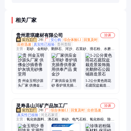
材质一致。混合时注意比例，避免色彩过于杂乱。
相关厂家
贵州君琪建材有限公司
洽谈
2年
厂
安心购
综合体验L1
回复及时
出价迅速
真实性已核验
贵州贵阳
主营：
彩砂、金刚砂、鹅卵石、河沙、石英砂、滑石粉、水磨
石、染色彩砂
贵 州金玉明沙源
厂家供应金玉明
1-2公分黄色雨花
头厂家 供佛金沙
砂 香炉填充插香
石庭院盆栽造景
插香香炉灰填充
供香家用供奉产
装饰抛光鹅卵石
砂佛堂用
品 黄金沙
公园铺路造景石
灵寿县山川矿产品加工厂
洽谈
2年
厂
综合体验L1
回复及时
出价迅速
真实性已核验
河北石家庄
主营：
氧化铁颜料、沸石粉、铁砂、电气石粉、氧化铁棕、除渣
剂、橡胶粉、氧化铁灰、四氧化三铁、高岭土、玻璃粉、磁粉、
氧化铁黑、滑石粉、减水剂、碳酸钙、萤石粉、红色颜料、氧化