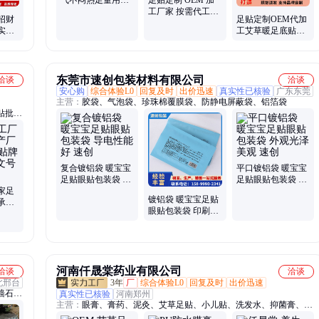
布料散热快定制加
工厂家 按需代工企
招财
足贴定制OEM代加
工厂家
业 专业生产全程服
实心
工艾草暖足底贴脚
务拓市场赢信赖
摆件
底睡眠贴贴牌加工
厂
东莞市速创包装材料有限公司
洽谈
洽谈
安心购
综合体验L0
回复及时
出价迅速
真实性已核验
广东东莞
主营：
胶袋、气泡袋、珍珠棉覆膜袋、防静电屏蔽袋、铝箔袋
贴批发
品贴牌
贴牌代
加工、
加工、
复合镀铝袋 暖宝宝
平口镀铝袋 暖宝宝
加工
足贴眼贴包装袋 导
足贴眼贴包装袋 外
家足
电性能好 速创
观光泽美观 速创
镀铝袋 暖宝宝足贴
承接
眼贴包装袋 印刷效
工资质
果好 速创
河南仟晟棠药业有限公司
洽谈
洽谈
北邢台
3年
厂
综合体验L0
回复及时
出价迅速
墙石、
真实性已核验
河南郑州
主营：
眼膏、膏药、泥灸、艾草足贴、小儿贴、洗发水、抑菌膏、热
天然文
灸膏、三伏贴、鼻炎膏、蜂蜜贴、老黑膏、脚气喷剂、延时喷剂、眼
乱石