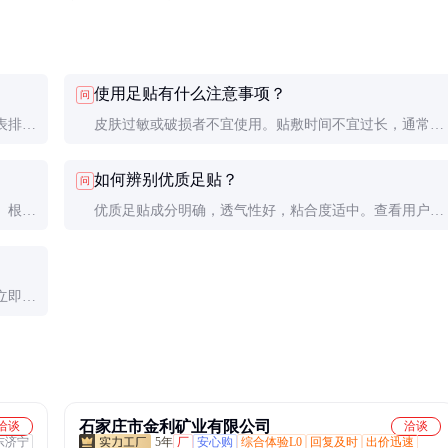
使用足贴有什么注意事项？
问
表排
皮肤过敏或破损者不宜使用。贴敷时间不宜过长，通常6-
8小时即可。使用后清洁足部，避免残留物刺激皮肤。
如何辨别优质足贴？
问
。根据
优质足贴成分明确，透气性好，粘合度适中。查看用户评
价和品牌口碑也很重要。
立即停
石家庄市金利矿业有限公司
洽谈
洽谈
东济宁
5年
厂
安心购
综合体验L0
回复及时
出价迅速