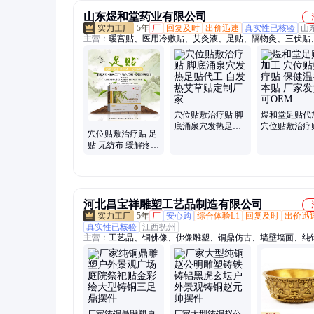
山东煜和堂药业有限公司
5年
厂
回复及时
出价迅速
真实性已核验
山
主营：
暖宫贴、医用冷敷贴、艾灸液、足贴、隔物灸、三伏贴
膏、透皮贴、传统手工黑膏药代加工、穴位贴、凝胶、磁疗贴
贴、小儿贴、热奄包、热疗贴、痛经贴、外科口罩、水凝胶眼
组胶原蛋白敷料贴、血压计、远红外磁疗贴、注射器、输液器
贴
穴位贴敷治疗贴 脚
煜和堂足贴代
底涌泉穴发热足贴
穴位贴敷治疗
穴位贴敷治疗贴 足
代工 自发热艾草贴
健温补固本贴
贴 无纺布 缓解疼痛
定制厂家
发货 可OEM
贴牌定制加工 免费
打样欢迎考察
河北昌宝祥雕塑工艺品制造有限公司
5年
厂
安心购
综合体验L1
回复及时
出价迅
真实性已核验
江西抚州
主营：
工艺品、铜佛像、佛像雕塑、铜鼎仿古、墙壁墙面、纯
件
厂家纯铜鼎雕塑户
厂家大型纯铜赵公