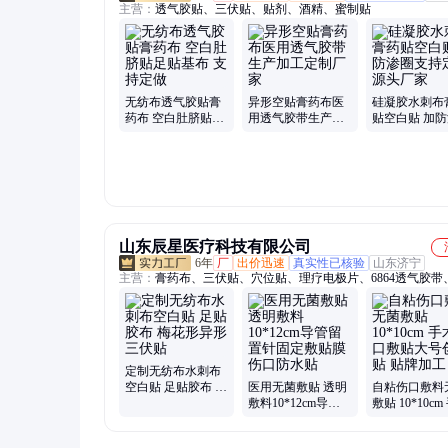
主营：
透气胶贴、三伏贴、贴剂、酒精、蜜制贴
无纺布透气胶贴膏
异形空贴膏药布医
硅凝胶水刺布
药布 空白肚脐贴足
用透气胶带生产加
贴空白贴 加
贴基布 支持定做
工定制厂家
支持定制源头
山东辰星医疗科技有限公司
6年
厂
出价迅速
真实性已核验
山东济宁
主营：
膏药布、三伏贴、穴位贴、理疗电极片、6864透气胶带
胶带、透气胶贴、膏药基质、沙蒿子透皮贴、化妆品代加工、
料提取、医用胶带、酒精喷雾、无菌敷贴、留置针贴、聚氨酯
料、造口袋、水胶体敷料
定制无纺布水刺布
空白贴 足贴胶布 梅
医用无菌敷贴 透明
自粘伤口敷料
花形异形三伏贴
敷料10*12cm导管
敷贴 10*10cm
留置针固定敷贴膜
伤口敷贴大号
伤口防水贴
贴 贴牌加工