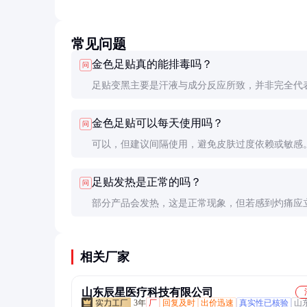
常见问题
金色足贴真的能排毒吗？
问
足贴变黑主要是汗液与成分反应所致，并非完全代
毒。其效果更多是促进局部血液循环，缓解疲劳。
金色足贴可以每天使用吗？
问
可以，但建议间隔使用，避免皮肤过度依赖或敏感
个人体质调整使用频率。
足贴发热是正常的吗？
问
部分产品会发热，这是正常现象，但若感到灼痛应
止使用。
相关厂家
山东辰星医疗科技有限公司
3年
厂
回复及时
出价迅速
真实性已核验
山