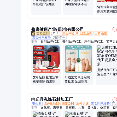
外景观广场庭院祭
明雕塑铸铁铸铝黑
铸造铜聚宝盆
祀贴金彩绘大型铸
虎玄坛户外景观铸
家用如意铜盆
铜三足鼎摆件
铜赵元帅摆件
客厅店铺财位
40cm~1m大小
修康健康产业(郑州)有限公司
2年
厂
综合体验L0
回复及时
出价迅速
真实性已核验
河南郑州
主营：
贴剂贴牌代工、膏剂贴牌代工、粉剂贴牌代工、艾草足
价格、喷剂贴牌代工、水剂贴牌代工、凝胶贴牌代工、外用产
代工、OEM、贴牌、代加工、ODM、大健康产品、男女私护
工、修康药业、仟晟棠、延时喷剂贴牌代加工、小儿贴贴牌代
膏药、减肥丸、延时喷剂、三伏贴贴牌代加工、老黑膏贴牌代
减肥肚脐丸贴牌代加工、雪莲护垫贴牌代加工、热灸膏贴牌代
足贴代加工厂
浴包生产厂家
艾草足贴 批发定制
纤晟棠艾草足贴现
OEM贴牌代
祛湿驱寒 自发热足
货批发 足底热敷穴
全文号多
跟贴 电商直播 一件
位按摩贴 暖足贴
代发 OEM
oem贴牌代加工
内丘县泓峰石材加工厂
安心购
综合体验L0
回复及时
出价迅速
真实性已核验
河
主营：
文化石、蘑菇石、青石板、片石、黄木纹、垒墙石、砌
景观石、乱石板、挡墙石、踏步石、板岩、流水石、鹅卵石、
化石、碎拼石、人造文化石、外墙文化石、汀步石、铺地石、