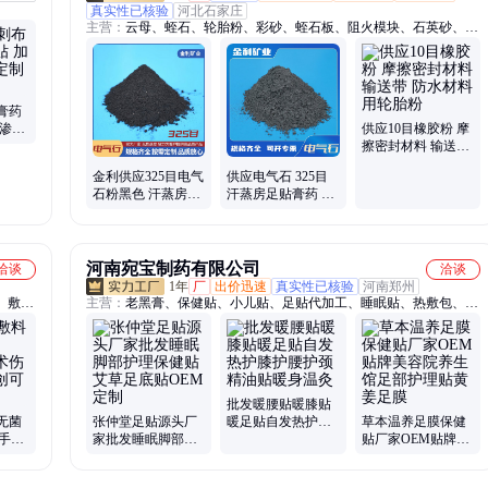
真实性已核验
河北石家庄
主营：
云母、蛭石、轮胎粉、彩砂、蛭石板、阻火模块、石英砂、无
石棉矿物复合纤维、木质纤维、海泡石
膏药
防渗圈
供应10目橡胶粉 摩
厂家
擦密封材料 输送带
防水材料用轮胎粉
金利供应325目电气
供应电气石 325目
石粉黑色 汗蒸房足
汗蒸房足贴膏药 纺
贴用托玛琳石粉
织涂料用托玛琳石
粉
河南宛宝制药有限公司
洽谈
洽谈
1年
厂
出价迅速
真实性已核验
河南郑州
、敷料
主营：
老黑膏、保健贴、小儿贴、足贴代加工、睡眠贴、热敷包、保
植物饮
健膏、保健垫、督脉贴、肚脐贴、槐实膏、膏药贴、按摩膏、护眼
泡沫敷
贴、氨糖贴、筋骨膏药、家用膏药、妇科凝胶、保健乳膏、膏药腰
椎、内外乳膏、穴位膏药、穴位眼贴、修复敷料、按摩乳膏、儿童膏
药
批发暖腰贴暖膝贴
无菌
张仲堂足贴源头厂
暖足贴自发热护膝
草本温养足膜保健
 手术
家批发睡眠脚部护
护腰护颈精油贴暖
贴厂家OEM贴牌美
创可
理保健贴艾草足底
身温灸
容院养生馆足部护
贴OEM定制
理贴黄姜足膜