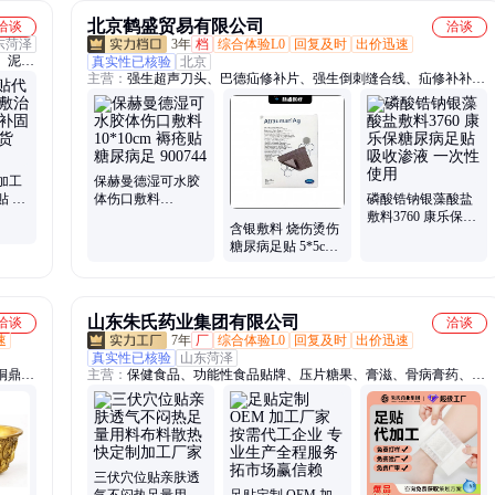
北京鹤盛贸易有限公司
洽谈
洽谈
东菏泽
3年
档
综合体验L0
回复及时
出价迅速
、泥灸
真实性已核验
北京
主营：
强生超声刀头、巴德疝修补片、强生倒刺缝合线、疝修补补
、理疗
片、强生止血夹、强生止血纱、磷酸锆钠银藻酸盐敷料、含银敷料、
贴、重
美必康、透析导管、长期透析导管、进口透析导管、巴德透析导管、
、敷料
组织胶水、百克钳、美皮康、保赫曼、人造血管、体外循环插管、羧
甲基纤维素钠银敷料、高压球囊、血栓导管、血液透析用
加工
保赫曼德湿可水胶
贴 保
体伤口敷料
磷酸锆钠银藻酸盐
 厂家
10*10cm 褥疮贴 糖
敷料3760 康乐保糖
含银敷料 烧伤烫伤
尿病足 900744
尿病足贴 吸收渗液
糖尿病足贴 5*5cm
一次性使用
保赫曼德湿银伤口
敷料 499510
山东朱氏药业集团有限公司
洽谈
洽谈
速
7年
厂
综合体验L0
回复及时
出价迅速
真实性已核验
山东菏泽
铜鼎摆
主营：
保健食品、功能性食品贴牌、压片糖果、膏滋、骨病膏药、隔
物灸、光子冷凝胶、鼻炎贴、运动营养食品、蒸汽眼罩、小儿感冒
贴、膏药、小儿生长贴、黑膏药、穴位贴敷治疗贴、三伏贴、输液
器、远红外理疗贴、穴位压刺激贴、茶包代工、磁疗贴、远红外治疗
凝胶、保健贴、一次性注射器、暖宫贴
三伏穴位贴亲肤透
气不闷热足量用料
足贴定制 OEM 加