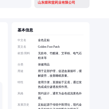
山东煜和堂药业有限公司
基本信息
中文名
金色足贴
英文名
Golden Foot Patch
材质/用料
无纺布、竹醋液、艾草粉、电气石
，
粉末等
分类
保健用品
用途
用于足部护理，促进血液循环，缓
解疲劳，改善睡眠质量。
特性
使用方便，直接贴于足底，通过发
热或成分渗透发挥作用。
风格
简约设计，通常为金色或浅黄色外
观。
发展历史
足贴起源于传统中医理论，现代金